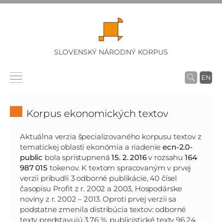
SLOVENSKÝ NÁRODNÝ KORPUS
EN
Korpus ekonomických textov
Aktuálna verzia špecializovaného korpusu textov z
tematickej oblasti ekonómia a riadenie
ecn-2.0-
public
bola sprístupnená
15. 2. 2016
v rozsahu
164
987 015
tokenov. K textom spracovaným v prvej
verzii pribudli 3 odborné publikácie, 40 čísel
časopisu Profit z r. 2002 a 2003, Hospodárske
noviny z r. 2002 – 2013. Oproti prvej verzii sa
podstatne zmenila distribúcia textov: odborné
texty predstavujú 3,76 %, publicistické texty 96,24