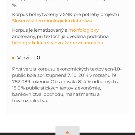
%.
Korpus bol vytvorený v SNK pre potreby projektu
Slovenská terminologická databáza
.
Korpus je lematizovaný a
morfologicky
anotovaný, pri textoch je uvedená podrobná
bibliografická a štýlovo-žánrová anotácia
.
Verzia 1.0
Prvá verzia korpusu ekonomických textov ecn-1.0-
public bola sprístupnená 7. 10. 2014 v rozsahu 19
782 089 tokenov. Obsahovala 81,4 % odborných a
18,6 % publicistických textov z ekonómie,
bankovníctva, obchodu, manažmentu a
tovaroznalectva.