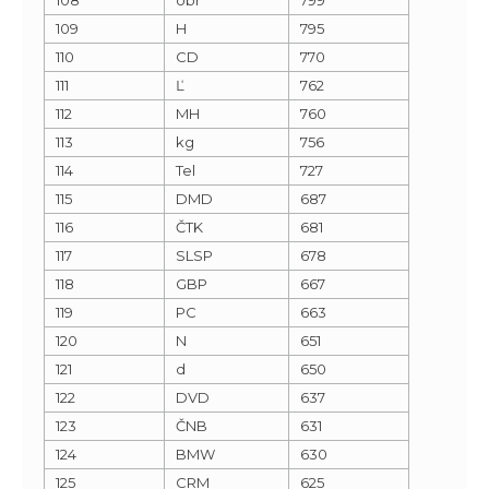
109
H
795
110
CD
770
111
Ľ
762
112
MH
760
113
kg
756
114
Tel
727
115
DMD
687
116
ČTK
681
117
SLSP
678
118
GBP
667
119
PC
663
120
N
651
121
d
650
122
DVD
637
123
ČNB
631
124
BMW
630
125
CRM
625