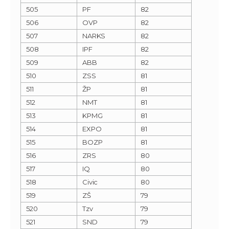
505
PF
82
506
OVP
82
507
NARKS
82
508
IPF
82
509
ABB
82
510
ZSS
81
511
ŽP
81
512
NMT
81
513
KPMG
81
514
EXPO
81
515
BOZP
81
516
ZRS
80
517
IQ
80
518
Civic
80
519
ZŠ
79
520
Tzv
79
521
SND
79