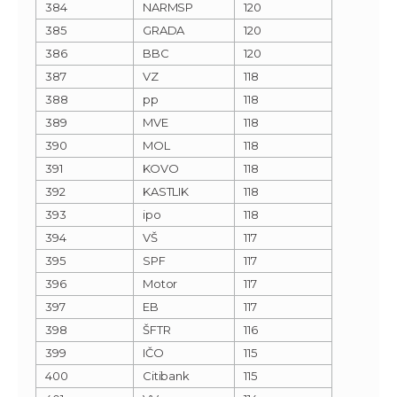
384
NARMSP
120
385
GRADA
120
386
BBC
120
387
VZ
118
388
pp
118
389
MVE
118
390
MOL
118
391
KOVO
118
392
KASTLIK
118
393
ipo
118
394
VŠ
117
395
SPF
117
396
Motor
117
397
EB
117
398
ŠFTR
116
399
IČO
115
400
Citibank
115