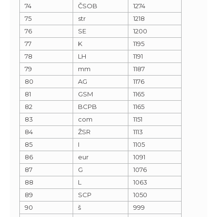
74
ČSOB
1274
75
str
1218
76
SE
1200
77
K
1195
78
LH
1191
79
mm
1187
80
AG
1176
81
GSM
1165
82
BCPB
1165
83
com
1151
84
ŽSR
1113
85
I
1105
86
eur
1091
87
G
1076
88
L
1063
89
SCP
1050
90
š
999