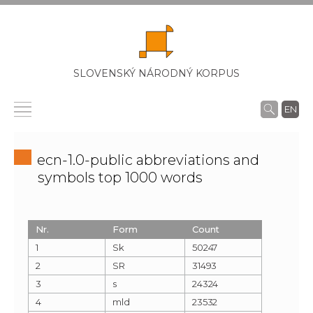
SLOVENSKÝ NÁRODNÝ KORPUS
EN
ecn-1.0-public abbreviations and
symbols top 1000 words
Nr.
Form
Count
1
Sk
50247
2
SR
31493
3
s
24324
4
mld
23532