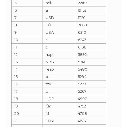
5
mil
22163
6
a
19153
7
USD
11120
8
EÚ
7668
9
USA
6310
10
r
6247
11
č
6108
12
napr
5892
13
NBS
5748
14
resp
5480
15
p
5294
16
tzv
5279
17
o
5267
18
HDP
4997
19
ČR
4752
20
M
4708
21
FNM
4627