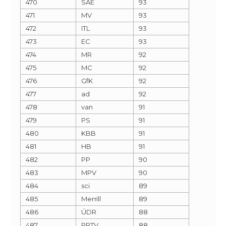
470
SAE
93
471
MV
93
472
ITL
93
473
EC
93
474
MR
92
475
MC
92
476
GfK
92
477
ad
92
478
van
91
479
PS
91
480
KBB
91
481
HB
91
482
PP
90
483
MPV
90
484
sci
89
485
Merrill
89
486
ÚDR
88
487
RRTV
88