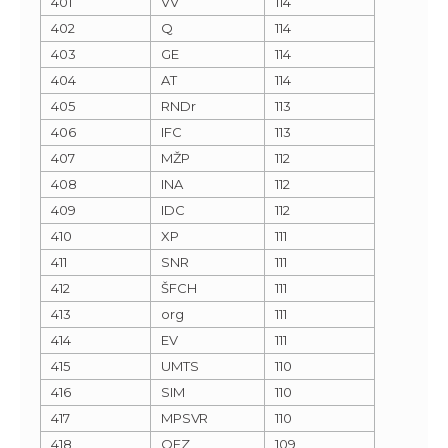
401
VV
114
402
Q
114
403
GE
114
404
AT
114
405
RNDr
113
406
IFC
113
407
MŽP
112
408
INA
112
409
IDC
112
410
XP
111
411
SNR
111
412
ŠFCH
111
413
org
111
414
EV
111
415
UMTS
110
416
SIM
110
417
MPSVR
110
418
OFZ
109