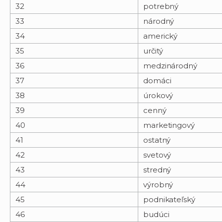
32
potrebný
33
národný
34
americký
35
určitý
36
medzinárodný
37
domáci
38
úrokový
39
cenný
40
marketingový
41
ostatný
42
svetový
43
stredný
44
výrobný
45
podnikateľský
46
budúci