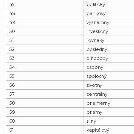
47
politický
48
bankový
49
významný
50
investičný
51
rovnaký
52
posledný
53
dlhodobý
54
osobný
55
spoločný
56
životný
57
centrálny
58
priemerný
59
priamy
60
silný
61
kapitálový