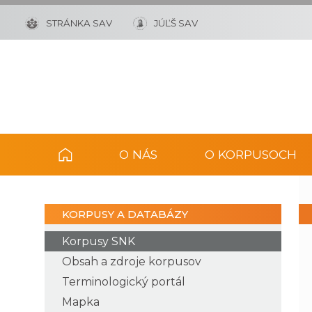
STRÁNKA SAV
JÚĽŠ SAV
O NÁS
O KORPUSOCH
KORPUSY A DATABÁZY
Korpusy SNK
Obsah a zdroje korpusov
Terminologický portál
Mapka