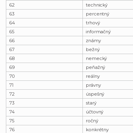
62
technický
63
percentný
64
trhový
65
informačný
66
známy
67
bežný
68
nemecký
69
peňažný
70
reálny
71
právny
72
úspešný
73
starý
74
účtovný
75
ročný
76
konkrétny