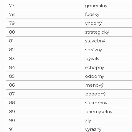
77
generálny
78
ľudský
79
vhodný
80
strategický
81
stavebný
82
správny
83
bývalý
84
schopný
85
odborný
86
menový
87
podobný
88
súkromný
89
priemyselný
90
zlý
91
výrazný