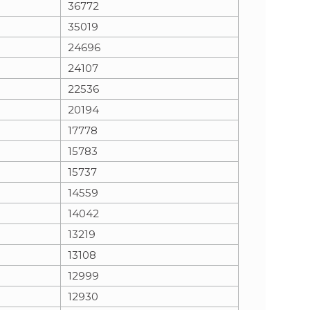
36772
35019
n
e
24696
i
x
24107
22536
e
t
20194
17778
15783
15737
14559
14042
13219
13108
12999
12930