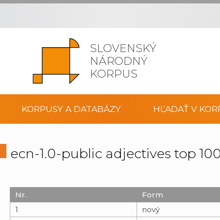
SLOVENSKÝ
NÁRODNÝ
KORPUS
KORPUSY A DATABÁZY
HĽADAŤ V KOR
ecn-1.0-public adjectives top 1
Nr.
Form
1
nový