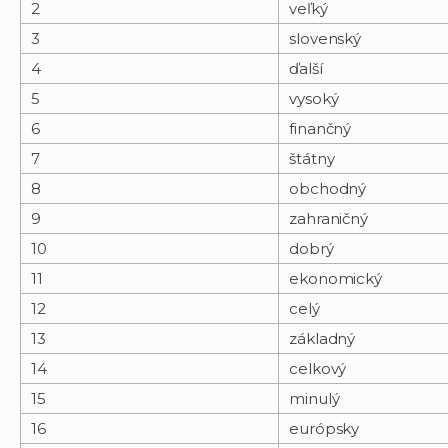
2
veľký
3
slovenský
4
ďalší
5
vysoký
6
finančný
7
štátny
8
obchodný
9
zahraničný
10
dobrý
11
ekonomický
12
celý
13
základný
14
celkový
15
minulý
16
európsky