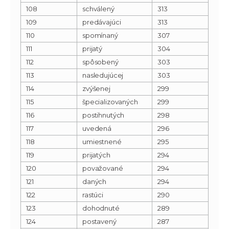
108
schválený
313
109
predávajúci
313
110
spomínaný
307
111
prijatý
304
112
spôsobený
303
113
nasledujúcej
303
114
zvýšenej
299
115
špecializovaných
299
116
postihnutých
298
117
uvedená
296
118
umiestnené
295
119
prijatých
294
120
považované
294
121
daných
294
122
rastúci
290
123
dohodnuté
289
124
postavený
287