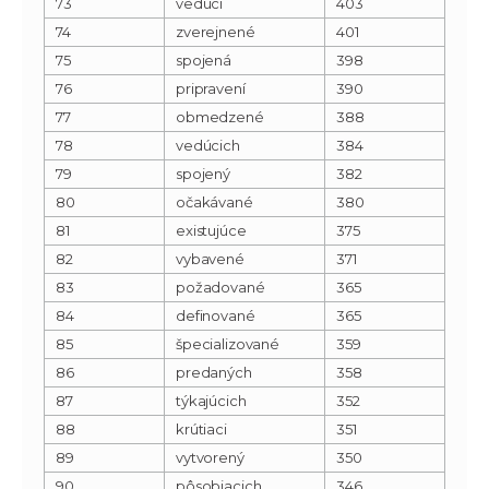
73
vedúci
403
74
zverejnené
401
75
spojená
398
76
pripravení
390
77
obmedzené
388
78
vedúcich
384
79
spojený
382
80
očakávané
380
81
existujúce
375
82
vybavené
371
83
požadované
365
84
definované
365
85
špecializované
359
86
predaných
358
87
týkajúcich
352
88
krútiaci
351
89
vytvorený
350
90
pôsobiacich
346