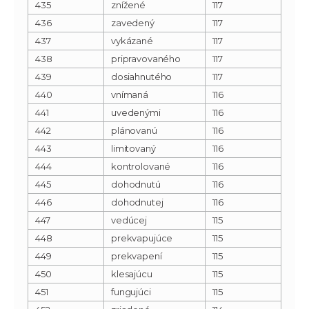
435
znížené
117
436
zavedený
117
437
vykázané
117
438
pripravovaného
117
439
dosiahnutého
117
440
vnímaná
116
441
uvedenými
116
442
plánovanú
116
443
limitovaný
116
444
kontrolované
116
445
dohodnutú
116
446
dohodnutej
116
447
vedúcej
115
448
prekvapujúce
115
449
prekvapení
115
450
klesajúcu
115
451
fungujúci
115