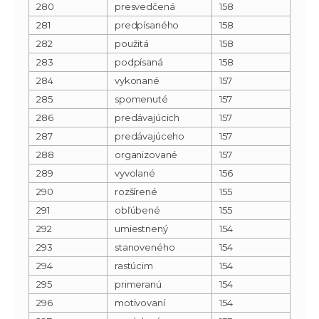
280
presvedčená
158
281
predpísaného
158
282
použitá
158
283
podpísaná
158
284
vykonané
157
285
spomenuté
157
286
predávajúcich
157
287
predávajúceho
157
288
organizované
157
289
vyvolané
156
290
rozšírené
155
291
obľúbené
155
292
umiestnený
154
293
stanoveného
154
294
rastúcim
154
295
primeranú
154
296
motivovaní
154