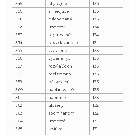
349
chýbajúce
136
350
smerujúce
135
351
oslobodené
135
352
uzavretý
134
353
regulované
134
354
požadovaného
134
355
vzdialené
133
356
vyčlenených
133
357
rozvíjajúcich
133
358
realizovaná
133
359
očakávanú
133
360
naplánované
133
361
napísané
133
362
uložený
132
363
spomínanom
132
364
uzavretá
131
365
rastúca
131