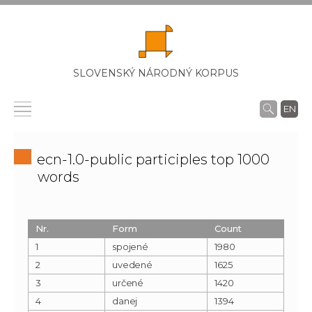
SLOVENSKÝ NÁRODNÝ KORPUS
EN
ecn-1.0-public participles top 1000
words
Nr.
Form
Count
1
spojené
1980
2
uvedené
1625
3
určené
1420
4
danej
1394