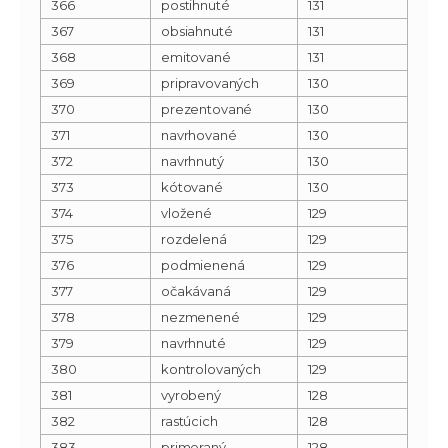
366
postihnuté
131
367
obsiahnuté
131
368
emitované
131
369
pripravovaných
130
370
prezentované
130
371
navrhované
130
372
navrhnutý
130
373
kótované
130
374
vložené
129
375
rozdelená
129
376
podmienená
129
377
očakávaná
129
378
nezmenené
129
379
navrhnuté
129
380
kontrolovaných
129
381
vyrobený
128
382
rastúcich
128
383
primeraný
128