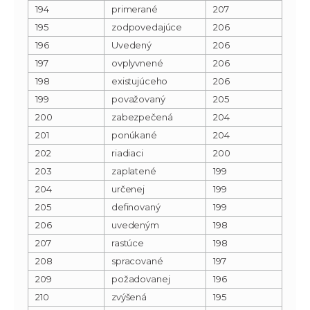
194
primerané
207
195
zodpovedajúce
206
196
Uvedený
206
197
ovplyvnené
206
198
existujúceho
206
199
považovaný
205
200
zabezpečená
204
201
ponúkané
204
202
riadiaci
200
203
zaplatené
199
204
určenej
199
205
definovaný
199
206
uvedeným
198
207
rastúce
198
208
spracované
197
209
požadovanej
196
210
zvýšená
195