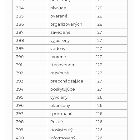
384
plynúce
128
385
overené
128
386
organizovaných
128
387
zavedené
127
388
vyjadrený
127
389
vedený
127
390
tvorené
127
391
stanovenom
127
392
rozvinuté
127
393
predchádzajúca
127
394
poskytujúce
127
395
vyvolaný
126
396
ukončený
126
397
spomínanú
126
398
Prijaté
126
399
poskytnutý
126
400
informovaný
126