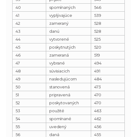
40
spomínaných
546
41
vyplývajúce
539
42
zameraný
528
43
danú
528
44
vytvorené
525
45
poskytnutých
520
46
zameraná
519
47
vybrané
494
48
súvisiacich
491
49
nasledujúcom
484
50
stanovená
473
51
pripravená
470
52
poskytovaných
470
53
použité
463
54
spomínané
462
55
uvedený
456
56
daná
455