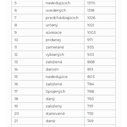
5
nasledujúcich
1370
6
uvedených
1318
7
predchádzajúcich
1026
8
určený
1021
9
súvisiace
1003
10
pridanej
971
11
zamerané
935
12
vybraných
933
13
založená
868
14
danom
813
15
nasledujúce
803
16
založené
784
17
Spojených
768
18
daný
763
19
založený
757
20
stanovené
755
21
dané
749