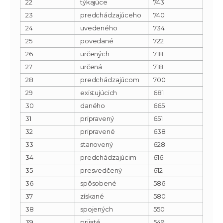
22
týkajúce
743
23
predchádzajúceho
740
24
uvedeného
734
25
povedané
722
26
určených
718
27
určená
718
28
predchádzajúcom
700
29
existujúcich
681
30
daného
665
31
pripravený
651
32
pripravené
638
33
stanovený
628
34
predchádzajúcim
616
35
presvedčený
612
36
spôsobené
586
37
získané
580
38
spojených
550
39
prijaté
549