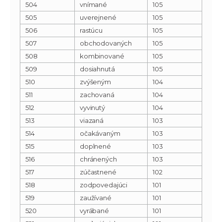
504
vnímané
105
505
uverejnené
105
506
rastúcu
105
507
obchodovaných
105
508
kombinované
105
509
dosiahnutá
105
510
zvýšeným
104
511
zachovaná
104
512
vyvinutý
104
513
viazaná
103
514
očakávaným
103
515
doplnené
103
516
chránených
103
517
zúčastnené
102
518
zodpovedajúci
101
519
zaužívané
101
520
vyrábané
101