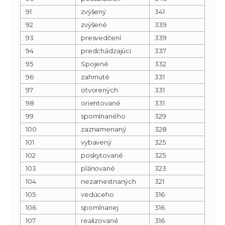
91
zvýšený
341
92
zvýšené
339
93
presvedčení
339
94
predchádzajúci
337
95
Spojené
332
96
zahrnuté
331
97
otvorených
331
98
orientované
331
99
spomínaného
329
100
zaznamenaný
328
101
vybavený
325
102
poskytované
325
103
plánované
323
104
nezamestnaných
321
105
vedúceho
316
106
spomínanej
316
107
realizované
316