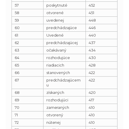
57
poskytnuté
452
58
otvorené
451
59
uvedenej
448
60
predchádzajúce
446
61
Uvedené
440
62
predchádzajúcej
437
63
očakávaný
434
64
rozhodujúce
430
65
riadiacich
428
66
stanovených
422
67
predchádzajúcem
422
u
68
získaných
420
69
rozhodujúci
417
70
zameraných
410
71
otvorený
410
72
nútenej
410