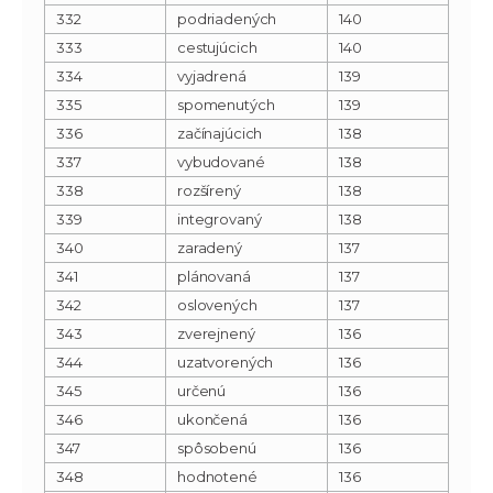
332
podriadených
140
333
cestujúcich
140
334
vyjadrená
139
335
spomenutých
139
336
začínajúcich
138
337
vybudované
138
338
rozšírený
138
339
integrovaný
138
340
zaradený
137
341
plánovaná
137
342
oslovených
137
343
zverejnený
136
344
uzatvorených
136
345
určenú
136
346
ukončená
136
347
spôsobenú
136
348
hodnotené
136