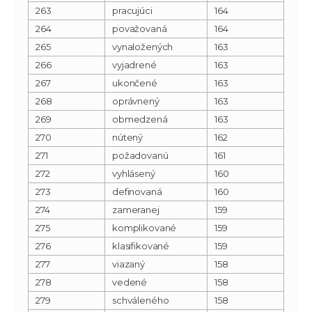
263
pracujúci
164
264
považovaná
164
265
vynaložených
163
266
vyjadrené
163
267
ukončené
163
268
oprávnený
163
269
obmedzená
163
270
nútený
162
271
požadovanú
161
272
vyhlásený
160
273
definovaná
160
274
zameranej
159
275
komplikované
159
276
klasifikované
159
277
viazaný
158
278
vedené
158
279
schváleného
158