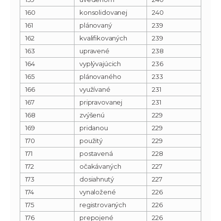
160
konsolidovanej
240
161
plánovaný
239
162
kvalifikovaných
239
163
upravené
238
164
vyplývajúcich
236
165
plánovaného
233
166
využívané
231
167
pripravovanej
231
168
zvýšenú
229
169
pridanou
229
170
použitý
229
171
postavená
228
172
očakávaných
227
173
dosiahnutý
227
174
vynaložené
226
175
registrovaných
226
176
prepojené
226