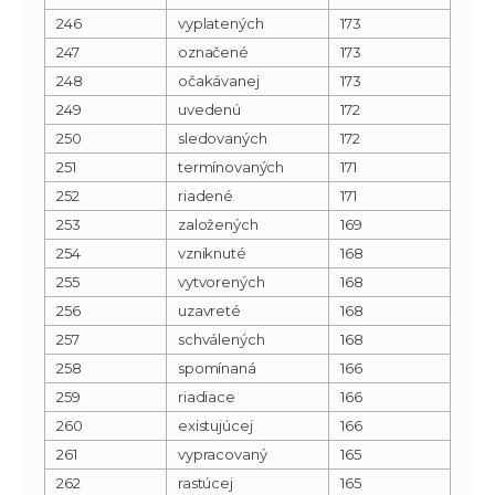
246
vyplatených
173
247
označené
173
248
očakávanej
173
249
uvedenú
172
250
sledovaných
172
251
termínovaných
171
252
riadené
171
253
založených
169
254
vzniknuté
168
255
vytvorených
168
256
uzavreté
168
257
schválených
168
258
spomínaná
166
259
riadiace
166
260
existujúcej
166
261
vypracovaný
165
262
rastúcej
165