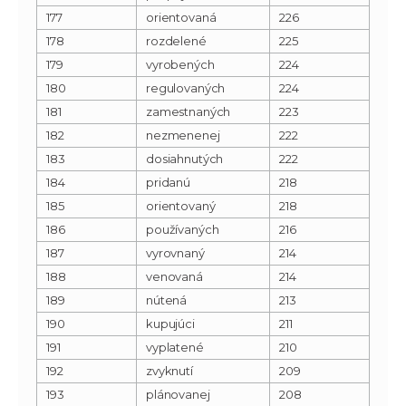
177
orientovaná
226
178
rozdelené
225
179
vyrobených
224
180
regulovaných
224
181
zamestnaných
223
182
nezmenenej
222
183
dosiahnutých
222
184
pridanú
218
185
orientovaný
218
186
používaných
216
187
vyrovnaný
214
188
venovaná
214
189
nútená
213
190
kupujúci
211
191
vyplatené
210
192
zvyknutí
209
193
plánovanej
208