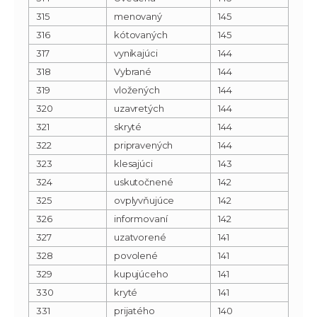
315
menovaný
145
316
kótovaných
145
317
vynikajúci
144
318
Vybrané
144
319
vložených
144
320
uzavretých
144
321
skryté
144
322
pripravených
144
323
klesajúci
143
324
uskutočnené
142
325
ovplyvňujúce
142
326
informovaní
142
327
uzatvorené
141
328
povolené
141
329
kupujúceho
141
330
kryté
141
331
prijatého
140