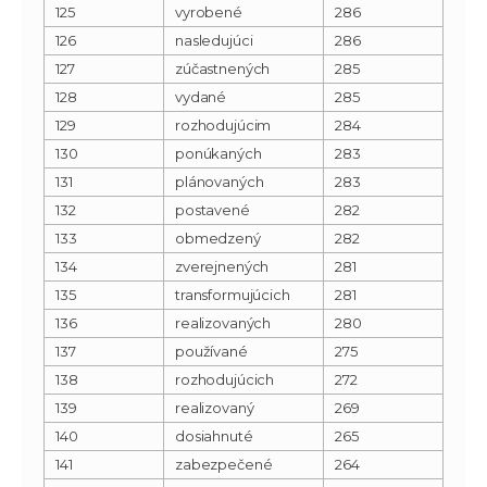
125
vyrobené
286
126
nasledujúci
286
127
zúčastnených
285
128
vydané
285
129
rozhodujúcim
284
130
ponúkaných
283
131
plánovaných
283
132
postavené
282
133
obmedzený
282
134
zverejnených
281
135
transformujúcich
281
136
realizovaných
280
137
používané
275
138
rozhodujúcich
272
139
realizovaný
269
140
dosiahnuté
265
141
zabezpečené
264