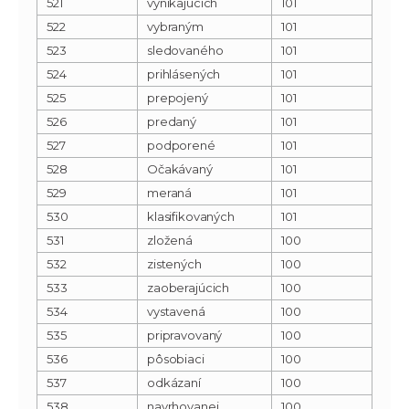
521
vynikajúcich
101
522
vybraným
101
523
sledovaného
101
524
prihlásených
101
525
prepojený
101
526
predaný
101
527
podporené
101
528
Očakávaný
101
529
meraná
101
530
klasifikovaných
101
531
zložená
100
532
zistených
100
533
zaoberajúcich
100
534
vystavená
100
535
pripravovaný
100
536
pôsobiaci
100
537
odkázaní
100
538
navrhovanej
100