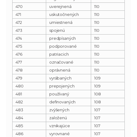
470
uverejnená
110
471
uskutočnených
110
472
umiestnená
110
473
spojenú
110
474
predpísaných
110
475
podporované
110
476
patriacich
110
477
označované
110
478
oprávnená
110
479
vyrábaných
109
480
prepojených
109
481
používaný
108
482
definovaných
108
483
zvýšených
107
484
založenú
107
485
vznikajúce
107
486
vyrovnané
107