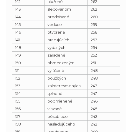
142
uložené
262
143
sledovanom
262
144
predpísané
260
145
vedúce
259
146
otvorená
258
147
pracujúcich
257
148
vydaných
254
149
zaradené
252
150
obmedzeným
251
151
vylúčené
248
152
použitých
248
153
zainteresovaných
247
154
splnené
247
155
podmienené
246
156
viazané
245
157
pôsobiace
242
158
nasledujúceho
242
159
uvedenom
240