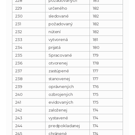
228
požadovaných
183
229
určeného
182
230
sledované
182
231
požadovaný
182
232
nútení
182
233
vytvorená
181
234
prijatá
180
235
Spracované
179
236
otvorenej
178
237
zastúpené
177
238
stanovenej
177
239
oprávnených
176
240
ozbrojených
175
241
evidovaných
175
242
založenej
174
243
vystavené
174
244
predpokladanej
174
245
chránené
174