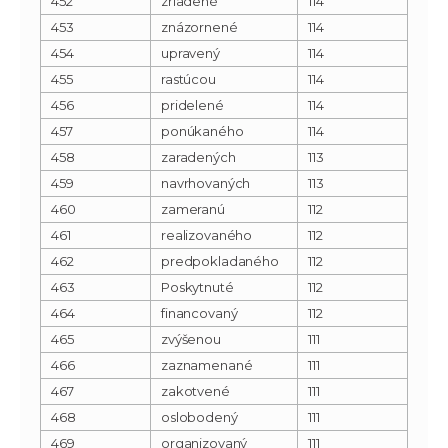
452
zriadené
114
453
znázornené
114
454
upravený
114
455
rastúcou
114
456
pridelené
114
457
ponúkaného
114
458
zaradených
113
459
navrhovaných
113
460
zameranú
112
461
realizovaného
112
462
predpokladaného
112
463
Poskytnuté
112
464
financovaný
112
465
zvýšenou
111
466
zaznamenané
111
467
zakotvené
111
468
oslobodený
111
469
organizovaný
111