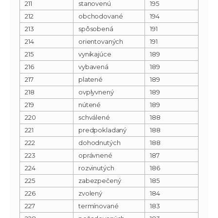
211
stanovenú
195
212
obchodované
194
213
spôsobená
191
214
orientovaných
191
215
vynikajúce
189
216
vybavená
189
217
platené
189
218
ovplyvnený
189
219
nútené
189
220
schválené
188
221
predpokladaný
188
222
dohodnutých
188
223
oprávnené
187
224
rozvinutých
186
225
zabezpečený
185
226
zvolený
184
227
termínované
183