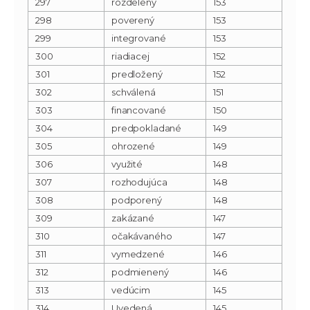
297
rozdelený
153
298
poverený
153
299
integrované
153
300
riadiacej
152
301
predložený
152
302
schválená
151
303
financované
150
304
predpokladané
149
305
ohrozené
149
306
využité
148
307
rozhodujúca
148
308
podporený
148
309
zakázané
147
310
očakávaného
147
311
vymedzené
146
312
podmienený
146
313
vedúcim
145
314
Uvedená
145