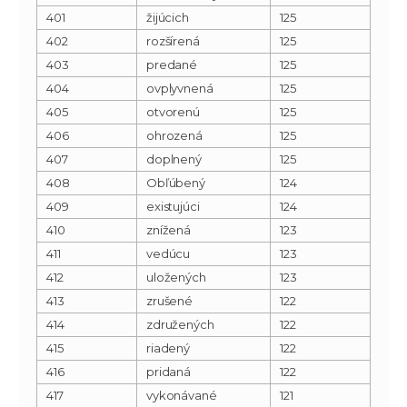
401
žijúcich
125
402
rozšírená
125
403
predané
125
404
ovplyvnená
125
405
otvorenú
125
406
ohrozená
125
407
doplnený
125
408
Obľúbený
124
409
existujúci
124
410
znížená
123
411
vedúcu
123
412
uložených
123
413
zrušené
122
414
združených
122
415
riadený
122
416
pridaná
122
417
vykonávané
121