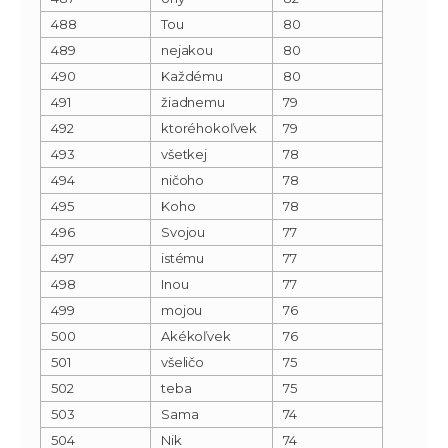
488
Tou
80
489
nejakou
80
490
Každému
80
491
žiadnemu
79
492
ktoréhokoľvek
79
493
všetkej
78
494
ničoho
78
495
Koho
78
496
Svojou
77
497
istému
77
498
Inou
77
499
mojou
76
500
Akékoľvek
76
501
všeličo
75
502
teba
75
503
Sama
74
504
Nik
74