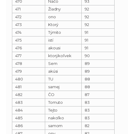
470
Načo
93
471
Žiadny
92
472
ono
92
473
Ktorý
92
474
Týmito
91
475
istí
91
476
akousi
91
477
ktorýkoľvek
90
478
Sem
89
479
akúsi
89
480
TU
88
481
samej
88
482
ČO
87
483
Tomuto
83
484
Tejto
83
485
nakoľko
83
486
samom
82
487
ony
82