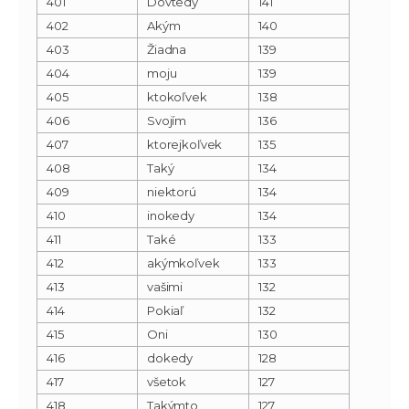
401
Dovtedy
141
402
Akým
140
403
Žiadna
139
404
moju
139
405
ktokoľvek
138
406
Svojím
136
407
ktorejkoľvek
135
408
Taký
134
409
niektorú
134
410
inokedy
134
411
Také
133
412
akýmkoľvek
133
413
vašimi
132
414
Pokiaľ
132
415
Oni
130
416
dokedy
128
417
všetok
127
418
Takýmto
127