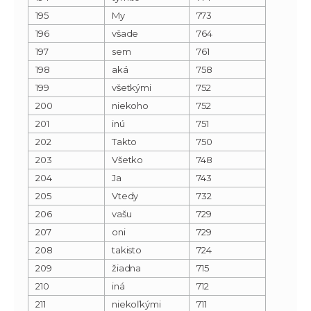
195
My
773
196
všade
764
197
sem
761
198
aká
758
199
všetkými
752
200
niekoho
752
201
inú
751
202
Takto
750
203
Všetko
748
204
Ja
743
205
Vtedy
732
206
vašu
729
207
oni
729
208
takisto
724
209
žiadna
715
210
iná
712
211
niekoľkými
711