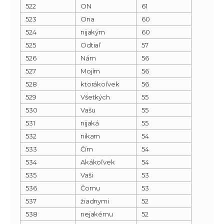
522
ON
61
523
Ona
60
524
nijakým
60
525
Odtiaľ
57
526
Nám
56
527
Mojím
56
528
ktorákoľvek
56
529
Všetkých
55
530
Vašu
55
531
nijaká
55
532
nikam
54
533
Čím
54
534
Akákoľvek
54
535
Vaši
53
536
Čomu
53
537
žiadnymi
52
538
nejakému
52