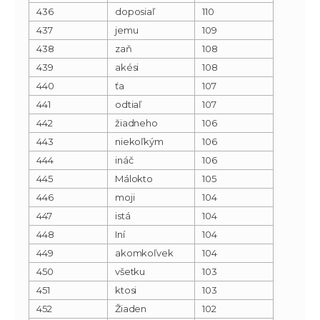
436
doposiaľ
110
437
jemu
109
438
zaň
108
439
akési
108
440
ťa
107
441
odtiaľ
107
442
žiadneho
106
443
niekoľkým
106
444
ináč
106
445
Málokto
105
446
moji
104
447
istá
104
448
Iní
104
449
akomkoľvek
104
450
všetku
103
451
ktosi
103
452
Žiaden
102