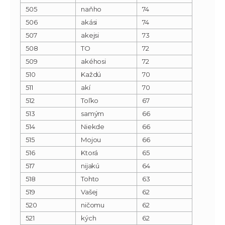
505
naňho
74
506
akási
74
507
akejsi
73
508
TO
72
509
akéhosi
72
510
Každú
70
511
akí
70
512
Toľko
67
513
samým
66
514
Niekde
66
515
Mojou
66
516
Ktorá
65
517
nijakú
64
518
Tohto
63
519
Vašej
62
520
ničomu
62
521
kých
62