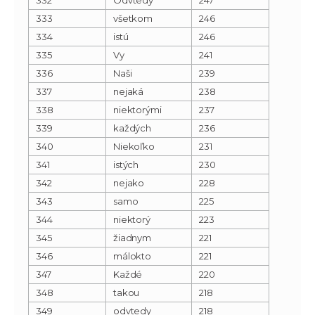
333
všetkom
246
334
istú
246
335
Vy
241
336
Naši
239
337
nejaká
238
338
niektorými
237
339
každých
236
340
Niekoľko
231
341
istých
230
342
nejako
228
343
samo
225
344
niektorý
223
345
žiadnym
221
346
málokto
221
347
Každé
220
348
takou
218
349
odvtedy
218