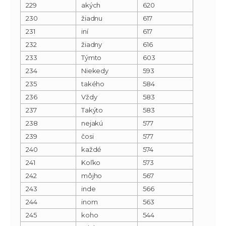
229
akých
620
230
žiadnu
617
231
iní
617
232
žiadny
616
233
Týmto
603
234
Niekedy
593
235
takého
584
236
Vždy
583
237
Takýto
583
238
nejakú
577
239
čosi
577
240
každé
574
241
Koľko
573
242
môjho
567
243
inde
566
244
inom
563
245
koho
544