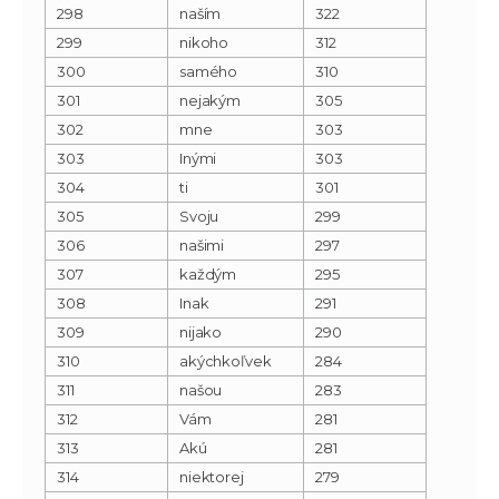
298
naším
322
299
nikoho
312
300
samého
310
301
nejakým
305
302
mne
303
303
Inými
303
304
ti
301
305
Svoju
299
306
našimi
297
307
každým
295
308
Inak
291
309
nijako
290
310
akýchkoľvek
284
311
našou
283
312
Vám
281
313
Akú
281
314
niektorej
279