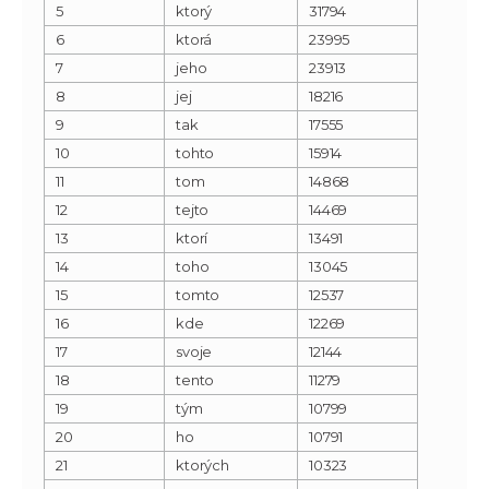
5
ktorý
31794
6
ktorá
23995
7
jeho
23913
8
jej
18216
9
tak
17555
10
tohto
15914
11
tom
14868
12
tejto
14469
13
ktorí
13491
14
toho
13045
15
tomto
12537
16
kde
12269
17
svoje
12144
18
tento
11279
19
tým
10799
20
ho
10791
21
ktorých
10323