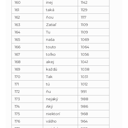
160
inej
1142
161
taká
1129
162
ňou
1117
163
Zatiaľ
1109
164
Tu
1109
165
naša
1069
166
touto
1064
167
toľko
1056
168
akej
1041
169
každú
1038
170
Tak
1031
171
tú
1012
172
ňu
991
173
nejaký
988
174
Aký
986
175
niektorí
968
176
vášho
964