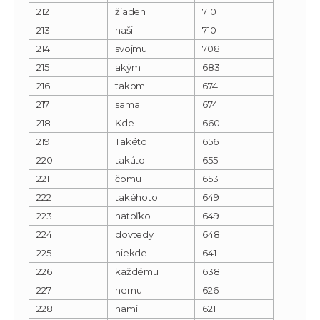
212
žiaden
710
213
naši
710
214
svojmu
708
215
akými
683
216
takom
674
217
sama
674
218
Kde
660
219
Takéto
656
220
takúto
655
221
čomu
653
222
takéhoto
649
223
natoľko
649
224
dovtedy
648
225
niekde
641
226
každému
638
227
nemu
626
228
nami
621