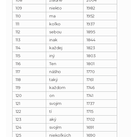
109
niekto
1982
110
ma
1952
111
koľko
1937
112
sebou
1895
113
inak
1844
114
každej
1823
115
iný
1803
116
Ten
1801
117
nášho
1770
118
taký
1761
119
každom
1746
120
on
1741
121
svojim
1737
122
tí
1715
123
aký
1702
124
svojím
1691
125
niekoľkých
1690