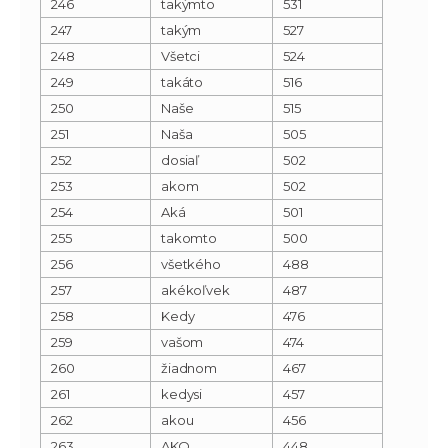
246
takýmto
531
247
takým
527
248
Všetci
524
249
takáto
516
250
Naše
515
251
Naša
505
252
dosiaľ
502
253
akom
502
254
Aká
501
255
takomto
500
256
všetkého
488
257
akékoľvek
487
258
Kedy
476
259
vašom
474
260
žiadnom
467
261
kedysi
457
262
akou
456
263
AKO
448