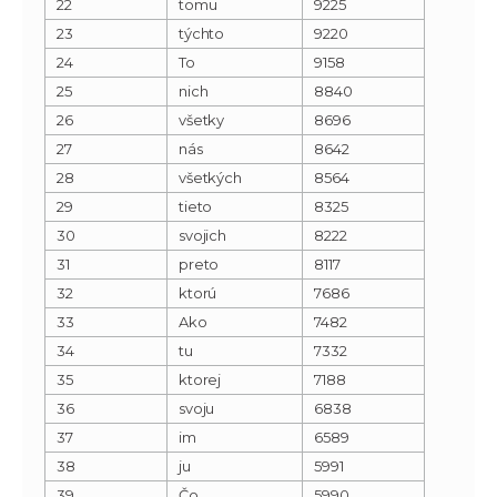
22
tomu
9225
23
týchto
9220
24
To
9158
25
nich
8840
26
všetky
8696
27
nás
8642
28
všetkých
8564
29
tieto
8325
30
svojich
8222
31
preto
8117
32
ktorú
7686
33
Ako
7482
34
tu
7332
35
ktorej
7188
36
svoju
6838
37
im
6589
38
ju
5991
39
Čo
5990