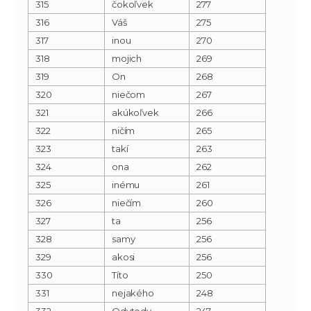
315
čokoľvek
277
316
Váš
275
317
inou
270
318
mojich
269
319
On
268
320
niečom
267
321
akúkoľvek
266
322
ničím
265
323
takí
263
324
ona
262
325
inému
261
326
niečím
260
327
ta
256
328
samy
256
329
akosi
256
330
Títo
250
331
nejakého
248
332
Odvtedy
247