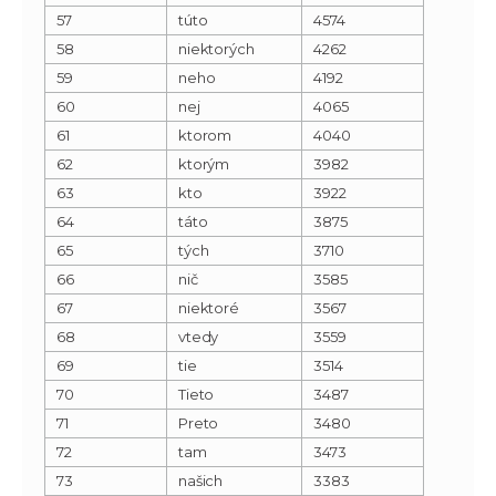
57
túto
4574
58
niektorých
4262
59
neho
4192
60
nej
4065
61
ktorom
4040
62
ktorým
3982
63
kto
3922
64
táto
3875
65
tých
3710
66
nič
3585
67
niektoré
3567
68
vtedy
3559
69
tie
3514
70
Tieto
3487
71
Preto
3480
72
tam
3473
73
našich
3383