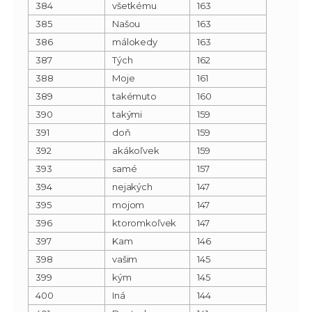
384
všetkému
163
385
Našou
163
386
málokedy
163
387
Tých
162
388
Moje
161
389
takémuto
160
390
takými
159
391
doň
159
392
akákoľvek
159
393
samé
157
394
nejakých
147
395
mojom
147
396
ktoromkoľvek
147
397
Kam
146
398
vašim
145
399
kým
145
400
Iná
144