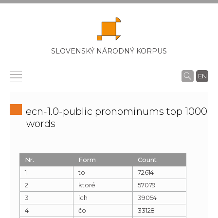
SLOVENSKÝ NÁRODNÝ KORPUS
EN
ecn-1.0-public pronominums top 1000
words
Nr.
Form
Count
1
to
72614
2
ktoré
57079
3
ich
39054
4
čo
33128