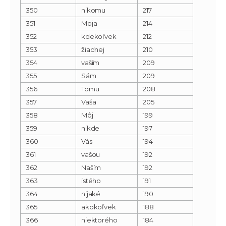
350
nikomu
217
351
Moja
214
352
kdekoľvek
212
353
žiadnej
210
354
vaším
209
355
Sám
209
356
Tomu
208
357
Vaša
205
358
Môj
199
359
nikde
197
360
Vás
194
361
vašou
192
362
Naším
192
363
istého
191
364
nijaké
190
365
akokoľvek
188
366
niektorého
184