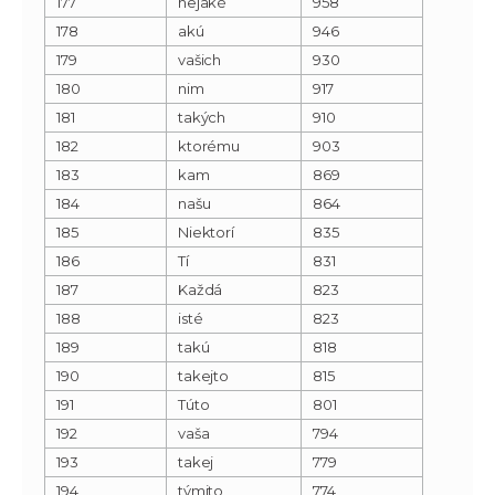
177
nejaké
958
178
akú
946
179
vašich
930
180
nim
917
181
takých
910
182
ktorému
903
183
kam
869
184
našu
864
185
Niektorí
835
186
Tí
831
187
Každá
823
188
isté
823
189
takú
818
190
takejto
815
191
Túto
801
192
vaša
794
193
takej
779
194
týmito
774