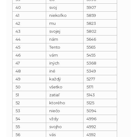
40
svoj
5907
41
niekoľko
5859
42
mu
5823
43
svojej
5802
44
nám
5646
45
Tento
5565
46
vám
5455
47
iných
5368
48
iné
5349
49
každý
5277
50
všetko
5171
51
zatiaľ
5143
52
ktorého
5125
53
niečo
5094
54
vždy
4996
55
svojho
4992
56
vás
4592