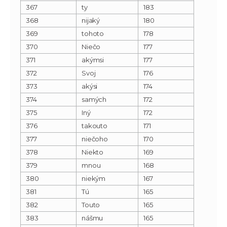
367
ty
183
368
nijaký
180
369
tohoto
178
370
Niečo
177
371
akýmsi
177
372
Svoj
176
373
akýsi
174
374
samých
172
375
Iný
172
376
takouto
171
377
niečoho
170
378
Niekto
169
379
mnou
168
380
niekým
167
381
Tú
165
382
Touto
165
383
nášmu
165