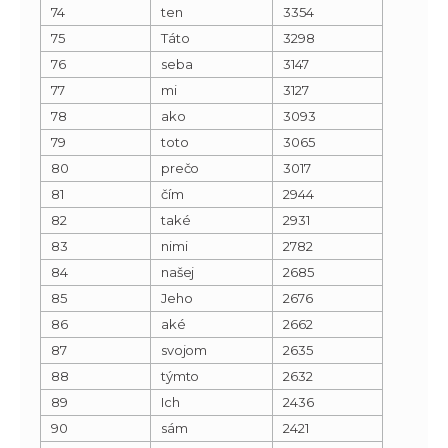
74
ten
3354
75
Táto
3298
76
seba
3147
77
mi
3127
78
ako
3093
79
toto
3065
80
prečo
3017
81
čím
2944
82
také
2931
83
nimi
2782
84
našej
2685
85
Jeho
2676
86
aké
2662
87
svojom
2635
88
týmto
2632
89
Ich
2436
90
sám
2421