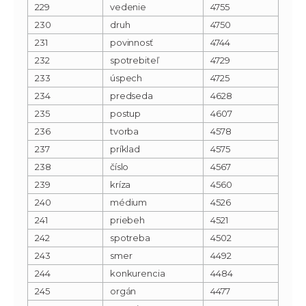
229
vedenie
4755
230
druh
4750
231
povinnosť
4744
232
spotrebiteľ
4729
233
úspech
4725
234
predseda
4628
235
postup
4607
236
tvorba
4578
237
príklad
4575
238
číslo
4567
239
kríza
4560
240
médium
4526
241
priebeh
4521
242
spotreba
4502
243
smer
4492
244
konkurencia
4484
245
orgán
4477