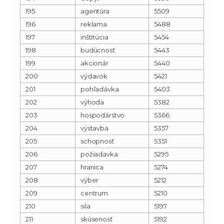
195
agentúra
5509
196
reklama
5488
197
inštitúcia
5454
198
budúcnosť
5443
199
akcionár
5440
200
výdavok
5421
201
pohľadávka
5403
202
výhoda
5382
203
hospodárstvo
5366
204
výstavba
5357
205
schopnosť
5351
206
požiadavka
5295
207
hranica
5274
208
výber
5212
209
centrum
5210
210
sila
5197
211
skúsenosť
5192