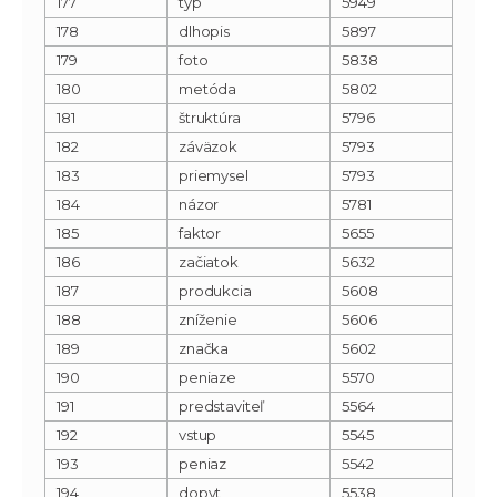
177
typ
5949
178
dlhopis
5897
179
foto
5838
180
metóda
5802
181
štruktúra
5796
182
záväzok
5793
183
priemysel
5793
184
názor
5781
185
faktor
5655
186
začiatok
5632
187
produkcia
5608
188
zníženie
5606
189
značka
5602
190
peniaze
5570
191
predstaviteľ
5564
192
vstup
5545
193
peniaz
5542
194
dopyt
5538