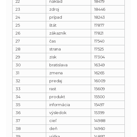
22
náklad
18479
23
zdroj
18446
24
prípad
18243
25
štát
17877
26
zákazník
17821
27
čas
17540
28
strana
17525
29
zisk
17304
30
bratislava
16349
31
zmena
16265
32
predaj
16009
33
rast
15609
34
produkt
15500
35
informácia
15497
36
výsledok
15399
37
cieľ
14988
38
deň
14960
39
výška
14897