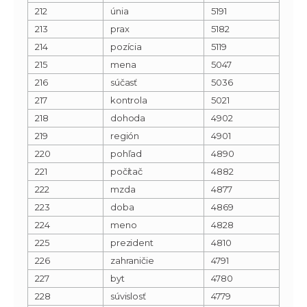
212
únia
5191
213
prax
5182
214
pozícia
5119
215
mena
5047
216
súčasť
5036
217
kontrola
5021
218
dohoda
4902
219
región
4901
220
pohľad
4890
221
počítač
4882
222
mzda
4877
223
doba
4869
224
meno
4828
225
prezident
4810
226
zahraničie
4791
227
byt
4780
228
súvislosť
4779