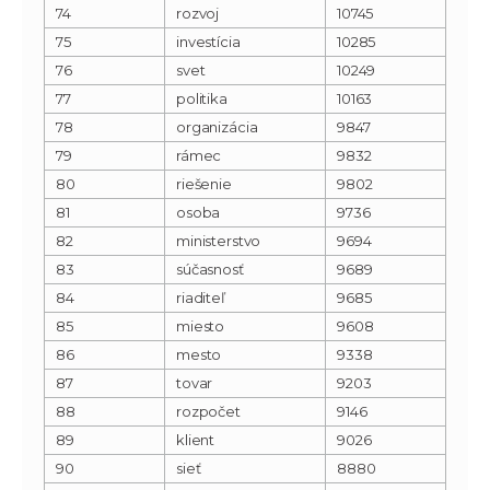
74
rozvoj
10745
75
investícia
10285
76
svet
10249
77
politika
10163
78
organizácia
9847
79
rámec
9832
80
riešenie
9802
81
osoba
9736
82
ministerstvo
9694
83
súčasnosť
9689
84
riaditeľ
9685
85
miesto
9608
86
mesto
9338
87
tovar
9203
88
rozpočet
9146
89
klient
9026
90
sieť
8880