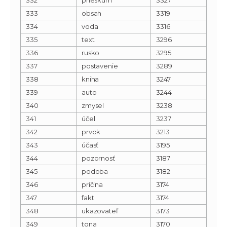
333
obsah
3319
334
voda
3316
335
text
3296
336
rusko
3295
337
postavenie
3289
338
kniha
3247
339
auto
3244
340
zmysel
3238
341
účel
3237
342
prvok
3213
343
účasť
3195
344
pozornosť
3187
345
podoba
3182
346
príčina
3174
347
fakt
3174
348
ukazovateľ
3173
349
tona
3170