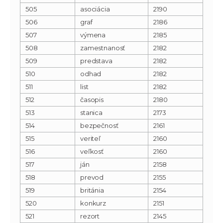
505
asociácia
2190
506
graf
2186
507
výmena
2185
508
zamestnanosť
2182
509
predstava
2182
510
odhad
2182
511
list
2182
512
časopis
2180
513
stanica
2173
514
bezpečnosť
2161
515
veriteľ
2160
516
veľkosť
2160
517
ján
2158
518
prevod
2155
519
británia
2154
520
konkurz
2151
521
rezort
2145