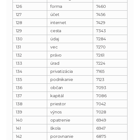
126
forma
7460
127
účet
7456
128
internet
7429
129
cesta
7343
130
údaj
7284
131
vec
7270
132
právo
7261
133
úrad
7224
134
privatizácia
7165
135
podnikanie
7123
136
občan
7093
137
kapitál
7086
138
priestor
7042
139
výnos
7028
140
opatrenie
6949
141
škola
6947
142
porovnanie
6875