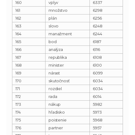
160
vplyv
6337
161
množstvo
6298
162
plán
6256
163
slovo
6248
164
manažment
6244
165
bod
6187
166
analýza
6116
167
republika
6108
168
minister
6100
169
nárast
6099
170
skutočnosť
6034
171
rozdiel
6034
172
rada
6014
173
nákup
5982
174
hľadisko
5973
175
poistenie
5968
176
partner
5957