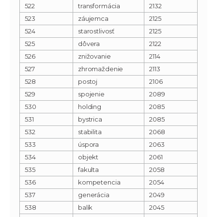
522
transformácia
2132
523
záujemca
2125
524
starostlivosť
2125
525
dôvera
2122
526
znižovanie
2114
527
zhromaždenie
2113
528
postoj
2106
529
spojenie
2089
530
holding
2085
531
bystrica
2085
532
stabilita
2068
533
úspora
2063
534
objekt
2061
535
fakulta
2058
536
kompetencia
2054
537
generácia
2049
538
balík
2045