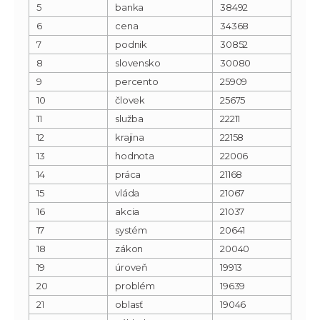
5
banka
38492
6
cena
34368
7
podnik
30852
8
slovensko
30080
9
percento
25909
10
človek
25675
11
služba
22211
12
krajina
22158
13
hodnota
22006
14
práca
21168
15
vláda
21067
16
akcia
21037
17
systém
20641
18
zákon
20040
19
úroveň
19913
20
problém
19639
21
oblasť
19046