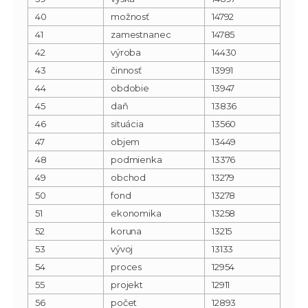
40
možnosť
14792
41
zamestnanec
14785
42
výroba
14430
43
činnosť
13991
44
obdobie
13947
45
daň
13836
46
situácia
13560
47
objem
13449
48
podmienka
13376
49
obchod
13279
50
fond
13278
51
ekonomika
13258
52
koruna
13215
53
vývoj
13133
54
proces
12954
55
projekt
12911
56
počet
12893