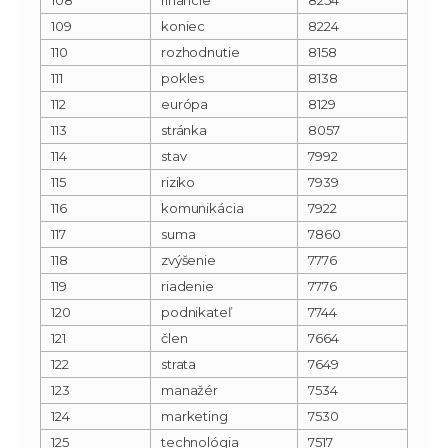
109
koniec
8224
110
rozhodnutie
8158
111
pokles
8138
112
európa
8129
113
stránka
8057
114
stav
7992
115
riziko
7939
116
komunikácia
7922
117
suma
7860
118
zvýšenie
7776
119
riadenie
7776
120
podnikateľ
7744
121
člen
7664
122
strata
7649
123
manažér
7534
124
marketing
7530
125
technológia
7517