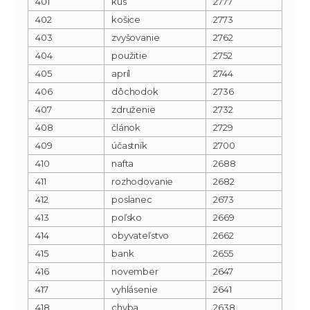
401
kus
2777
402
košice
2773
403
zvyšovanie
2762
404
použitie
2752
405
apríl
2744
406
dôchodok
2736
407
združenie
2732
408
článok
2729
409
účastník
2700
410
nafta
2688
411
rozhodovanie
2682
412
poslanec
2673
413
poľsko
2669
414
obyvateľstvo
2662
415
bank
2655
416
november
2647
417
vyhlásenie
2641
418
chyba
2638