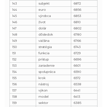
143
subjekt
6872
144
euro
6856
145
výrobca
6853
146
život
6810
147
dolár
6802
148
dôsledok
6780
149
väčšina
6766
150
stratégia
6743
151
funkcia
6729
152
prístup
6696
153
zariadenie
6601
154
spolupráca
6590
155
krok
6572
156
nástroj
6538
157
výkon
6441
158
model
6413
159
sektor
6385