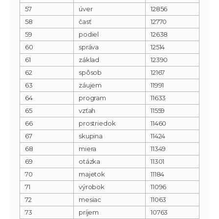
57
úver
12856
58
časť
12770
59
podiel
12638
60
správa
12514
61
základ
12390
62
spôsob
12167
63
záujem
11991
64
program
11633
65
vzťah
11559
66
prostriedok
11460
67
skupina
11424
68
miera
11349
69
otázka
11301
70
majetok
11184
71
výrobok
11096
72
mesiac
11063
73
príjem
10763