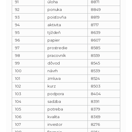
91
úloha
8871
92
ponuka
8849
93
poisťovňa
8819
94
aktivita
8717
95
týždeň
8639
96
papier
8607
97
prostredie
8585
98
pracovník
8559
99
dôvod
8545
100
návrh
8539
101
zmluva
8524
102
kurz
8503
103
podpora
8404
104
sadzba
8391
105
potreba
8379
106
kvalita
8369
107
investor
8276
108
financie
8254