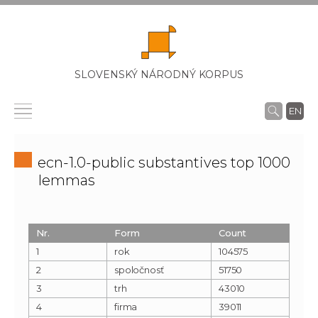
SLOVENSKÝ NÁRODNÝ KORPUS
EN
ecn-1.0-public substantives top 1000
lemmas
Nr.
Form
Count
1
rok
104575
2
spoločnosť
51750
3
trh
43010
4
firma
39011