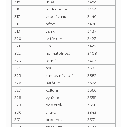
315
úrok
3452
316
hodnotenie
3452
317
vzdelávanie
3440
318
názov
3438
319
vznik
3437
320
kritérium
3427
321
jún
3425
322
nehnuteľnosť
3408
323
termín
3403
324
hra
3391
325
zamestnávateľ
3382
326
aktívum
3372
327
kultúra
3360
328
využitie
3358
329
poplatok
3351
330
snaha
3343
331
predmet
3331
332
prieskum
3327