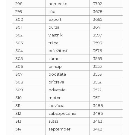
298
nemecko
3702
299
súd
3678
300
export
3665
301
burza
3641
302
vlastník
3597
303
tržba
3593
304
príležitosť
3576
305
zámer
3565
306
princíp
3555
307
podstata
3553
308
príprava
3552
309
odvetvie
3522
310
motor
3521
311
inovácia
3488
312
zabezpečenie
3486
313
súťaž
3463
314
september
3462