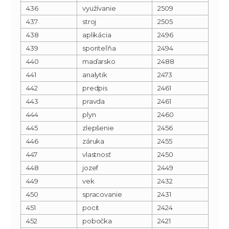
436
využívanie
2509
437
stroj
2505
438
aplikácia
2496
439
sporiteľňa
2494
440
maďarsko
2488
441
analytik
2473
442
predpis
2461
443
pravda
2461
444
plyn
2460
445
zlepšenie
2456
446
záruka
2455
447
vlastnosť
2450
448
jozef
2449
449
vek
2432
450
spracovanie
2431
451
pocit
2424
452
pobočka
2421