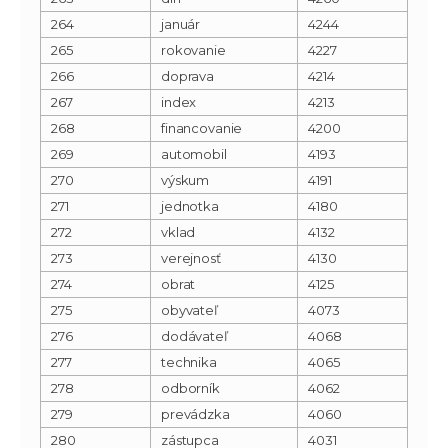
264
január
4244
265
rokovanie
4227
266
doprava
4214
267
index
4213
268
financovanie
4200
269
automobil
4193
270
výskum
4191
271
jednotka
4180
272
vklad
4132
273
verejnosť
4130
274
obrat
4125
275
obyvateľ
4073
276
dodávateľ
4068
277
technika
4065
278
odborník
4062
279
prevádzka
4060
280
zástupca
4031