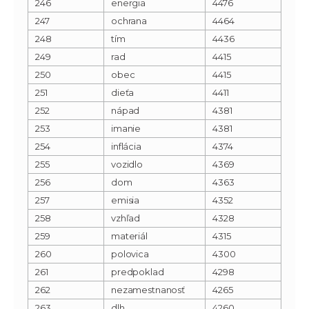
246
energia
4476
247
ochrana
4464
248
tím
4436
249
rad
4415
250
obec
4415
251
dieťa
4411
252
nápad
4381
253
imanie
4381
254
inflácia
4374
255
vozidlo
4369
256
dom
4363
257
emisia
4352
258
vzhľad
4328
259
materiál
4315
260
polovica
4300
261
predpoklad
4298
262
nezamestnanosť
4265
263
dlh
4260