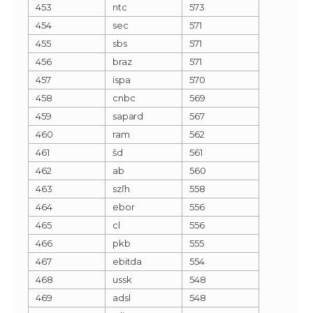
453
ntc
573
454
sec
571
455
sbs
571
456
braz
571
457
ispa
570
458
cnbc
569
459
sapard
567
460
ram
562
461
šd
561
462
ab
560
463
szľh
558
464
ebor
556
465
cl
556
466
pkb
555
467
ebitda
554
468
ussk
548
469
adsl
548