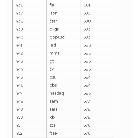
436
fia
601
437
isbn
599
438
čssr
598
439
piigs
593
440
gbpusd
593
441
led
588
442
mms
586
443
gt
585
444
čk
585
445
csu
584
446
cbs
584
447
nasdaq
583
448
sam
579
449
sars
578
450
kb
578
451
zts
576
452
ftse
576