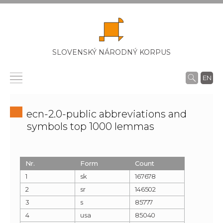
SLOVENSKÝ NÁRODNÝ KORPUS
EN
ecn-2.0-public abbreviations and
symbols top 1000 lemmas
Nr.
Form
Count
1
sk
167678
2
sr
146502
3
s
85777
4
usa
85040