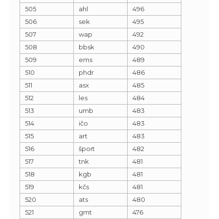
505
ahl
496
506
sek
495
507
wap
492
508
bbsk
490
509
ems
489
510
phdr
486
511
asx
485
512
les
484
513
umb
483
514
ičo
483
515
art
483
516
šport
482
517
tnk
481
518
kgb
481
519
kčs
481
520
ats
480
521
gmt
476