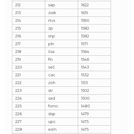
212
sap
1622
213
zssk
1615
214
rtvs
1590
215
zp
1582
216
snp
1582
217
pln
1571
218
čsa
1564
219
fín
1546
220
seč
1543
221
cac
1532
222
zoh
1513
223
str
1502
224
sad
1500
225
fomc
1480
226
slsp
1479
227
upc
1475
228
esm
1475