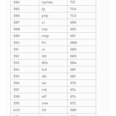
384
nymex
713
385
lg
704
386
príp
703
387
cr
699
388
top
695
389
msp
691
390
fm
688
391
vv
685
392
dd
685
393
šfrb
684
394
hol
681
395
dsl
681
396
ias
675
397
mš
674
398
etf
674
399
rwe
672
400
čsl
669