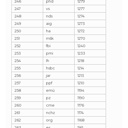
246
phd
1279
247
vs
1277
248
nds
1274
249
aig
1273
250
ha
1272
251
mšk
1270
252
fbi
1240
253
pmi
1233
254
lh
1218
255
hsbc
1214
256
jar
1213
257
ppf
1210
258
emú
1194
259
pz
1190
260
cme
1176
261
nchz
1174
262
org
1168
263
es
1161