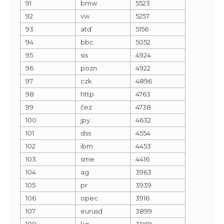
91
bmw
5523
92
vw
5257
93
atď
5156
94
bbc
5052
95
sis
4924
96
pozn
4922
97
czk
4896
98
http
4763
99
čez
4738
100
jpy
4632
101
dss
4554
102
ibm
4453
103
sme
4416
104
ag
3963
105
pr
3939
106
opec
3916
107
eurusd
3899
108
kg
3869