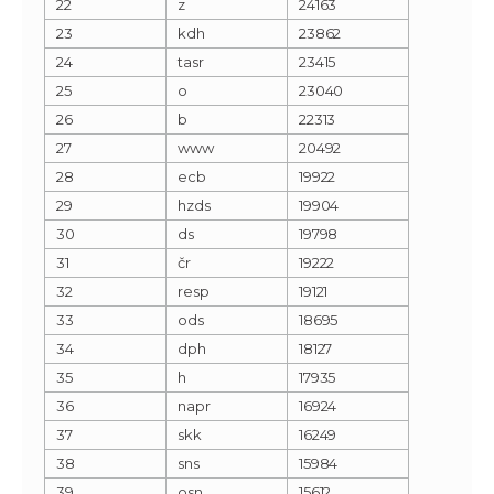
22
z
24163
23
kdh
23862
24
tasr
23415
25
o
23040
26
b
22313
27
www
20492
28
ecb
19922
29
hzds
19904
30
ds
19798
31
čr
19222
32
resp
19121
33
ods
18695
34
dph
18127
35
h
17935
36
napr
16924
37
skk
16249
38
sns
15984
39
osn
15612