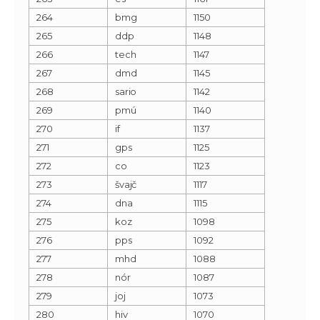
264
bmg
1150
265
ddp
1148
266
tech
1147
267
dmd
1145
268
sario
1142
269
pmú
1140
270
if
1137
271
gps
1125
272
co
1123
273
švajč
1117
274
dna
1115
275
koz
1098
276
pps
1092
277
mhd
1088
278
nór
1087
279
joj
1073
280
hiv
1070