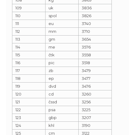
109
uk
3836
110
spol
3826
111
eu
3740
112
mm
3710
113
gm
3654
114
me
3576
115
čtk
3558
116
pic
3518
117
zb
3479
118
ep
3477
119
dvd
3476
120
cd
3260
121
čssd
3256
122
psa
3225
123
gbp
3207
124
khl
3190
125
cm
3122