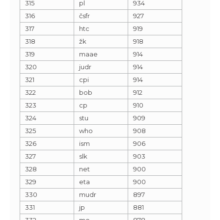
315
pl
934
316
čsfr
927
317
htc
919
318
žk
918
319
maae
914
320
judr
914
321
cpi
914
322
bob
912
323
cp
910
324
stu
909
325
who
908
326
ism
906
327
slk
903
328
net
900
329
eta
900
330
mudr
897
331
jp
881
332
mo
878