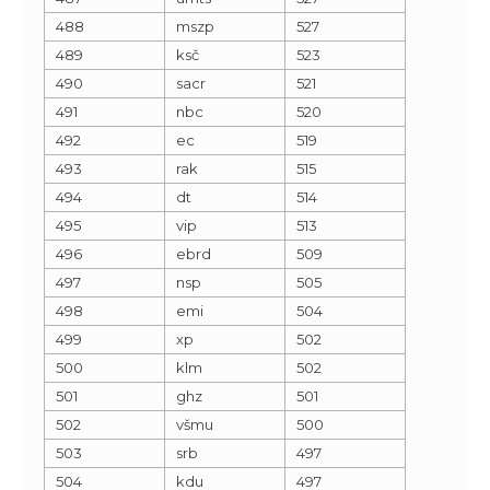
488
mszp
527
489
ksč
523
490
sacr
521
491
nbc
520
492
ec
519
493
rak
515
494
dt
514
495
vip
513
496
ebrd
509
497
nsp
505
498
emi
504
499
xp
502
500
klm
502
501
ghz
501
502
všmu
500
503
srb
497
504
kdu
497