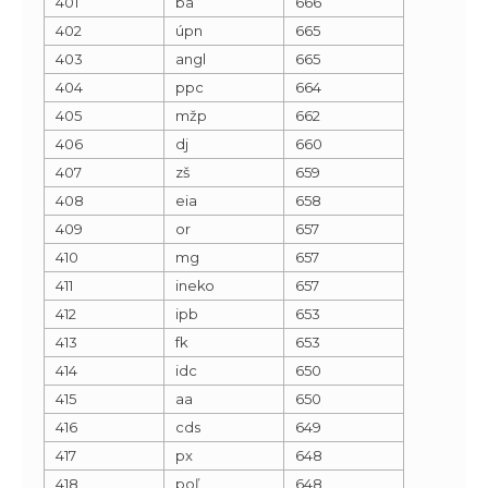
401
ba
666
402
úpn
665
403
angl
665
404
ppc
664
405
mžp
662
406
dj
660
407
zš
659
408
eia
658
409
or
657
410
mg
657
411
ineko
657
412
ipb
653
413
fk
653
414
idc
650
415
aa
650
416
cds
649
417
px
648
418
poľ
648