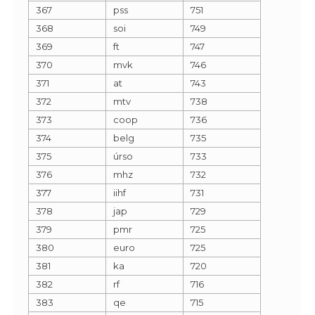
367
pss
751
368
soi
749
369
ft
747
370
mvk
746
371
at
743
372
mtv
738
373
coop
736
374
belg
735
375
úrso
733
376
mhz
732
377
iihf
731
378
jap
729
379
pmr
725
380
euro
725
381
ka
720
382
rf
716
383
qe
715