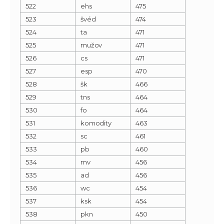
522
ehs
475
523
švéd
474
524
ta
471
525
mužov
471
526
cs
471
527
esp
470
528
šk
466
529
tns
464
530
fo
464
531
komodity
463
532
sc
461
533
pb
460
534
mv
456
535
ad
456
536
wc
454
537
ksk
454
538
pkn
450