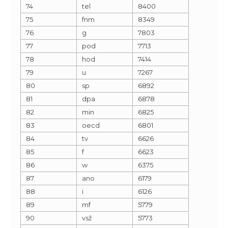
74
tel
8400
75
fnm
8349
76
g
7803
77
pod
7713
78
hod
7414
79
u
7267
80
sp
6892
81
dpa
6878
82
min
6825
83
oecd
6801
84
tv
6626
85
f
6623
86
w
6375
87
ano
6179
88
i
6126
89
mf
5779
90
vsž
5773