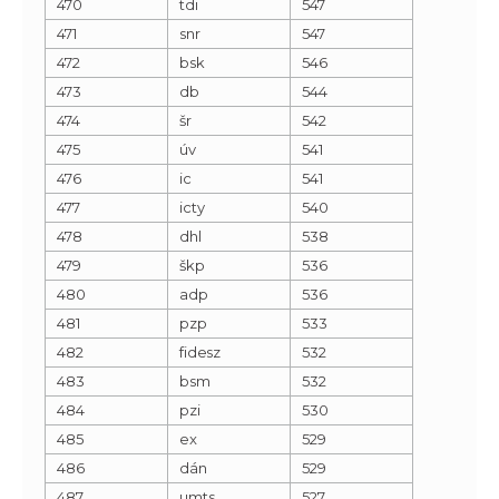
470
tdi
547
471
snr
547
472
bsk
546
473
db
544
474
šr
542
475
úv
541
476
ic
541
477
icty
540
478
dhl
538
479
škp
536
480
adp
536
481
pzp
533
482
fidesz
532
483
bsm
532
484
pzi
530
485
ex
529
486
dán
529
487
umts
527