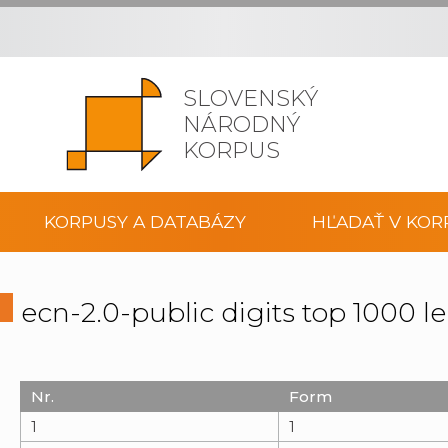
SLOVENSKÝ
NÁRODNÝ
KORPUS
KORPUSY A DATABÁZY
HĽADAŤ V KOR
ecn-2.0-public digits top 1000
Nr.
Form
1
1