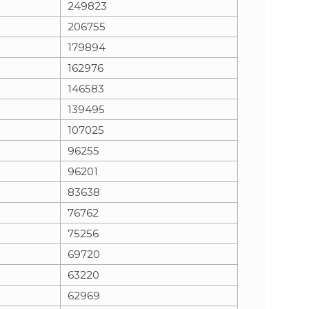
249823
206755
n
e
179894
i
x
162976
146583
e
t
139495
107025
96255
96201
83638
76762
75256
69720
63220
62969