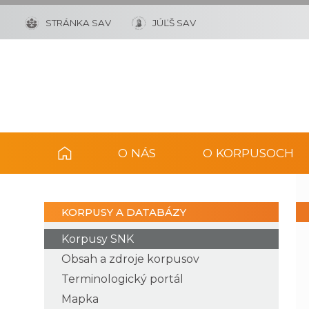
STRÁNKA SAV
JÚĽŠ SAV
O NÁS
O KORPUSOCH
KORPUSY A DATABÁZY
Korpusy SNK
Obsah a zdroje korpusov
Terminologický portál
Mapka