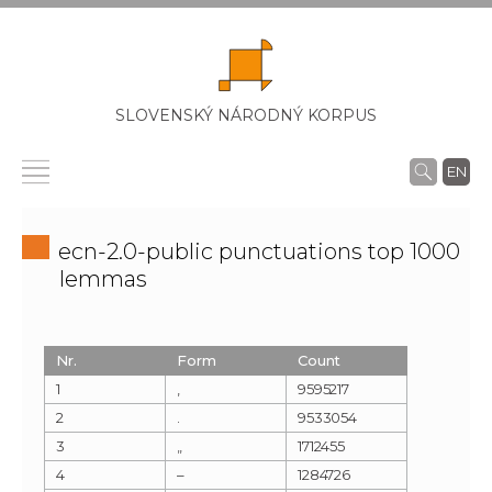
SLOVENSKÝ NÁRODNÝ KORPUS
EN
ecn-2.0-public punctuations top 1000
lemmas
Nr.
Form
Count
1
,
9595217
2
.
9533054
3
„
1712455
4
–
1284726