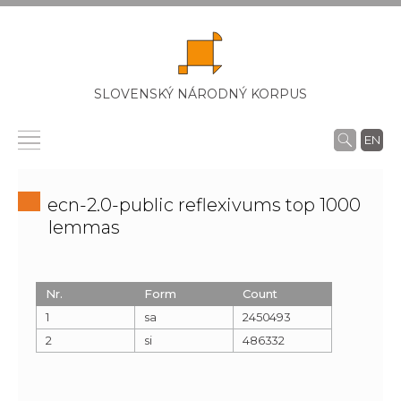
SLOVENSKÝ NÁRODNÝ KORPUS
EN
ecn-2.0-public reflexivums top 1000
lemmas
Nr.
Form
Count
1
sa
2450493
2
si
486332