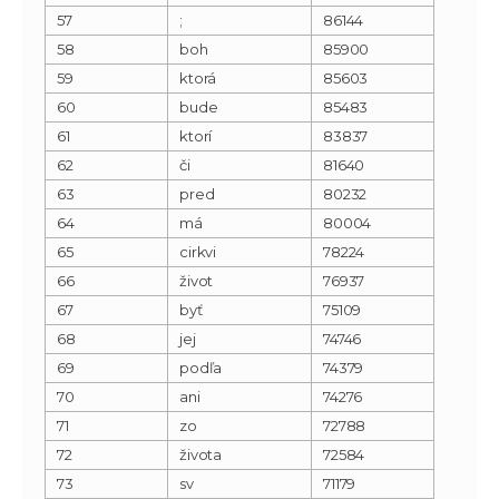
57
;
86144
58
boh
85900
59
ktorá
85603
60
bude
85483
61
ktorí
83837
62
či
81640
63
pred
80232
64
má
80004
65
cirkvi
78224
66
život
76937
67
byť
75109
68
jej
74746
69
podľa
74379
70
ani
74276
71
zo
72788
72
života
72584
73
sv
71179