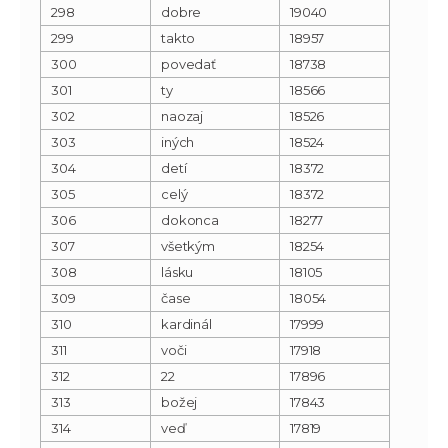
298
dobre
19040
299
takto
18957
300
povedať
18738
301
ty
18566
302
naozaj
18526
303
iných
18524
304
detí
18372
305
celý
18372
306
dokonca
18277
307
všetkým
18254
308
lásku
18105
309
čase
18054
310
kardinál
17999
311
voči
17918
312
22
17896
313
božej
17843
314
veď
17819