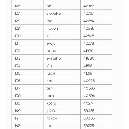
126
on
42967
127
človeka
42757
128
ma
42654
129
hovorí
42546
130
ja
42505
131
svoju
42278
132
bohu
41970
133
svätého
41880
134
ján
41516
135
ľudia
41218
136
kbs
40926
137
ten
40695
138
tam
40694
139
ktorú
40217
140
ježiša
39455
141
rokov
39305
142
no
39225