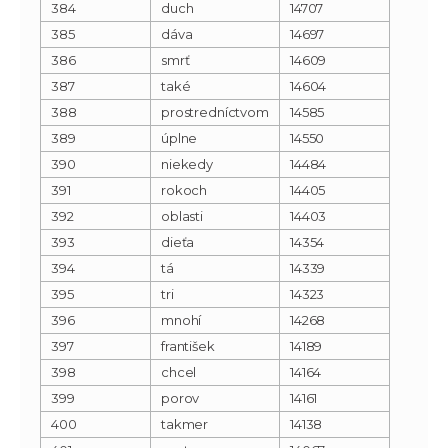
384
duch
14707
385
dáva
14697
386
smrť
14609
387
také
14604
388
prostredníctvom
14585
389
úplne
14550
390
niekedy
14484
391
rokoch
14405
392
oblasti
14403
393
dieťa
14354
394
tá
14339
395
tri
14323
396
mnohí
14268
397
františek
14189
398
chcel
14164
399
porov
14161
400
takmer
14138