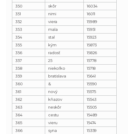
350
skôr
16034
351
nimi
16011
352
viera
15989
353
mala
15951
354
stal
15923
355
kým
15873
356
radosť
15826
357
25
15778
358
niekoľko
15718
359
bratislava
15641
360
&
15590
361
nový
15575
362
kňazov
15543
363
neskôr
15505
364
cestu
15489
365
vieru
15474
366
syna
15359