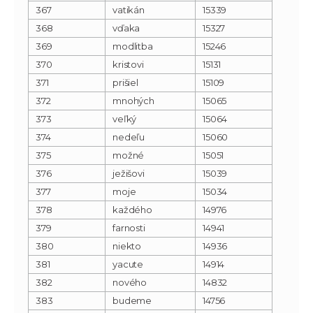
367
vatikán
15339
368
vďaka
15327
369
modlitba
15246
370
kristovi
15131
371
prišiel
15109
372
mnohých
15065
373
veľký
15064
374
nedeľu
15060
375
možné
15051
376
ježišovi
15039
377
moje
15034
378
každého
14976
379
farnosti
14941
380
niekto
14936
381
yacute
14914
382
nového
14832
383
budeme
14756