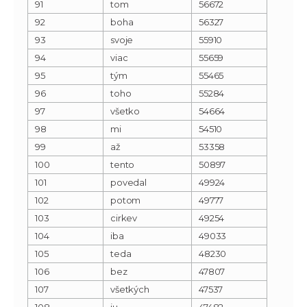
91
tom
56672
92
boha
56327
93
svoje
55910
94
viac
55659
95
tým
55465
96
toho
55284
97
všetko
54664
98
mi
54510
99
až
53358
100
tento
50897
101
povedal
49924
102
potom
49777
103
cirkev
49254
104
iba
49033
105
teda
48230
106
bez
47807
107
všetkých
47537
108
ju
47482