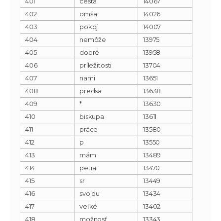
401
cesta
14067
402
omša
14026
403
pokoj
14007
404
nemôže
13975
405
dobré
13958
406
príležitosti
13704
407
nami
13651
408
predsa
13638
409
*
13630
410
biskupa
13611
411
práce
13580
412
p
13550
413
mám
13489
414
petra
13470
415
sr
13449
416
svojou
13434
417
veľké
13402
418
možnosť
13343