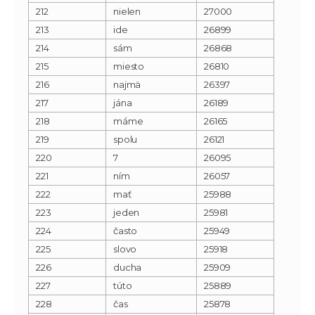
212
nielen
27000
213
ide
26899
214
sám
26868
215
miesto
26810
216
najmä
26397
217
jána
26189
218
máme
26165
219
spolu
26121
220
7
26095
221
ním
26057
222
mať
25988
223
jeden
25981
224
často
25949
225
slovo
25918
226
ducha
25909
227
túto
25889
228
čas
25878