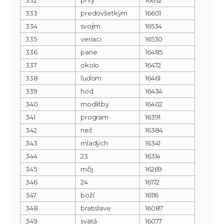
333
predovšetkým
16601
334
svojím
16534
335
veriaci
16530
336
pane
16485
337
okolo
16472
338
ľuďom
16461
339
hod
16434
340
modlitby
16402
341
program
16391
342
než
16384
343
mladých
16341
344
23
16314
345
môj
16269
346
24
16172
347
boží
16116
348
bratislave
16087
349
svätá
16077