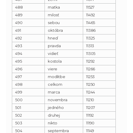
488
matka
11527
489
milosť
11492
490
sebou
11465
491
októbra
11386
492
hneď
11325
493
pravda
11313
494
vidieť
11305
495
kostola
11292
496
viere
11266
497
modlitbe
11253
498
celkom
11250
499
marca
11244
500
novembra
11210
501
jedného
11207
502
druhej
11192
503
nikto
11190
504
septembra
11149