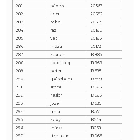
281
pápeža
20563
282
hoci
20392
283
sebe
20313
284
raz
20186
285
veci
20185
286
môžu
20172
287
ktorom
19885
288
katolíckej
19868
289
peter
19695
290
spôsobom
19689
291
srdce
19685
292
našich
19683
293
jozef
19635
294
smrti
19517
295
keby
19244
296
márie
19239
297
stretnutie
19066