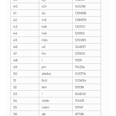
40
ich
145018
41
sú
139658
42
od
138676
43
tak
132130
44
nie
129150
45
nás
125085
46
už
124837
47
ho
121905
48
i
111511
49
pri
110254
50
alebo
105776
51
bol
105634
52
len
95158
53
!
94800
54
však
93491
55
nám
91747
56
ak
87156