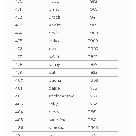
470
nádej
11992
471
omšu
11989
472
urobiť
11941
473
keďže
11909
474
prvé
11900
475
láskou
11900
476
dva
11883
477
svätú
11842
478
strany
11839
479
patrí
11823
480
duchu
11808
481
ďalšie
11778
482
spoločenstvo
11733
483
roky
11732
484
cesty
11661
485
skutočne
11641
486
storočia
11606
487
zemi
11577