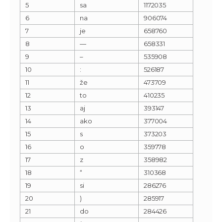
5
sa
1172035
6
na
906074
7
je
658760
8
—
658331
9
–
535908
10
:
526187
11
že
473709
12
to
410235
13
aj
393147
14
ako
377004
15
s
373203
16
o
359778
17
z
358982
18
“
310368
19
si
286276
20
)
285917
21
do
284426