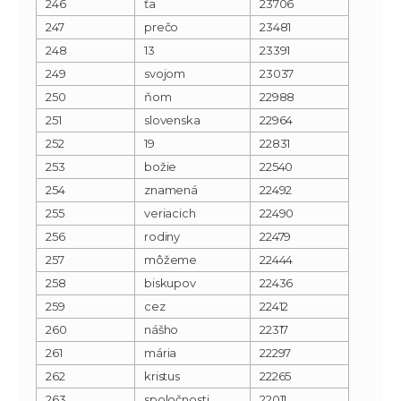
246
ťa
23706
247
prečo
23481
248
13
23391
249
svojom
23037
250
ňom
22988
251
slovenska
22964
252
19
22831
253
božie
22540
254
znamená
22492
255
veriacich
22490
256
rodiny
22479
257
môžeme
22444
258
biskupov
22436
259
cez
22412
260
nášho
22317
261
mária
22297
262
kristus
22265
263
spoločnosti
22011