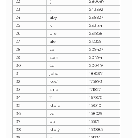
22
(
280087
23
„
243392
24
aby
238927
25
k
233134
26
pre
231858
27
ale
212359
28
za
209427
29
som
201794
30
čo
200419
31
jeho
188597
32
keď
175893
33
sme
171827
34
?
167870
35
ktoré
159310
36
vo
158029
37
po
155171
38
ktorý
153885
39
by
151234