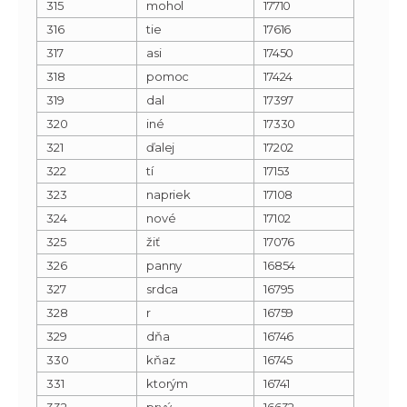
315
mohol
17710
316
tie
17616
317
asi
17450
318
pomoc
17424
319
dal
17397
320
iné
17330
321
ďalej
17202
322
tí
17153
323
napriek
17108
324
nové
17102
325
žiť
17076
326
panny
16854
327
srdca
16795
328
r
16759
329
dňa
16746
330
kňaz
16745
331
ktorým
16741
332
prvý
16632