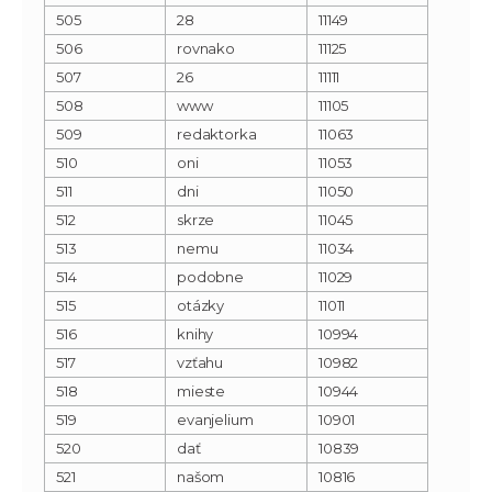
505
28
11149
506
rovnako
11125
507
26
11111
508
www
11105
509
redaktorka
11063
510
oni
11053
511
dni
11050
512
skrze
11045
513
nemu
11034
514
podobne
11029
515
otázky
11011
516
knihy
10994
517
vzťahu
10982
518
mieste
10944
519
evanjelium
10901
520
dať
10839
521
našom
10816