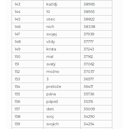
143
každý
38965
144
10
38953
145
otec
38822
146
nich
38338
147
svojej
37939
148
vždy
37777
149
krista
37243
150
mal
37162
151
svätý
37062
152
možno
37037
153
3
36577
154
pretože
36417
155
pána
35736
156
pápež
35315
157
deti
35009
158
svoj
34290
159
svojich
34254