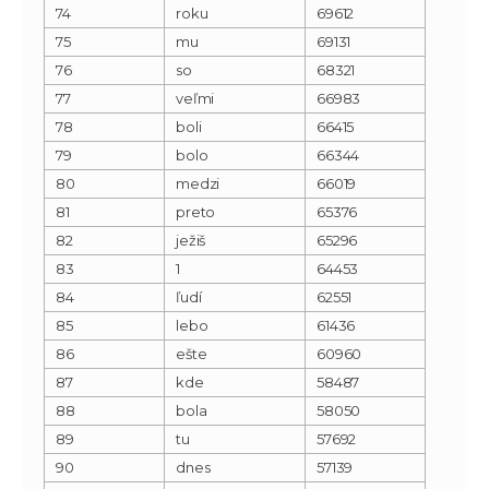
74
roku
69612
75
mu
69131
76
so
68321
77
veľmi
66983
78
boli
66415
79
bolo
66344
80
medzi
66019
81
preto
65376
82
ježiš
65296
83
1
64453
84
ľudí
62551
85
lebo
61436
86
ešte
60960
87
kde
58487
88
bola
58050
89
tu
57692
90
dnes
57139