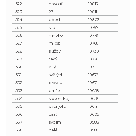
522
hovoriť
10813
523
27
10811
524
dňoch
10803
525
rád
10797
526
mnoho
10779
527
milosti
10769
528
služby
10730
529
taký
10720
530
aký
10711
531
svätých
10672
532
pravdu
10671
533
omše
10658
534
slovenskej
10652
535
evanjelia
10613
536
časť
10605
537
svojim
10588
538
celé
10581