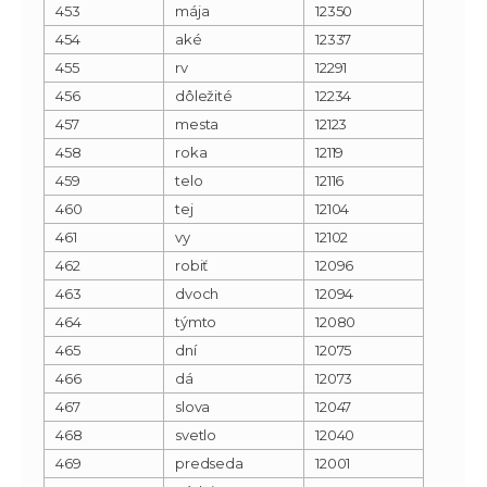
453
mája
12350
454
aké
12337
455
rv
12291
456
dôležité
12234
457
mesta
12123
458
roka
12119
459
telo
12116
460
tej
12104
461
vy
12102
462
robiť
12096
463
dvoch
12094
464
týmto
12080
465
dní
12075
466
dá
12073
467
slova
12047
468
svetlo
12040
469
predseda
12001