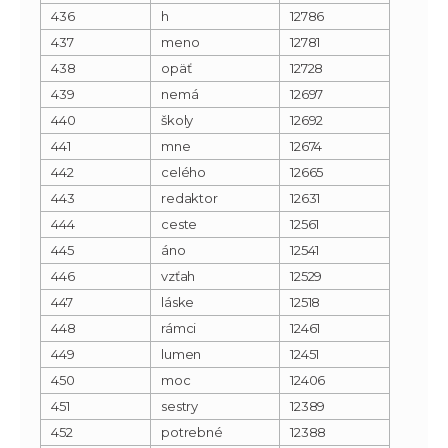
436
h
12786
437
meno
12781
438
opäť
12728
439
nemá
12697
440
školy
12692
441
mne
12674
442
celého
12665
443
redaktor
12631
444
ceste
12561
445
áno
12541
446
vzťah
12529
447
láske
12518
448
rámci
12461
449
lumen
12451
450
moc
12406
451
sestry
12389
452
potrebné
12388