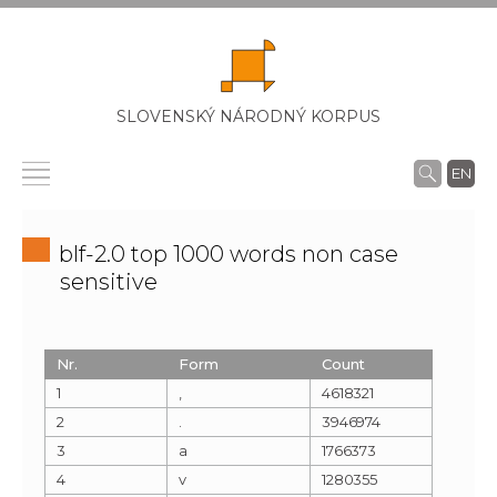
SLOVENSKÝ NÁRODNÝ KORPUS
EN
blf-2.0 top 1000 words non case
sensitive
Nr.
Form
Count
1
,
4618321
2
.
3946974
3
a
1766373
4
v
1280355