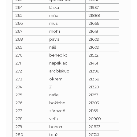
264
láska
21937
265
mňa
21888
266
musí
21666
267
mohli
21618
268
pavla
21609
269
náš
21609
270
benedikt
21532
271
napríklad
21431
272
arcibiskup
21396
273
okrem
21338
274
21
21320
275
našej
21253
276
božieho
21203
277
zároveň
21166
278
veľa
20989
279
bohom
20823
280
totiž
20741