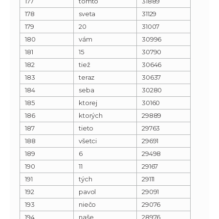
177
tomto
31889
178
sveta
31129
179
20
31007
180
vám
30996
181
15
30790
182
tiež
30646
183
teraz
30637
184
seba
30280
185
ktorej
30160
186
ktorých
29889
187
tieto
29763
188
všetci
29691
189
6
29498
190
11
29167
191
tých
29111
192
pavol
29091
193
niečo
29076
194
naše
28976