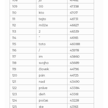
109
00
47358
110
kto
47017
111
tejto
46731
112
môže
46627
113
2
46539
114
”
46165
115
toto
46088
116
/
45978
117
im
45860
118
svojho
45689
119
človek
44796
120
pán
44725
121
nad
43490
122
práve
43384
123
deň
43361
124
počas
43228
125
ste
43163