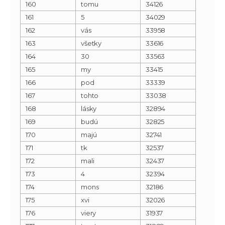
160
tomu
34126
161
5
34029
162
vás
33958
163
všetky
33616
164
30
33563
165
my
33415
166
pod
33339
167
tohto
33038
168
lásky
32894
169
budú
32825
170
majú
32741
171
tk
32537
172
mali
32437
173
4
32394
174
mons
32186
175
xvi
32026
176
viery
31937