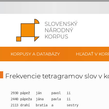
SLOVENSKÝ
NÁRODNÝ
KORPUS
KORPUSY A DATABÁZY
HĽADAŤ V KOR
Frekvencie tetragramov slov v k