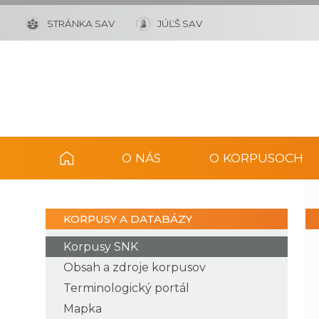
STRÁNKA SAV
JÚĽŠ SAV
O NÁS
O KORPUSOCH
KORPUSY A DATABÁZY
Korpusy SNK
Obsah a zdroje korpusov
Terminologický portál
Mapka