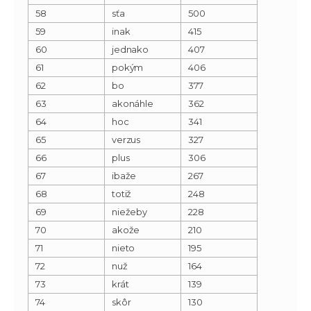
58
sťa
500
59
inak
415
60
jednako
407
61
pokým
406
62
bo
377
63
akonáhle
362
64
hoc
341
65
verzus
327
66
plus
306
67
ibaže
267
68
totiž
248
69
niežeby
228
70
akože
210
71
nieto
195
72
nuž
164
73
krát
139
74
skôr
130