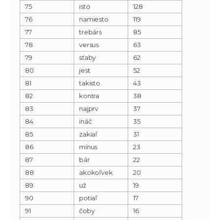
75
isto
128
76
namiesto
119
77
trebárs
85
78
versus
63
79
sťaby
62
80
jest
52
81
takisto
43
82
kontra
38
83
najprv
37
84
ináč
35
85
zakiaľ
31
86
mínus
23
87
bár
22
88
akokoľvek
20
89
už
19
90
potiaľ
17
91
čoby
16