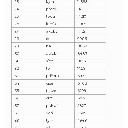
23
kým
14998
24
preto
14833
25
teda
14210
26
keďže
11909
27
akoby
11472
28
čo
9986
29
ba
8839
30
avšak
8483
31
síce
8015
32
to
7729
33
pričom
6923
34
čiže
6408
35
takže
6299
36
čím
6017
37
pokiaľ
5827
38
veď
5609
39
tým
4948
40
až
4303