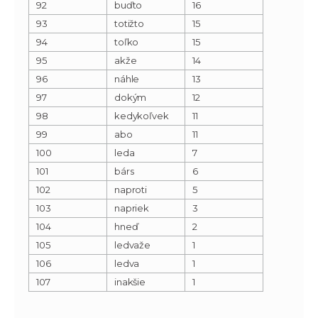
92
buďto
16
93
totižto
15
94
toľko
15
95
akže
14
96
náhle
13
97
dokým
12
98
kedykoľvek
11
99
abo
11
100
leda
7
101
bárs
6
102
naproti
5
103
napriek
3
104
hneď
2
105
ledvaže
1
106
ledva
1
107
inakšie
1