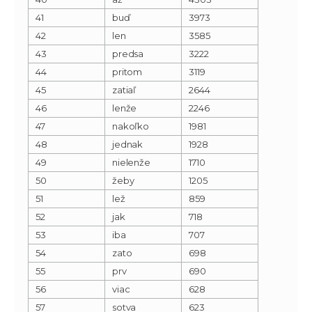
41
buď
3973
42
len
3585
43
predsa
3222
44
pritom
3119
45
zatiaľ
2644
46
lenže
2246
47
nakoľko
1981
48
jednak
1928
49
nielenže
1710
50
žeby
1205
51
lež
859
52
jak
718
53
iba
707
54
zato
698
55
prv
690
56
viac
628
57
sotva
623