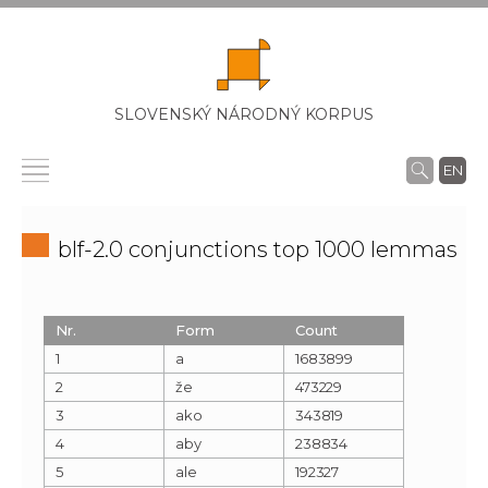
SLOVENSKÝ NÁRODNÝ KORPUS
EN
blf-2.0 conjunctions top 1000 lemmas
Nr.
Form
Count
1
a
1683899
2
že
473229
3
ako
343819
4
aby
238834
5
ale
192327