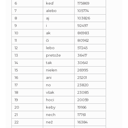
6
keď
175869
7
alebo
105774
8
aj
103826
9
i
92497
10
ak
86983
11
či
80962
12
lebo
57245
13
pretože
36417
14
tak
30641
15
nielen
26995
16
ani
25201
17
no
23820
18
však
23085
19
hoci
20059
20
keby
19166
21
nech
17761
22
než
16384