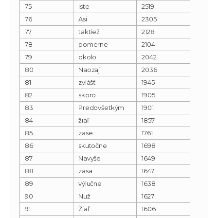
75
iste
2519
76
Asi
2305
77
taktiež
2128
78
pomerne
2104
79
okolo
2042
80
Naozaj
2036
81
zvlášť
1945
82
skoro
1905
83
Predovšetkým
1901
84
žiaľ
1857
85
zase
1761
86
skutočne
1698
87
Navyše
1649
88
zasa
1647
89
výlučne
1638
90
Nuž
1627
91
Žiaľ
1606