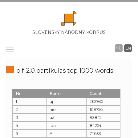
SLOVENSKÝ NÁRODNÝ KORPUS
EN
blf-2.0 partikulas top 1000 words
Nr.
Form
Count
1
aj
262935
2
nie
109756
3
už
93842
4
len
84254
5
A
74633