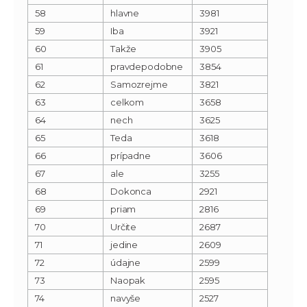
58
hlavne
3981
59
Iba
3921
60
Takže
3905
61
pravdepodobne
3854
62
Samozrejme
3821
63
celkom
3658
64
nech
3625
65
Teda
3618
66
prípadne
3606
67
ale
3255
68
Dokonca
2921
69
priam
2816
70
Určite
2687
71
jedine
2609
72
údajne
2599
73
Naopak
2595
74
navyše
2527