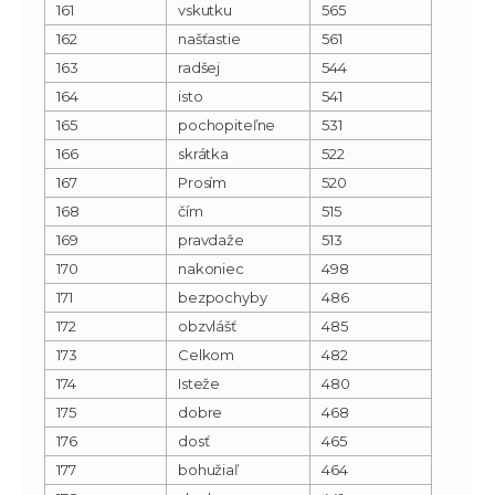
161
vskutku
565
162
našťastie
561
163
radšej
544
164
isto
541
165
pochopiteľne
531
166
skrátka
522
167
Prosím
520
168
čím
515
169
pravdaže
513
170
nakoniec
498
171
bezpochyby
486
172
obzvlášť
485
173
Celkom
482
174
Isteže
480
175
dobre
468
176
dosť
465
177
bohužiaľ
464