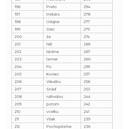
196
Preto
294
197
trebárs
278
198
Údajne
277
199
čisto
275
200
že
274
201
NIE
269
202
Istotne
267
203
temer
260
204
Po
259
205
Koniec
257
206
Vskutku
256
207
Snáď
253
208
náhodou
244
209
potom
242
210
vcelku
241
211
Však
239
212
Pochopiteľne
236