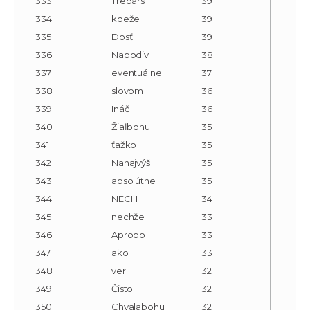
333
Trebárs
39
334
kdeže
39
335
Dosť
39
336
Napodiv
38
337
eventuálne
37
338
slovom
36
339
Ináč
36
340
Žiaľbohu
35
341
ťažko
35
342
Nanajvýš
35
343
absolútne
35
344
NECH
34
345
nechže
33
346
Apropo
33
347
ako
33
348
ver
32
349
Čisto
32
350
Chvalabohu
32