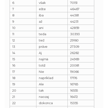
6
však
70151
7
ešte
46467
8
iba
44381
9
až
44231
10
ani
42859
11
teda
30393
12
tiež
29160
13
práve
27309
14
Aj
26282
15
najmä
24969
16
totiž
20081
17
Nie
19066
18
napríklad
17176
19
Ale
16765
20
tak
16555
21
naozaj
16472
22
dokonca
15355