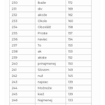
230
Ibaže
172
231
div
169
232
akože
162
233
Okolo
160
234
Obzvlášť
158
235
Proste
157
236
naviac
154
237
To
153
238
ak
153
239
akiste
152
240
prinajmenej
150
241
Slovom
149
242
nuž
145
243
najviac
139
244
Možnože
139
245
kiež
139
246
Najmenej
133