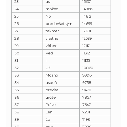
23
asi
15137
24
možno
14966
25
No
14812
26
predovšetkým
14699
27
takmer
12691
28
vlastne
12539
29
vôbec
12117
30
Veď
11312
31
i
11135
32
Už
10860
33
Možno
9996
34
aspoň
9758
35
predsa
9470
36
určite
7857
37
Práve
7647
38
Len
7291
39
čo
7196
40
Áno
7020