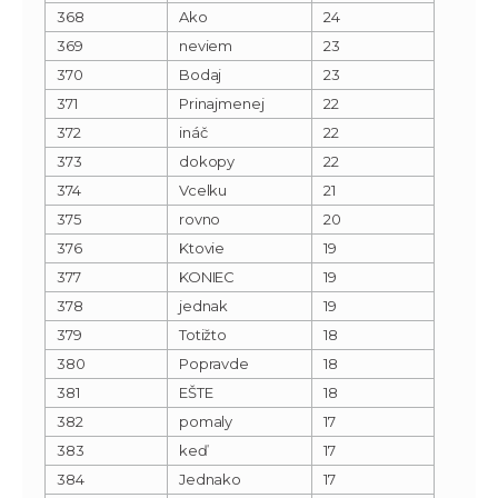
368
Ako
24
369
neviem
23
370
Bodaj
23
371
Prinajmenej
22
372
ináč
22
373
dokopy
22
374
Vcelku
21
375
rovno
20
376
Ktovie
19
377
KONIEC
19
378
jednak
19
379
Totižto
18
380
Popravde
18
381
EŠTE
18
382
pomaly
17
383
keď
17
384
Jednako
17