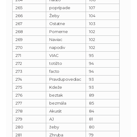
265
poprípade
107
266
Žeby
104
267
Ostatne
103
268
Pomerne
102
269
Naviac
102
270
napodiv
102
271
VIAC
95
272
totižto
94
273
facto
94
274
Pravdupovediac
93
275
Kdeže
93
276
beztak
89
277
bezmála
85
278
Akurát
84
279
AJ
81
280
žeby
80
281
Zhruba
79