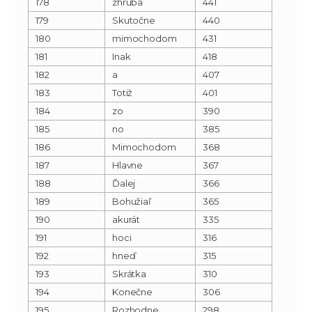
178
zhruba
441
179
Skutočne
440
180
mimochodom
431
181
Inak
418
182
a
407
183
Totiž
401
184
zo
390
185
no
385
186
Mimochodom
368
187
Hlavne
367
188
Ďalej
366
189
Bohužiaľ
365
190
akurát
335
191
hoci
316
192
hneď
315
193
Skrátka
310
194
Konečne
306
195
Rozhodne
298