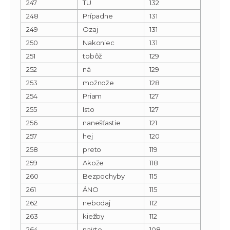
247
TU
132
248
Prípadne
131
249
Ozaj
131
250
Nakoniec
131
251
tobôž
129
252
ná
129
253
možnože
128
254
Priam
127
255
Isto
127
256
nanešťastie
121
257
hej
120
258
preto
119
259
Akože
118
260
Bezpochyby
115
261
ÁNO
115
262
nebodaj
112
263
kiežby
112
264
naisto
108