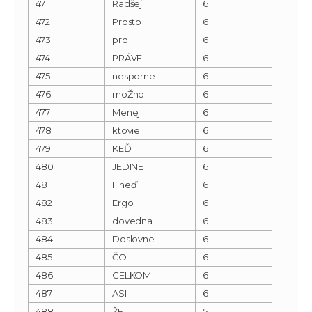
471
Radšej
6
472
Prosto
6
473
prd
6
474
PRÁVE
6
475
nesporne
6
476
moŽno
6
477
Menej
6
478
ktovie
6
479
KEĎ
6
480
JEDINE
6
481
Hneď
6
482
Ergo
6
483
dovedna
6
484
Doslovne
6
485
ČO
6
486
CELKOM
6
487
ASI
6
488
ŽE
5