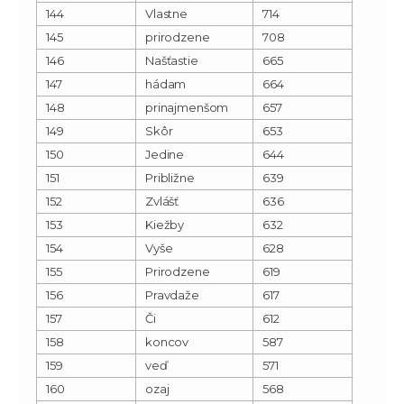
144
Vlastne
714
145
prirodzene
708
146
Našťastie
665
147
hádam
664
148
prinajmenšom
657
149
Skôr
653
150
Jedine
644
151
Približne
639
152
Zvlášť
636
153
Kiežby
632
154
Vyše
628
155
Prirodzene
619
156
Pravdaže
617
157
Či
612
158
koncov
587
159
veď
571
160
ozaj
568