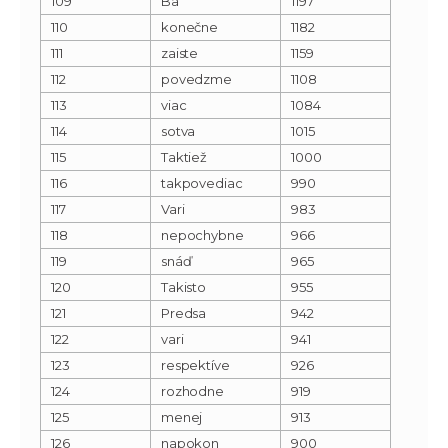
109
Ba
1197
110
konečne
1182
111
zaiste
1159
112
povedzme
1108
113
viac
1084
114
sotva
1015
115
Taktiež
1000
116
takpovediac
990
117
Vari
983
118
nepochybne
966
119
snáď
965
120
Takisto
955
121
Predsa
942
122
vari
941
123
respektíve
926
124
rozhodne
919
125
menej
913
126
napokon
900