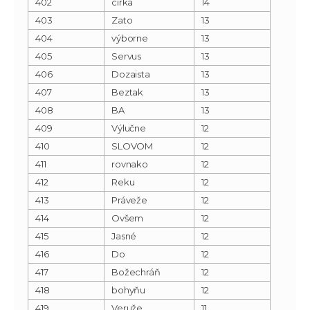
402
cirka
14
403
Zato
13
404
výborne
13
405
Servus
13
406
Dozaista
13
407
Beztak
13
408
BA
13
409
Výlučne
12
410
SLOVOM
12
411
rovnako
12
412
Reku
12
413
Práveže
12
414
Ovšem
12
415
Jasné
12
416
Do
12
417
Božechráň
12
418
bohyňu
12
419
Veruže
11