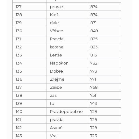
127
proste
874
128
Kiež
874
129
ďalej
871
130
Vôbec
849
131
Pravda
825
132
istotne
823
133
Lenže
816
134
Napokon
782
135
Dobre
773
136
Zrejme
771
137
Zaiste
768
138
zas
751
139
to
743
140
Pravdepodobne
729
141
pravda
729
142
Aspoň
729
143
Vraj
723