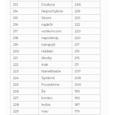
213
Doslova
236
214
Nepochybne
229
215
Skoro
225
216
najskôr
222
217
vonkoncom
220
218
naposledy
220
219
nanajvýš
217
220
Hádam
215
221
Akoby
215
222
inak
211
223
Nanešťastie
207
224
Správne
206
225
Povedzme
200
226
Že
195
227
koniec
190
228
ledva
187
229
Viac
179