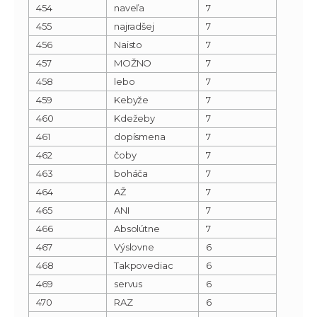
454
naveľa
7
455
najradšej
7
456
Naisto
7
457
MOŽNO
7
458
lebo
7
459
Kebyže
7
460
Kdežeby
7
461
dopísmena
7
462
čoby
7
463
boháča
7
464
AŽ
7
465
ANI
7
466
Absolútne
7
467
Výslovne
6
468
Takpovediac
6
469
servus
6
470
RAZ
6