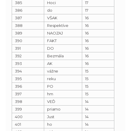
385
Hoci
17
386
do
17
387
VŠAK
16
388
Respektíve
16
389
NAOZAJ
16
390
FAKT
16
391
DO
16
392
Bezmála
16
393
AK
16
394
vážne
15
395
reku
15
396
PO
15
397
hm
15
398
VEĎ
14
399
priamo
14
400
Just
14
401
ho
14