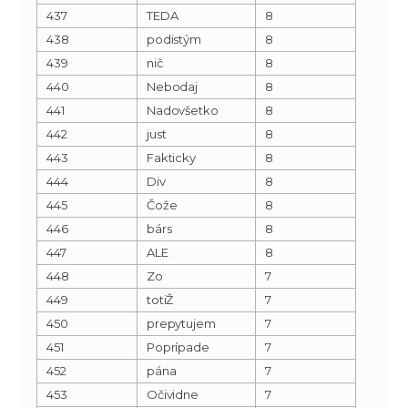
437
TEDA
8
438
podistým
8
439
nič
8
440
Nebodaj
8
441
Nadovšetko
8
442
just
8
443
Fakticky
8
444
Div
8
445
Čože
8
446
bárs
8
447
ALE
8
448
Zo
7
449
totiŽ
7
450
prepytujem
7
451
Poprípade
7
452
pána
7
453
Očividne
7