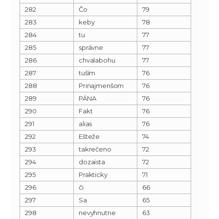
282
Čo
79
283
keby
78
284
tu
77
285
správne
77
286
chvalabohu
77
287
tuším
76
288
Prinajmenšom
76
289
PÁNA
76
290
Fakt
76
291
alias
76
292
Ešteže
74
293
takrečeno
72
294
dozaista
72
295
Prakticky
71
296
či
66
297
Sa
65
298
nevyhnutne
63