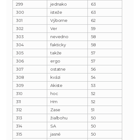
299
jednako
63
300
isteže
63
301
Výborne
62
302
Ver
59
303
nevedno
58
304
fakticky
58
305
takže
57
306
ergo
57
307
ostatne
56
308
kvázi
54
309
Akiste
53
310
hoc
52
311
Hm
52
312
Zase
51
313
žiaľbohu
50
314
SA
50
315
jasné
50