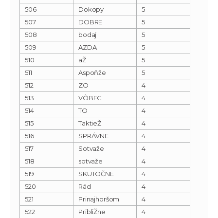
506
Dokopy
5
507
DOBRE
5
508
bodaj
5
509
AZDA
5
510
aŽ
5
511
Aspoňže
5
512
ZO
4
513
VÔBEC
4
514
TO
4
515
TaktieŽ
4
516
SPRÁVNE
4
517
Sotvaže
4
518
sotvaže
4
519
SKUTOČNE
4
520
Rád
4
521
Prinajhoršom
4
522
PribliŽne
4