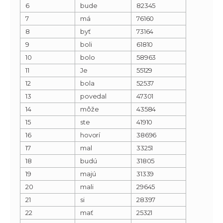
6
bude
82345
7
má
76160
8
byť
73164
9
boli
61810
10
bolo
58963
11
Je
55129
12
bola
52537
13
povedal
47301
14
môže
43584
15
ste
41910
16
hovorí
38696
17
mal
33251
18
budú
31805
19
majú
31339
20
mali
29645
21
si
28397
22
mať
25321