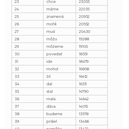
23
chce
23053
24
máme
22035
25
znamená
20952
26
mohli
20552
27
musí
20430
28
môžu
19288
29
môžeme
19105
30
povedať
18551
31
ide
18479
32
mohol
16858
33
žiť
16412
34
dal
16311
35
stal
14790
36
mala
14642
37
dáva
14015
38
budeme
13578
39
prišiel
13466
40
nemôže
13422