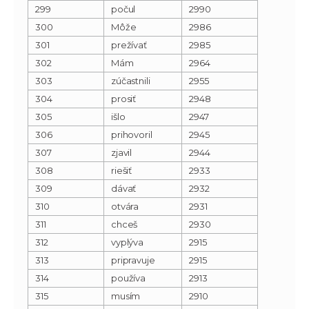
299
počul
2990
300
Môže
2986
301
prežívať
2985
302
Mám
2964
303
zúčastnili
2955
304
prosiť
2948
305
išlo
2947
306
prihovoril
2945
307
zjavil
2944
308
riešiť
2933
309
dávať
2932
310
otvára
2931
311
chceš
2930
312
vyplýva
2915
313
pripravuje
2915
314
používa
2913
315
musím
2910