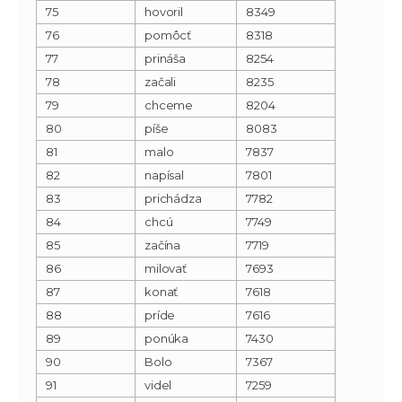
75
hovoril
8349
76
pomôcť
8318
77
prináša
8254
78
začali
8235
79
chceme
8204
80
píše
8083
81
malo
7837
82
napísal
7801
83
prichádza
7782
84
chcú
7749
85
začína
7719
86
milovať
7693
87
konať
7618
88
príde
7616
89
ponúka
7430
90
Bolo
7367
91
videl
7259