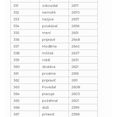
351
odovzdal
2671
352
nemohli
2670
353
nazýva
2657
354
poukázal
2656
355
mení
2651
356
pripravil
2648
357
Modlíme
2645
358
môžeš
2637
359
robili
2631
360
dostáva
2621
361
prosíme
2616
362
pripraviť
2611
363
Povedal
2608
364
pracuje
2603
365
požehnal
2601
366
slúži
2599
367
priniesť
2598