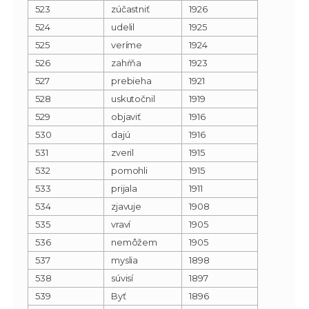
523
zúčastniť
1926
524
udelil
1925
525
veríme
1924
526
zahŕňa
1923
527
prebieha
1921
528
uskutočnil
1919
529
objaviť
1916
530
dajú
1916
531
zveril
1915
532
pomohli
1915
533
prijala
1911
534
zjavuje
1908
535
vraví
1905
536
nemôžem
1905
537
myslia
1898
538
súvisí
1897
539
Byť
1896