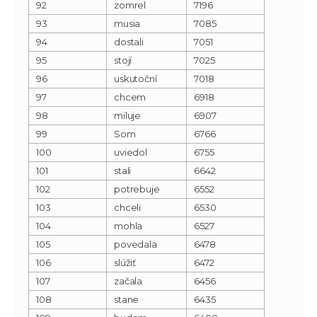
92
zomrel
7196
93
musia
7085
94
dostali
7051
95
stojí
7025
96
uskutoční
7018
97
chcem
6918
98
miluje
6907
99
Som
6766
100
uviedol
6755
101
stali
6642
102
potrebuje
6552
103
chceli
6530
104
mohla
6527
105
povedala
6478
106
slúžiť
6472
107
začala
6456
108
stane
6435