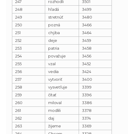
247
rozhodli
3501
248
hľadá
3499
249
stretnúť
3480
250
pozná
3466
251
chýba
3464
252
deje
3459
253
patria
3458
254
považuje
3456
255
vzal
3452
256
vedia
3424
257
vytvoriť
3400
258
vysvetľuje
3399
259
čítať
3396
260
miloval
3386
261
modlili
3378
262
daj
3374
263
žijeme
3369
264
Chcem
3328