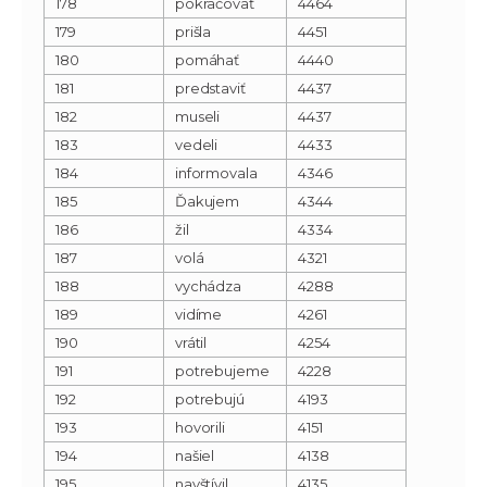
178
pokračovať
4464
179
prišla
4451
180
pomáhať
4440
181
predstaviť
4437
182
museli
4437
183
vedeli
4433
184
informovala
4346
185
Ďakujem
4344
186
žil
4334
187
volá
4321
188
vychádza
4288
189
vidíme
4261
190
vrátil
4254
191
potrebujeme
4228
192
potrebujú
4193
193
hovorili
4151
194
našiel
4138
195
navštívil
4135