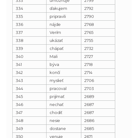
333
umožňuje
2799
334
ďakujem
2792
335
pripravili
2790
336
nájde
2768
337
Verím
2765
338
ukázať
2755
339
chápať
2732
340
Mali
2727
341
býva
2718
342
končí
2714
343
myslieť
2706
344
pracoval
2703
345
prijímať
2689
346
nechať
2687
347
chodiť
2687
348
nesie
2686
349
dostane
2685
350
venuje
2671