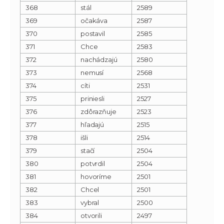
368
stál
2589
369
očakáva
2587
370
postavil
2585
371
Chce
2583
372
nachádzajú
2580
373
nemusí
2568
374
cíti
2531
375
priniesli
2527
376
zdôrazňuje
2523
377
hľadajú
2515
378
išli
2514
379
stačí
2504
380
potvrdil
2504
381
hovoríme
2501
382
Chcel
2501
383
vybral
2500
384
otvorili
2497