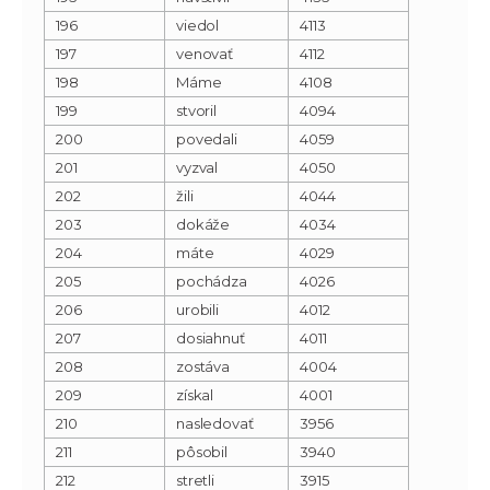
196
viedol
4113
197
venovať
4112
198
Máme
4108
199
stvoril
4094
200
povedali
4059
201
vyzval
4050
202
žili
4044
203
dokáže
4034
204
máte
4029
205
pochádza
4026
206
urobili
4012
207
dosiahnuť
4011
208
zostáva
4004
209
získal
4001
210
nasledovať
3956
211
pôsobil
3940
212
stretli
3915