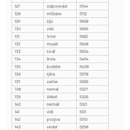
127
odpovedal
5744
128
môžete
5712
129
žijú
5658
130
zdá
5656
131
Sme
5562
132
musel
5548
133
tvrdí
5504
134
Bola
5494
135
budete
5438
136
týka
5378
137
začne
5365
138
nemal
5327
139
získať
5326
140
nemali
5321
141
vidí
5311
142
pozýva
5310
143
vedel
5298