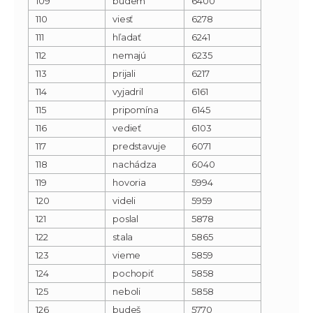
109
budem
6400
110
viesť
6278
111
hľadať
6241
112
nemajú
6235
113
prijali
6217
114
vyjadril
6161
115
pripomína
6145
116
vedieť
6103
117
predstavuje
6071
118
nachádza
6040
119
hovoria
5994
120
videli
5959
121
poslal
5878
122
stala
5865
123
vieme
5859
124
pochopiť
5858
125
neboli
5858
126
budeš
5770