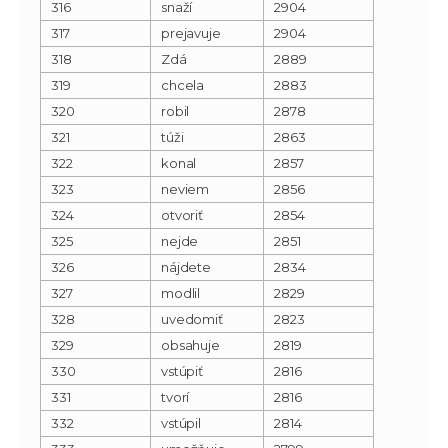
316
snaží
2904
317
prejavuje
2904
318
Zdá
2889
319
chcela
2883
320
robil
2878
321
túži
2863
322
konal
2857
323
neviem
2856
324
otvoriť
2854
325
nejde
2851
326
nájdete
2834
327
modlil
2829
328
uvedomiť
2823
329
obsahuje
2819
330
vstúpiť
2816
331
tvorí
2816
332
vstúpil
2814