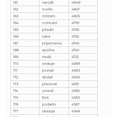
161
narodil
4848
162
mohlo
4847
163
môžem
4826
164
rozhodol
4799
165
pôsobí
4765
166
čaká
4762
167
pripomenul
4746
168
spočíva
4740
169
nedá
4722
170
existuje
4689
171
poznať
4683
172
dostať
4636
173
pracovať
4619
174
zmeniť
4585
175
Boli
4583
176
podarilo
4567
177
ukazuje
4548