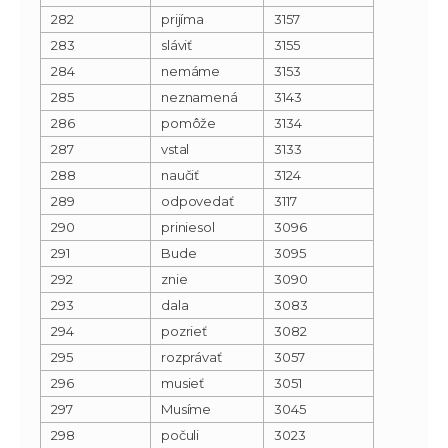
282
prijíma
3157
283
sláviť
3155
284
nemáme
3153
285
neznamená
3143
286
pomôže
3134
287
vstal
3133
288
naučiť
3124
289
odpovedať
3117
290
priniesol
3096
291
Bude
3095
292
znie
3090
293
dala
3083
294
pozrieť
3082
295
rozprávať
3057
296
musieť
3051
297
Musíme
3045
298
počuli
3023