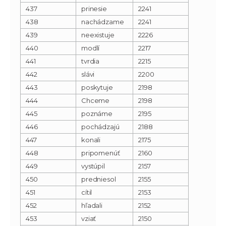
437
prinesie
2241
438
nachádzame
2241
439
neexistuje
2226
440
modlí
2217
441
tvrdia
2215
442
slávi
2200
443
poskytuje
2198
444
Chceme
2198
445
poznáme
2195
446
pochádzajú
2188
447
konali
2175
448
pripomenúť
2160
449
vystúpil
2157
450
predniesol
2155
451
cítil
2153
452
hľadali
2152
453
vziať
2150