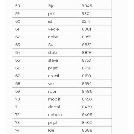
58
žije
9846
59
prišli
9304
60
ísť
9214
61
vedie
8981
62
nebol
8959
63
Sú
8852
64
stalo
8819
65
stáva
8759
66
prijať
8758
67
urobil
8618
68
vie
8594
69
robí
8486
70
modliť
8450
71
dostal
8439
72
nebolo
8408
73
prijal
8402
74
Ide
8388