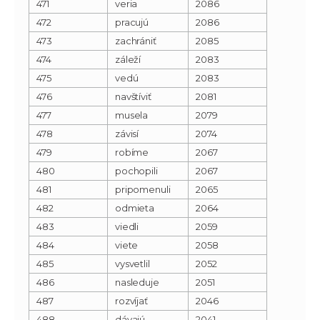
471
veria
2086
472
pracujú
2086
473
zachrániť
2085
474
záleží
2083
475
vedú
2083
476
navštíviť
2081
477
musela
2079
478
závisí
2074
479
robíme
2067
480
pochopili
2067
481
pripomenuli
2065
482
odmieta
2064
483
viedli
2059
484
viete
2058
485
vysvetlil
2052
486
nasleduje
2051
487
rozvíjať
2046
488
dávajú
2041