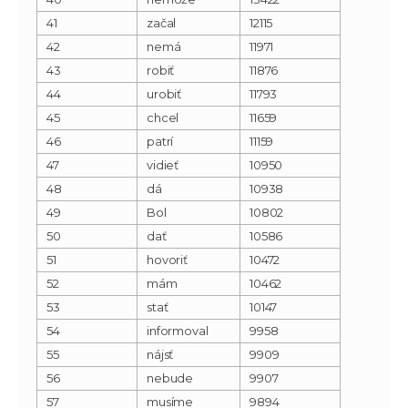
41
začal
12115
42
nemá
11971
43
robiť
11876
44
urobiť
11793
45
chcel
11659
46
patrí
11159
47
vidieť
10950
48
dá
10938
49
Bol
10802
50
dať
10586
51
hovoriť
10472
52
mám
10462
53
stať
10147
54
informoval
9958
55
nájsť
9909
56
nebude
9907
57
musíme
9894