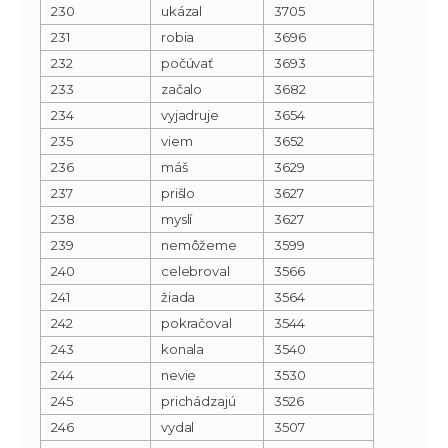
230
ukázal
3705
231
robia
3696
232
počúvať
3693
233
začalo
3682
234
vyjadruje
3654
235
viem
3652
236
máš
3629
237
prišlo
3627
238
myslí
3627
239
nemôžeme
3599
240
celebroval
3566
241
žiada
3564
242
pokračoval
3544
243
konala
3540
244
nevie
3530
245
prichádzajú
3526
246
vydal
3507