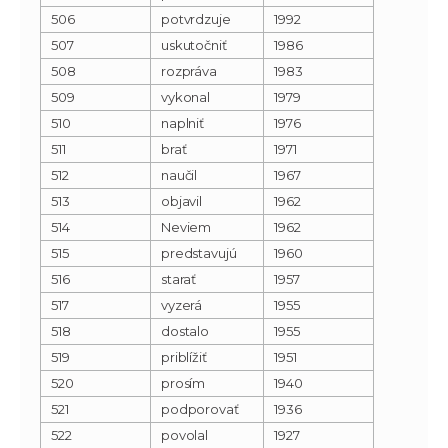
506
potvrdzuje
1992
507
uskutočniť
1986
508
rozpráva
1983
509
vykonal
1979
510
naplniť
1976
511
brať
1971
512
naučil
1967
513
objavil
1962
514
Neviem
1962
515
predstavujú
1960
516
starať
1957
517
vyzerá
1955
518
dostalo
1955
519
priblížiť
1951
520
prosím
1940
521
podporovať
1936
522
povolal
1927