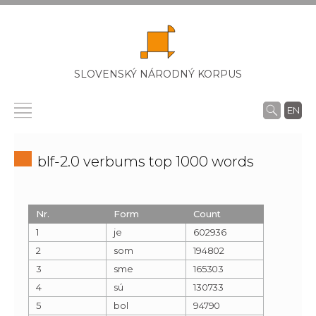
SLOVENSKÝ NÁRODNÝ KORPUS
EN
blf-2.0 verbums top 1000 words
Nr.
Form
Count
1
je
602936
2
som
194802
3
sme
165303
4
sú
130733
5
bol
94790