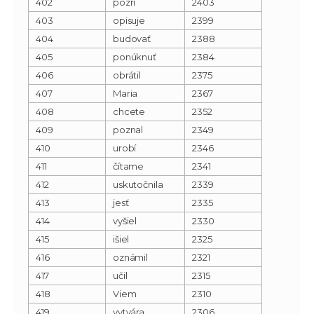
402
pozri
2403
403
opisuje
2399
404
budovať
2388
405
ponúknuť
2384
406
obrátil
2375
407
Maria
2367
408
chcete
2352
409
poznal
2349
410
urobí
2346
411
čítame
2341
412
uskutočnila
2339
413
jesť
2335
414
vyšiel
2330
415
išiel
2325
416
oznámil
2321
417
učil
2315
418
Viem
2310
419
vytvára
2306