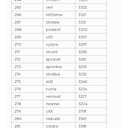
265
verí
3322
266
Môžeme
3321
267
dostala
3312
268
postaviť
3302
269
učiť
3301
270
vyzýva
3297
271
otvoril
3265
272
spoznať
3261
273
spomína
3253
274
dodáva
3252
275
stáť
3246
276
tvoria
3234
277
venoval
3227
278
nesmie
3204
279
cítiť
3178
280
nebudú
3160
281
ostáva
3158