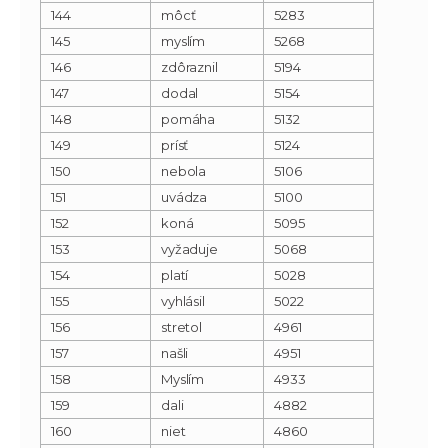
144
môcť
5283
145
myslím
5268
146
zdôraznil
5194
147
dodal
5154
148
pomáha
5132
149
prísť
5124
150
nebola
5106
151
uvádza
5100
152
koná
5095
153
vyžaduje
5068
154
platí
5028
155
vyhlásil
5022
156
stretol
4961
157
našli
4951
158
Myslím
4933
159
dali
4882
160
niet
4860