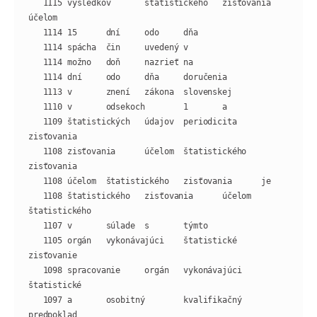
   1115 výsledkov       štatistického   zisťovania      
   1109 štatistických   údajov  periodicita     
   1108 zisťovania      účelom  štatistického   
   1108 štatistického   zisťovania      účelom  
   1105 orgán   vykonávajúci    štatistické     
   1098 spracovanie     orgán   vykonávajúci    
   1097 a       osobitný        kvalifikačný    