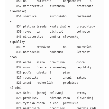
    857 ministerstva    životného       prostredia      
    854 smernica        európskeho      parlamentu      
    846 ministerstvo    vnútra  slovenskej      
    836 nariadenie      nadobúda        účinnosť        
    826 znení   neskorších      predpisov       