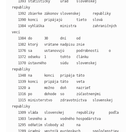
   1393 štatistický     úrad    slovenskej      
   1384 vyhláška        ministra        zahraničných    
   1370 ústavného       súdu    slovenskej      
   1315 ministerstvo    zdravotníctva   slovenskej      