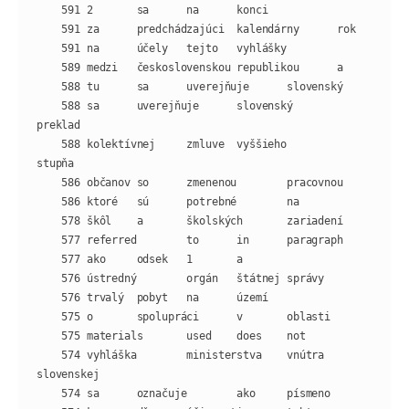
    588 sa      uverejňuje      slovenský       
    588 kolektívnej     zmluve  vyššieho        
    574 vyhláška        ministerstva    vnútra  