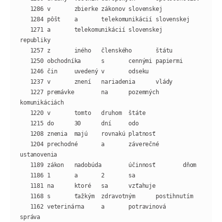
   1271 a       telekomunikácií slovenskej      
   1227 premávke        na      pozemných       
   1204 prechodné       a       záverečné       
   1162 veterinárna     a       potravinová     