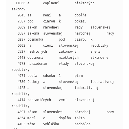
  11066 a       doplnení        niektorých      
   4978 nariadenie      vlády   slovenskej      
   4425 a       slovenskej      federatívnej    
   4414 zahraničných    vecí    slovenskej      
   4103 táto    vyhláška        nadobúda        