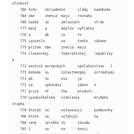
    774 slovenskej      federatívnej    republiky       
    770 vysokoškolské   vzdelanie       druhého 