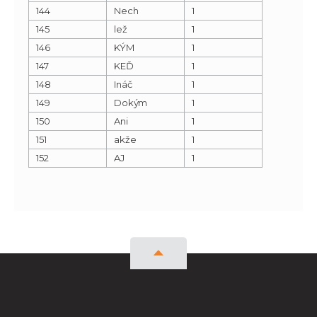
144
Nech
1
145
lež
1
146
KÝM
1
147
KEĎ
1
148
Ináč
1
149
Dokým
1
150
Ani
1
151
akže
1
152
AJ
1