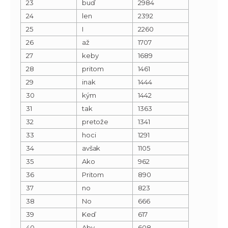
23
buď
2984
24
len
2392
25
I
2260
26
až
1707
27
keby
1689
28
pritom
1461
29
inak
1444
30
kým
1442
31
tak
1363
32
pretože
1341
33
hoci
1291
34
avšak
1105
35
Ako
962
36
Pritom
890
37
no
823
38
No
666
39
Keď
617
40
Aby
608