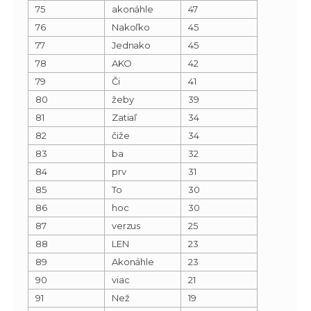
75
akonáhle
47
76
Nakoľko
45
77
Jednako
45
78
AKO
42
79
Či
41
80
žeby
39
81
Zatiaľ
34
82
čiže
34
83
ba
32
84
prv
31
85
To
30
86
hoc
30
87
verzus
25
88
LEN
23
89
Akonáhle
23
90
viac
21
91
Než
19