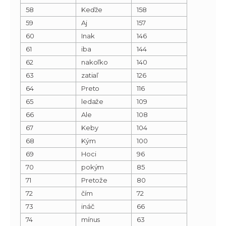
58
Keďže
158
59
Aj
157
60
Inak
146
61
iba
144
62
nakoľko
140
63
zatiaľ
126
64
Preto
116
65
ledaže
109
66
Ale
108
67
Keby
104
68
Kým
100
69
Hoci
96
70
pokým
85
71
Pretože
80
72
čím
72
73
ináč
66
74
mínus
63