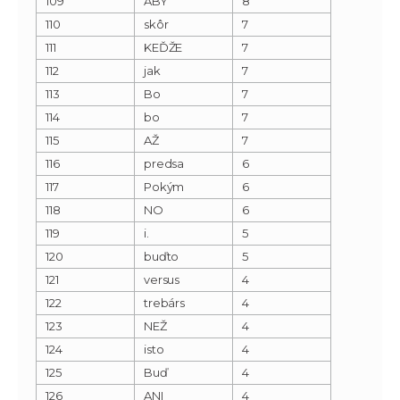
109
ABY
8
110
skôr
7
111
KEĎŽE
7
112
jak
7
113
Bo
7
114
bo
7
115
AŽ
7
116
predsa
6
117
Pokým
6
118
NO
6
119
i.
5
120
buďto
5
121
versus
4
122
trebárs
4
123
NEŽ
4
124
isto
4
125
Buď
4
126
ANI
4