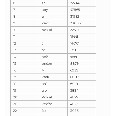
6
že
72244
7
aby
47865
8
aj
31982
9
keď
23006
10
pokiaľ
22510
11
i
15441
12
či
14677
13
to
13581
14
než
9568
15
pričom
8879
16
A
6939
17
však
6887
18
ani
6018
19
ale
5834
20
Pokiaľ
4877
21
keďže
4025
22
čo
3093