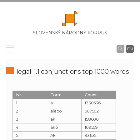
SLOVENSKÝ NÁRODNÝ KORPUS
EN
legal-1.1 conjunctions top 1000 words
Nr.
Form
Count
1
a
1330536
2
alebo
507502
3
ak
158600
4
ako
109559
5
Ak
93632