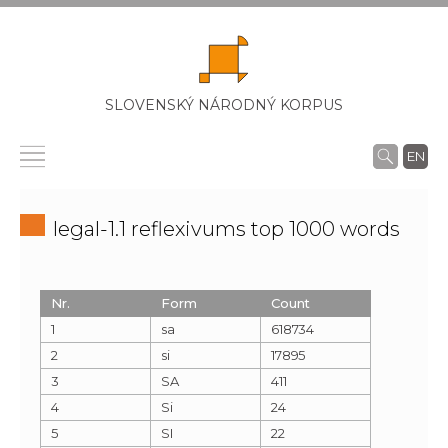
SLOVENSKÝ NÁRODNÝ KORPUS
EN
legal-1.1 reflexivums top 1000 words
Nr.
Form
Count
1
sa
618734
2
si
17895
3
SA
411
4
Si
24
5
SI
22