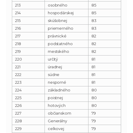
213
osobného
85
214
hospodárskej
85
215
skúšobnej
83
216
priemerného
83
217
právnické
82
218
podstatného
82
219
mestského
82
220
určitý
81
221
úradnej
81
222
súdne
81
223
nesporné
81
224
základného
80
225
poistnej
80
226
hotových
80
227
občianskom
79
228
Generálny
79
229
celkovej
79