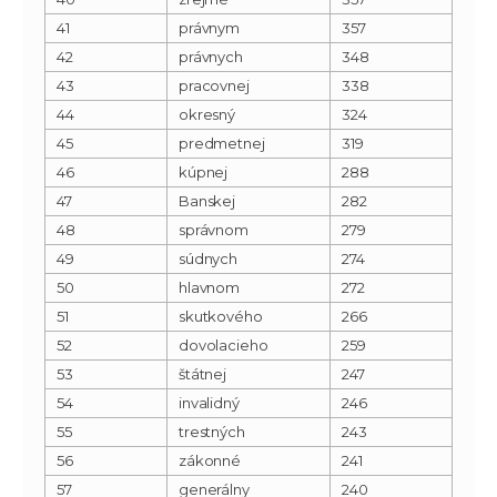
41
právnym
357
42
právnych
348
43
pracovnej
338
44
okresný
324
45
predmetnej
319
46
kúpnej
288
47
Banskej
282
48
správnom
279
49
súdnych
274
50
hlavnom
272
51
skutkového
266
52
dovolacieho
259
53
štátnej
247
54
invalidný
246
55
trestných
243
56
zákonné
241
57
generálny
240