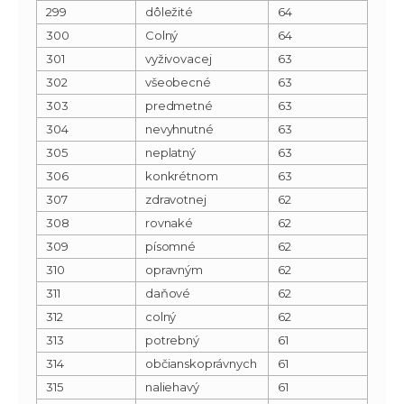
299
dôležité
64
300
Colný
64
301
vyživovacej
63
302
všeobecné
63
303
predmetné
63
304
nevyhnutné
63
305
neplatný
63
306
konkrétnom
63
307
zdravotnej
62
308
rovnaké
62
309
písomné
62
310
opravným
62
311
daňové
62
312
colný
62
313
potrebný
61
314
občianskoprávnych
61
315
naliehavý
61