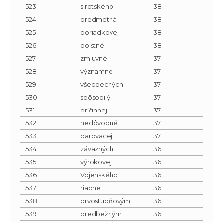
523
sirotského
38
524
predmetná
38
525
poriadkovej
38
526
poistné
38
527
zmluvné
37
528
významné
37
529
všeobecných
37
530
spôsobilý
37
531
príčinnej
37
532
nedôvodné
37
533
darovacej
37
534
záväzných
36
535
výrokovej
36
536
Vojenského
36
537
riadne
36
538
prvostupňovým
36
539
predbežným
36