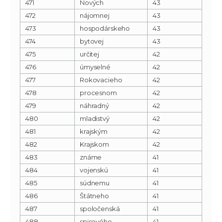
471
Nových
43
472
nájomnej
43
473
hospodárskeho
43
474
bytovej
43
475
určitej
42
476
úmyselné
42
477
Rokovacieho
42
478
procesnom
42
479
náhradný
42
480
mladistvý
42
481
krajským
42
482
Krajskom
42
483
známe
41
484
vojenskú
41
485
súdnemu
41
486
Štátneho
41
487
spoločenská
41
488
spisového
41