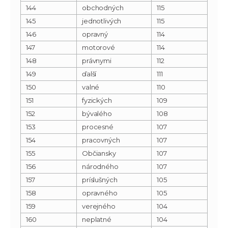
144
obchodných
115
145
jednotlivých
115
146
opravný
114
147
motorové
114
148
právnymi
112
149
ďalší
111
150
valné
110
151
fyzických
109
152
bývalého
108
153
procesné
107
154
pracovných
107
155
Občiansky
107
156
národného
107
157
príslušných
105
158
opravného
105
159
verejného
104
160
neplatné
104