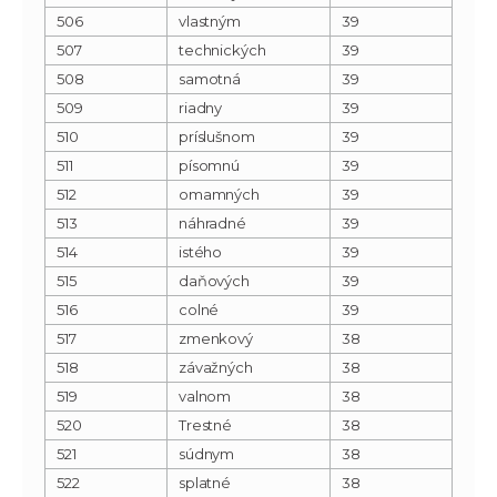
506
vlastným
39
507
technických
39
508
samotná
39
509
riadny
39
510
príslušnom
39
511
písomnú
39
512
omamných
39
513
náhradné
39
514
istého
39
515
daňových
39
516
colné
39
517
zmenkový
38
518
závažných
38
519
valnom
38
520
Trestné
38
521
súdnym
38
522
splatné
38