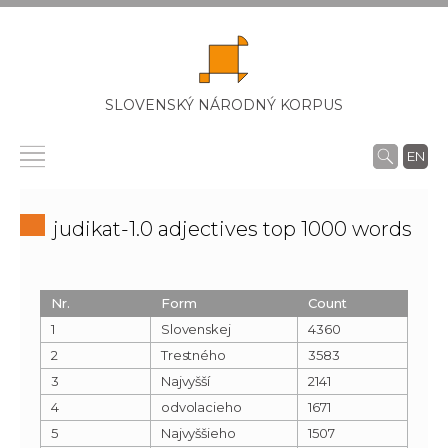
SLOVENSKÝ NÁRODNÝ KORPUS
EN
judikat-1.0 adjectives top 1000 words
Nr.
Form
Count
1
Slovenskej
4360
2
Trestného
3583
3
Najvyšší
2141
4
odvolacieho
1671
5
Najvyššieho
1507