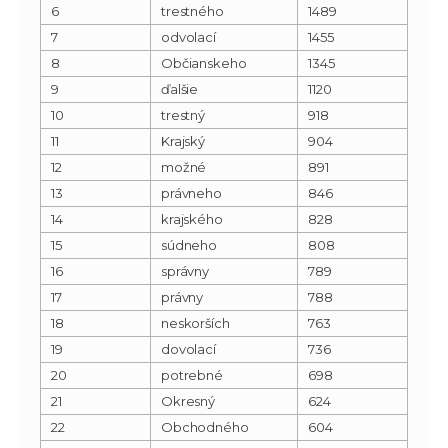
6
trestného
1489
7
odvolací
1455
8
Občianskeho
1345
9
ďalšie
1120
10
trestný
918
11
Krajský
904
12
možné
891
13
právneho
846
14
krajského
828
15
súdneho
808
16
správny
789
17
právny
788
18
neskorších
763
19
dovolací
736
20
potrebné
698
21
Okresný
624
22
Obchodného
604