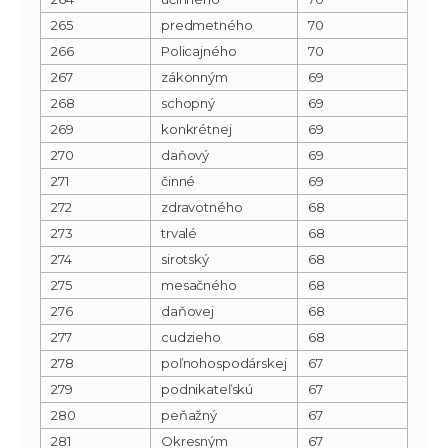
265
predmetného
70
266
Policajného
70
267
zákonným
69
268
schopný
69
269
konkrétnej
69
270
daňový
69
271
činné
69
272
zdravotného
68
273
trvalé
68
274
sirotský
68
275
mesačného
68
276
daňovej
68
277
cudzieho
68
278
poľnohospodárskej
67
279
podnikateľskú
67
280
peňažný
67
281
Okresným
67