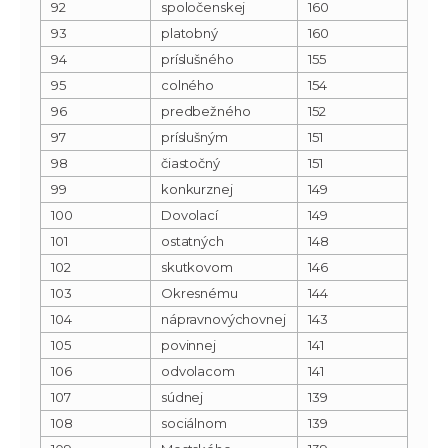
92
spoločenskej
160
93
platobný
160
94
príslušného
155
95
colného
154
96
predbežného
152
97
príslušným
151
98
čiastočný
151
99
konkurznej
149
100
Dovolací
149
101
ostatných
148
102
skutkovom
146
103
Okresnému
144
104
nápravnovýchovnej
143
105
povinnej
141
106
odvolacom
141
107
súdnej
139
108
sociálnom
139