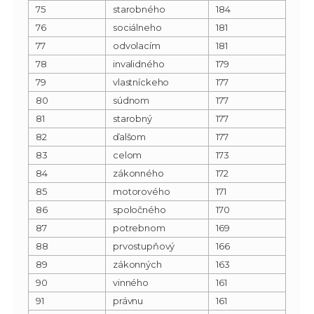
75
starobného
184
76
sociálneho
181
77
odvolacím
181
78
invalidného
179
79
vlastníckeho
177
80
súdnom
177
81
starobný
177
82
ďalšom
177
83
celom
173
84
zákonného
172
85
motorového
171
86
spoločného
170
87
potrebnom
169
88
prvostupňový
166
89
zákonných
163
90
vinného
161
91
právnu
161