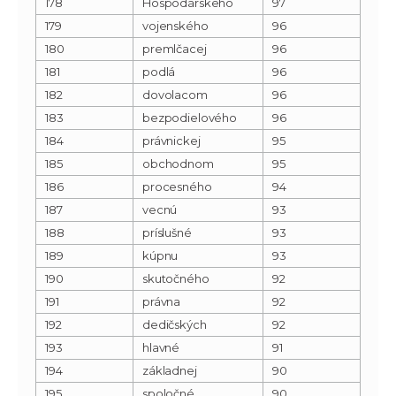
178
Hospodárskeho
97
179
vojenského
96
180
premlčacej
96
181
podlá
96
182
dovolacom
96
183
bezpodielového
96
184
právnickej
95
185
obchodnom
95
186
procesného
94
187
vecnú
93
188
príslušné
93
189
kúpnu
93
190
skutočného
92
191
právna
92
192
dedičských
92
193
hlavné
91
194
základnej
90
195
spoločné
90