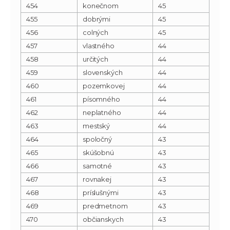
454
konečnom
45
455
dobrými
45
456
colných
45
457
vlastného
44
458
určitých
44
459
slovenských
44
460
pozemkovej
44
461
písomného
44
462
neplatného
44
463
mestský
44
464
spoločný
43
465
skúšobnú
43
466
samotné
43
467
rovnakej
43
468
príslušnými
43
469
predmetnom
43
470
občianskych
43