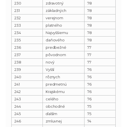
230
zdravotný
78
231
základných
78
232
verejnom
78
233
platného
78
234
Najvyššiemu
78
235
daňového
78
236
predbežné
77
237
pôvodnom
77
238
nový
77
239
Vyšší
76
240
rôznych
76
241
predmetnú
76
242
Krajskému
76
243
celého
76
244
obchodné
75
245
ďalším
75
246
zmluvnej
74