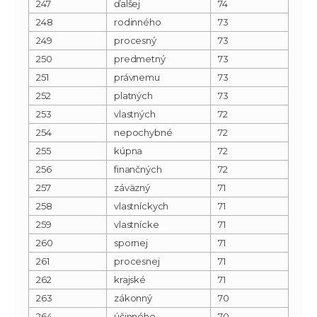
247
ďalšej
74
248
rodinného
73
249
procesný
73
250
predmetný
73
251
právnemu
73
252
platných
73
253
vlastných
72
254
nepochybné
72
255
kúpna
72
256
finančných
72
257
záväzný
71
258
vlastníckych
71
259
vlastnícke
71
260
spornej
71
261
procesnej
71
262
krajské
71
263
zákonný
70
264
účinného
70