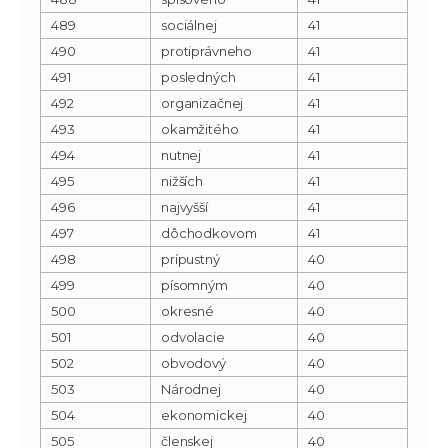
489
sociálnej
41
490
protiprávneho
41
491
posledných
41
492
organizačnej
41
493
okamžitého
41
494
nutnej
41
495
nižších
41
496
najvyšší
41
497
dôchodkovom
41
498
prípustný
40
499
písomným
40
500
okresné
40
501
odvolacie
40
502
obvodový
40
503
Národnej
40
504
ekonomickej
40
505
členskej
40