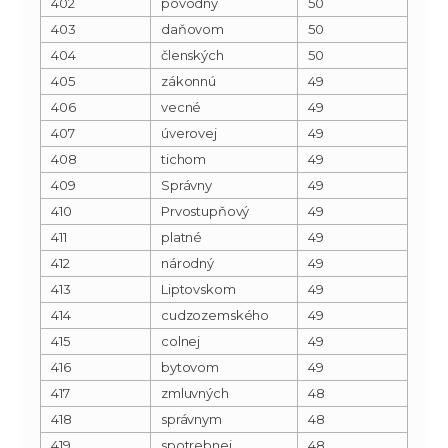
402
pôvodný
50
403
daňovom
50
404
členských
50
405
zákonnú
49
406
vecné
49
407
úverovej
49
408
tichom
49
409
Správny
49
410
Prvostupňový
49
411
platné
49
412
národný
49
413
Liptovskom
49
414
cudzozemského
49
415
colnej
49
416
bytovom
49
417
zmluvných
48
418
správnym
48
419
spotrebnej
48