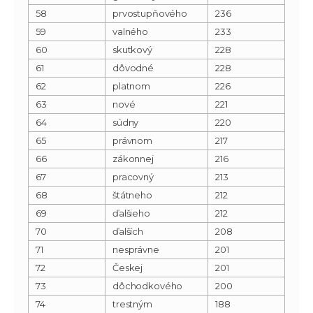
58
prvostupňového
236
59
valného
233
60
skutkový
228
61
dôvodné
228
62
platnom
226
63
nové
221
64
súdny
220
65
právnom
217
66
zákonnej
216
67
pracovný
213
68
štátneho
212
69
ďalšieho
212
70
ďalších
208
71
nesprávne
201
72
Českej
201
73
dôchodkového
200
74
trestným
188