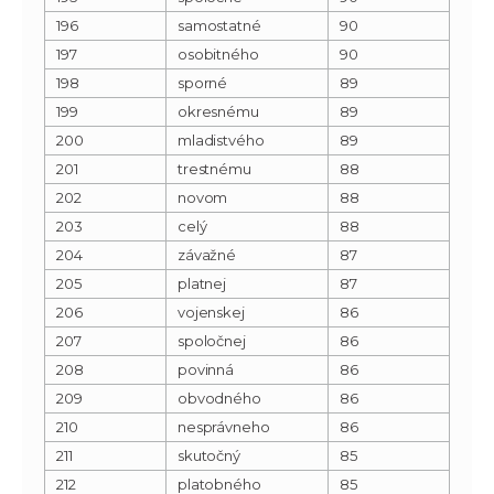
196
samostatné
90
197
osobitného
90
198
sporné
89
199
okresnému
89
200
mladistvého
89
201
trestnému
88
202
novom
88
203
celý
88
204
závažné
87
205
platnej
87
206
vojenskej
86
207
spoločnej
86
208
povinná
86
209
obvodného
86
210
nesprávneho
86
211
skutočný
85
212
platobného
85