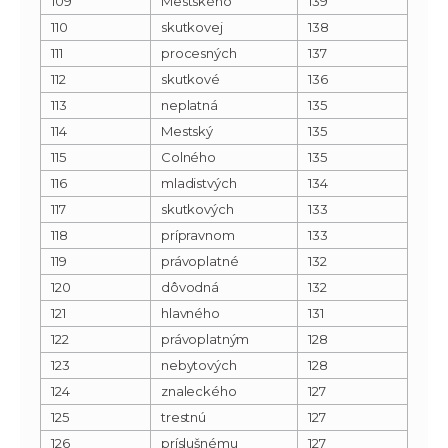
109
Mestského
139
110
skutkovej
138
111
procesných
137
112
skutkové
136
113
neplatná
135
114
Mestský
135
115
Colného
135
116
mladistvých
134
117
skutkových
133
118
prípravnom
133
119
právoplatné
132
120
dôvodná
132
121
hlavného
131
122
právoplatným
128
123
nebytových
128
124
znaleckého
127
125
trestnú
127
126
príslušnému
127