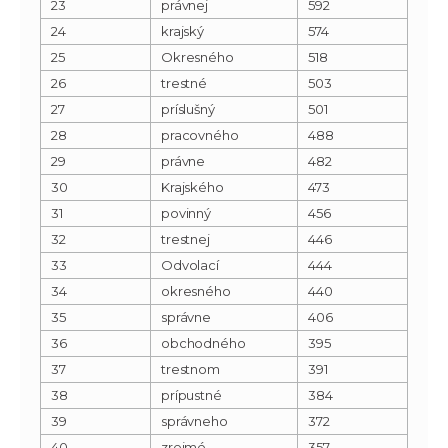
23
právnej
592
24
krajský
574
25
Okresného
518
26
trestné
503
27
príslušný
501
28
pracovného
488
29
právne
482
30
Krajského
473
31
povinný
456
32
trestnej
446
33
Odvolací
444
34
okresného
440
35
správne
406
36
obchodného
395
37
trestnom
391
38
prípustné
384
39
správneho
372
40
zrejmé
357