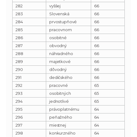
282
vyššej
66
283
Slovenská
66
284
prvostupňové
66
285
pracovnom
66
286
osobitné
66
287
obvodný
66
288
náhradného
66
289
majetkové
66
290
dôvodný
66
291
dedičského
66
292
pracovné
65
293
osobitných
65
294
jednotlivé
65
295
právoplatnému
64
296
peňažného
64
297
miestnej
64
298
konkurzného
64