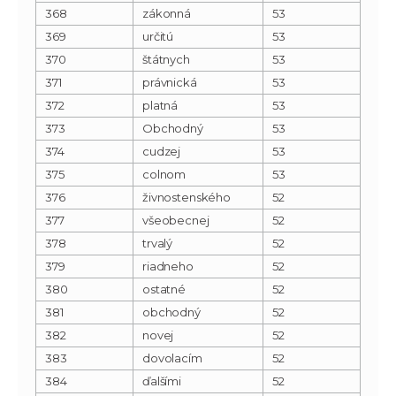
368
zákonná
53
369
určitú
53
370
štátnych
53
371
právnická
53
372
platná
53
373
Obchodný
53
374
cudzej
53
375
colnom
53
376
živnostenského
52
377
všeobecnej
52
378
trvalý
52
379
riadneho
52
380
ostatné
52
381
obchodný
52
382
novej
52
383
dovolacím
52
384
ďalšími
52