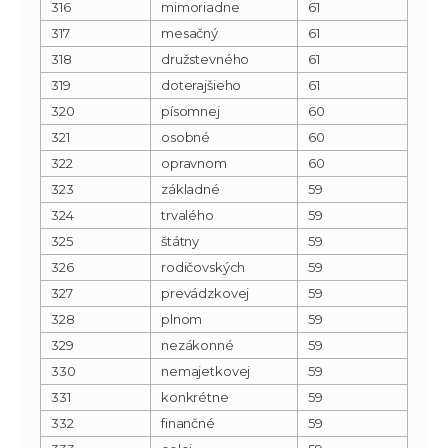
316
mimoriadne
61
317
mesačný
61
318
družstevného
61
319
doterajšieho
61
320
písomnej
60
321
osobné
60
322
opravnom
60
323
základné
59
324
trvalého
59
325
štátny
59
326
rodičovských
59
327
prevádzkovej
59
328
plnom
59
329
nezákonné
59
330
nemajetkovej
59
331
konkrétne
59
332
finančné
59