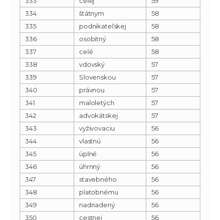
333
celej
59
334
štátnym
58
335
podnikateľskej
58
336
osobitný
58
337
celé
58
338
vdovský
57
339
Slovenskou
57
340
právnou
57
341
maloletých
57
342
advokátskej
57
343
vyživovaciu
56
344
vlastnú
56
345
úplné
56
346
úhrnný
56
347
stavebného
56
348
platobnému
56
349
nadriadený
56
350
cestnej
56