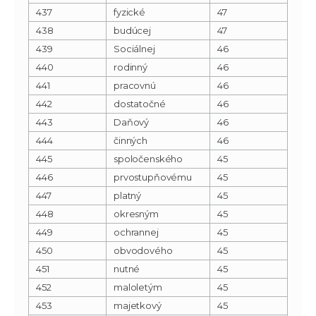
437
fyzické
47
438
budúcej
47
439
Sociálnej
46
440
rodinný
46
441
pracovnú
46
442
dostatočné
46
443
Daňový
46
444
činných
46
445
spoločenského
45
446
prvostupňovému
45
447
platný
45
448
okresným
45
449
ochrannej
45
450
obvodového
45
451
nutné
45
452
maloletým
45
453
majetkový
45