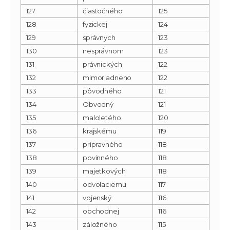
127
čiastočného
125
128
fyzickej
124
129
správnych
123
130
nesprávnom
123
131
právnických
122
132
mimoriadneho
122
133
pôvodného
121
134
Obvodný
121
135
maloletého
120
136
krajskému
119
137
prípravného
118
138
povinného
118
139
majetkových
118
140
odvolaciemu
117
141
vojenský
116
142
obchodnej
116
143
záložného
115