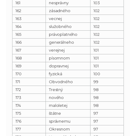
161
nesprávny
103
162
zásadného
102
163
vecnej
102
164
služobného
102
165
právoplatného
102
166
generálneho
102
167
verejnej
101
168
písomnom
101
169
dopravnej
101
170
fyzická
100
171
Obvodného
99
172
Trestný
98
173
nového
98
174
maloletej
98
175
štátne
97
176
správnemu
97
177
Okresnom
97