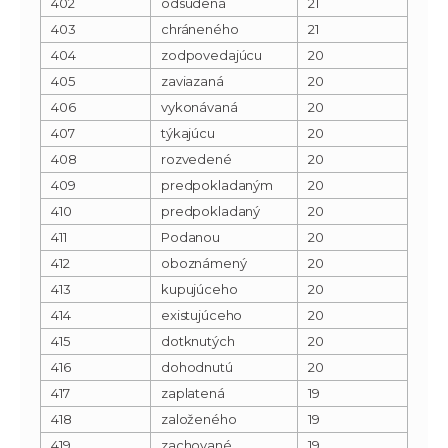
402
odsúdená
21
403
chráneného
21
404
zodpovedajúcu
20
405
zaviazaná
20
406
vykonávaná
20
407
týkajúcu
20
408
rozvedené
20
409
predpokladaným
20
410
predpokladaný
20
411
Podanou
20
412
oboznámený
20
413
kupujúceho
20
414
existujúceho
20
415
dotknutých
20
416
dohodnutú
20
417
zaplatená
19
418
založeného
19
419
zachované
19