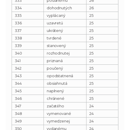
333
podanému
26
334
dohodnutých
26
335
vyplácaný
25
336
uzavretú
25
337
ukrátený
25
338
tvrdené
25
339
stanovený
25
340
rozhodnutej
25
341
priznaná
25
342
poučený
25
343
opodstatnená
25
344
obsiahnutá
25
345
naplnený
25
346
chránené
25
347
začatého
24
348
vymenované
24
349
vymedzenej
24
350
vydanému
24