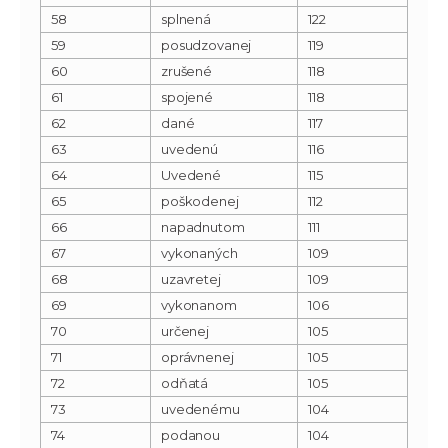
58
splnená
122
59
posudzovanej
119
60
zrušené
118
61
spojené
118
62
dané
117
63
uvedenú
116
64
Uvedené
115
65
poškodenej
112
66
napadnutom
111
67
vykonaných
109
68
uzavretej
109
69
vykonanom
106
70
určenej
105
71
oprávnenej
105
72
odňatá
105
73
uvedenému
104
74
podanou
104