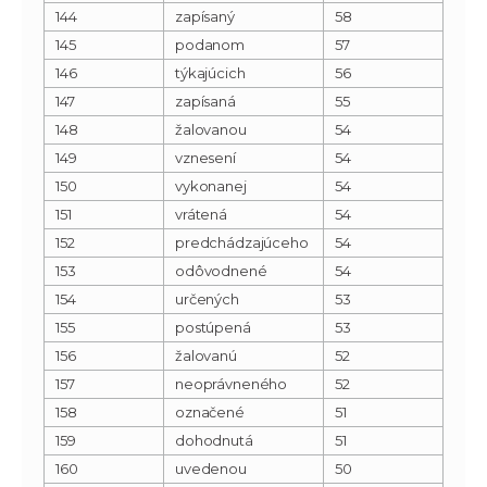
144
zapísaný
58
145
podanom
57
146
týkajúcich
56
147
zapísaná
55
148
žalovanou
54
149
vznesení
54
150
vykonanej
54
151
vrátená
54
152
predchádzajúceho
54
153
odôvodnené
54
154
určených
53
155
postúpená
53
156
žalovanú
52
157
neoprávneného
52
158
označené
51
159
dohodnutá
51
160
uvedenou
50