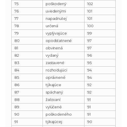
75
poškodený
102
76
uvedenými
101
77
napadnutej
101
78
určená
100
79
vyplývajúce
99
80
opodstatnené
97
81
obvinená
97
82
vydaný
96
83
zastavené
95
84
rozhodujúci
94
85
oprávnené
94
86
týkajúce
92
87
spáchaný
92
88
žalovaní
91
89
vylúčené
91
90
poškodeného
91
91
týkajúcej
90