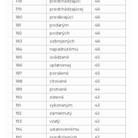
178
predchádzajúci
46
179
predchádzajúcej
46
180
predávajúci
46
181
podaným
46
182
podaných
46
183
ozbrojených
46
184
napadnutému
46
185
uvádzané
45
186
uplatnenej
45
187
porušené
45
188
citované
45
189
priznané
44
190
zistená
43
191
vykonaným
43
192
zamietnutý
42
193
vzatý
42
194
ustanovenému
42
195
predložených
42