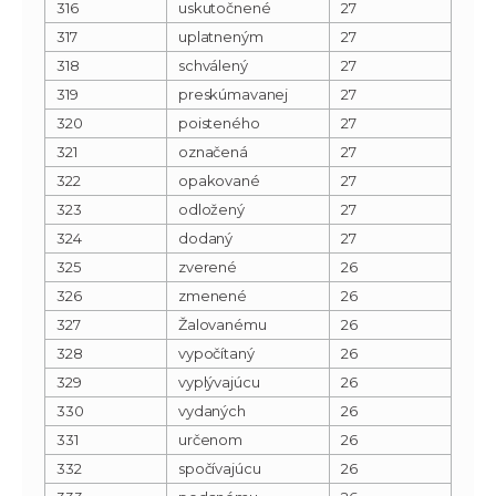
316
uskutočnené
27
317
uplatneným
27
318
schválený
27
319
preskúmavanej
27
320
poisteného
27
321
označená
27
322
opakované
27
323
odložený
27
324
dodaný
27
325
zverené
26
326
zmenené
26
327
Žalovanému
26
328
vypočítaný
26
329
vyplývajúcu
26
330
vydaných
26
331
určenom
26
332
spočívajúcu
26