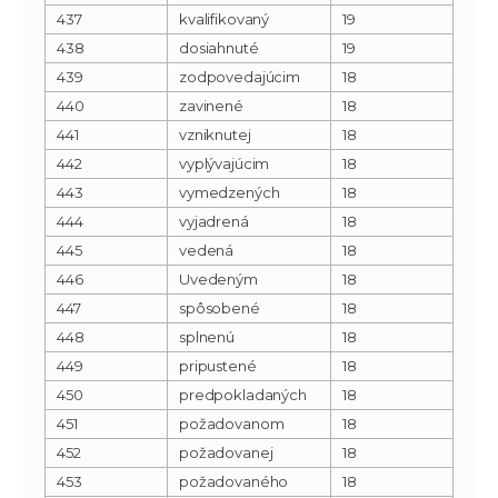
437
kvalifikovaný
19
438
dosiahnuté
19
439
zodpovedajúcim
18
440
zavinené
18
441
vzniknutej
18
442
vyplývajúcim
18
443
vymedzených
18
444
vyjadrená
18
445
vedená
18
446
Uvedeným
18
447
spôsobené
18
448
splnenú
18
449
pripustené
18
450
predpokladaných
18
451
požadovanom
18
452
požadovanej
18
453
požadovaného
18