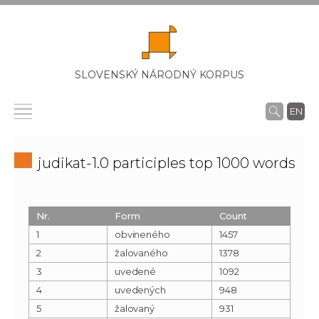
SLOVENSKÝ NÁRODNÝ KORPUS
EN
judikat-1.0 participles top 1000 words
Nr.
Form
Count
1
obvineného
1457
2
žalovaného
1378
3
uvedené
1092
4
uvedených
948
5
žalovaný
931