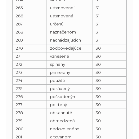
265
ustanovenej
31
266
ustanovená
31
267
určenú
31
268
naznačenom
31
269
nachádzajúcich
31
270
zodpovedajúce
30
271
vznesené
30
272
splnený
30
273
primeraný
30
274
použité
30
275
posúdený
30
276
poškodeným
30
277
poistený
30
278
obsiahnuté
30
279
obmedzená
30
280
nedovoleného
30
281
citovanom
30