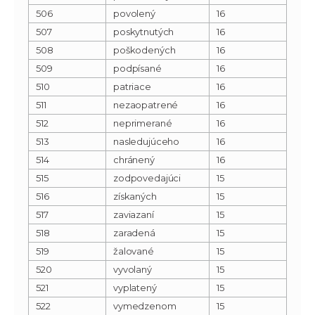
506
povolený
16
507
poskytnutých
16
508
poškodených
16
509
podpísané
16
510
patriace
16
511
nezaopatrené
16
512
neprimerané
16
513
nasledujúceho
16
514
chránený
16
515
zodpovedajúci
15
516
získaných
15
517
zaviazaní
15
518
zaradená
15
519
žalované
15
520
vyvolaný
15
521
vyplatený
15
522
vymedzenom
15