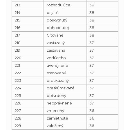
213
rozhodujúca
38
214
prijaté
38
215
poskytnutý
38
216
dohodnutej
38
217
Citované
38
218
zaviazaný
37
219
zastavaná
37
220
vedúceho
37
221
uverejnené
37
222
stanovenú
37
223
preukázaný
37
224
preskúmavané
37
225
potvrdený
37
226
neoprávnené
37
227
zmenený
36
228
zamietnuté
36
229
založený
36