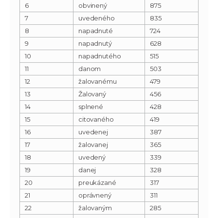
6
obvinený
875
7
uvedeného
835
8
napadnuté
724
9
napadnutý
628
10
napadnutého
515
11
danom
503
12
žalovanému
479
13
Žalovaný
456
14
splnené
428
15
citovaného
419
16
uvedenej
387
17
žalovanej
365
18
uvedený
339
19
danej
328
20
preukázané
317
21
oprávnený
311
22
žalovaným
285