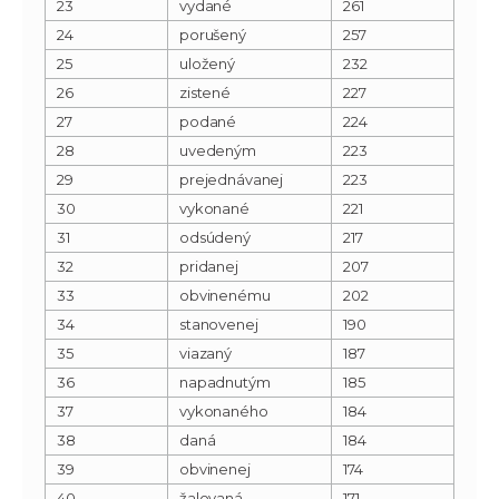
23
vydané
261
24
porušený
257
25
uložený
232
26
zistené
227
27
podané
224
28
uvedeným
223
29
prejednávanej
223
30
vykonané
221
31
odsúdený
217
32
pridanej
207
33
obvinenému
202
34
stanovenej
190
35
viazaný
187
36
napadnutým
185
37
vykonaného
184
38
daná
184
39
obvinenej
174
40
žalovaná
171