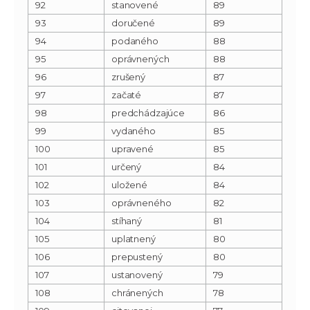
92
stanovené
89
93
doručené
89
94
podaného
88
95
oprávnených
88
96
zrušený
87
97
začaté
87
98
predchádzajúce
86
99
vydaného
85
100
upravené
85
101
určený
84
102
uložené
84
103
oprávneného
82
104
stíhaný
81
105
uplatnený
80
106
prepustený
80
107
ustanovený
79
108
chránených
78