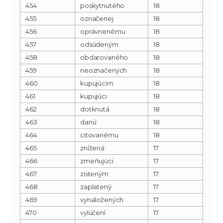
454
poskytnutého
18
455
označenej
18
456
oprávnenému
18
457
odsúdeným
18
458
obdarovaného
18
459
neoznačených
18
460
kupujúcim
18
461
kupujúci
18
462
dotknutá
18
463
danú
18
464
citovanému
18
465
znížená
17
466
zmeňujúci
17
467
zisteným
17
468
zaplatený
17
469
vynaložených
17
470
vylúčení
17