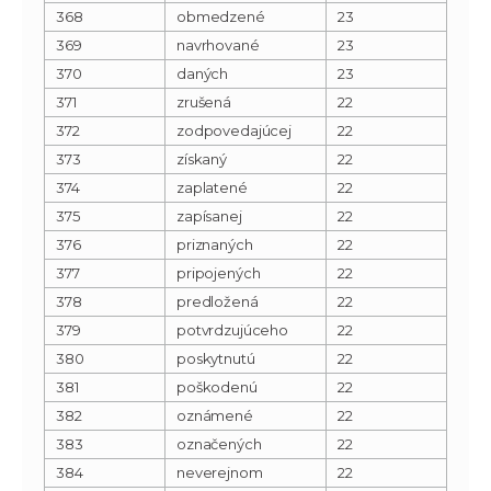
368
obmedzené
23
369
navrhované
23
370
daných
23
371
zrušená
22
372
zodpovedajúcej
22
373
získaný
22
374
zaplatené
22
375
zapísanej
22
376
priznaných
22
377
pripojených
22
378
predložená
22
379
potvrdzujúceho
22
380
poskytnutú
22
381
poškodenú
22
382
oznámené
22
383
označených
22
384
neverejnom
22