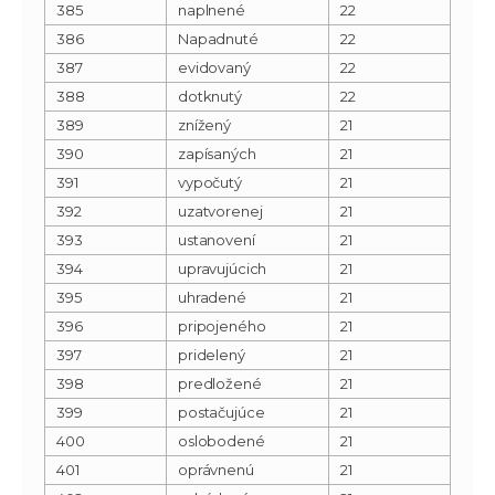
385
naplnené
22
386
Napadnuté
22
387
evidovaný
22
388
dotknutý
22
389
znížený
21
390
zapísaných
21
391
vypočutý
21
392
uzatvorenej
21
393
ustanovení
21
394
upravujúcich
21
395
uhradené
21
396
pripojeného
21
397
pridelený
21
398
predložené
21
399
postačujúce
21
400
oslobodené
21
401
oprávnenú
21