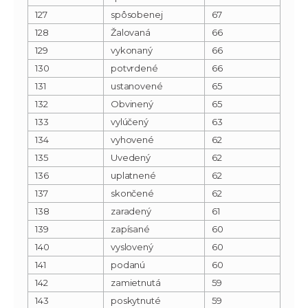
127
spôsobenej
67
128
Žalovaná
66
129
vykonaný
66
130
potvrdené
66
131
ustanovené
65
132
Obvinený
65
133
vylúčený
63
134
vyhovené
62
135
Uvedený
62
136
uplatnené
62
137
skončené
62
138
zaradený
61
139
zapísané
60
140
vyslovený
60
141
podanú
60
142
zamietnutá
59
143
poskytnuté
59