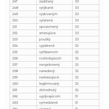
247
zadržaný
33
248
vytýkané
33
249
vysloveným
33
250
vylúčená
33
251
upozornený
33
252
smerujúce
33
253
použitý
33
254
vyplatená
32
255
vyhlásenom
32
256
rozhodujúcich
32
257
neoprávnený
32
258
nariadený
32
259
nadväzujúce
32
260
legitimovaný
32
261
dohodnutý
32
262
vyplývajúcom
31
263
vymedzené
31
264
viazaná
31