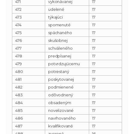
471
vykonávanej
17
472
udelené
17
473
týkajúci
17
474
spomenuté
17
475
spáchaného
17
476
skušobnej
17
477
schváleného
17
478
predpísanej
17
479
potvrdzujúcemu
17
480
potrestaný
17
481
poskytovanej
17
482
podmienené
17
483
odôvodnený
17
484
obsadeným
17
485
novelizované
17
486
navrhovaného
17
487
kvalifikované
17
488
zverená
16