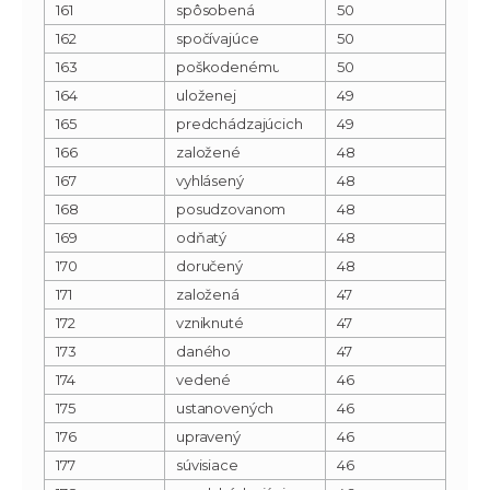
161
spôsobená
50
162
spočívajúce
50
163
poškodenému
50
164
uloženej
49
165
predchádzajúcich
49
166
založené
48
167
vyhlásený
48
168
posudzovanom
48
169
odňatý
48
170
doručený
48
171
založená
47
172
vzniknuté
47
173
daného
47
174
vedené
46
175
ustanovených
46
176
upravený
46
177
súvisiace
46