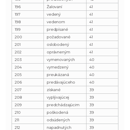
196
Žalovaní
41
197
vedený
41
198
vedenom
41
199
predpísané
41
200
požadované
41
201
oslobodený
41
202
oprávneným
41
203
vymenovaných
40
204
vymedzený
40
205
preukázaná
40
206
predávajúceho
40
207
získané
39
208
vyplývajúcej
39
209
predchádzajúcim
39
210
poškodená
39
211
odsúdených
39
212
napadnutých
39