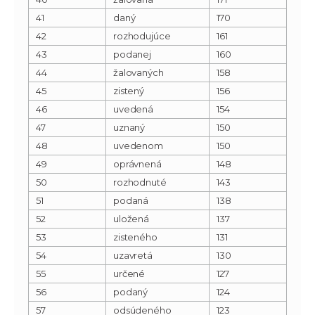
41
daný
170
42
rozhodujúce
161
43
podanej
160
44
žalovaných
158
45
zistený
156
46
uvedená
154
47
uznaný
150
48
uvedenom
150
49
oprávnená
148
50
rozhodnuté
143
51
podaná
138
52
uložená
137
53
zisteného
131
54
uzavretá
130
55
určené
127
56
podaný
124
57
odsúdeného
123