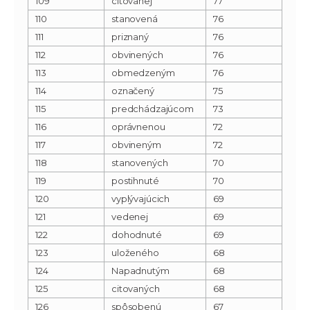
109
citovanej
77
110
stanovená
76
111
priznaný
76
112
obvinených
76
113
obmedzeným
76
114
označený
75
115
predchádzajúcom
73
116
oprávnenou
72
117
obvineným
72
118
stanovených
70
119
postihnuté
70
120
vyplývajúcich
69
121
vedenej
69
122
dohodnuté
69
123
uloženého
68
124
Napadnutým
68
125
citovaných
68
126
spôsobenú
67