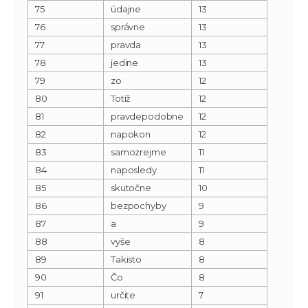
75
údajne
13
76
správne
13
77
pravda
13
78
jedine
13
79
zo
12
80
Totiž
12
81
pravdepodobne
12
82
napokon
12
83
samozrejme
11
84
naposledy
11
85
skutočne
10
86
bezpochyby
9
87
a
9
88
vyše
8
89
Takisto
8
90
Čo
8
91
určite
7