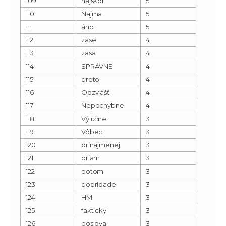
109
najskôr
5
110
Najmä
5
111
áno
5
112
zase
4
113
zasa
4
114
SPRÁVNE
4
115
preto
4
116
Obzvlášť
4
117
Nepochybne
4
118
Výlučne
3
119
Vôbec
3
120
prinajmenej
3
121
priam
3
122
potom
3
123
poprípade
3
124
HM
3
125
fakticky
3
126
doslova
3