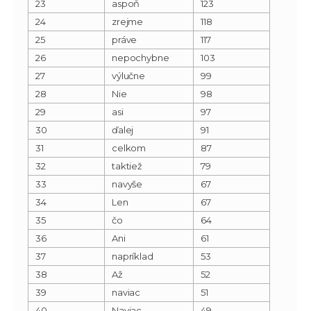
23
aspoň
123
24
zrejme
118
25
práve
117
26
nepochybne
103
27
výlučne
99
28
Nie
98
29
asi
97
30
ďalej
91
31
celkom
87
32
taktiež
79
33
navyše
67
34
Len
67
35
čo
64
36
Ani
61
37
napríklad
53
38
Až
52
39
naviac
51
40
Naviac
49