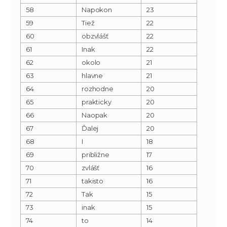
58
Napokon
23
59
Tiež
22
60
obzvlášť
22
61
Inak
22
62
okolo
21
63
hlavne
21
64
rozhodne
20
65
prakticky
20
66
Naopak
20
67
Ďalej
20
68
I
18
69
približne
17
70
zvlášť
16
71
takisto
16
72
Tak
15
73
inak
15
74
to
14