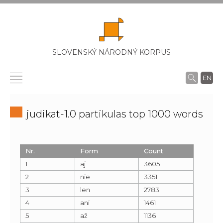
SLOVENSKÝ NÁRODNÝ KORPUS
EN
judikat-1.0 partikulas top 1000 words
Nr.
Form
Count
1
aj
3605
2
nie
3351
3
len
2783
4
ani
1461
5
až
1136