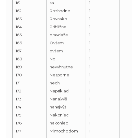
161
sa
1
162
Rozhodne
1
163
Rovnako
1
164
Približne
1
165
pravdaže
1
166
Ovšem
1
167
ovšem
1
168
No
1
169
nevyhnutne
1
170
Nesporne
1
171
nech
1
172
Napríklad
1
173
Nanajvýš
1
174
nanajvýš
1
175
Nakoniec
1
176
nakoniec
1
177
Mimochodom
1