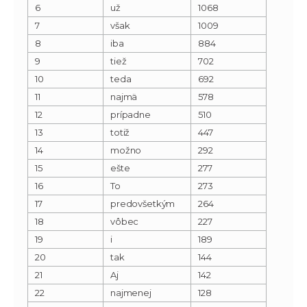
6
už
1068
7
však
1009
8
iba
884
9
tiež
702
10
teda
692
11
najmä
578
12
prípadne
510
13
totiž
447
14
možno
292
15
ešte
277
16
To
273
17
predovšetkým
264
18
vôbec
227
19
i
189
20
tak
144
21
Aj
142
22
najmenej
128