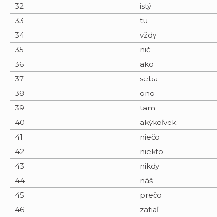
32
istý
33
tu
34
vždy
35
nič
36
ako
37
seba
38
ono
39
tam
40
akýkoľvek
41
niečo
42
niekto
43
nikdy
44
náš
45
prečo
46
zatiaľ