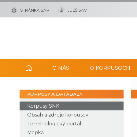
STRÁNKA SAV
JÚĽŠ SAV
O NÁS
O KORPUSOCH
KORPUSY A DATABÁZY
Korpusy SNK
Obsah a zdroje korpusov
Terminologický portál
Mapka