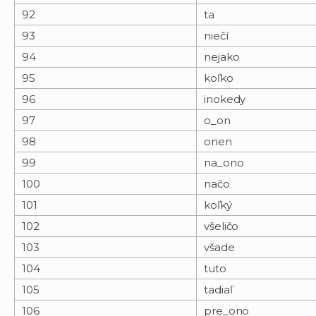
92
ta
93
niečí
94
nejako
95
koľko
96
inokedy
97
o_on
98
onen
99
na_ono
100
načo
101
koľký
102
všeličo
103
všade
104
tuto
105
tadiaľ
106
pre_ono