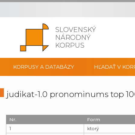
SLOVENSKÝ
NÁRODNÝ
KORPUS
KORPUSY A DATABÁZY
HĽADAŤ V KOR
judikat-1.0 pronominums top 
Nr.
Form
1
ktorý