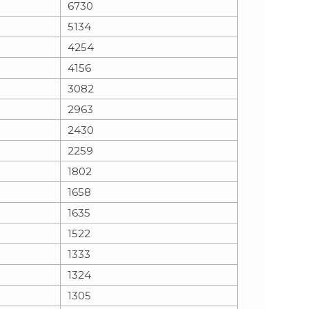
6730
5134
n
e
4254
i
x
4156
3082
e
t
2963
2430
2259
1802
1658
1635
1522
1333
1324
1305