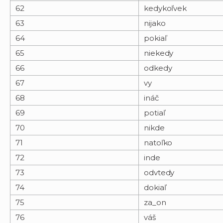
62
kedykoľvek
63
nijako
64
pokiaľ
65
niekedy
66
odkedy
67
vy
68
ináč
69
potiaľ
70
nikde
71
natoľko
72
inde
73
odvtedy
74
dokiaľ
75
za_on
76
váš