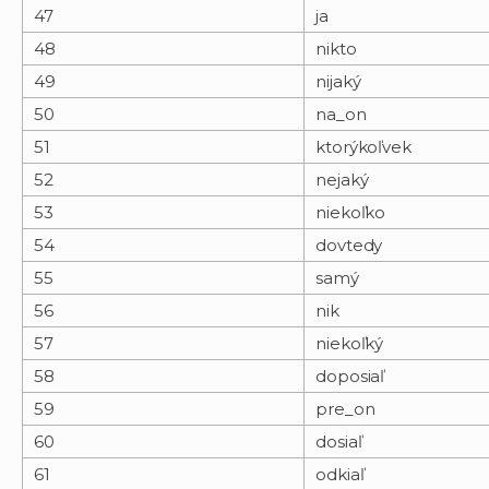
47
ja
48
nikto
49
nijaký
50
na_on
51
ktorýkoľvek
52
nejaký
53
niekoľko
54
dovtedy
55
samý
56
nik
57
niekoľký
58
doposiaľ
59
pre_on
60
dosiaľ
61
odkiaľ