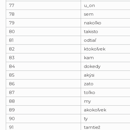
77
u_on
78
sem
79
nakoľko
80
takisto
81
odtiaľ
82
ktokoľvek
83
kam
84
dokedy
85
akýsi
86
zato
87
toľko
88
my
89
akokoľvek
90
ty
91
tamtiež