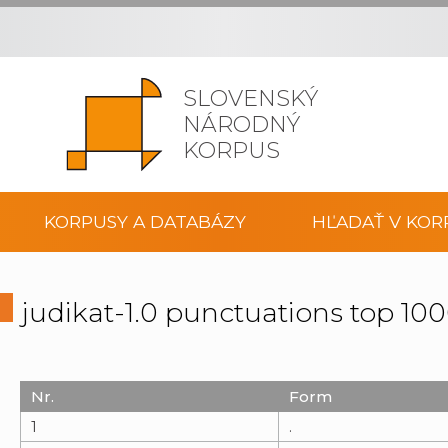
SLOVENSKÝ
NÁRODNÝ
KORPUS
KORPUSY A DATABÁZY
HĽADAŤ V KOR
judikat-1.0 punctuations top 1
Nr.
Form
1
.