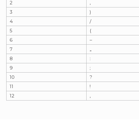
2
,
3
)
4
/
5
(
6
–
7
„
8
:
9
;
10
?
11
!
12
‚