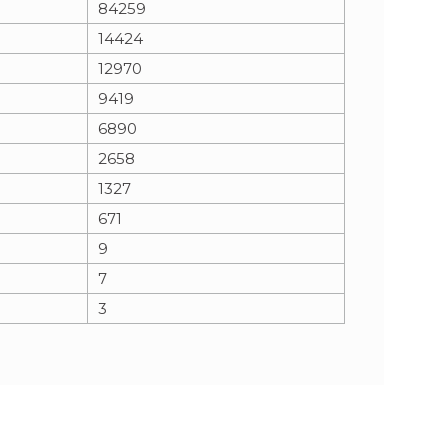
84259
14424
n
e
12970
i
x
9419
6890
e
t
2658
1327
671
9
7
3