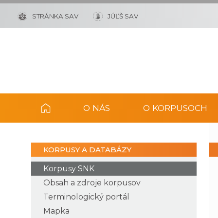
STRÁNKA SAV
JÚĽŠ SAV
O NÁS
O KORPUSOCH
KORPUSY A DATABÁZY
Korpusy SNK
Obsah a zdroje korpusov
Terminologický portál
Mapka