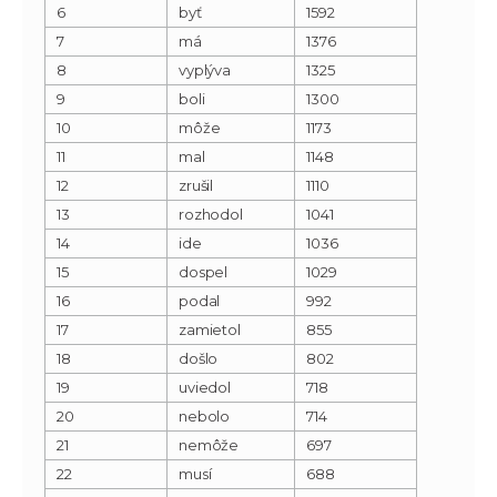
6
byť
1592
7
má
1376
8
vyplýva
1325
9
boli
1300
10
môže
1173
11
mal
1148
12
zrušil
1110
13
rozhodol
1041
14
ide
1036
15
dospel
1029
16
podal
992
17
zamietol
855
18
došlo
802
19
uviedol
718
20
nebolo
714
21
nemôže
697
22
musí
688