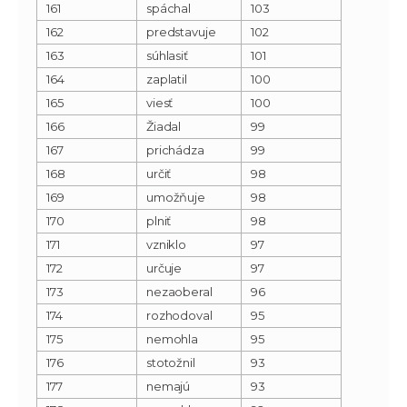
161
spáchal
103
162
predstavuje
102
163
súhlasiť
101
164
zaplatil
100
165
viesť
100
166
Žiadal
99
167
prichádza
99
168
určiť
98
169
umožňuje
98
170
plniť
98
171
vzniklo
97
172
určuje
97
173
nezaoberal
96
174
rozhodoval
95
175
nemohla
95
176
stotožnil
93
177
nemajú
93