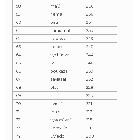
58
majú
266
59
nemal
256
60
patrí
254
61
zamietnuť
253
62
nedošlo
249
63
nejde
247
64
vychádzal
244
65
Je
240
66
poukázal
239
67
zaviazal
232
68
platí
228
69
zistiť
223
70
uviesť
221
71
malo
217
72
vykonávať
215
73
upravuje
211
74
Uviedol
208