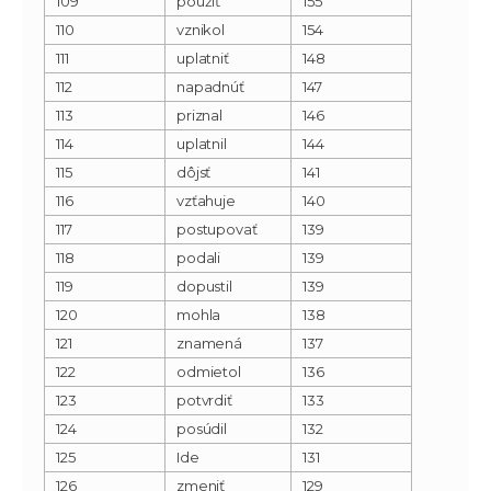
109
použiť
155
110
vznikol
154
111
uplatniť
148
112
napadnúť
147
113
priznal
146
114
uplatnil
144
115
dôjsť
141
116
vzťahuje
140
117
postupovať
139
118
podali
139
119
dopustil
139
120
mohla
138
121
znamená
137
122
odmietol
136
123
potvrdiť
133
124
posúdil
132
125
Ide
131
126
zmeniť
129