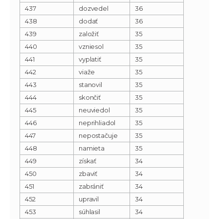
437
dozvedel
36
438
dodať
36
439
založiť
35
440
vzniesol
35
441
vyplatiť
35
442
viaže
35
443
stanovil
35
444
skončiť
35
445
neuviedol
35
446
neprihliadol
35
447
nepostačuje
35
448
namieta
35
449
získať
34
450
zbaviť
34
451
zabrániť
34
452
upravil
34
453
súhlasil
34