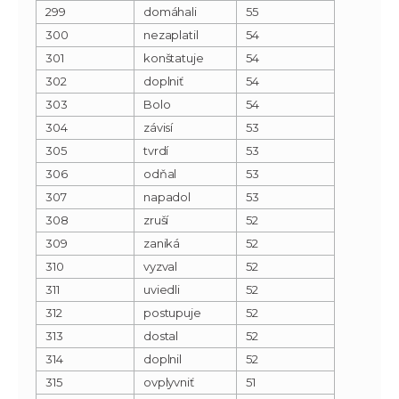
299
domáhali
55
300
nezaplatil
54
301
konštatuje
54
302
doplniť
54
303
Bolo
54
304
závisí
53
305
tvrdí
53
306
odňal
53
307
napadol
53
308
zruší
52
309
zaniká
52
310
vyzval
52
311
uviedli
52
312
postupuje
52
313
dostal
52
314
doplnil
52
315
ovplyvniť
51