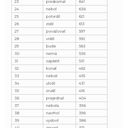
23
preskúmal
641
24
nebol
636
25
potvrdil
621
26
zistil
613
27
považovať
597
28
vrátil
592
29
bude
563
30
nemá
536
31
zaplatiť
531
32
konať
462
33
neboli
455
34
uložil
431
35
zrušiť
416
36
prejednal
404
37
nebola
396
38
navrhol
396
39
vyslovil
386
40
zmenil
371