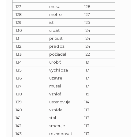
127
musia
128
128
mohlo
127
129
ísť
125
130
uložiť
124
131
pripustil
124
132
predložil
124
133
požiadal
122
134
urobiť
119
135
vychádza
117
136
uzavrel
117
137
musel
117
138
vzniká
115
139
ustanovuje
114
140
vznikla
113
141
stal
113
142
smeruje
113
143
rozhodovať
113