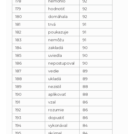
178
nemohlo
92
179
hodnotiť
92
180
domáhala
92
181
trvá
91
182
poukazuje
91
183
nemôžu
91
184
zakladá
90
185
uviedla
90
186
nepostupoval
90
187
vedie
89
188
ukladá
89
189
nezistil
88
190
aplikovať
88
191
vzal
86
192
rozumie
86
193
dopustiť
86
194
vykonával
84
195
skúmal
84