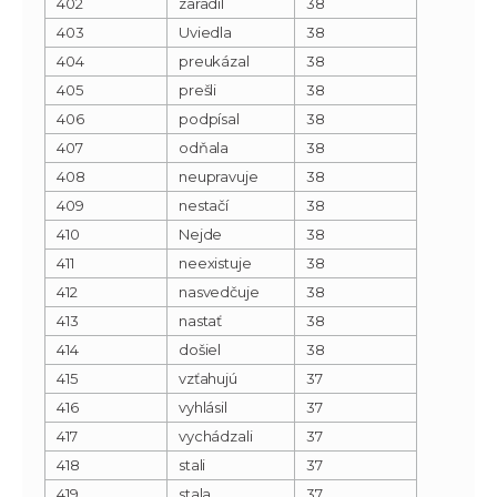
402
zaradil
38
403
Uviedla
38
404
preukázal
38
405
prešli
38
406
podpísal
38
407
odňala
38
408
neupravuje
38
409
nestačí
38
410
Nejde
38
411
neexistuje
38
412
nasvedčuje
38
413
nastať
38
414
došiel
38
415
vzťahujú
37
416
vyhlásil
37
417
vychádzali
37
418
stali
37
419
stala
37