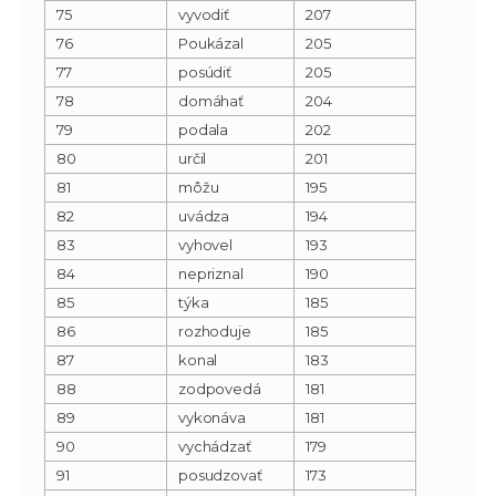
75
vyvodiť
207
76
Poukázal
205
77
posúdiť
205
78
domáhať
204
79
podala
202
80
určil
201
81
môžu
195
82
uvádza
194
83
vyhovel
193
84
nepriznal
190
85
týka
185
86
rozhoduje
185
87
konal
183
88
zodpovedá
181
89
vykonáva
181
90
vychádzať
179
91
posudzovať
173