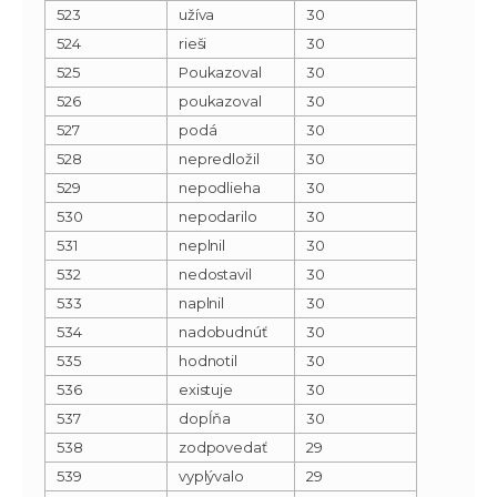
523
užíva
30
524
rieši
30
525
Poukazoval
30
526
poukazoval
30
527
podá
30
528
nepredložil
30
529
nepodlieha
30
530
nepodarilo
30
531
neplnil
30
532
nedostavil
30
533
naplnil
30
534
nadobudnúť
30
535
hodnotil
30
536
existuje
30
537
dopĺňa
30
538
zodpovedať
29
539
vyplývalo
29