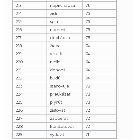
213
neprichádza
76
214
zistí
75
215
splnil
75
216
nemení
75
217
dochádza
75
218
žiada
74
219
vznikli
74
220
nešlo
74
221
dohodli
74
222
budú
74
223
stanovuje
73
224
preukázať
73
225
plynúť
73
226
zisťovať
72
227
zaoberať
72
228
konštatovať
72
229
vysloviť
71