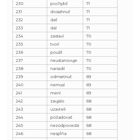
230
pochybil
71
231
dosiahnuť
71
232
dať
71
233
dal
71
234
zastaví
70
235
tvorí
70
236
použil
70
237
neustanovuje
70
238
nariadil
70
239
odmietnuť
69
240
nemusí
69
241
mení
69
242
zaujalo
68
243
uzavreli
68
244
požadovať
68
245
nezodpovedá
68
246
nespĺňa
68