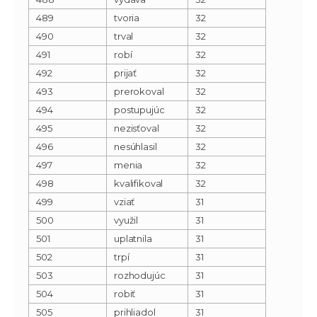
489
tvoria
32
490
trval
32
491
robí
32
492
prijať
32
493
prerokoval
32
494
postupujúc
32
495
nezisťoval
32
496
nesúhlasil
32
497
menia
32
498
kvalifikoval
32
499
vziať
31
500
využil
31
501
uplatnila
31
502
trpí
31
503
rozhodujúc
31
504
robiť
31
505
prihliadol
31