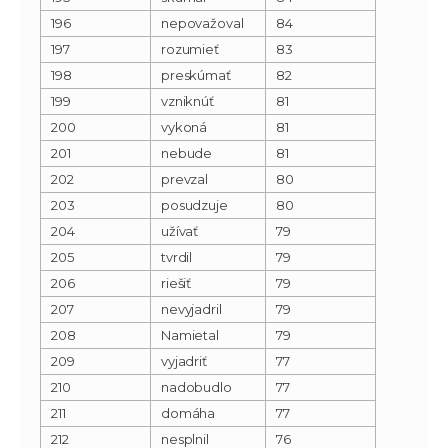
196
nepovažoval
84
197
rozumieť
83
198
preskúmať
82
199
vzniknúť
81
200
vykoná
81
201
nebude
81
202
prevzal
80
203
posudzuje
80
204
užívať
79
205
tvrdil
79
206
riešiť
79
207
nevyjadril
79
208
Namietal
79
209
vyjadriť
77
210
nadobudlo
77
211
domáha
77
212
nesplnil
76