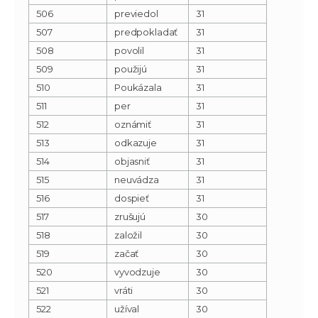
506
previedol
31
507
predpokladať
31
508
povolil
31
509
použijú
31
510
Poukázala
31
511
per
31
512
oznámiť
31
513
odkazuje
31
514
objasniť
31
515
neuvádza
31
516
dospieť
31
517
zrušujú
30
518
založil
30
519
začať
30
520
vyvodzuje
30
521
vráti
30
522
užíval
30