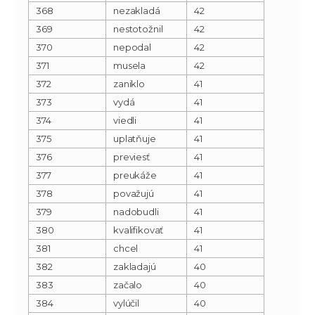
368
nezakladá
42
369
nestotožnil
42
370
nepodal
42
371
musela
42
372
zaniklo
41
373
vydá
41
374
viedli
41
375
uplatňuje
41
376
previesť
41
377
preukáže
41
378
považujú
41
379
nadobudli
41
380
kvalifikovať
41
381
chcel
41
382
zakladajú
40
383
začalo
40
384
vylúčil
40