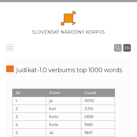
SLOVENSKÝ NÁRODNÝ KORPUS
EN
judikat-1.0 verbums top 1000 words
Nr.
Form
Count
1
je
11070
2
bol
3310
3
bolo
2659
4
bola
1982
5
sú
1847