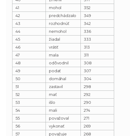
41
mohol
352
42
predchádzalo
349
43
rozhodnúť
342
44
nemohol
336
45
žiadal
333
46
vrátiť
313
47
mala
311
48
odôvodnil
308
49
podať
307
50
domáhal
304
51
zastavil
298
52
mať
292
53
išlo
290
54
mali
274
55
považoval
271
56
vykonať
269
57
považuje
268