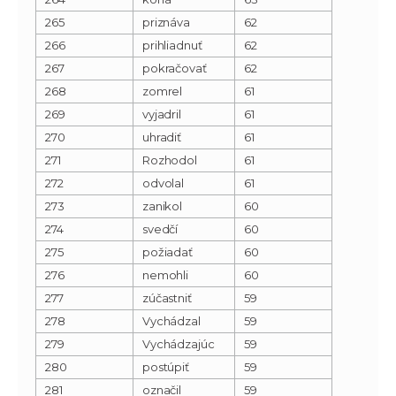
265
priznáva
62
266
prihliadnuť
62
267
pokračovať
62
268
zomrel
61
269
vyjadril
61
270
uhradiť
61
271
Rozhodol
61
272
odvolal
61
273
zanikol
60
274
svedčí
60
275
požiadať
60
276
nemohli
60
277
zúčastniť
59
278
Vychádzal
59
279
Vychádzajúc
59
280
postúpiť
59
281
označil
59