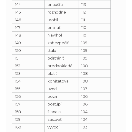
144
pripúšťa
113
145
rozhodne
112
146
urobil
111
147
priznať
110
148
Navrhol
110
149
zabezpečiť
109
150
stalo
109
151
odstrániť
109
152
predpokladá
108
153
platiť
108
154
konštatoval
108
155
uznal
107
156
pozri
106
157
postúpil
106
158
žiadala
104
159
zastaviť
104
160
vyvodil
103