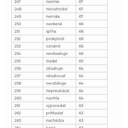
247
nesmie
67
248
nerozhodol
67
249
nemala
67
250
zaoberal
66
251
spĺňa
66
252
poskytnúť
66
253
oznámil
66
254
neobsahuje
66
255
žiadať
65
256
obsahuje
64
257
obsahovať
64
258
nevzťahuje
64
259
nepreukázal
64
260
navrhla
64
261
vypovedať
63
262
prihliadať
63
263
nachádza
63
264
koná
63