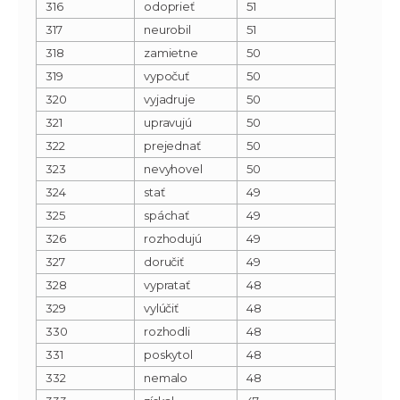
316
odoprieť
51
317
neurobil
51
318
zamietne
50
319
vypočuť
50
320
vyjadruje
50
321
upravujú
50
322
prejednať
50
323
nevyhovel
50
324
stať
49
325
spáchať
49
326
rozhodujú
49
327
doručiť
49
328
vypratať
48
329
vylúčiť
48
330
rozhodli
48
331
poskytol
48
332
nemalo
48