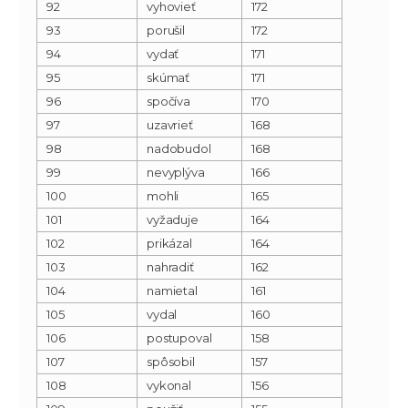
92
vyhovieť
172
93
porušil
172
94
vydať
171
95
skúmať
171
96
spočíva
170
97
uzavrieť
168
98
nadobudol
168
99
nevyplýva
166
100
mohli
165
101
vyžaduje
164
102
prikázal
164
103
nahradiť
162
104
namietal
161
105
vydal
160
106
postupoval
158
107
spôsobil
157
108
vykonal
156