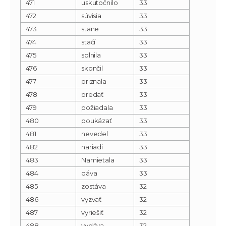
471
uskutočnilo
33
472
súvisia
33
473
stane
33
474
stačí
33
475
splnila
33
476
skončil
33
477
priznala
33
478
predať
33
479
požiadala
33
480
poukázať
33
481
nevedel
33
482
nariadi
33
483
Namietala
33
484
dáva
33
485
zostáva
32
486
vyzvať
32
487
vyriešiť
32
488
vydáva
32