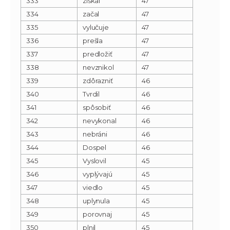
333
získal
47
334
začal
47
335
vylučuje
47
336
prešla
47
337
predložiť
47
338
nevznikol
47
339
zdôrazniť
46
340
Tvrdil
46
341
spôsobiť
46
342
nevykonal
46
343
nebráni
46
344
Dospel
46
345
Vyslovil
45
346
vyplývajú
45
347
viedlo
45
348
uplynula
45
349
porovnaj
45
350
plnil
45