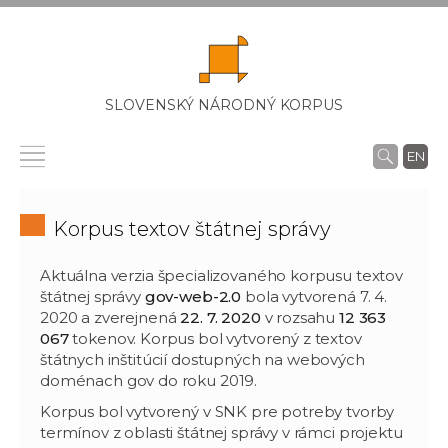
SLOVENSKÝ NÁRODNÝ KORPUS
EN
Korpus textov štátnej správy
Aktuálna verzia špecializovaného korpusu textov
štátnej správy
gov-web-2.0
bola vytvorená 7. 4.
2020 a zverejnená
22. 7. 2020
v rozsahu
12 363
067
tokenov. Korpus bol vytvorený z textov
štátnych inštitúcií dostupných na webových
doménach gov do roku 2019.
Korpus bol vytvorený v SNK pre potreby tvorby
termínov z oblasti štátnej správy v rámci projektu