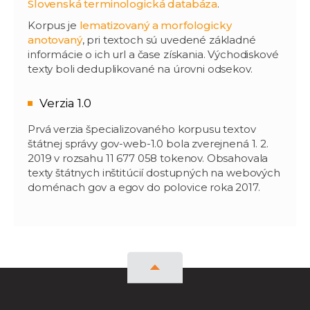
Slovenská terminologická databáza
.
Korpus je
lematizovaný a morfologicky
anotovaný
, pri textoch sú uvedené základné
informácie o ich url a čase získania. Východiskové
texty boli deduplikované na úrovni odsekov.
Verzia 1.0
Prvá verzia špecializovaného korpusu textov
štátnej správy gov-web-1.0 bola zverejnená 1. 2.
2019 v rozsahu 11 677 058 tokenov. Obsahovala
texty štátnych inštitúcií dostupných na webových
doménach gov a egov do polovice roka 2017.