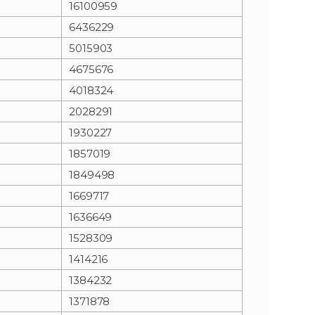
16100959
6436229
n
e
5015903
i
x
4675676
4018324
e
t
2028291
1930227
1857019
1849498
1669717
1636649
1528309
1414216
1384232
1371878