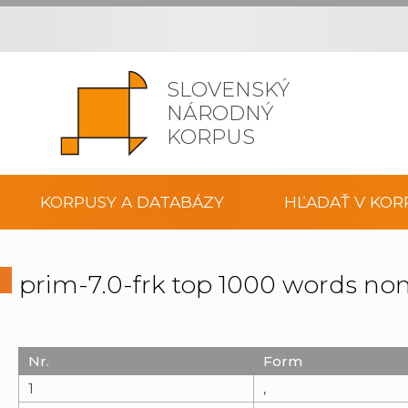
SLOVENSKÝ
NÁRODNÝ
KORPUS
KORPUSY A DATABÁZY
HĽADAŤ V KOR
prim-7.0-frk top 1000 words non
Nr.
Form
1
,