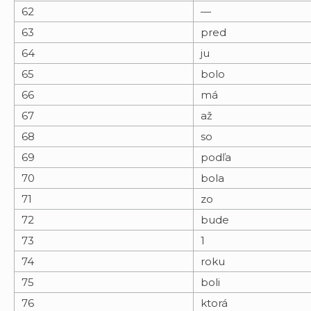
62
—
63
pred
64
ju
65
bolo
66
má
67
až
68
so
69
podľa
70
bola
71
zo
72
bude
73
1
74
roku
75
boli
76
ktorá