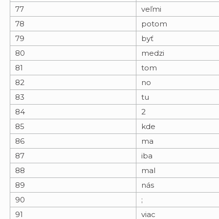
77
veľmi
78
potom
79
byť
80
medzi
81
tom
82
no
83
tu
84
2
85
kde
86
ma
87
iba
88
mal
89
nás
90
;
91
viac