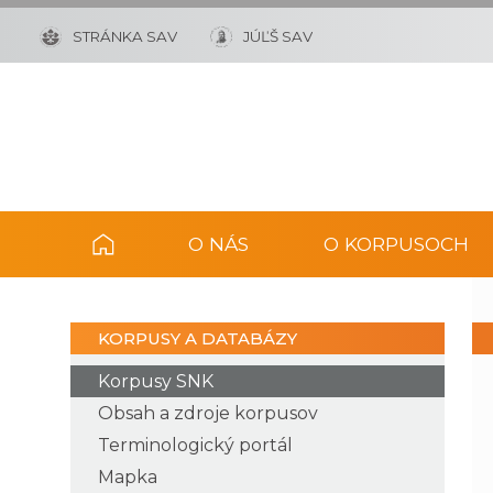
STRÁNKA SAV
JÚĽŠ SAV
O NÁS
O KORPUSOCH
KORPUSY A DATABÁZY
Korpusy SNK
Obsah a zdroje korpusov
Terminologický portál
Mapka