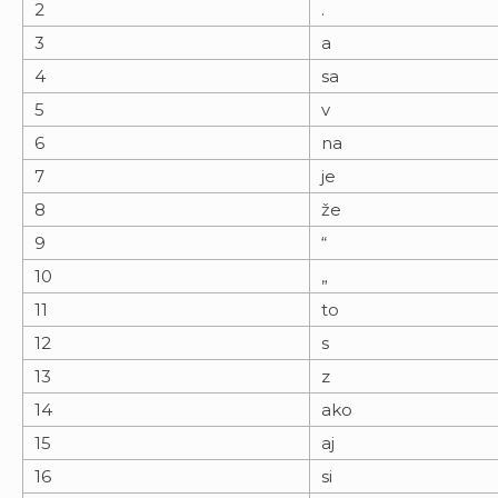
2
.
3
a
4
sa
5
v
6
na
7
je
8
že
9
“
10
„
11
to
12
s
13
z
14
ako
15
aj
16
si