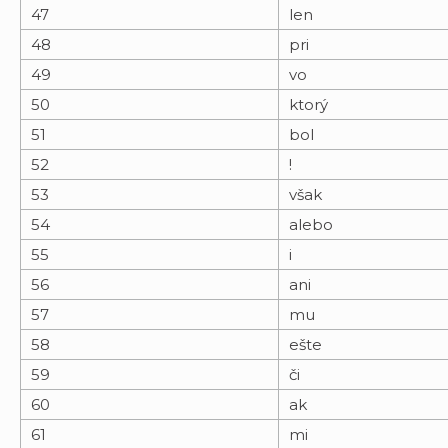
47
len
48
pri
49
vo
50
ktorý
51
bol
52
!
53
však
54
alebo
55
i
56
ani
57
mu
58
ešte
59
či
60
ak
61
mi