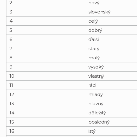
2
nový
3
slovenský
4
celý
5
dobrý
6
ďalší
7
starý
8
malý
9
vysoký
10
vlastný
11
rád
12
mladý
13
hlavný
14
dôležitý
15
posledný
16
istý