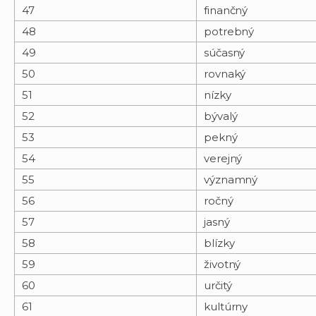
47
finančný
48
potrebný
49
súčasný
50
rovnaký
51
nízky
52
bývalý
53
pekný
54
verejný
55
významný
56
ročný
57
jasný
58
blízky
59
životný
60
určitý
61
kultúrny