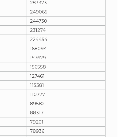
283373
249065
n
e
244730
i
x
231274
224454
e
t
168094
157629
156558
127461
115381
110777
89582
88317
79201
78936