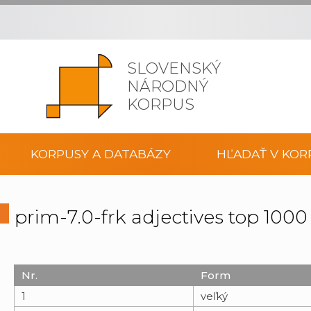
SLOVENSKÝ
NÁRODNÝ
KORPUS
KORPUSY A DATABÁZY
HĽADAŤ V KOR
prim-7.0-frk adjectives top 10
Nr.
Form
1
veľký