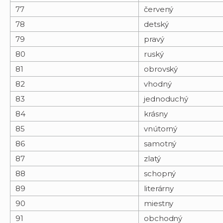
77
červený
78
detský
79
pravý
80
ruský
81
obrovský
82
vhodný
83
jednoduchý
84
krásny
85
vnútorný
86
samotný
87
zlatý
88
schopný
89
literárny
90
miestny
91
obchodný