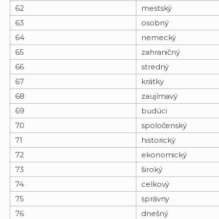
62
mestský
63
osobný
64
nemecký
65
zahraničný
66
stredný
67
krátky
68
zaujímavý
69
budúci
70
spoločenský
71
historický
72
ekonomický
73
široký
74
celkový
75
správny
76
dnešný