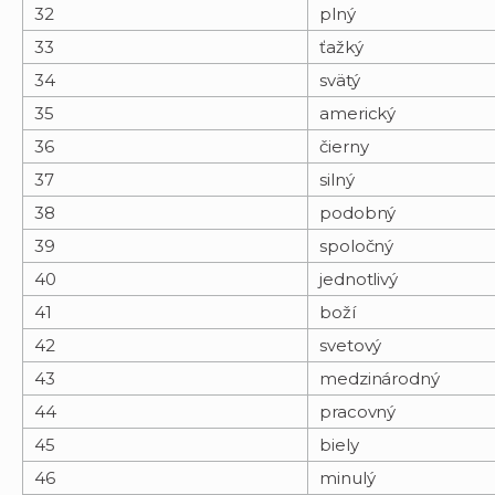
32
plný
33
ťažký
34
svätý
35
americký
36
čierny
37
silný
38
podobný
39
spoločný
40
jednotlivý
41
boží
42
svetový
43
medzinárodný
44
pracovný
45
biely
46
minulý