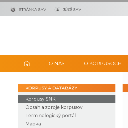
STRÁNKA SAV
JÚĽŠ SAV
O NÁS
O KORPUSOCH
KORPUSY A DATABÁZY
Korpusy SNK
Obsah a zdroje korpusov
Terminologický portál
Mapka