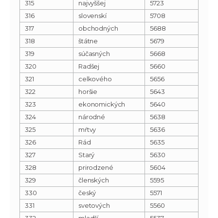
315
najvyššej
5723
316
slovenskí
5708
317
obchodných
5688
318
štátne
5679
319
súčasných
5668
320
Radšej
5660
321
celkového
5656
322
horšie
5643
323
ekonomických
5640
324
národné
5638
325
mŕtvy
5636
326
Rád
5635
327
Starý
5630
328
prirodzené
5604
329
členských
5595
330
český
5571
331
svetových
5560
332
mladší
5537