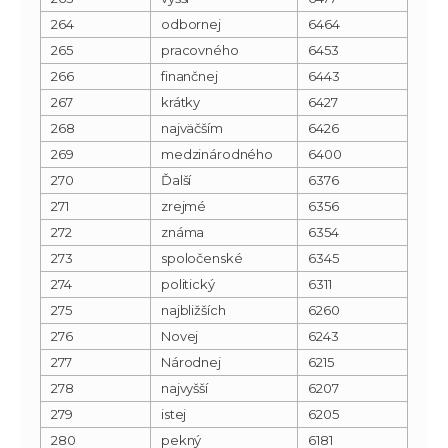
264
odbornej
6464
265
pracovného
6453
266
finančnej
6443
267
krátky
6427
268
najväčším
6426
269
medzinárodného
6400
270
Ďalší
6376
271
zrejmé
6356
272
známa
6354
273
spoločenské
6345
274
politický
6311
275
najbližších
6260
276
Novej
6243
277
Národnej
6215
278
najvyšší
6207
279
istej
6205
280
pekný
6181