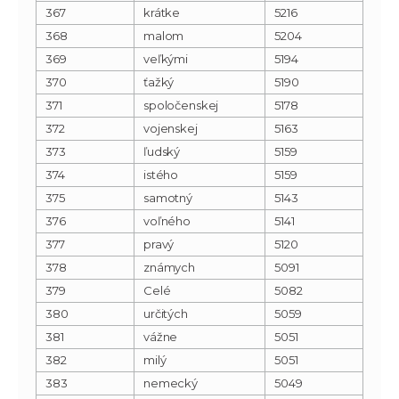
367
krátke
5216
368
malom
5204
369
veľkými
5194
370
ťažký
5190
371
spoločenskej
5178
372
vojenskej
5163
373
ľudský
5159
374
istého
5159
375
samotný
5143
376
voľného
5141
377
pravý
5120
378
známych
5091
379
Celé
5082
380
určitých
5059
381
vážne
5051
382
milý
5051
383
nemecký
5049