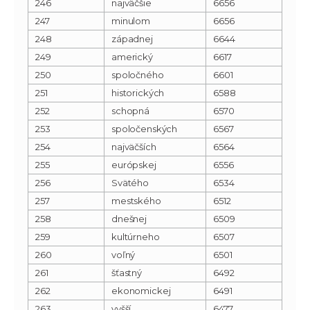
246
najväčšie
6656
247
minulom
6656
248
západnej
6644
249
americký
6617
250
spoločného
6601
251
historických
6588
252
schopná
6570
253
spoločenských
6567
254
najväčších
6564
255
európskej
6556
256
Svätého
6534
257
mestského
6512
258
dnešnej
6509
259
kultúrneho
6507
260
voľný
6501
261
šťastný
6492
262
ekonomickej
6491
263
vyšší
6477