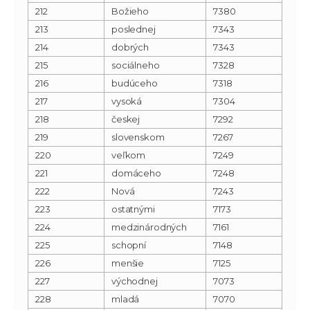
212
Božieho
7380
213
poslednej
7343
214
dobrých
7343
215
sociálneho
7328
216
budúceho
7318
217
vysoká
7304
218
českej
7292
219
slovenskom
7267
220
veľkom
7249
221
domáceho
7248
222
Nová
7243
223
ostatnými
7173
224
medzinárodných
7161
225
schopní
7148
226
menšie
7125
227
východnej
7073
228
mladá
7070