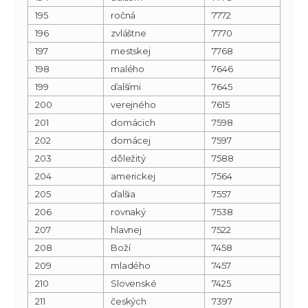
195
ročná
7772
196
zvláštne
7770
197
mestskej
7768
198
malého
7646
199
ďalšími
7645
200
verejného
7615
201
domácich
7598
202
domácej
7597
203
dôležitý
7588
204
americkej
7564
205
ďalšia
7557
206
rovnaký
7538
207
hlavnej
7522
208
Boží
7458
209
mladého
7457
210
Slovenské
7425
211
českých
7397