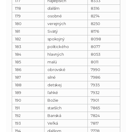
177
najlepších
8333
178
ďalším
8316
179
osobné
8274
180
verejných
8250
181
Svätý
8176
182
spokojný
8098
183
politického
8077
184
hlavných
8053
185
malú
8011
186
obrovské
7990
187
silné
7986
188
detskej
7935
189
ľahké
7932
190
Božie
7901
191
starších
7865
192
Banská
7824
193
Veľká
7817
194
ďalšom
7778