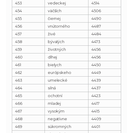
453
vedeckej
4514
454
väčších
4506
455
čiernej
4490
456
vnútorného
4487
457
živé
4484
458
bývalých
4473
459
životných
4456
460
dlhej
4456
461
bielych
4450
462
európskeho
4449
463
umelecké
4439
464
silná
4437
465
ochotní
4423
466
mladej
4417
467
vysokým
4415
468
negatívne
4409
469
súkromných
4401