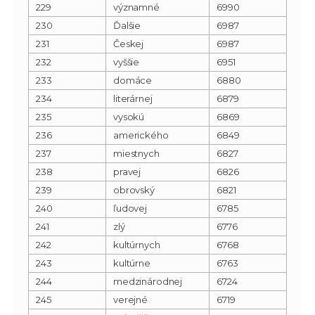
229
významné
6990
230
Ďalšie
6987
231
Českej
6987
232
vyššie
6951
233
domáce
6880
234
literárnej
6879
235
vysokú
6869
236
amerického
6849
237
miestnych
6827
238
pravej
6826
239
obrovský
6821
240
ľudovej
6785
241
zlý
6776
242
kultúrnych
6768
243
kultúrne
6763
244
medzinárodnej
6724
245
verejné
6719