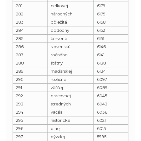
281
celkovej
6179
282
národných
6175
283
dôležitá
6158
284
podobný
6152
285
červené
6151
286
slovenskú
6146
287
ročného
6141
288
štátny
6138
289
maďarskej
6134
290
rozličné
6097
291
väčšej
6089
292
pracovnej
6045
293
stredných
6043
294
väčšia
6038
295
historické
6021
296
plnej
6015
297
bývalej
5995