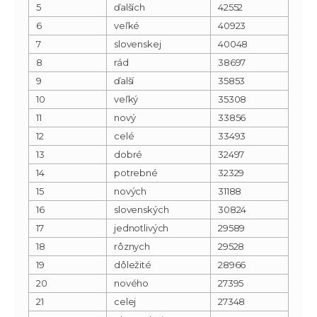
5
ďalších
42552
6
veľké
40923
7
slovenskej
40048
8
rád
38697
9
ďalší
35853
10
veľký
35308
11
nový
33856
12
celé
33493
13
dobré
32497
14
potrebné
32329
15
nových
31188
16
slovenských
30824
17
jednotlivých
29589
18
rôznych
29528
19
dôležité
28966
20
nového
27395
21
celej
27348