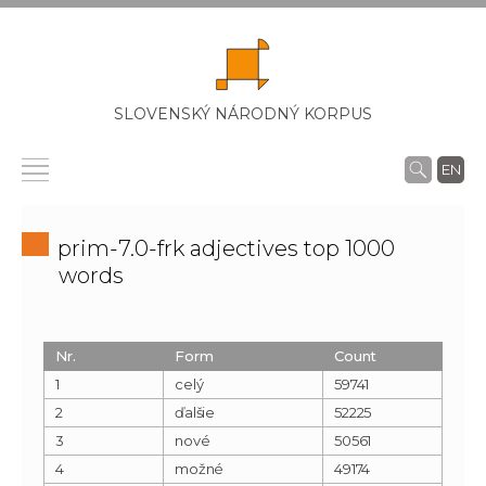
SLOVENSKÝ NÁRODNÝ KORPUS
EN
prim-7.0-frk adjectives top 1000
words
Nr.
Form
Count
1
celý
59741
2
ďalšie
52225
3
nové
50561
4
možné
49174