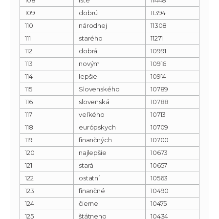
109
dobrú
11394
110
národnej
11308
111
starého
11271
112
dobrá
10991
113
novým
10916
114
lepšie
10914
115
Slovenského
10789
116
slovenská
10788
117
veľkého
10713
118
európskych
10709
119
finančných
10700
120
najlepšie
10673
121
stará
10657
122
ostatní
10563
123
finančné
10490
124
čierne
10475
125
štátneho
10434