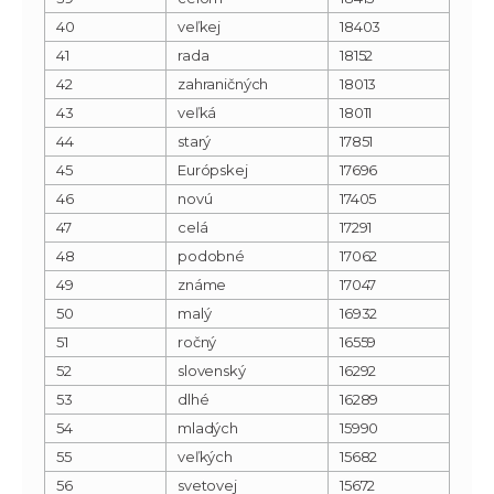
40
veľkej
18403
41
rada
18152
42
zahraničných
18013
43
veľká
18011
44
starý
17851
45
Európskej
17696
46
novú
17405
47
celá
17291
48
podobné
17062
49
známe
17047
50
malý
16932
51
ročný
16559
52
slovenský
16292
53
dlhé
16289
54
mladých
15990
55
veľkých
15682
56
svetovej
15672