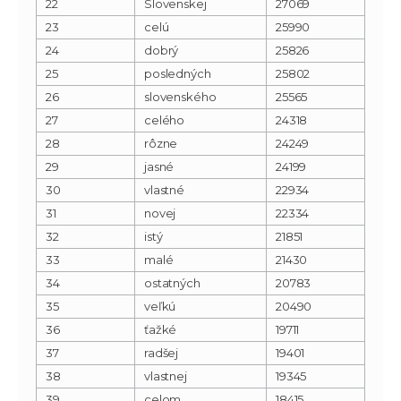
22
Slovenskej
27069
23
celú
25990
24
dobrý
25826
25
posledných
25802
26
slovenského
25565
27
celého
24318
28
rôzne
24249
29
jasné
24199
30
vlastné
22934
31
novej
22334
32
istý
21851
33
malé
21430
34
ostatných
20783
35
veľkú
20490
36
ťažké
19711
37
radšej
19401
38
vlastnej
19345
39
celom
18415