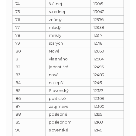
74
štátnej
13061
75
strednej
13047
76
známy
12976
77
mladý
12938
78
minulý
12917
79
starých
12718
80
Nové
12660
81
vlastného
12504
82
jednotlivé
12493
83
nová
12483
84
najlepší
12461
85
Slovenský
12357
86
politické
12309
87
zaujímavé
12300
88
posledné
12199
89
poslednom
12168
90
slovenské
12149