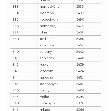
333
nemeckého
5535
334
dobrého
5497
335
vedeckých
5490
336
nemeckej
5475
337
plná
5474
338
politickú
5468
339
spoločnej
5457
340
správny
5442
341
spoločný
5440
342
ruskej
5439
343
krátkom
5424
344
náročné
5412
345
podobných
5410
346
čierny
5404
347
Veľké
5394
348
ostatným
5371
349
mladé
5366