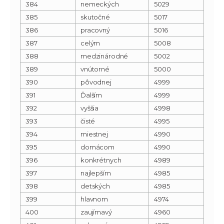
384
nemeckých
5029
385
skutočné
5017
386
pracovný
5016
387
celým
5008
388
medzinárodné
5002
389
vnútorné
5000
390
pôvodnej
4999
391
Ďalším
4999
392
vyššia
4998
393
čisté
4995
394
miestnej
4990
395
domácom
4990
396
konkrétnych
4989
397
najlepším
4985
398
detských
4985
399
hlavnom
4974
400
zaujímavý
4960