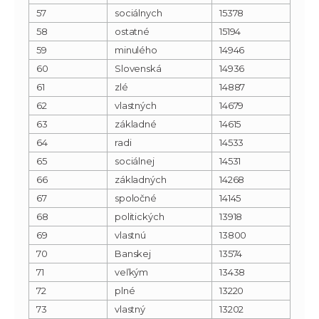
57
sociálnych
15378
58
ostatné
15194
59
minulého
14946
60
Slovenská
14936
61
zlé
14887
62
vlastných
14679
63
základné
14615
64
radi
14533
65
sociálnej
14531
66
základných
14268
67
spoločné
14145
68
politických
13918
69
vlastnú
13800
70
Banskej
13574
71
veľkým
13438
72
plné
13220
73
vlastný
13202