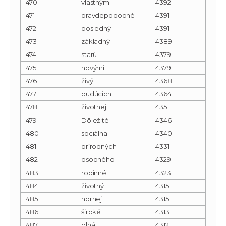
470
vlastnými
4392
471
pravdepodobné
4391
472
posledný
4391
473
základný
4389
474
starú
4379
475
novými
4379
476
živý
4368
477
budúcich
4364
478
životnej
4351
479
Dôležité
4346
480
sociálna
4340
481
prírodných
4331
482
osobného
4329
483
rodinné
4323
484
životný
4315
485
hornej
4315
486
široké
4313
487
dlhá
4312