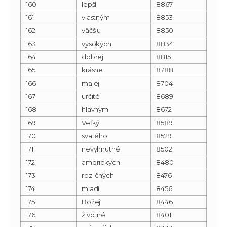
160
lepší
8867
161
vlastným
8853
162
väčšiu
8850
163
vysokých
8834
164
dobrej
8815
165
krásne
8788
166
malej
8704
167
určité
8689
168
hlavným
8672
169
Veľký
8589
170
svätého
8529
171
nevyhnutné
8502
172
amerických
8480
173
rozličných
8476
174
mladí
8456
175
Božej
8446
176
životné
8401