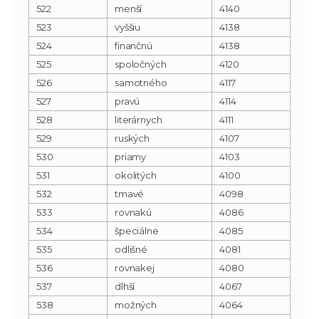
522
menší
4140
523
vyššiu
4138
524
finančnú
4138
525
spoločných
4120
526
samotného
4117
527
pravú
4114
528
literárnych
4111
529
ruských
4107
530
priamy
4103
531
okolitých
4100
532
tmavé
4098
533
rovnakú
4086
534
špeciálne
4085
535
odlišné
4081
536
rovnakej
4080
537
dlhší
4067
538
možných
4064