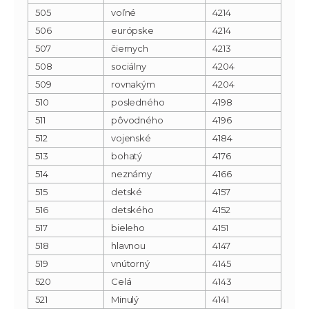
505
voľné
4214
506
európske
4214
507
čiernych
4213
508
sociálny
4204
509
rovnakým
4204
510
posledného
4198
511
pôvodného
4196
512
vojenské
4184
513
bohatý
4176
514
neznámy
4166
515
detské
4157
516
detského
4152
517
bieleho
4151
518
hlavnou
4147
519
vnútorný
4145
520
Celá
4143
521
Minulý
4141