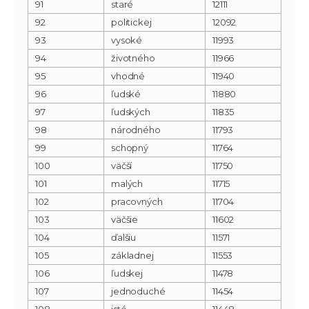
91
staré
12111
92
politickej
12092
93
vysoké
11993
94
životného
11966
95
vhodné
11940
96
ľudské
11880
97
ľudských
11835
98
národného
11793
99
schopný
11764
100
väčší
11750
101
malých
11715
102
pracovných
11704
103
väčšie
11602
104
ďalšiu
11571
105
základnej
11553
106
ľudskej
11478
107
jednoduché
11454
108
isté
11448