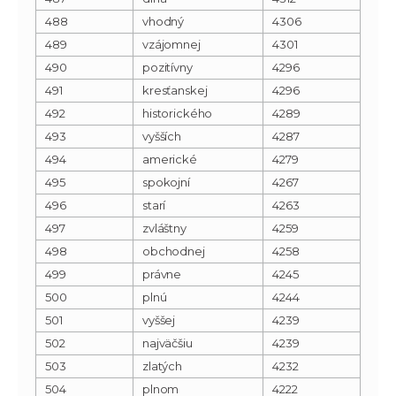
488
vhodný
4306
489
vzájomnej
4301
490
pozitívny
4296
491
kresťanskej
4296
492
historického
4289
493
vyšších
4287
494
americké
4279
495
spokojní
4267
496
starí
4263
497
zvláštny
4259
498
obchodnej
4258
499
právne
4245
500
plnú
4244
501
vyššej
4239
502
najväčšiu
4239
503
zlatých
4232
504
plnom
4222