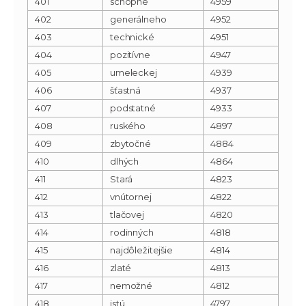
401
schopné
4959
402
generálneho
4952
403
technické
4951
404
pozitívne
4947
405
umeleckej
4939
406
šťastná
4937
407
podstatné
4933
408
ruského
4897
409
zbytočné
4884
410
dlhých
4864
411
Stará
4823
412
vnútornej
4822
413
tlačovej
4820
414
rodinných
4818
415
najdôležitejšie
4814
416
zlaté
4813
417
nemožné
4812
418
istú
4797