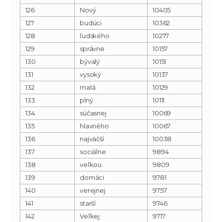
126
Nový
10405
127
budúci
10362
128
ľudského
10277
129
správne
10157
130
bývalý
10151
131
vysoký
10137
132
malá
10129
133
plný
10111
134
súčasnej
10069
135
hlavného
10067
136
najväčší
10038
137
sociálne
9894
138
veľkou
9809
139
domáci
9781
140
verejnej
9757
141
starší
9746
142
Veľkej
9717