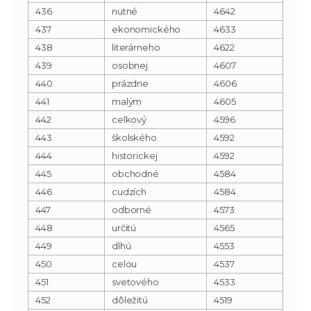
436
nutné
4642
437
ekonomického
4633
438
literárneho
4622
439
osobnej
4607
440
prázdne
4606
441
malým
4605
442
celkový
4596
443
školského
4592
444
historickej
4592
445
obchodné
4584
446
cudzích
4584
447
odborné
4573
448
určitú
4565
449
dlhú
4553
450
celou
4537
451
svetového
4533
452
dôležitú
4519