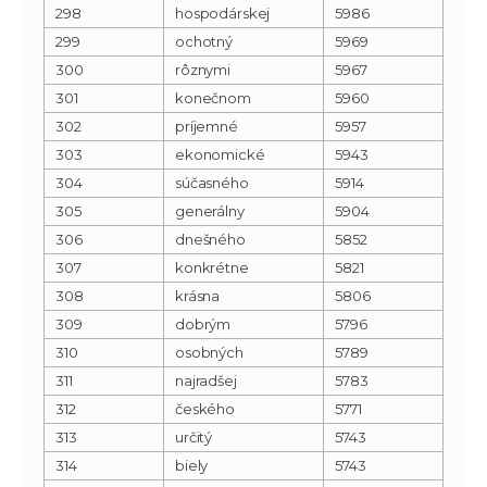
298
hospodárskej
5986
299
ochotný
5969
300
rôznymi
5967
301
konečnom
5960
302
príjemné
5957
303
ekonomické
5943
304
súčasného
5914
305
generálny
5904
306
dnešného
5852
307
konkrétne
5821
308
krásna
5806
309
dobrým
5796
310
osobných
5789
311
najradšej
5783
312
českého
5771
313
určitý
5743
314
biely
5743