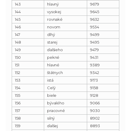
143
hlavný
9679
144
vysokej
9645
145
rovnaké
9632
146
novom
9534
147
dlhý
9499
148
starej
9495
149
ďalšieho
9479
150
pekné
9431
151
hlavné
9389
152
štátnych
9342
153
istá
9173
154
Celý
9158
155
biele
9128
156
bývalého
9066
157
pracovné
9030
158
silný
8902
159
ďalšej
8893