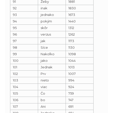
91
Žeby
1881
92
inak
1830
93
jednako
1673
94
pokým
1440
95
skôr
1312
96
verzus
1262
97
jak
1173
98
Síce
1130
99
Nakoľko
1098
100
jako
1044
101
Jednak
1013
102
Prv
1007
103
nieto
994
104
viac
924
105
Čo
759
106
bo
747
107
Ani
691
108
Jednako
654