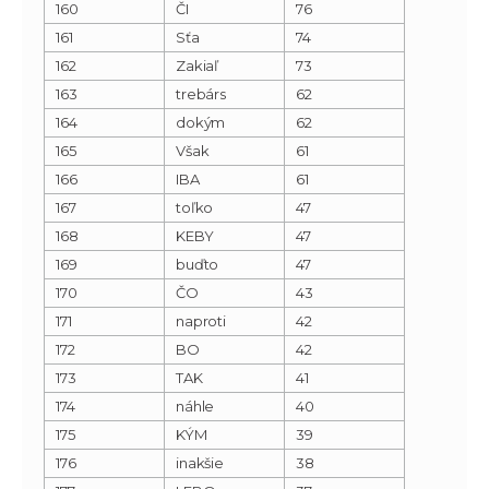
160
ČI
76
161
Sťa
74
162
Zakiaľ
73
163
trebárs
62
164
dokým
62
165
Však
61
166
IBA
61
167
toľko
47
168
KEBY
47
169
buďto
47
170
ČO
43
171
naproti
42
172
BO
42
173
TAK
41
174
náhle
40
175
KÝM
39
176
inakšie
38