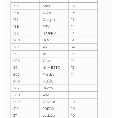
195
bárs
16
196
Akže
16
197
Dokým
15
198
PRV
14
199
NAJPRV
14
200
HOCI
14
201
ANI
14
202
To
13
203
Viac
12
204
NAMIESTO
12
205
Predsa
11
206
KEĎŽE
11
207
Buďto
11
208
Abo
11
209
VERZUS
10
210
PRETO
10
211
Ledaže
10