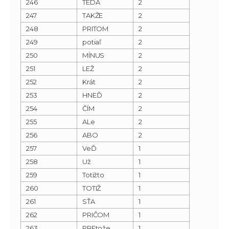
246
TEDA
2
247
TAKŽE
2
248
PRITOM
2
249
potiaľ
2
250
MÍNUS
2
251
LEŽ
2
252
Krát
2
253
HNEĎ
2
254
ČÍM
2
255
ALe
2
256
ABO
2
257
VeĎ
1
258
Už
1
259
Totižto
1
260
TOTIŽ
1
261
SŤA
1
262
PRIČOM
1
263
PREtože
1