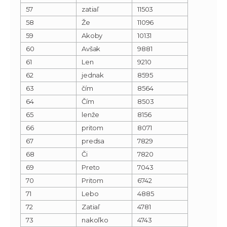
57
zatiaľ
11503
58
Že
11096
59
Akoby
10131
60
Avšak
9881
61
Len
9210
62
jednak
8595
63
čím
8564
64
Čím
8503
65
lenže
8156
66
pritom
8071
67
predsa
7829
68
Či
7820
69
Preto
7043
70
Pritom
6742
71
Lebo
4885
72
Zatiaľ
4781
73
nakoľko
4743