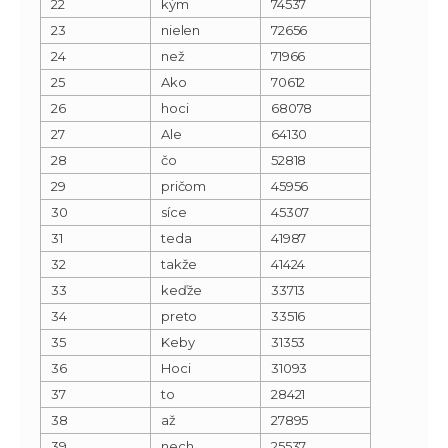
22
kým
74537
23
nielen
72656
24
než
71966
25
Ako
70612
26
hoci
68078
27
Ale
64130
28
čo
52818
29
pričom
45956
30
síce
45307
31
teda
41987
32
takže
41424
33
keďže
33713
34
preto
33516
35
Keby
31353
36
Hoci
31093
37
to
28421
38
až
27895
39
nech
25537