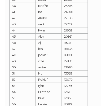
40
Keďže
25355
41
ba
24001
42
Alebo
22533
43
veď
22193
44
Kým
21602
45
Aby
20931
46
Aj
19281
47
len
16835
48
pokiaľ
16188
49
čiže
15899
50
avšak
13966
51
No
13565
52
Pokiaľ
13070
53
tým
12769
54
Pretože
12171
55
buď
12051
56
Lenže
11980