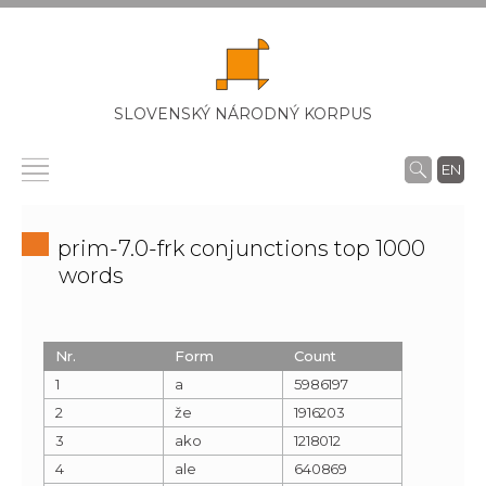
SLOVENSKÝ NÁRODNÝ KORPUS
EN
prim-7.0-frk conjunctions top 1000
words
Nr.
Form
Count
1
a
5986197
2
že
1916203
3
ako
1218012
4
ale
640869