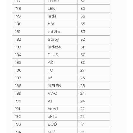
177
LEBO
37
178
LEN
35
179
leda
35
180
bár
35
181
totižto
33
182
Sťaby
32
183
ledaže
31
184
PLUS
30
185
AŽ
30
186
TO
27
187
už
25
188
NIELEN
25
189
VIAC
24
190
Až
24
191
hneď
22
192
akže
21
193
BUĎ
17
194
NEŽ
16