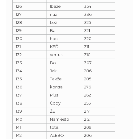
126
Ibaže
354
127
nuž
336
128
Lež
325
129
Ba
321
130
hoc
320
131
KEĎ
311
132
versus
310
133
Bo
307
134
Jak
286
135
Takže
285
136
kontra
276
137
Plus
262
138
Čoby
253
139
ŽE
217
140
Namiesto
212
141
totiž
209
142
ALEBO
206