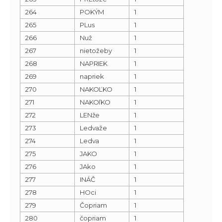
264
POKÝM
1
265
PLus
1
266
Nuž
1
267
nietožeby
1
268
NAPRIEK
1
269
napriek
1
270
NAKOĽKO
1
271
NAKOľKO
1
272
LENže
1
273
Ledvaže
1
274
Ledva
1
275
JAKO
1
276
JAko
1
277
INÁČ
1
278
HOci
1
279
Čopriam
1
280
čopriam
1