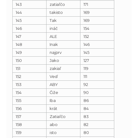
143
zatiaľčo
171
144
takisto
169
145
Tak
169
146
ináč
154
147
ALE
152
148
Inak
146
149
najprv
145
150
Jako
127
151
zakiaľ
119
152
Veď
111
153
ABY
92
154
Čiže
90
155
Iba
86
156
krát
84
157
Zatiaľčo
83
158
abo
82
159
isto
80