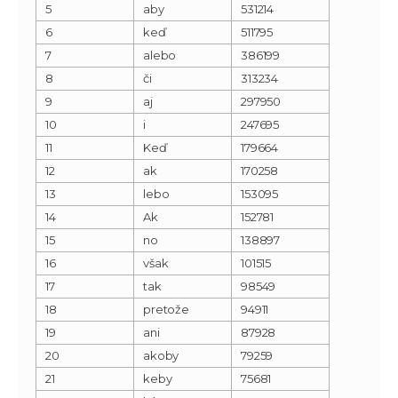
5
aby
531214
6
keď
511795
7
alebo
386199
8
či
313234
9
aj
297950
10
i
247695
11
Keď
179664
12
ak
170258
13
lebo
153095
14
Ak
152781
15
no
138897
16
však
101515
17
tak
98549
18
pretože
94911
19
ani
87928
20
akoby
79259
21
keby
75681