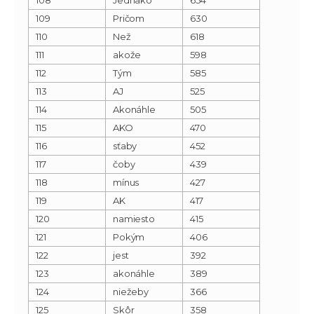
109
Pričom
630
110
Než
618
111
akože
598
112
Tým
585
113
AJ
525
114
Akonáhle
505
115
AKO
470
116
sťaby
452
117
čoby
439
118
mínus
427
119
AK
417
120
namiesto
415
121
Pokým
406
122
jest
392
123
akonáhle
389
124
niežeby
366
125
Skôr
358