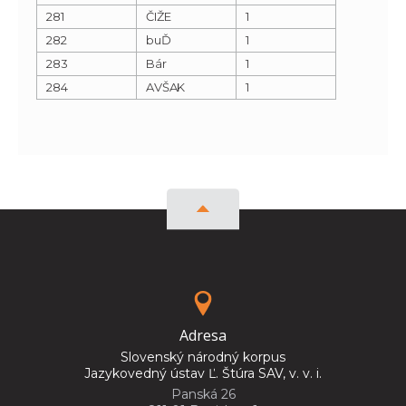
281
ČIŽE
1
282
buĎ
1
283
Bár
1
284
AVŠAK
1
Adresa
Slovenský národný korpus
Jazykovedný ústav Ľ. Štúra SAV, v. v. i.
Panská 26