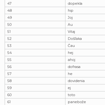
47
dopekla
48
hip
49
Joj
50
Au
51
Vitaj
52
Došľaka
53
Čau
54
hej
55
ahoj
56
dofrasa
57
he
58
dovidenia
59
ej
60
toto
61
panebože