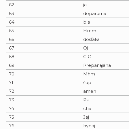
62
jaj
63
doparoma
64
bla
65
Hmm
66
došľaka
67
Oj
68
CIC
69
Prepánajána
70
Mhm
71
šup
72
amen
73
Pst
74
cha
75
Jaj
76
hybaj