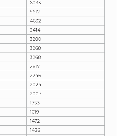
6033
5612
n
e
4632
i
x
3414
3280
e
t
3268
3268
2617
2246
2024
2007
1753
1619
1472
1436