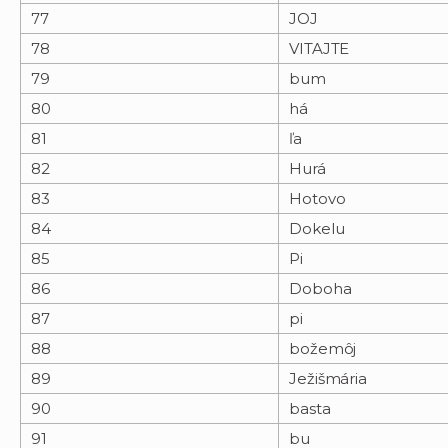
77
JOJ
78
VITAJTE
79
bum
80
há
81
ľa
82
Hurá
83
Hotovo
84
Dokelu
85
Pi
86
Doboha
87
pi
88
božemôj
89
Ježišmária
90
basta
91
bu