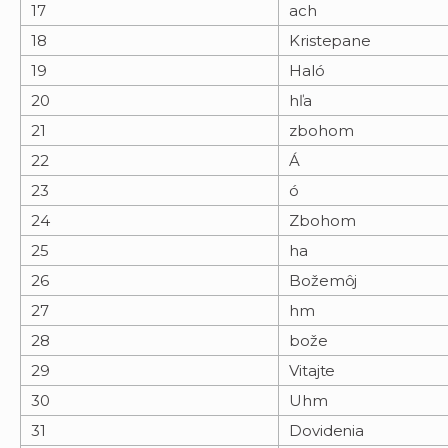
17
ach
18
Kristepane
19
Haló
20
hľa
21
zbohom
22
Á
23
ó
24
Zbohom
25
ha
26
Božemôj
27
hm
28
bože
29
Vitajte
30
Uhm
31
Dovidenia