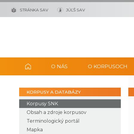
STRÁNKA SAV
JÚĽŠ SAV
O NÁS
O KORPUSOCH
KORPUSY A DATABÁZY
Korpusy SNK
Obsah a zdroje korpusov
Terminologický portál
Mapka