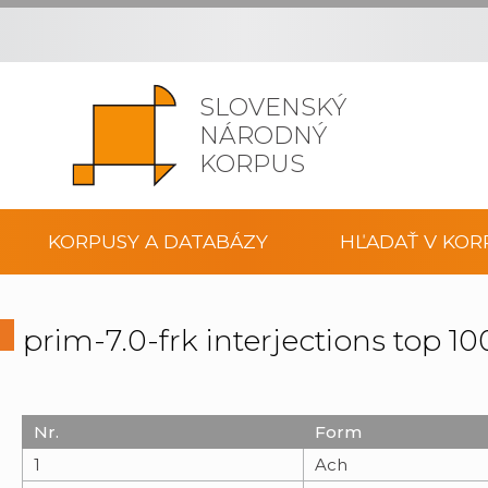
SLOVENSKÝ
NÁRODNÝ
KORPUS
KORPUSY A DATABÁZY
HĽADAŤ V KOR
prim-7.0-frk interjections top 1
Nr.
Form
1
Ach