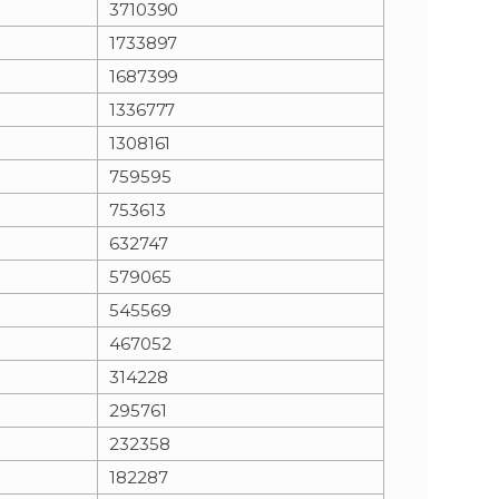
3710390
1733897
n
e
1687399
i
x
1336777
1308161
e
t
759595
753613
632747
579065
545569
467052
314228
295761
232358
182287