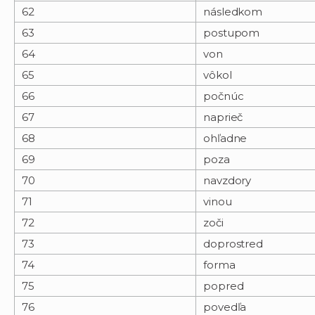
62
následkom
63
postupom
64
von
65
vôkol
66
počnúc
67
naprieč
68
ohľadne
69
poza
70
navzdory
71
vinou
72
zoči
73
doprostred
74
forma
75
popred
76
povedľa