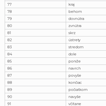
77
kraj
78
behom
79
dovnútra
80
zvnútra
81
skrz
82
ústrety
83
stredom
84
dole
85
poniže
86
navrch
87
povyše
88
končiac
89
počiatkom
90
navyše
91
včítane