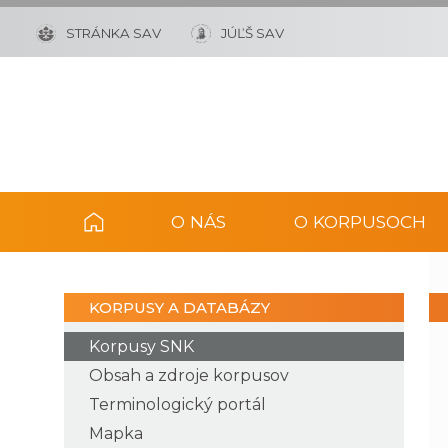
STRÁNKA SAV
JÚĽŠ SAV
O NÁS
O KORPUSOCH
KORPUSY A DATABÁZY
Korpusy SNK
Obsah a zdroje korpusov
Terminologický portál
Mapka