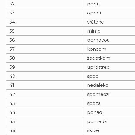
32
popri
33
oproti
34
vrátane
35
mimo
36
pomocou
37
koncom
38
začiatkom
39
uprostred
40
spod
41
neďaleko
42
spomedzi
43
spoza
44
ponad
45
pomedzi
46
skrze