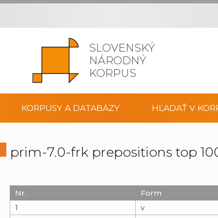
SLOVENSKÝ
NÁRODNÝ
KORPUS
KORPUSY A DATABÁZY
HĽADAŤ V KOR
prim-7.0-frk prepositions top 
Nr.
Form
1
v