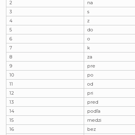
2
na
3
s
4
z
5
do
6
o
7
k
8
za
9
pre
10
po
11
od
12
pri
13
pred
14
podľa
15
medzi
16
bez