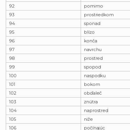
92
pomimo
93
prostriedkom
94
sponad
95
blízo
96
konča
97
navrchu
98
prostred
99
spopod
100
naspodku
101
bokom
102
obďaleč
103
znútra
104
naprostred
105
niže
106
počínajúc