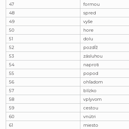
47
formou
48
spred
49
vyše
50
hore
51
dolu
52
pozdĺž
53
zásluhou
54
naproti
55
popod
56
ohľadom
57
blízko
58
vplyvom
59
cestou
60
vnútri
61
miesto