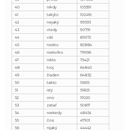
40
nikdy
105591
41
takýto
102416
42
nejaký
99593
43
vtedy
90791
44
váš
85072
45
niekto
82884
46
niekoľko
79996
47
nikto
75421
48
tvoj
64840
49
žiaden
64832
50
takto
55613
51
istý
51825
52
ono
51020
53
zatiaľ
50817
54
niekedy
48454
55
čosi
47901
56
nijaký
44442