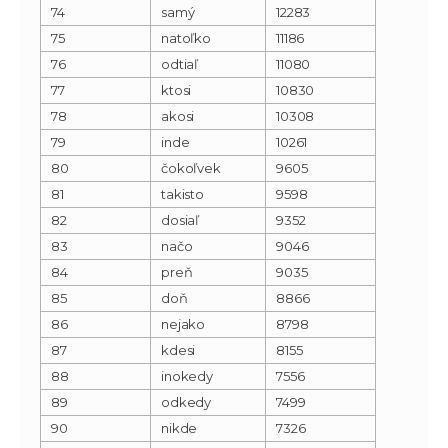
74
samý
12283
75
natoľko
11186
76
odtiaľ
11080
77
ktosi
10830
78
akosi
10308
79
inde
10261
80
čokoľvek
9605
81
takisto
9598
82
dosiaľ
9352
83
načo
9046
84
preň
9035
85
doň
8866
86
nejako
8798
87
kdesi
8155
88
inokedy
7556
89
odkedy
7499
90
nikde
7326