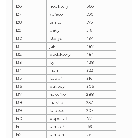
126
hociktorý
1666
127
voľačo
1590
128
tamto
1575
129
dáky
1516
130
ktorýsi
1494
131
jak
1487
132
podaktorý
1484
133
ký
1438
134
inam
1322
135
kadiaľ
1316
136
dakedy
1306
137
nakoľko
1288
138
inakšie
1237
139
kadečo
1207
140
doposiaľ
1177
141
tamtiež
1169
142
tamten
1154