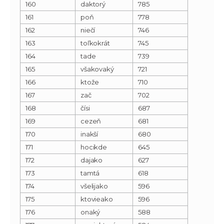
160
daktorý
785
161
poň
778
162
niečí
746
163
toľkokrát
745
164
tade
739
165
všakovaký
721
166
ktože
710
167
zač
702
168
čísi
687
169
cezeň
681
170
inakší
680
171
hocikde
645
172
dajako
627
173
tamtá
618
174
všelijako
596
175
ktovieako
596
176
onaký
588