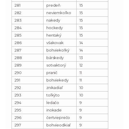
281
predeň
15
282
neviemkoľko
15
283
nakedy
15
284
hockedy
15
285
hentaký
15
286
všakovak
14
287
bohviekoľký
14
288
bárskedy
13
289
sotvaktorý
12
290
pranič
11
291
bohviekedy
11
292
znikadiaľ
10
293
toľkýto
10
294
ledačo
9
295
inokade
9
296
čertvieprečo
9
297
bohvieodkiaľ
9