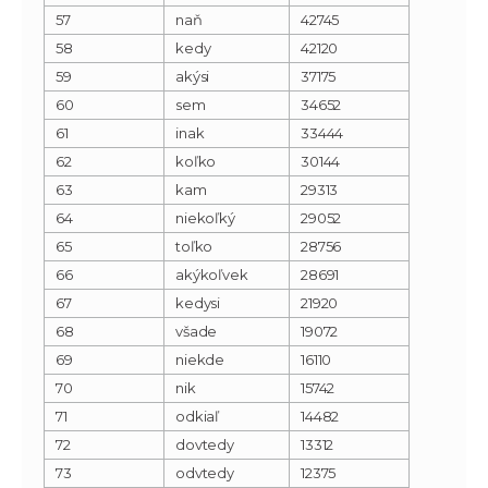
57
naň
42745
58
kedy
42120
59
akýsi
37175
60
sem
34652
61
inak
33444
62
koľko
30144
63
kam
29313
64
niekoľký
29052
65
toľko
28756
66
akýkoľvek
28691
67
kedysi
21920
68
všade
19072
69
niekde
16110
70
nik
15742
71
odkiaľ
14482
72
dovtedy
13312
73
odvtedy
12375