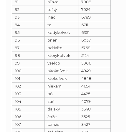
91
nijako
7088
92
toľký
7024
93
ináč
6789
94
ta
6711
95
kedykoľvek
6351
96
onen
6037
97
odtiaľto
5768
98
ktorýkoľvek
5124
99
všeličo
5006
100
akokoľvek
4949
101
ktokoľvek
4848
102
niekam
4654
103
oň
4425
104
zaň
4079
105
dajaký
3548
106
čože
3525
107
tamže
3427
108
málokto
3319