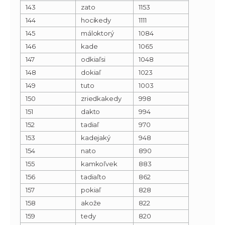
143
zato
1153
144
hocikedy
1111
145
máloktorý
1084
146
kade
1065
147
odkiaľsi
1048
148
dokiaľ
1023
149
tuto
1003
150
zriedkakedy
998
151
dakto
994
152
tadiaľ
970
153
kadejaký
948
154
nato
890
155
kamkoľvek
883
156
tadiaľto
862
157
pokiaľ
828
158
akože
822
159
tedy
820