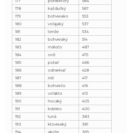
177
poniektorý
584
178
každučký
567
179
bohvieako
553
180
voľajaký
537
181
tenže
534
182
bohvieaký
514
183
máločo
487
184
onô
475
185
potiaľ
466
186
odniekiaľ
428
187
inší
417
188
bohviečo
416
189
voľakto
413
190
hocaký
405
191
kdekto
400
192
tuná
383
193
ktovieaký
381
194
akýže
365