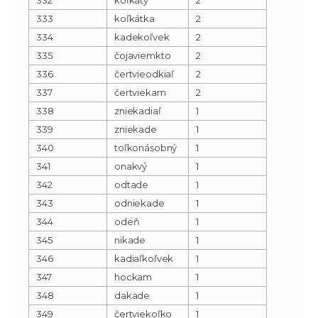
333
koľkátka
2
334
kadekoľvek
2
335
čojaviemkto
2
336
čertvieodkiaľ
2
337
čertviekam
2
338
zniekadiaľ
1
339
zniekade
1
340
toľkonásobný
1
341
onakvý
1
342
odtade
1
343
odniekade
1
344
odeň
1
345
nikade
1
346
kadiaľkoľvek
1
347
hockam
1
348
dakade
1
349
čertviekoľko
1