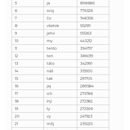
5
ja
898686
6
svoj
776326
7
čo
748356
8
všetok
552911
9
jeho
551263
10
my
443212
11
tento
394757
12
ten
386019
13
táto
342991
14
náš
315930
15
tak
291705
16
jej
289584
17
ich
275786
18
iný
272582
19
ty
272506
20
vy
247923
21
môj
239225