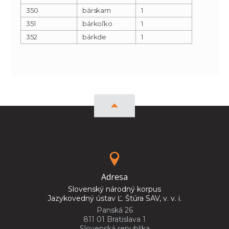
350
bárskam
1
351
bárkoľko
1
352
bárkde
1
Adresa
Slovenský národný korpus
Jazykovedný ústav Ľ. Štúra SAV, v. v. i.
Panská 26
811 01 Bratislava 1
Slovenská republika