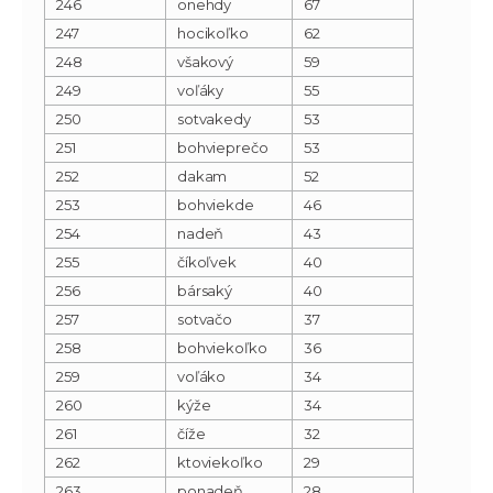
246
onehdy
67
247
hocikoľko
62
248
všakový
59
249
voľáky
55
250
sotvakedy
53
251
bohvieprečo
53
252
dakam
52
253
bohviekde
46
254
nadeň
43
255
číkoľvek
40
256
bársaký
40
257
sotvačo
37
258
bohviekoľko
36
259
voľáko
34
260
kýže
34
261
číže
32
262
ktoviekoľko
29
263
ponadeň
28