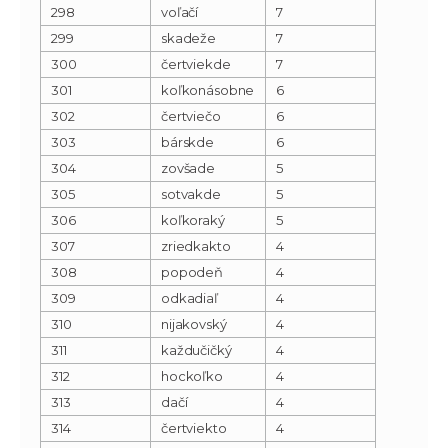
298
voľačí
7
299
skadeže
7
300
čertviekde
7
301
koľkonásobne
6
302
čertviečo
6
303
bárskde
6
304
zovšade
5
305
sotvakde
5
306
koľkoraký
5
307
zriedkakto
4
308
popodeň
4
309
odkadiaľ
4
310
nijakovský
4
311
každučičký
4
312
hockoľko
4
313
dačí
4
314
čertviekto
4