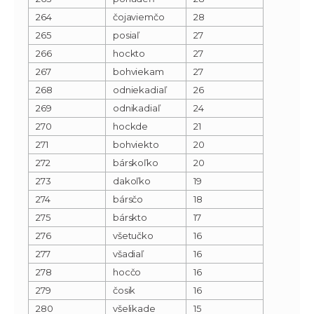
264
čojaviemčo
28
265
posiaľ
27
266
hockto
27
267
bohviekam
27
268
odniekadiaľ
26
269
odnikadiaľ
24
270
hockde
21
271
bohviekto
20
272
bárskoľko
20
273
dakoľko
19
274
bársčo
18
275
bárskto
17
276
všetučko
16
277
všadiaľ
16
278
hocčo
16
279
čosik
16
280
všelikade
15