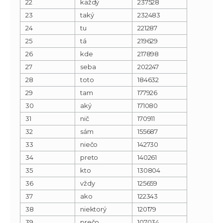
22
každý
237528
23
taký
232483
24
tu
221287
25
tá
219629
26
kde
217898
27
seba
202247
28
toto
184632
29
tam
177926
30
aký
171080
31
nič
170911
32
sám
155687
33
niečo
142730
34
preto
140261
35
kto
130804
36
vždy
125659
37
ako
122343
38
niektorý
120179
39
prečo
107034