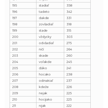
195
stadiaľ
358
196
tadeto
342
197
dakde
331
198
zovšadiaľ
318
199
stade
315
200
vždycky
303
201
odvšadiaľ
275
202
ničí
264
203
skade
260
204
voľakde
245
205
dáko
241
206
hocako
238
207
odinakiaľ
237
208
kdeže
226
209
nejak
225
210
hocijako
225
211
nijak
222