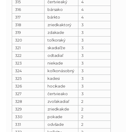
315
čertvieaký
4
316
bársako
4
317
bárkto
4
318
zriedkaktorý
3
319
zdakade
3
320
toľkoraký
3
321
skadiaľže
3
322
odtadiaľ
3
323
niekade
3
324
koľkonásobný
3
325
kadesi
3
326
hocikade
3
327
čertvieako
3
328
zvoľakadiaľ
2
329
zriedkakde
2
330
pokade
2
331
odvšade
2
332
koľkáty
2