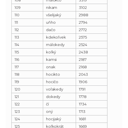
109
nikam
3102
110
všelijaký
2988
111
uňho
2794
112
dačo
2772
113
kdekoľvek
2575
114
málokedy
2524
115
koľký
2438
116
kamsi
2187
117
onak
2168
118
hocikto
2043
119
hocičo
1906
120
voľakedy
1791
121
dokedy
1778
122
čí
1734
123
oný
1713
124
hocijaký
1681
125
koľkokrát
1669