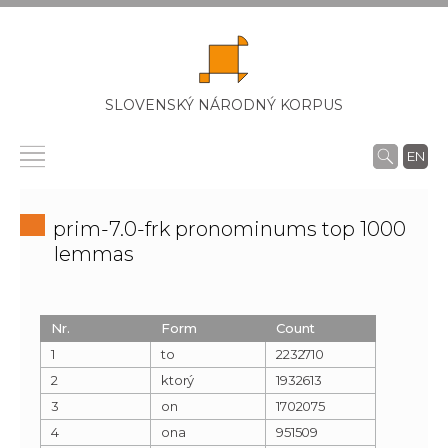
SLOVENSKÝ NÁRODNÝ KORPUS
EN
prim-7.0-frk pronominums top 1000
lemmas
Nr.
Form
Count
1
to
2232710
2
ktorý
1932613
3
on
1702075
4
ona
951509