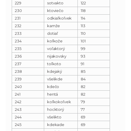
229
sotvakto
122
230
ktoviečo
118
231
odkiaľkoľvek
114
232
kamže
113
233
dotiaľ
110
234
koľkože
101
235
voľaktorý
99
236
nijakovsky
93
237
toľkoto
91
238
kdejaký
85
239
všelikde
84
240
kdečo
82
241
hentá
82
242
koľkokoľvek
79
243
hocktorý
77
244
všelikto
69
245
kdekade
69