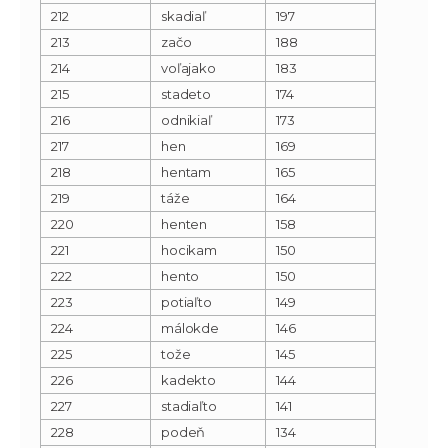
212
skadiaľ
197
213
začo
188
214
voľajako
183
215
stadeto
174
216
odnikiaľ
173
217
hen
169
218
hentam
165
219
táže
164
220
henten
158
221
hocikam
150
222
hento
150
223
potiaľto
149
224
málokde
146
225
tože
145
226
kadekto
144
227
stadiaľto
141
228
podeň
134