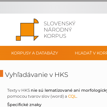
SLOVENSKÝ
NÁRODNÝ
KORPUS
KORPUSY A DATABÁZY
HĽADAŤ V KOR
Vyhľadávanie v HKS
Texty v HKS
nie sú lematizované ani morfologic
pomocou tvarov slov (word) a
CQL
.
Špecifické znaky