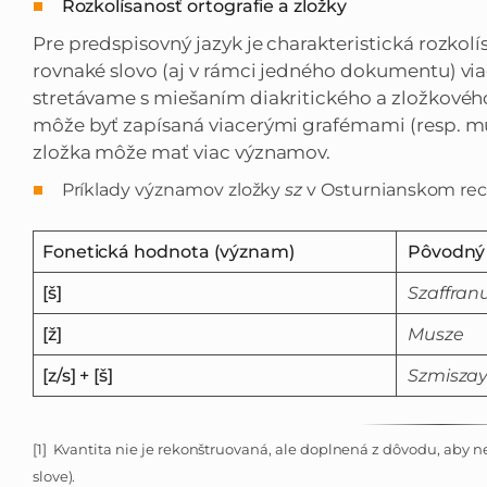
Rozkolísanosť ortografie a zložky
Pre predspisovný jazyk je charakteristická rozkol
rovnaké slovo (aj v rámci jedného dokumentu) vi
stretávame s miešaním diakritického a zložkového
môže byť zapísaná viacerými grafémami (resp. mu
zložka môže mať viac významov.
Príklady významov zložky
sz
v Osturnianskom rece
Fonetická hodnota (význam)
Pôvodný 
[š]
Szaffran
[ž]
Musze
[z/s] + [š]
Szmisza
[1] Kvantita nie je rekonštruovaná, ale doplnená z dôvodu, ab
slove).