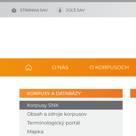
STRÁNKA SAV
JÚĽŠ SAV
O NÁS
O KORPUSOCH
KORPUSY A DATABÁZY
Korpusy SNK
Obsah a zdroje korpusov
Terminologický portál
Mapka