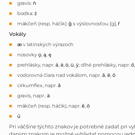
gravis:
ǹ
bodka:
ż
mäkčeň (resp. háčik):
ǧ
s výslovnosťou [g],
ř
Vokály
æ
v latinských výrazoch
nosovky
ǫ
,
ą
,
ę
prehlásky, napr.
ä
,
ë
,
ö
,
ü
,
ÿ
; dlhé prehlásky, napr.
ő
vodorovná čiara nad vokálom, napr.
ā
,
ē
,
ō
cirkumflex, napr.
â
gravis, napr.:
à
mäkčeň (resp. háčik), napr.
ě
,
ŏ
ů
Pri väčšine týchto znakov je potrebné zadať pri vy
daným znakom je možné vyhľadať pomocou jedn