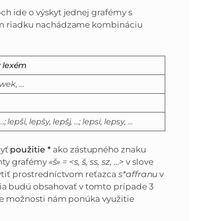
ch ide o výskyt jednej grafémy s
dnom riadku nachádzame kombináciu
y lexém
owek, …
…; lepši, lepšy, lepšj, …; lepsi, lepsy, …
byť
použitie *
ako zástupného znaku
ianty grafémy
«š» = <s, š, ss, sz, …>
v slove
iť prostredníctvom reťazca
s*affranu
v
nia budú obsahovať v tomto prípade 3
e možnosti nám ponúka využitie