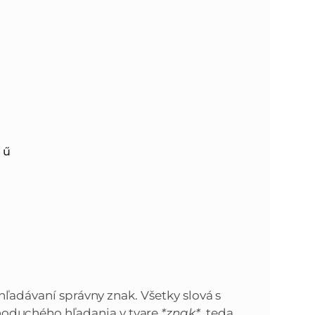
,
ű
hľadávaní správny znak. Všetky slová s
oduchého hľadania v tvare
*znak*
, teda