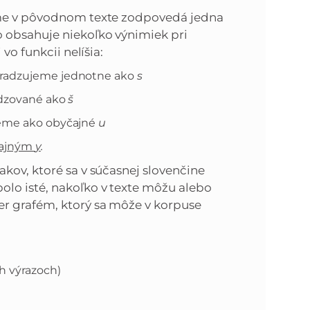
féme v pôvodnom texte zodpovedá jedna
n
e
o obsahuje niekoľko výnimiek pri
vo funkcii nelíšia:
i
x
hradzujeme jednotne ako
s
adzované ako
š
e
t
eme ako obyčajné
u
yčajným
y
.
kov, ktoré sa v súčasnej slovenčine
olo isté, nakoľko v texte môžu alebo
r grafém, ktorý sa môže v korpuse
h výrazoch)