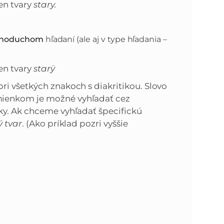
en tvary
stary.
dnoduchom
hľadaní (ale aj v type hľadania –
en tvary
starÿ
ri všetkých znakoch s diakritikou. Slovo
mienkom je možné vyhľadať cez
tiky. Ak chceme vyhľadať špecifickú
ý tvar
. (Ako príklad pozri vyššie