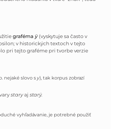
žitie
graféma
ÿ
(vyskytuje sa často v
silon; v historických textoch v tejto
lo pri tejto graféme pri tvorbe verzie
p. nejaké slovo s
y
), tak korpus zobrazí
tvary
stary
aj
starÿ.
noduché vyhľadávanie, je potrebné použiť