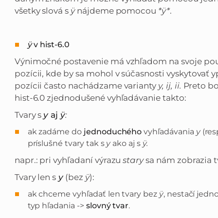
všetky slová s
ÿ
nájdeme pomocou
*ÿ*
.
ÿ
v hist-6.0
Výnimočné postavenie má vzhľadom na svoje pou
pozícii, kde by sa mohol v súčasnosti vyskytovať yp
pozícii často nachádzame varianty
y, ij, ii.
Preto bo
hist-6.0 zjednodušené vyhľadávanie takto:
Tvary s
y
aj
ÿ
:
ak zadáme do
jednoduchého
vyhľadávania
y
(res
príslušné tvary tak s
y
ako aj s
ÿ.
napr.: pri vyhľadaní výrazu
stary
sa nám zobrazia 
Tvary len s
y
(bez
ÿ
):
ak chceme vyhľadať len tvary bez
ÿ
, nestačí jed
typ hľadania ->
slovný tvar
.