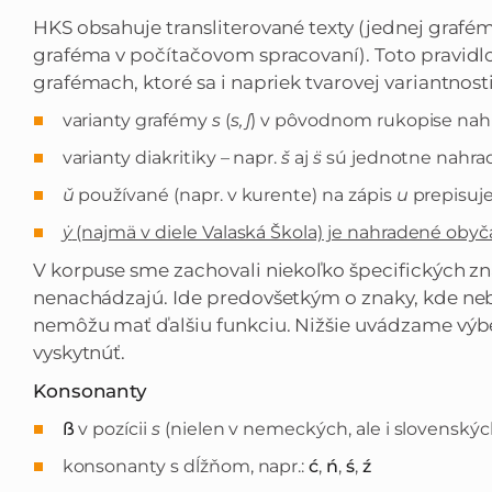
HKS obsahuje transliterované texty (jednej gra
graféma v počítačovom spracovaní). Toto pravidl
grafémach, ktoré sa i napriek tvarovej variantnosti 
varianty grafémy
s
(
s, ʃ
) v pôvodnom rukopise na
varianty diakritiky – napr.
š
aj
s̈
sú jednotne nahr
ǔ
používané (napr. v kurente) na zápis
u
prepisuj
ẏ
(najmä v diele Valaská Škola) je nahradené ob
V korpuse sme zachovali niekoľko špecifických zna
nenachádzajú. Ide predovšetkým o znaky, kde neb
nemôžu mať ďalšiu funkciu. Nižšie uvádzame výbe
vyskytnúť.
Konsonanty
ß
v pozícii
s
(nielen v nemeckých, ale i slovenskýc
konsonanty s dĺžňom, napr.:
ć
,
ń
,
ś
,
ź