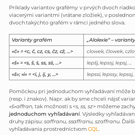
Príklady variantov grafémy: v prvých dvoch riadko
viacerými variantmi (vrátane zložiek), v posle
dvoch takýchto grafém v rámci jedného slova.
Varianty grafém
„Alolexie“ – variant
«č» = <c, č, cz, cs, čz, cž, …>
clowek, člowek, czl
«š» = <s, š, s̈, ss, ss̈, …>
lepšj, lepssj, lepsj, …
«š»; «i» = <i, j, ij, y, …>
lepssi, lepssy, lepssj, 
Pomôckou pri jednoduchom vyhľadávaní môže 
(resp. i znakov). Napr. ak by sme chceli nájsť var
«š»affran,
tak možnosti s
<s, ss, sz>
môžeme zachyt
jednoduchom vyhľadávaní
. Výsledky vyhľadáva
druhy zápisu:
saffranu, ssaffranu, szaffranu.
Ďalši
vyhľadávania prostredníctvom
CQL
.