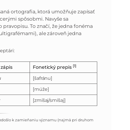
ísaná ortografia, ktorá umožňuje zapísať
acerými spôsobmi. Navyše sa
 pravopisu. To značí, že jedna fonéma
ltigrafémami), ale zároveň jedna
ptári:
[1]
zápis
Fonetický prepis
u
[šafránu]
[múže]
y
[zmíšaj/smíšaj]
y nedošlo k zamieňaniu významu (najmä pri druhom