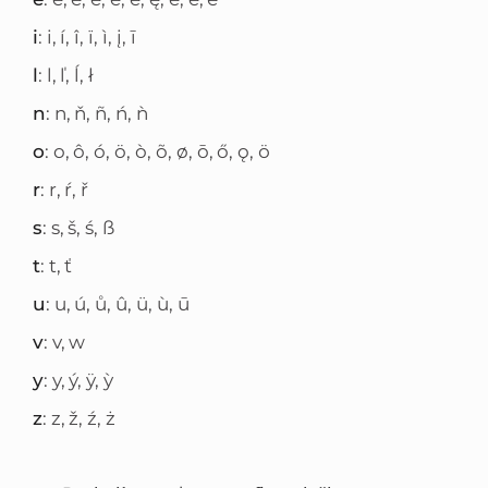
i
: i, í, î, ï, ì, į, ī
l
: l, ľ, ĺ, ł
n
: n, ň, ñ, ń, ǹ
o
: o, ô, ó, ö, ò, õ, ø, ō, ő, ǫ, ӧ
r
: r, ŕ, ř
s
: s, š, ś, ß
t
: t, ť
u
: u, ú, ů, û, ü, ù, ū
v
: v, w
y
: y, ý, ÿ, ỳ
z
: z, ž, ź, ż