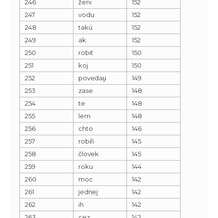
246
ženi
152
247
vodu
152
248
takú
152
249
ak
152
250
robiť
150
251
koj
150
252
povedau̯
149
253
zase
148
254
te
148
255
lem
148
256
chto
146
257
robiľi
145
258
človek
145
259
roku
144
260
moc
142
261
jednej
142
262
ih
142
263
cez
142