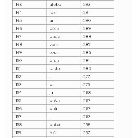
143
aľebo
293
144
raz
291
145
ani
290
146
ešče
289
147
buďe
288
148
vám
287
149
teras
286
150
druhí
281
151
takto
280
152
–
277
153
ot
275
154
ju
268
155
prišla
267
156
daľi
267
157
;
263
158
poton
258
159
ňič
257