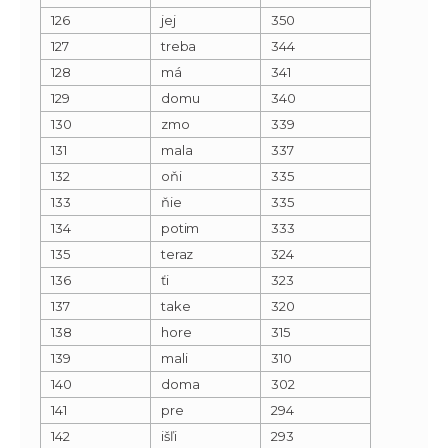
126
jej
350
127
treba
344
128
má
341
129
domu
340
130
zmo
339
131
mala
337
132
oňi
335
133
ňie
335
134
potim
333
135
teraz
324
136
ťi
323
137
take
320
138
hore
315
139
mali
310
140
doma
302
141
pre
294
142
išľi
293