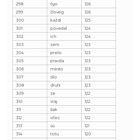
298
ču̯o
126
299
človeg
126
300
každi
125
301
povedal
124
302
ich
124
303
zem
123
304
preto
123
305
pravda
123
306
mesto
123
307
išlo
123
308
druhi
123
309
ze
122
310
vraj
122
311
šak
122
312
oťec
122
313
sú
121
314
totu
120