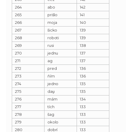
264
abo
142
265
prišlo
141
266
moja
140
267
šicko
139
268
roboti
139
269
rusi
138
270
jednu
137
271
ag
137
272
pred
136
273
ňím
136
274
jedno
135
275
dau̯
135
276
mám
134
277
tích
133
278
šag
133
279
okolo
133
280
dobrí
133