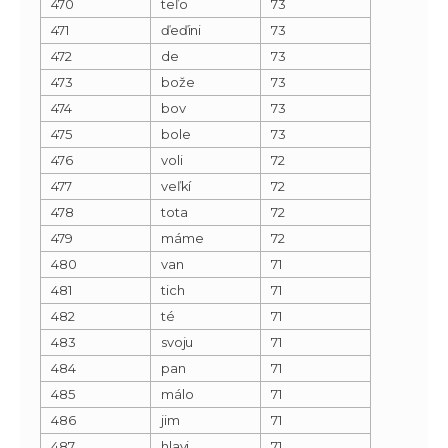
470
teľo
73
471
ďeďini
73
472
de
73
473
bože
73
474
bov
73
475
bole
73
476
voli
72
477
veľkí
72
478
tota
72
479
máme
72
480
van
71
481
tich
71
482
té
71
483
svoju
71
484
pan
71
485
málo
71
486
jim
71
487
hlavi
71