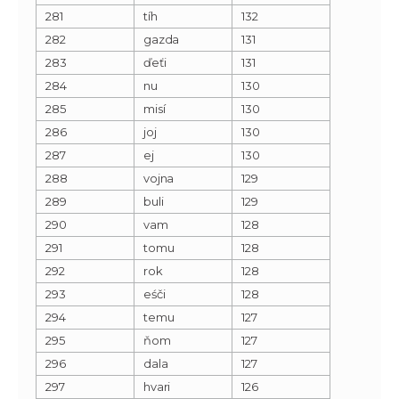
281
tíh
132
282
gazda
131
283
ďeťi
131
284
nu
130
285
misí
130
286
joj
130
287
ej
130
288
vojna
129
289
buli
129
290
vam
128
291
tomu
128
292
rok
128
293
eśči
128
294
temu
127
295
ňom
127
296
dala
127
297
hvari
126