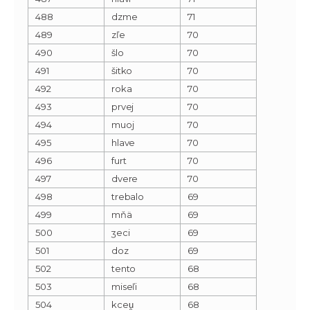
488
dzme
71
489
zľe
70
490
šlo
70
491
šitko
70
492
roka
70
493
prvej
70
494
muoj
70
495
hlave
70
496
furt
70
497
dvere
70
498
trebalo
69
499
mňä
69
500
ʒeci
69
501
doz
69
502
tento
68
503
miseľi
68
504
kceu̯
68