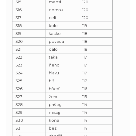
315
medzi
120
316
domou
120
317
celí
120
318
kolo
119
319
šecko
118
320
povedá
118
321
dalo
118
322
taka
117
323
ňeho
117
324
hlavu
117
325
biť
117
326
hňeď
116
327
ženu
115
328
prišieu̯
114
329
miseu̯
114
330
koňa
114
331
bez
114
332
choďiľi
113