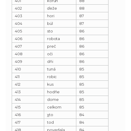
401
korún
88
402
ďeže
88
403
hori
87
404
búl
87
405
sto
86
406
robota
86
407
preč
86
408
oči
86
409
dňi
86
410
tuná
85
411
robic
85
412
kus
85
413
hodňe
85
414
dome
85
415
celkom
85
416
χto
84
417
tod
84
418
povedala
84