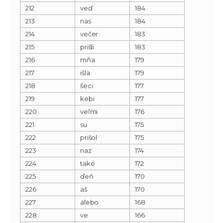
212
veď
184
213
nas
184
214
večer
183
215
prišli
183
216
mňa
179
217
išla
179
218
šeci
177
219
kebi
177
220
veľmi
176
221
su
175
222
prišol
175
223
naz
174
224
také
172
225
ďeň
170
226
aš
170
227
alebo
168
228
ve
166