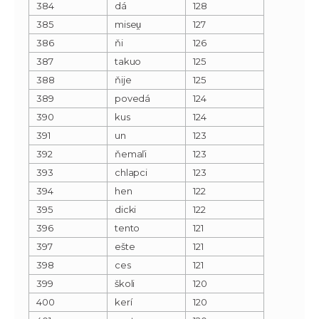
384
dá
128
385
miseu̯
127
386
ňi
126
387
takuo
125
388
ňije
125
389
povedá
124
390
kus
124
391
un
123
392
ňemaľi
123
393
chlapci
123
394
hen
122
395
dicki
122
396
tento
121
397
ešte
121
398
ces
121
399
školi
120
400
kerí
120