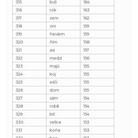
315
buli
164
316
rok
163
317
zem
162
318
oni
159
319
ňeviem
159
320
ňím
158
321
asi
157
322
medzi
156
323
majú
155
324
koj
155
325
eśči
155
326
dom
155
327
sám
154
328
robili
154
329
biť
154
330
velice
153
331
koňa
153
332
bez
153