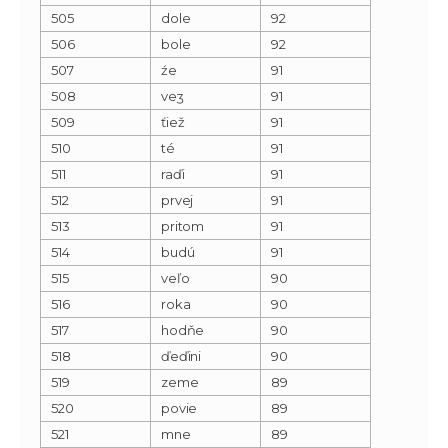
505
dole
92
506
bole
92
507
źe
91
508
veʒ
91
509
ťiež
91
510
té
91
511
raďi
91
512
prvej
91
513
pritom
91
514
budú
91
515
veľo
90
516
roka
90
517
hodňe
90
518
ďeďini
90
519
zeme
89
520
povie
89
521
mne
89