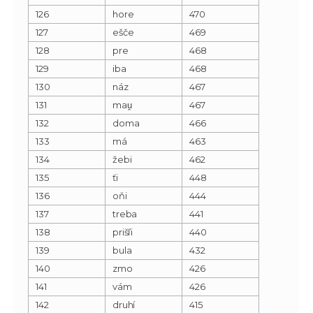
126
hore
470
127
ešče
469
128
pre
468
129
iba
468
130
náz
467
131
mau̯
467
132
doma
466
133
má
463
134
žebi
462
135
ťi
448
136
oňi
444
137
treba
441
138
prišľi
440
139
bula
432
140
zmo
426
141
vám
426
142
druhí
415