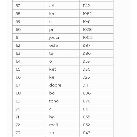
57
aňi
1142
58
len
1082
59
u
1041
60
pri
1028
61
jeden
1002
62
ešťe
987
63
tá
986
64
o
953
65
keť
930
66
ke
925
67
dobre
911
68
bo
896
69
toho
876
70
či
861
71
boli
855
72
maľi
852
73
zo
843