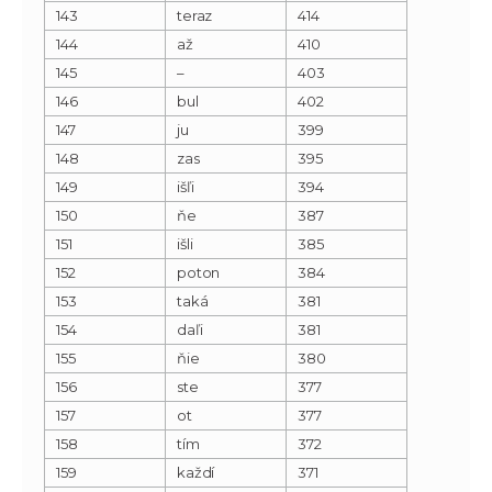
143
teraz
414
144
až
410
145
–
403
146
bul
402
147
ju
399
148
zas
395
149
išľi
394
150
ňe
387
151
išli
385
152
poton
384
153
taká
381
154
daľi
381
155
ňie
380
156
ste
377
157
ot
377
158
tím
372
159
každí
371