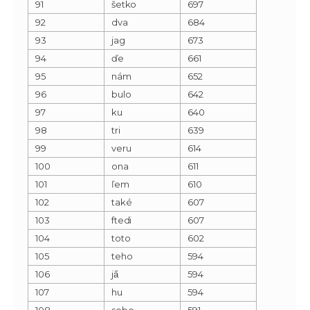
91
šetko
697
92
dva
684
93
jag
673
94
ďe
661
95
nám
652
96
bulo
642
97
ku
640
98
tri
639
99
veru
614
100
ona
611
101
ľem
610
102
také
607
103
ftedi
607
104
toto
602
105
teho
594
106
ja̋
594
107
hu
594
108
sebe
591