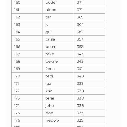
160
buďe
371
161
aľebo
371
162
tan
369
163
k
364
164
gu
362
165
prišla
357
166
potim
352
167
take
347
168
pekňe
343
169
žena
341
170
tedi
340
171
raz
339
172
zaz
338
173
teras
338
174
jeho
338
175
pod
327
176
ňebolo
325