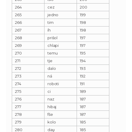
264
cez
200
265
jedno
199
266
tim
198
267
íh
198
268
prišol
197
269
chlapi
197
270
temu
195
271
ti̯e
194
272
dalo
193
273
ná
192
274
roboti
191
275
ci
189
276
naz
187
277
hibaj
187
278
fše
187
279
kolo
185
280
dau̯
185