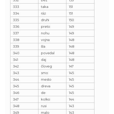
333
taka
151
334
ráz
151
335
druhi
150
336
preto
149
337
nohu
149
338
vojna
148
339
šla
148
340
povedal
148
341
daj
148
342
človeg
147
343
smo
145
344
mesto
145
345
dreva
145
346
de
145
347
kolko
144
348
rusi
143
349
malo
143