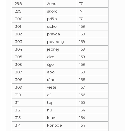
298
ženu
171
299
skoro
171
300
prišlo
171
301
šicko
169
302
pravda
169
303
povedau̯
169
304
jednej
169
305
dze
169
306
ču̯o
169
307
abo
169
308
ráno
168
309
vieťe
167
310
ej
166
311
téj
165
312
nu
164
313
kravi
164
314
konope
164