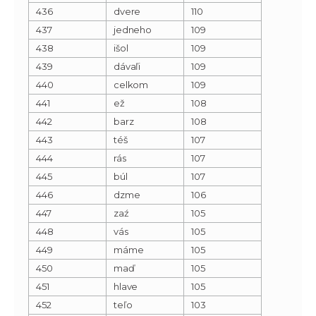
436
dvere
110
437
jedneho
109
438
išol
109
439
dávaľi
109
440
celkom
109
441
ež
108
442
barz
108
443
téš
107
444
rás
107
445
búl
107
446
dzme
106
447
zaź
105
448
vás
105
449
máme
105
450
maď
105
451
hlave
105
452
teľo
103