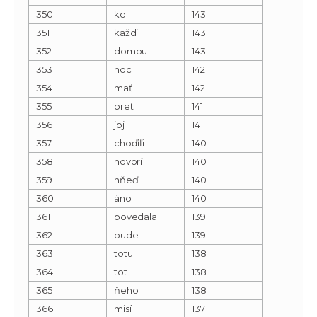
350
ko
143
351
každi
143
352
domou
143
353
noc
142
354
mať
142
355
pret
141
356
joj
141
357
choďiľi
140
358
hovorí
140
359
hňeď
140
360
áno
140
361
povedala
139
362
bude
139
363
totu
138
364
tot
138
365
ňeho
138
366
misí
137