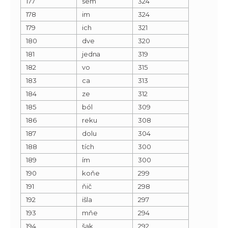
177
sem
324
178
im
324
179
ich
321
180
dve
320
181
jedna
319
182
vo
315
183
ca
313
184
ze
312
185
ból
309
186
reku
308
187
dolu
304
188
tích
300
189
ím
300
190
koňe
299
191
ňič
298
192
išla
297
193
mňe
294
194
šak
292