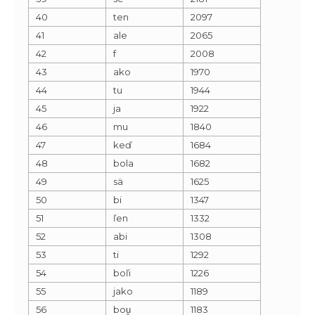
40
ten
2097
41
ale
2065
42
f
2008
43
ako
1970
44
tu
1944
45
ja
1922
46
mu
1840
47
keď
1684
48
bola
1682
49
sä
1625
50
bi
1347
51
ľen
1332
52
abi
1308
53
ti
1292
54
boľi
1226
55
jako
1189
56
bou̯
1183