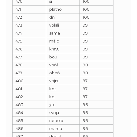
470
śi
100
471
plátno
100
472
dňi
100
473
volali
99
474
sama
99
475
málo
99
476
kravu
99
477
bou
99
478
voňi
98
479
oheň
98
480
vojnu
97
481
kot
97
482
kej
97
483
χto
96
484
svoju
96
485
nebolo
96
486
mama
96
487
dostal
96