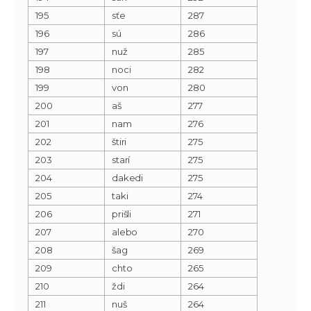
195
sťe
287
196
sú
286
197
nuž
285
198
noci
282
199
von
280
200
aš
277
201
nam
276
202
štiri
275
203
starí
275
204
dakedi
275
205
taki
274
206
prišli
271
207
alebo
270
208
šag
269
209
chto
265
210
ždi
264
211
nuš
264