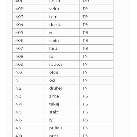
401
cestu
120
402
velmi
119
403
tem
119
404
dome
119
405
iγ
118
406
chitro
118
407
furd
118
408
ťa
117
409
robota
117
410
ofce
117
411
oči
117
412
druhej
117
413
zime
116
414
takej
116
415
stalo
116
416
iχ
116
417
prišieu̯
115
418
prez
115