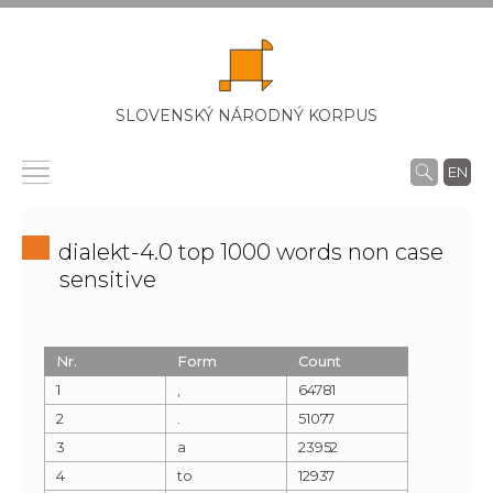
SLOVENSKÝ NÁRODNÝ KORPUS
EN
dialekt-4.0 top 1000 words non case
sensitive
Nr.
Form
Count
1
,
64781
2
.
51077
3
a
23952
4
to
12937