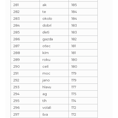
281
ak
185
282
te
184
283
okolo
184
284
dobrí
183
285
ďeťi
183
286
gazda
182
287
oťec
181
288
kím
181
289
roku
180
290
celí
180
291
moc
179
292
jano
179
293
hlavu
177
294
ag
175
295
tíh
174
296
volaľi
172
297
šva
172