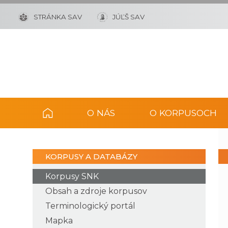
STRÁNKA SAV
JÚĽŠ SAV
O NÁS
O KORPUSOCH
KORPUSY A DATABÁZY
Korpusy SNK
Obsah a zdroje korpusov
Terminologický portál
Mapka