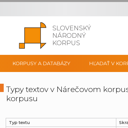
SLOVENSKÝ
NÁRODNÝ
KORPUS
KORPUSY A DATABÁZY
HĽADAŤ V KOR
Typy textov v Nárečovom korpu
korpusu
Typ textu
Skr