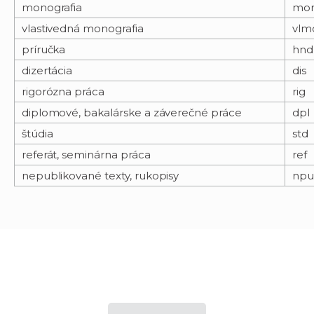
monografia
mo
vlastivedná monografia
vlm
príručka
hnd
dizertácia
dis
rigorózna práca
rig
diplomové, bakalárske a záverečné práce
dpl
štúdia
std
referát, seminárna práca
ref
nepublikované texty, rukopisy
npu