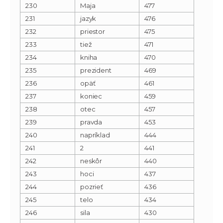
230
Maja
477
231
jazyk
476
232
priestor
475
233
tiež
471
234
kniha
470
235
prezident
469
236
opäť
461
237
koniec
459
238
otec
457
239
pravda
453
240
napríklad
444
241
2
441
242
neskôr
440
243
hoci
437
244
pozrieť
436
245
telo
434
246
sila
430