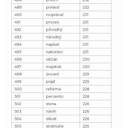
489
priniesť
232
490
rozprávať
231
491
proces
231
492
pôvodný
231
493
národný
231
494
napísať
231
495
nakoniec
231
496
občan
230
497
majetok
230
498
úroveň
229
499
prijať
229
500
reforma
228
501
percento
228
502
stena
226
503
návrh
226
504
dávať
226
505
stretnutie
225