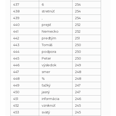
437
6
254
438
stretnúť
254
439
‚
254
440
prejsť
252
441
Nemecko
252
442
predtým
251
443
Tomáš
250
444
podpora
250
445
Peter
250
446
výsledok
249
447
smer
248
448
%
248
449
ťažký
247
450
jasný
247
451
informácia
246
452
vzniknúť
245
453
svätý
245