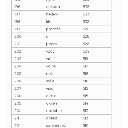
196
celkom
535
197
nejaký
533
198
film
532
199
pretože
528
200
u
526
201
počas
526
202
vždy
524
203
vrátiť
519
204
vojna
519
205
než
518
206
stále
516
207
viac
515
208
okolo
515
209
okrem
514
210
obdobie
513
211
oblasť
512
212
spoločnosť
510