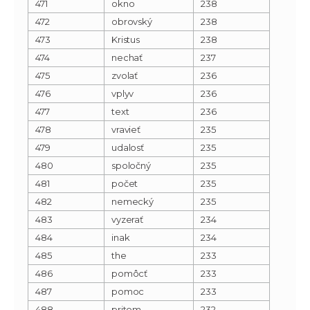
471
okno
238
472
obrovský
238
473
Kristus
238
474
nechať
237
475
zvolať
236
476
vplyv
236
477
text
236
478
vravieť
235
479
udalosť
235
480
spoločný
235
481
počet
235
482
nemecký
235
483
vyzerať
234
484
inak
234
485
the
233
486
pomôcť
233
487
pomoc
233
488
pritom
232