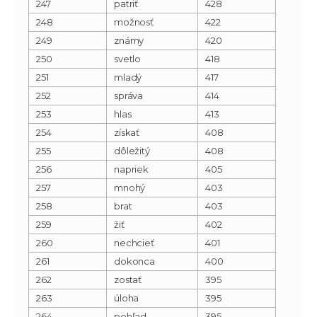
247
patriť
428
248
možnosť
422
249
známy
420
250
svetlo
418
251
mladý
417
252
správa
414
253
hlas
413
254
získať
408
255
dôležitý
408
256
napriek
405
257
mnohý
403
258
brat
403
259
žiť
402
260
nechcieť
401
261
dokonca
400
262
zostať
395
263
úloha
395
264
pohľad
395