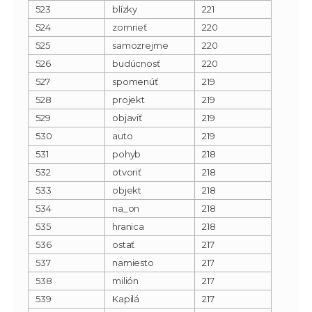
523
blízky
221
524
zomrieť
220
525
samozrejme
220
526
budúcnosť
220
527
spomenúť
219
528
projekt
219
529
objaviť
219
530
auto
219
531
pohyb
218
532
otvoriť
218
533
objekt
218
534
na_on
218
535
hranica
218
536
ostať
217
537
namiesto
217
538
milión
217
539
Kapilá
217