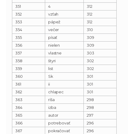
351
4
312
352
vzťah
312
353
pápež
312
354
večer
310
355
písať
309
356
nielen
309
357
vlastne
303
358
štyri
302
359
list
302
360
Sk
301
361
ii
301
362
chlapec
301
363
ríša
298
364
izba
298
365
autor
297
366
potrebovať
296
367
pokračovať
296