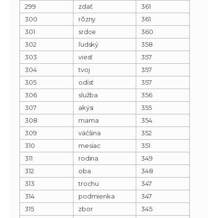
299
zdať
361
300
rôzny
361
301
srdce
360
302
ľudský
358
303
viesť
357
304
tvoj
357
305
odísť
357
306
služba
356
307
akýsi
355
308
mama
354
309
väčšina
352
310
mesiac
351
311
rodina
349
312
oba
348
313
trochu
347
314
podmienka
347
315
zbor
345