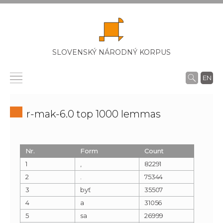
SLOVENSKÝ NÁRODNÝ KORPUS
EN
r-mak-6.0 top 1000 lemmas
Nr.
Form
Count
1
,
82291
2
.
75344
3
byť
35507
4
a
31056
5
sa
26999