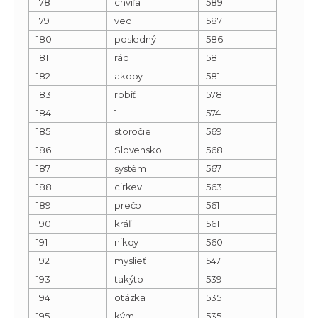
178
chvíľa
589
179
vec
587
180
posledný
586
181
rád
581
182
akoby
581
183
robiť
578
184
1
574
185
storočie
569
186
Slovensko
568
187
systém
567
188
cirkev
563
189
prečo
561
190
kráľ
561
191
nikdy
560
192
myslieť
547
193
takýto
539
194
otázka
535
195
kým
535