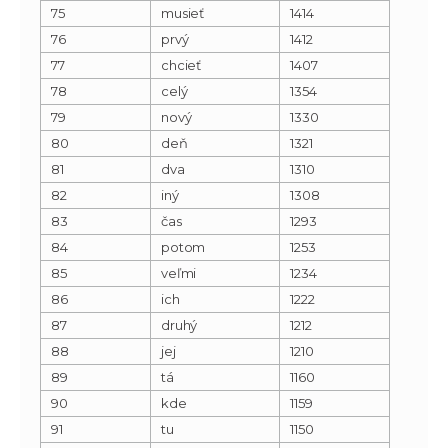
75
musieť
1414
76
prvý
1412
77
chcieť
1407
78
celý
1354
79
nový
1330
80
deň
1321
81
dva
1310
82
iný
1308
83
čas
1293
84
potom
1253
85
veľmi
1234
86
ich
1222
87
druhý
1212
88
jej
1210
89
tá
1160
90
kde
1159
91
tu
1150