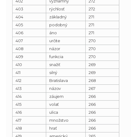
402
významný
272
403
rýchlosť
272
404
základný
271
405
podobný
271
406
áno
271
407
určite
270
408
názor
270
409
funkcia
270
410
snažiť
269
411
silný
269
412
Bratislava
268
413
názov
267
414
záujem
266
415
volať
266
416
ulica
266
417
množstvo
266
418
hrať
266
419
americký
265