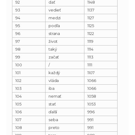
92
dať
1148
93
vedieť
1137
94
medzi
1127
95
podľa
1125
96
strana
1122
97
život
1119
98
taký
1114
99
začať
1113
100
/
1111
101
každý
1107
102
vláda
1066
103
iba
1066
104
nemať
1058
105
stať
1053
106
ďalší
996
107
seba
991
108
preto
991