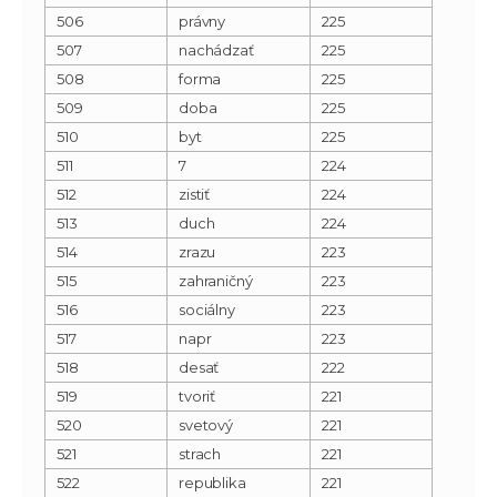
506
právny
225
507
nachádzať
225
508
forma
225
509
doba
225
510
byt
225
511
7
224
512
zistiť
224
513
duch
224
514
zrazu
223
515
zahraničný
223
516
sociálny
223
517
napr
223
518
desať
222
519
tvoriť
221
520
svetový
221
521
strach
221
522
republika
221