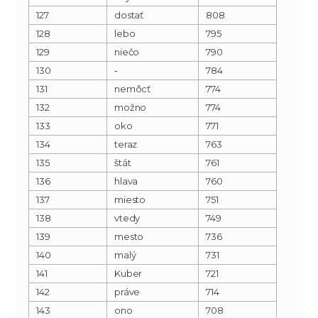
127
dostať
808
128
lebo
795
129
niečo
790
130
‐
784
131
nemôcť
774
132
možno
774
133
oko
771
134
teraz
763
135
štát
761
136
hlava
760
137
miesto
751
138
vtedy
749
139
mesto
736
140
malý
731
141
Kuber
721
142
práve
714
143
ono
708