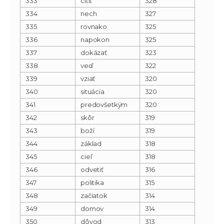
333
cítiť
328
334
nech
327
335
rovnako
325
336
napokon
325
337
dokázať
323
338
veď
322
339
vziať
320
340
situácia
320
341
predovšetkým
320
342
skôr
319
343
boží
319
344
základ
318
345
cieľ
318
346
odvetiť
316
347
politika
315
348
začiatok
314
349
domov
314
350
dôvod
313