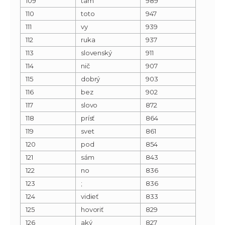
109
tam
989
110
toto
947
111
vy
939
112
ruka
937
113
slovenský
911
114
nič
907
115
dobrý
903
116
bez
902
117
slovo
872
118
prísť
864
119
svet
861
120
pod
854
121
sám
843
122
no
836
123
;
836
124
vidieť
833
125
hovoriť
829
126
aký
827