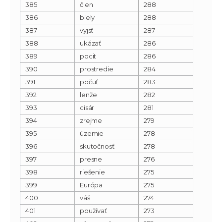
385
člen
288
386
biely
288
387
vyjsť
287
388
ukázať
286
389
pocit
286
390
prostredie
284
391
počuť
283
392
lenže
282
393
cisár
281
394
zrejme
279
395
územie
278
396
skutočnosť
278
397
presne
276
398
riešenie
275
399
Európa
275
400
váš
274
401
používať
273