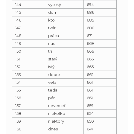
144
vysoký
694
145
dom
686
146
kto
685
147
tvár
680
148
práca
671
149
nad
669
150
tri
666
151
starý
665
152
istý
665
153
dobre
662
154
veľa
661
155
teda
661
156
pán
661
157
nevedieť
659
158
niekoľko
654
159
niektorý
650
160
dnes
647