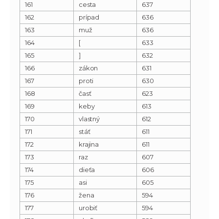
161
cesta
637
162
prípad
636
163
muž
636
164
[
633
165
]
632
166
zákon
631
167
proti
630
168
časť
623
169
keby
613
170
vlastný
612
171
stáť
611
172
krajina
611
173
raz
607
174
dieťa
606
175
asi
605
176
žena
594
177
urobiť
594