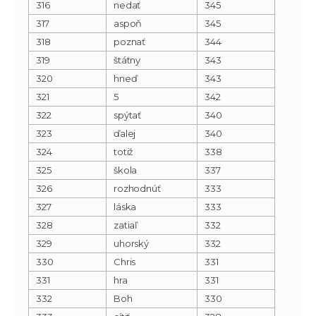
316
nedať
345
317
aspoň
345
318
poznať
344
319
štátny
343
320
hneď
343
321
5
342
322
spýtať
340
323
ďalej
340
324
totiž
338
325
škola
337
326
rozhodnúť
333
327
láska
333
328
zatiaľ
332
329
uhorský
332
330
Chris
331
331
hra
331
332
Boh
330