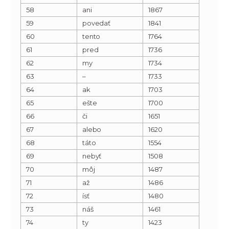
58
ani
1867
59
povedať
1841
60
tento
1764
61
pred
1736
62
my
1734
63
–
1733
64
ak
1703
65
ešte
1700
66
či
1651
67
alebo
1620
68
táto
1554
69
nebyť
1508
70
môj
1487
71
až
1486
72
ísť
1480
73
náš
1461
74
ty
1423