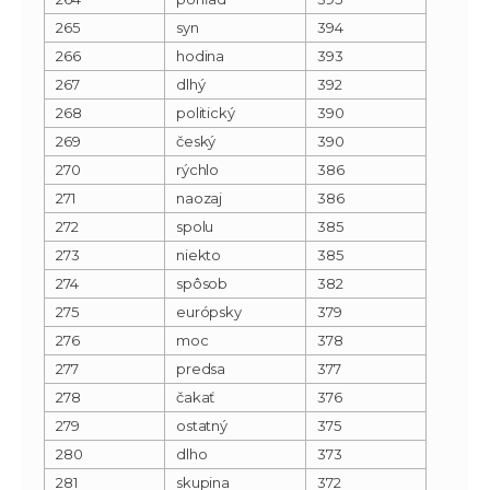
265
syn
394
266
hodina
393
267
dlhý
392
268
politický
390
269
český
390
270
rýchlo
386
271
naozaj
386
272
spolu
385
273
niekto
385
274
spôsob
382
275
európsky
379
276
moc
378
277
predsa
377
278
čakať
376
279
ostatný
375
280
dlho
373
281
skupina
372