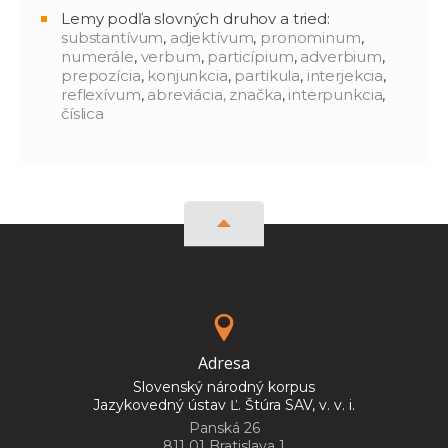
Lemy podľa slovných druhov a tried:
substantívum
,
adjektívum
,
pronominum
,
numerále
,
verbum
,
particípium
,
adverbium
,
prepozícia
,
konjunkcia
,
partikula
,
interjekcia
,
reflexívum
,
abreviácia, značka
,
interpunkcia
,
číslica
Adresa
Slovenský národný korpus
Jazykovedný ústav Ľ. Štúra SAV, v. v. i.
Panská 26
811 01 Bratislava 1