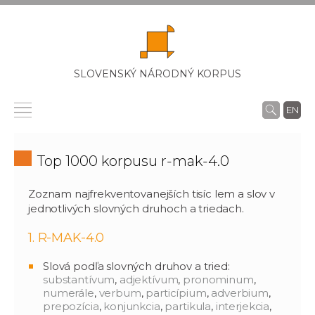
SLOVENSKÝ NÁRODNÝ KORPUS
EN
Top 1000 korpusu r-mak-4.0
Zoznam najfrekventovanejších tisíc lem a slov v
jednotlivých slovných druhoch a triedach.
1. R-MAK-4.0
Slová podľa slovných druhov a tried:
substantívum
,
adjektívum
,
pronominum
,
numerále
,
verbum
,
particípium
,
adverbium
,
prepozícia
,
konjunkcia
,
partikula
,
interjekcia
,