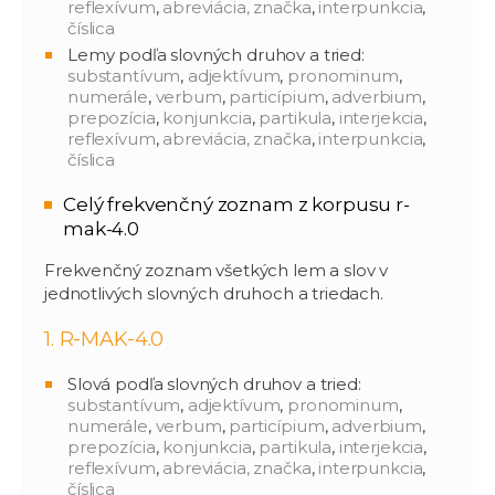
reflexívum
,
abreviácia, značka
,
interpunkcia
,
číslica
Lemy podľa slovných druhov a tried:
substantívum
,
adjektívum
,
pronominum
,
numerále
,
verbum
,
particípium
,
adverbium
,
prepozícia
,
konjunkcia
,
partikula
,
interjekcia
,
reflexívum
,
abreviácia, značka
,
interpunkcia
,
číslica
Celý frekvenčný zoznam z korpusu r-
mak-4.0
Frekvenčný zoznam všetkých lem a slov v
jednotlivých slovných druhoch a triedach.
1. R-MAK-4.0
Slová podľa slovných druhov a tried:
substantívum
,
adjektívum
,
pronominum
,
numerále
,
verbum
,
particípium
,
adverbium
,
prepozícia
,
konjunkcia
,
partikula
,
interjekcia
,
reflexívum
,
abreviácia, značka
,
interpunkcia
,
číslica