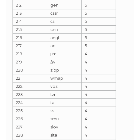
212
gen
5
213
čssr
5
214
čsl
5
215
cnn
5
216
angl
5
217
ad
5
218
μm
4
219
Δv
4
220
zipp
4
221
wmap
4
222
voz
4
223
tzn
4
224
ta
4
225
ss
4
226
smu
4
227
slov
4
228
sita
4