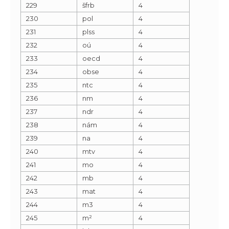
229
šfrb
4
230
pol
4
231
plss
4
232
oú
4
233
oecd
4
234
obse
4
235
ntc
4
236
nm
4
237
ndr
4
238
nám
4
239
na
4
240
mtv
4
241
mo
4
242
mb
4
243
mat
4
244
m3
4
245
m²
4