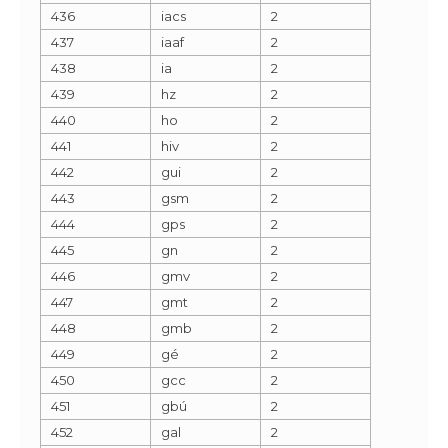
436
iacs
2
437
iaaf
2
438
ia
2
439
hz
2
440
ho
2
441
hiv
2
442
gui
2
443
gsm
2
444
gps
2
445
gn
2
446
gmv
2
447
gmt
2
448
gmb
2
449
gé
2
450
gcc
2
451
gbú
2
452
gal
2