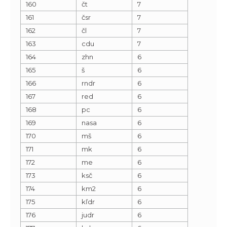
160
čt
7
161
čsr
7
162
čl
7
163
cdu
7
164
zhn
6
165
š
6
166
rndr
6
167
red
6
168
pc
6
169
nasa
6
170
mš
6
171
mk
6
172
me
6
173
ksč
6
174
km2
6
175
kľdr
6
176
judr
6