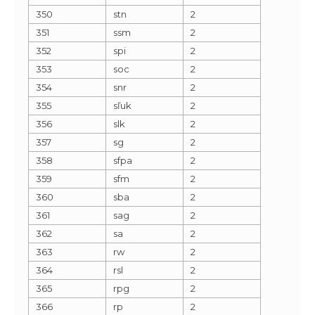
350
stn
2
351
ssm
2
352
spi
2
353
soc
2
354
snr
2
355
sľuk
2
356
slk
2
357
sg
2
358
sfpa
2
359
sfm
2
360
sba
2
361
sag
2
362
sa
2
363
rw
2
364
rsl
2
365
rpg
2
366
rp
2