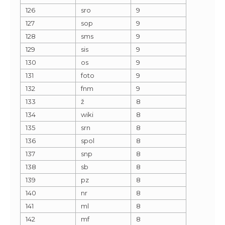
126
sro
9
127
sop
9
128
sms
9
129
sis
9
130
os
9
131
foto
9
132
fnm
9
133
ž
8
134
wiki
8
135
srn
8
136
spol
8
137
snp
8
138
sb
8
139
pz
8
140
nr
8
141
ml
8
142
mf
8