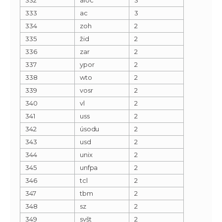
333
ac
3
334
zoh
2
335
žid
2
336
zar
2
337
ypor
2
338
wto
2
339
vosr
2
340
vl
2
341
uss
2
342
úsodu
2
343
usd
2
344
unix
2
345
unfpa
2
346
tcl
2
347
tbm
2
348
sz
2
349
svšt
2