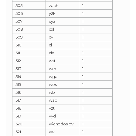
505
zach
1
506
y2k
1
507
xyz
1
508
xxl
1
509
xv
1
510
xl
1
511
xix
1
512
wst
1
513
wm
1
514
wga
1
515
wes
1
516
wb
1
517
wap
1
518
vzt
1
519
vyd
1
520
východoslov
1
521
vw
1