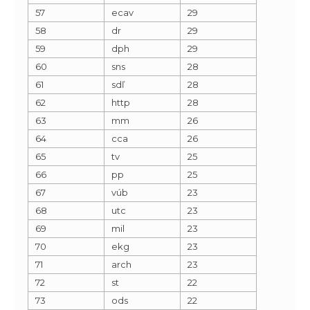
57
ecav
29
58
dr
29
59
dph
29
60
sns
28
61
sdľ
28
62
http
28
63
mm
26
64
cca
26
65
tv
25
66
pp
25
67
vúb
23
68
utc
23
69
mil
23
70
ekg
23
71
arch
23
72
st
22
73
ods
22