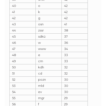
40
o
42
41
k
42
42
g
42
43
osn
41
44
zssr
38
45
sdkú
37
46
w
36
47
www
34
48
e
33
49
cm
33
50
kdh
32
51
cd
32
52
pozn
30
53
mld
30
54
ev
30
55
mgr
29
56
f
29