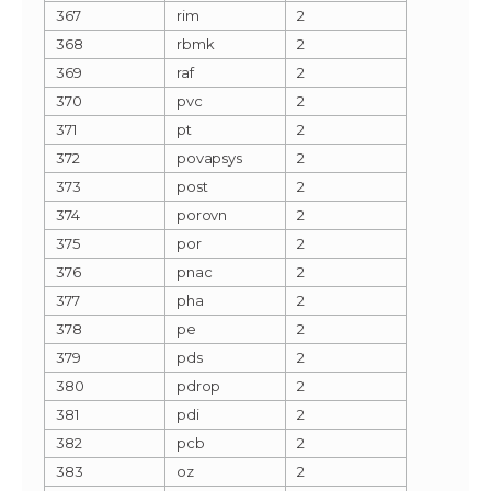
367
rim
2
368
rbmk
2
369
raf
2
370
pvc
2
371
pt
2
372
povapsys
2
373
post
2
374
porovn
2
375
por
2
376
pnac
2
377
pha
2
378
pe
2
379
pds
2
380
pdrop
2
381
pdi
2
382
pcb
2
383
oz
2