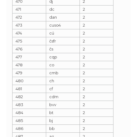
470
dj
2
471
dc
2
472
dan
2
473
cuso4
2
474
cú
2
475
čsfr
2
476
čs
2
477
cqp
2
478
co
2
479
cmb
2
480
ch
2
481
cf
2
482
cdm
2
483
bvv
2
484
bt
2
485
bj
2
486
bb
2
487
az
2