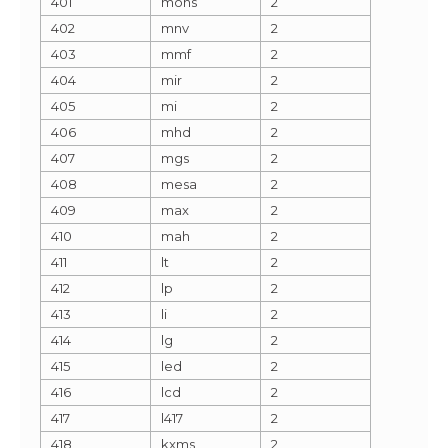
401
mons
2
402
mnv
2
403
mmf
2
404
mir
2
405
mi
2
406
mhd
2
407
mgs
2
408
mesa
2
409
max
2
410
mah
2
411
lt
2
412
lp
2
413
li
2
414
lg
2
415
led
2
416
lcd
2
417
l417
2
418
kxms
2