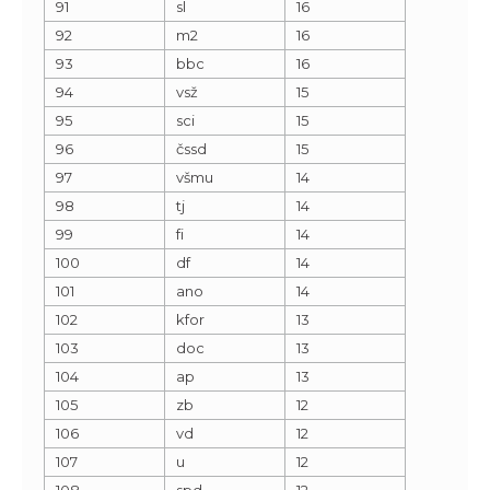
91
sl
16
92
m2
16
93
bbc
16
94
vsž
15
95
sci
15
96
čssd
15
97
všmu
14
98
tj
14
99
fi
14
100
df
14
101
ano
14
102
kfor
13
103
doc
13
104
ap
13
105
zb
12
106
vd
12
107
u
12
108
spd
12