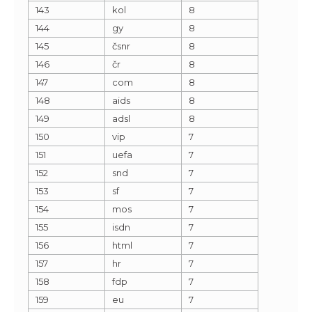
143
kol
8
144
gy
8
145
čsnr
8
146
čr
8
147
com
8
148
aids
8
149
adsl
8
150
vip
7
151
uefa
7
152
snd
7
153
sf
7
154
mos
7
155
isdn
7
156
html
7
157
hr
7
158
fdp
7
159
eu
7