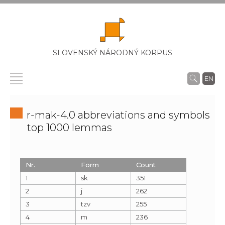
SLOVENSKÝ NÁRODNÝ KORPUS
EN
r-mak-4.0 abbreviations and symbols
top 1000 lemmas
Nr.
Form
Count
1
sk
351
2
j
262
3
tzv
255
4
m
236