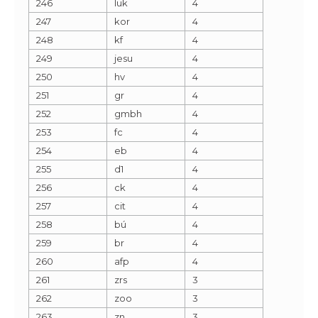
246
luk
4
247
kor
4
248
kf
4
249
jesu
4
250
hv
4
251
gr
4
252
gmbh
4
253
fc
4
254
eb
4
255
d1
4
256
ck
4
257
cit
4
258
bú
4
259
br
4
260
afp
4
261
zrs
3
262
zoo
3
263
zn
3