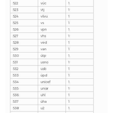
522
vúc
1
523
vtj
1
524
všvu
1
525
vs
1
526
vpn
1
527
vhs
1
528
ved
1
529
van
1
530
útp
1
531
usno
1
532
usb
1
533
úpd
1
534
unicef
1
535
uniar
1
536
uhl
1
537
úha
1
538
u2
1