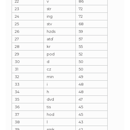
22
v
86
23
str
72
24
ing
72
25
stv
68
26
hzds
59
27
atď
57
28
kr
55
29
pod
52
30
d
50
31
cz
50
32
min
49
33
i
48
34
h
48
35
dvd
47
36
tis
45
37
hod
45
38
l
43
39
smk
42