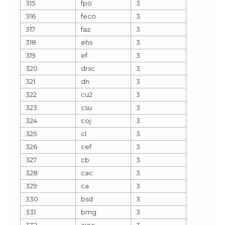
315
fpö
3
316
feco
3
317
faz
3
318
ehs
3
319
ef
3
320
drsc
3
321
dn
3
322
cu2
3
323
csu
3
324
coj
3
325
cl
3
326
cef
3
327
cb
3
328
cac
3
329
ca
3
330
bsd
3
331
bmg
3
332
aioc
3