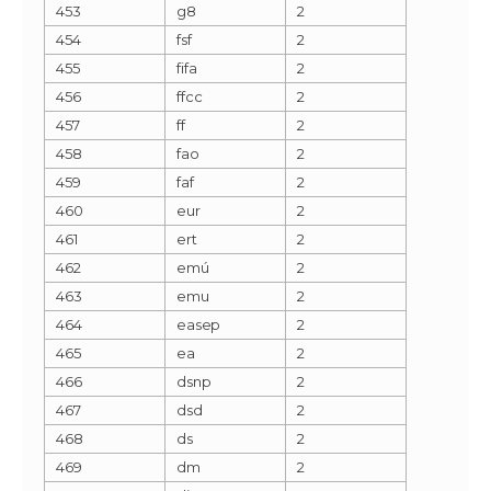
453
g8
2
454
fsf
2
455
fifa
2
456
ffcc
2
457
ff
2
458
fao
2
459
faf
2
460
eur
2
461
ert
2
462
emú
2
463
emu
2
464
easep
2
465
ea
2
466
dsnp
2
467
dsd
2
468
ds
2
469
dm
2