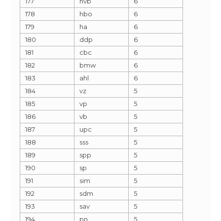
177
hvb
6
178
hbo
6
179
ha
6
180
ddp
6
181
cbc
6
182
bmw
6
183
ahl
6
184
vz
5
185
vp
5
186
vb
5
187
upc
5
188
sss
5
189
spp
5
190
sp
5
191
sim
5
192
sdm
5
193
sav
5
194
pn
5