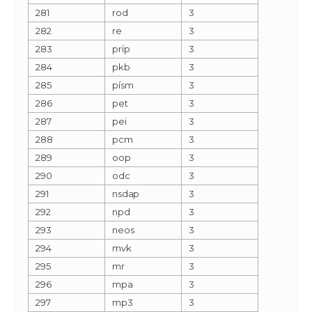
281
rod
3
282
re
3
283
príp
3
284
pkb
3
285
písm
3
286
pet
3
287
pei
3
288
pcm
3
289
oop
3
290
odc
3
291
nsdap
3
292
npd
3
293
neos
3
294
mvk
3
295
mr
3
296
mpa
3
297
mp3
3