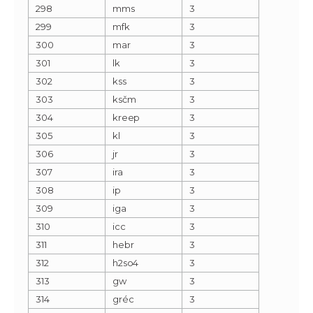
298
mms
3
299
mfk
3
300
mar
3
301
lk
3
302
kss
3
303
ksčm
3
304
kreep
3
305
kl
3
306
jr
3
307
ira
3
308
ip
3
309
iga
3
310
icc
3
311
hebr
3
312
h2so4
3
313
gw
3
314
gréc
3