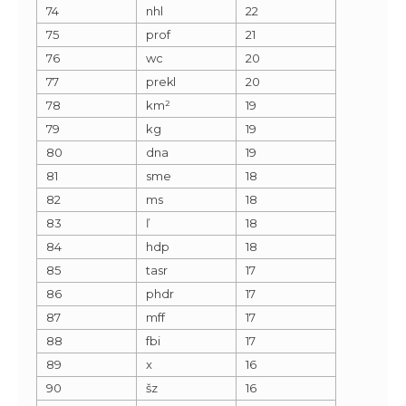
74
nhl
22
75
prof
21
76
wc
20
77
prekl
20
78
km²
19
79
kg
19
80
dna
19
81
sme
18
82
ms
18
83
ľ
18
84
hdp
18
85
tasr
17
86
phdr
17
87
mff
17
88
fbi
17
89
x
16
90
šz
16