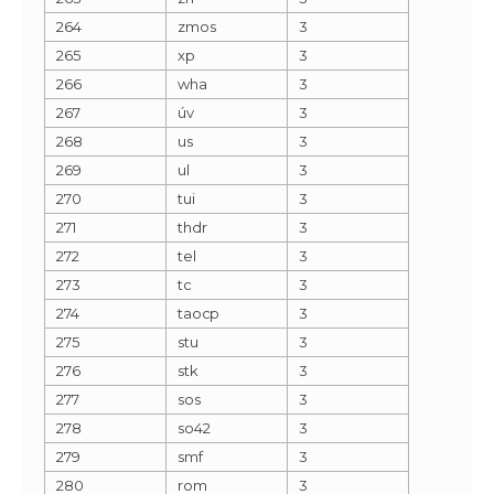
264
zmos
3
265
xp
3
266
wha
3
267
úv
3
268
us
3
269
ul
3
270
tui
3
271
thdr
3
272
tel
3
273
tc
3
274
taocp
3
275
stu
3
276
stk
3
277
sos
3
278
so42
3
279
smf
3
280
rom
3