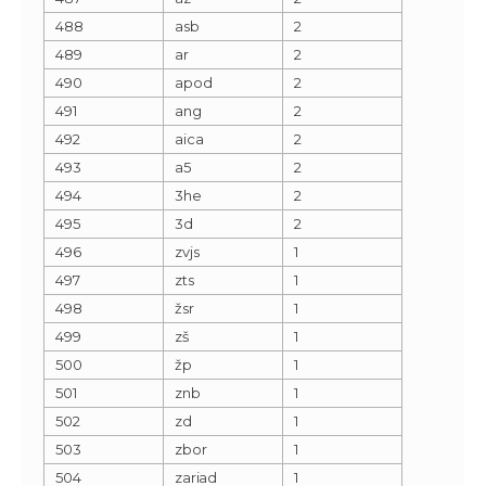
488
asb
2
489
ar
2
490
apod
2
491
ang
2
492
aica
2
493
a5
2
494
3he
2
495
3d
2
496
zvjs
1
497
zts
1
498
žsr
1
499
zš
1
500
žp
1
501
znb
1
502
zd
1
503
zbor
1
504
zariad
1