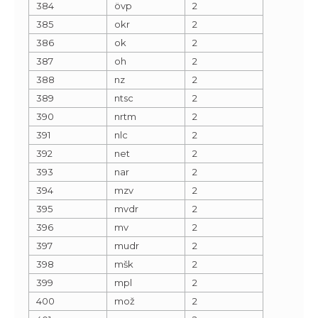
384
övp
2
385
okr
2
386
ok
2
387
oh
2
388
nz
2
389
ntsc
2
390
nrtm
2
391
nlc
2
392
net
2
393
nar
2
394
mzv
2
395
mvdr
2
396
mv
2
397
mudr
2
398
mšk
2
399
mpl
2
400
mož
2