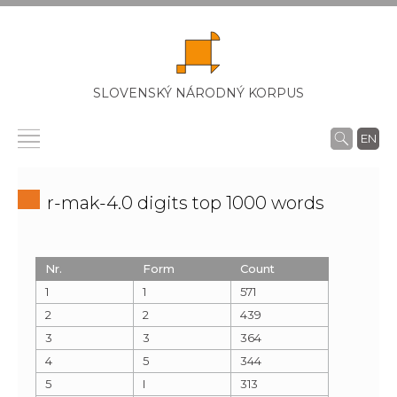
SLOVENSKÝ NÁRODNÝ KORPUS
EN
r-mak-4.0 digits top 1000 words
Nr.
Form
Count
1
1
571
2
2
439
3
3
364
4
5
344
5
I
313