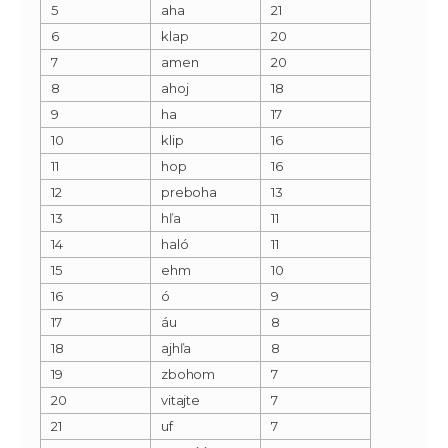
5
aha
21
6
klap
20
7
amen
20
8
ahoj
18
9
ha
17
10
klip
16
11
hop
16
12
preboha
13
13
hľa
11
14
haló
11
15
ehm
10
16
ó
9
17
áu
8
18
ajhľa
8
19
zbohom
7
20
vitajte
7
21
uf
7