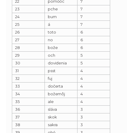
22
pomóóc
7
23
pche
7
24
bum
7
25
á
7
26
toto
6
27
no
6
28
bože
6
29
och
5
30
dovidenia
5
31
psst
4
32
fuj
4
33
dočerta
4
34
božemôj
4
35
ale
4
36
sláva
3
37
skok
3
38
sakra
3
39
ohó
3