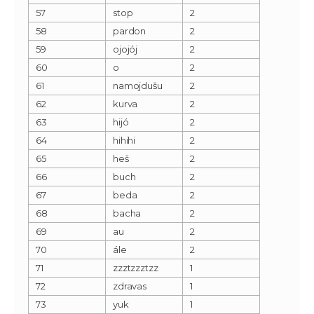
57
stop
2
58
pardon
2
59
ojojój
2
60
o
2
61
namojdušu
2
62
kurva
2
63
hijó
2
64
hihihi
2
65
heš
2
66
buch
2
67
beda
2
68
bacha
2
69
au
2
70
ále
2
71
zzztzzztzz
1
72
zdravas
1
73
yuk
1