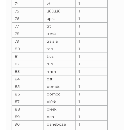
74
vŕ
1
75
úúúúúú
1
76
upss
1
77
trt
1
78
tresk
1
79
tralala
1
80
tap
1
81
šlus
1
82
rup
1
83
rrrrrrr
1
84
pst
1
85
pomóc
1
86
pomoc
1
87
plésk
1
88
plesk
1
89
pch
1
90
panebože
1