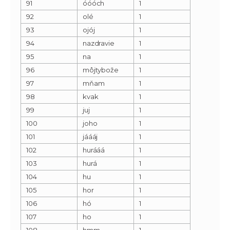
91
óóóch
1
92
olé
1
93
ojój
1
94
nazdravie
1
95
na
1
96
môjtybože
1
97
mňam
1
98
kvak
1
99
juj
1
100
joho
1
101
jáááj
1
102
hurááá
1
103
hurá
1
104
hu
1
105
hor
1
106
hó
1
107
ho
1
108
hmm
1