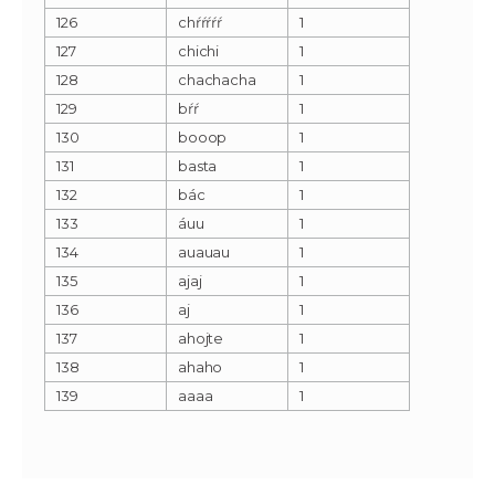
126
chŕŕŕŕŕ
1
127
chichi
1
128
chachacha
1
129
bŕŕ
1
130
booop
1
131
basta
1
132
bác
1
133
áuu
1
134
auauau
1
135
ajaj
1
136
aj
1
137
ahojte
1
138
ahaho
1
139
aaaa
1