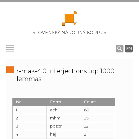
SLOVENSKÝ NÁRODNÝ KORPUS
EN
r-mak-4.0 interjections top 1000
lemmas
Nr.
Form
Count
1
ach
68
2
mhm
25
3
pozor
22
4
hej
21