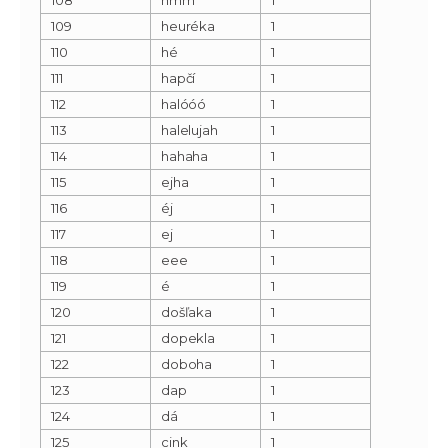
109
heuréka
1
110
hé
1
111
hapčí
1
112
halóóó
1
113
halelujah
1
114
hahaha
1
115
ejha
1
116
éj
1
117
ej
1
118
eee
1
119
é
1
120
došľaka
1
121
dopekla
1
122
doboha
1
123
dap
1
124
dá
1
125
cink
1