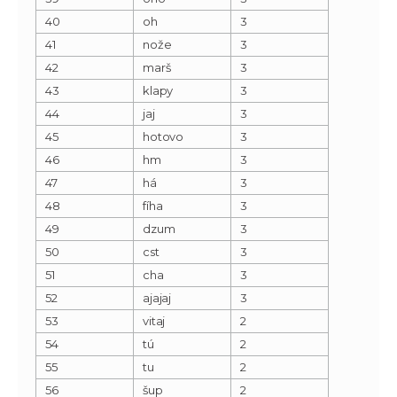
40
oh
3
41
nože
3
42
marš
3
43
klapy
3
44
jaj
3
45
hotovo
3
46
hm
3
47
há
3
48
fíha
3
49
dzum
3
50
cst
3
51
cha
3
52
ajajaj
3
53
vitaj
2
54
tú
2
55
tu
2
56
šup
2