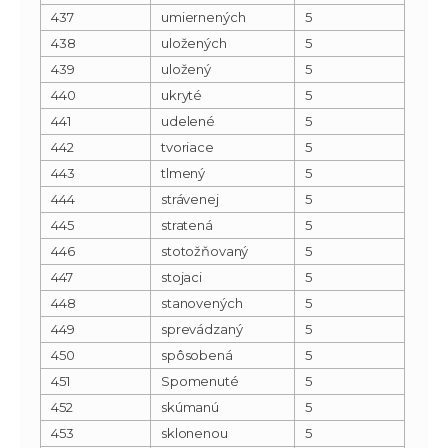
437
umiernených
5
438
uložených
5
439
uložený
5
440
ukryté
5
441
udelené
5
442
tvoriace
5
443
tlmený
5
444
strávenej
5
445
stratená
5
446
stotožňovaný
5
447
stojaci
5
448
stanovených
5
449
sprevádzaný
5
450
spôsobená
5
451
Spomenuté
5
452
skúmanú
5
453
sklonenou
5