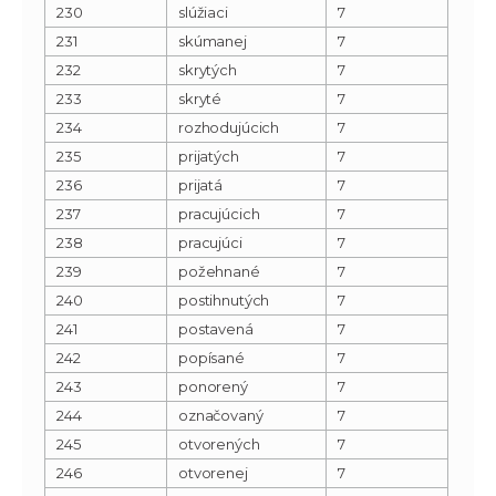
230
slúžiaci
7
231
skúmanej
7
232
skrytých
7
233
skryté
7
234
rozhodujúcich
7
235
prijatých
7
236
prijatá
7
237
pracujúcich
7
238
pracujúci
7
239
požehnané
7
240
postihnutých
7
241
postavená
7
242
popísané
7
243
ponorený
7
244
označovaný
7
245
otvorených
7
246
otvorenej
7