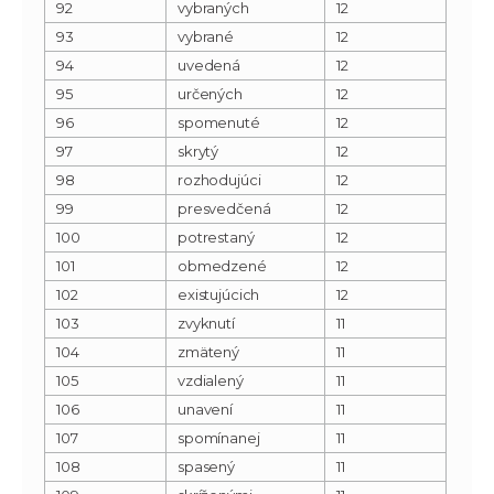
92
vybraných
12
93
vybrané
12
94
uvedená
12
95
určených
12
96
spomenuté
12
97
skrytý
12
98
rozhodujúci
12
99
presvedčená
12
100
potrestaný
12
101
obmedzené
12
102
existujúcich
12
103
zvyknutí
11
104
zmätený
11
105
vzdialený
11
106
unavení
11
107
spomínanej
11
108
spasený
11