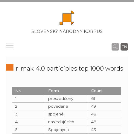
SLOVENSKÝ NÁRODNÝ KORPUS
EN
r-mak-4.0 participles top 1000 words
Nr.
Form
Count
1
presvedčený
61
2
povedané
49
3
spojené
48
4
nasledujúcich
48
5
Spojených
43