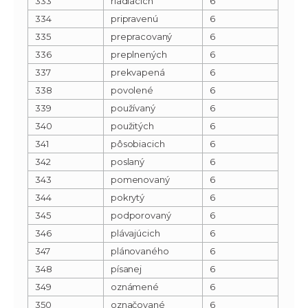
333
riadiacich
6
334
pripravenú
6
335
prepracovaný
6
336
preplnených
6
337
prekvapená
6
338
povolené
6
339
používaný
6
340
použitých
6
341
pôsobiacich
6
342
poslaný
6
343
pomenovaný
6
344
pokrytý
6
345
podporovaný
6
346
plávajúcich
6
347
plánovaného
6
348
písanej
6
349
oznámené
6
350
označované
6