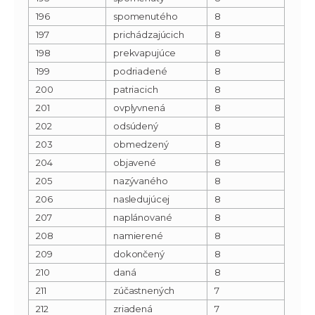
196
spomenutého
8
197
prichádzajúcich
8
198
prekvapujúce
8
199
podriadené
8
200
patriacich
8
201
ovplyvnená
8
202
odsúdený
8
203
obmedzený
8
204
objavené
8
205
nazývaného
8
206
nasledujúcej
8
207
naplánované
8
208
namierené
8
209
dokončený
8
210
daná
8
211
zúčastnených
7
212
zriadená
7