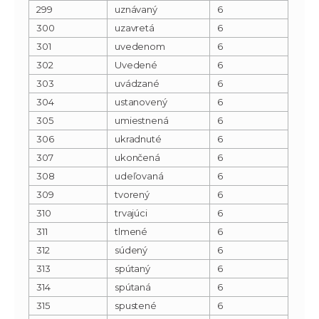
299
uznávaný
6
300
uzavretá
6
301
uvedenom
6
302
Uvedené
6
303
uvádzané
6
304
ustanovený
6
305
umiestnená
6
306
ukradnuté
6
307
ukončená
6
308
udeľovaná
6
309
tvorený
6
310
trvajúci
6
311
tlmené
6
312
súdený
6
313
spútaný
6
314
spútaná
6
315
spustené
6