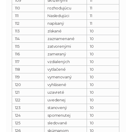
109
skríženými
11
110
rozhodujúcu
11
111
Nasledujúci
11
112
napísaný
11
113
získané
10
114
zaznamenané
10
115
zatvorenými
10
116
zameraný
10
117
vzdialených
10
118
vytlačené
10
119
vymenovaný
10
120
vyhlásené
10
121
uzavreté
10
122
uvedenej
10
123
stanovený
10
124
spomenutej
10
125
sledované
10
126
skúmanom
10