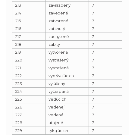
213
zavraždený
7
214
zavedené
7
215
zatvorené
7
216
zatknutý
7
217
zachytené
7
218
zabitý
7
219
vytvorená
7
220
vystrašený
7
221
vystrašená
7
222
vyplývajúcich
7
223
vylúčený
7
224
vyčerpaná
7
225
vedúcich
7
226
vedenej
7
227
vedená
7
228
utajené
7
229
týkajúcich
7