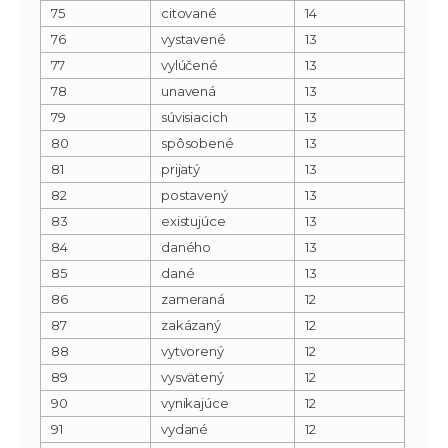
75
citované
14
76
vystavené
13
77
vylúčené
13
78
unavená
13
79
súvisiacich
13
80
spôsobené
13
81
prijatý
13
82
postavený
13
83
existujúce
13
84
daného
13
85
dané
13
86
zameraná
12
87
zakázaný
12
88
vytvorený
12
89
vysvätený
12
90
vynikajúce
12
91
vydané
12