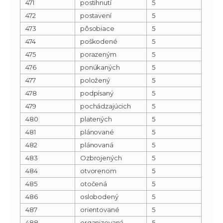
471
postihnutí
5
472
postavení
5
473
pôsobiace
5
474
poškodené
5
475
porazeným
5
476
ponúkaných
5
477
položený
5
478
podpísaný
5
479
pochádzajúcich
5
480
platených
5
481
plánované
5
482
plánovaná
5
483
Ozbrojených
5
484
otvorenom
5
485
otočená
5
486
oslobodený
5
487
orientované
5
488
organizovaná
5