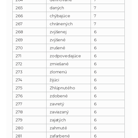
265
daných
7
266
chýbajúce
7
267
chránených
7
268
zvýšenej
6
269
zvýšené
6
270
zrušené
6
271
zodpovedajúce
6
272
zmiešané
6
273
zlomenú
6
274
žijúci
6
275
Zhlúpnutého
6
276
zdobené
6
277
zavretý
6
278
zaviazaný
6
279
zajatých
6
280
zahrnuté
6
281
zafarbené
6