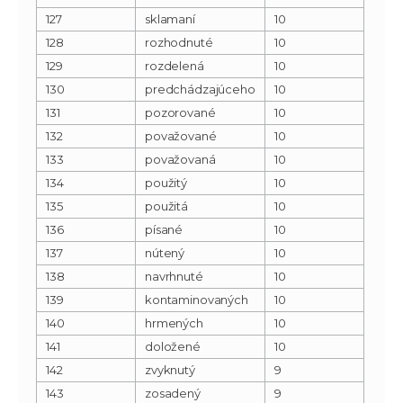
127
sklamaní
10
128
rozhodnuté
10
129
rozdelená
10
130
predchádzajúceho
10
131
pozorované
10
132
považované
10
133
považovaná
10
134
použitý
10
135
použitá
10
136
písané
10
137
nútený
10
138
navrhnuté
10
139
kontaminovaných
10
140
hrmených
10
141
doložené
10
142
zvyknutý
9
143
zosadený
9