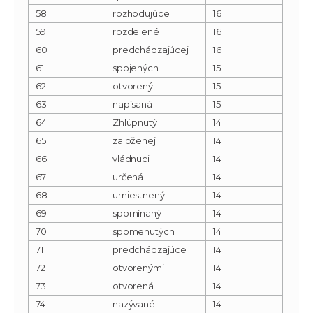
58
rozhodujúce
16
59
rozdelené
16
60
predchádzajúcej
16
61
spojených
15
62
otvorený
15
63
napísaná
15
64
Zhlúpnutý
14
65
založenej
14
66
vládnuci
14
67
určená
14
68
umiestnený
14
69
spomínaný
14
70
spomenutých
14
71
predchádzajúce
14
72
otvorenými
14
73
otvorená
14
74
nazývané
14