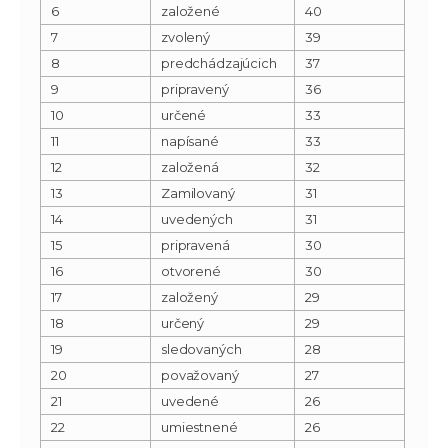
6
založené
40
7
zvolený
39
8
predchádzajúcich
37
9
pripravený
36
10
určené
33
11
napísané
33
12
založená
32
13
Zamilovaný
31
14
uvedených
31
15
pripravená
30
16
otvorené
30
17
založený
29
18
určený
29
19
sledovaných
28
20
považovaný
27
21
uvedené
26
22
umiestnené
26