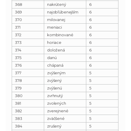
368
nakrútený
6
369
najobľúbenejším
6
370
milovanej
6
371
meniaci
6
372
kombinované
6
373
horiace
6
374
doložená
6
375
danú
6
376
chápaná
6
377
zvýšeným
5
378
zvýšený
5
379
zvýšenú
5
380
zvrhnutý
5
381
zvolených
5
382
zverejnené
5
383
zväčšené
5
384
zrušený
5