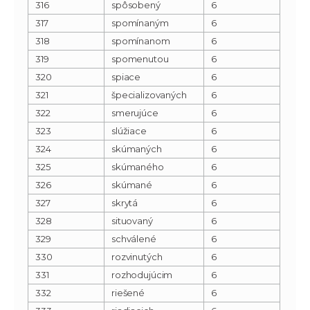
316
spôsobený
6
317
spomínaným
6
318
spomínanom
6
319
spomenutou
6
320
spiace
6
321
špecializovaných
6
322
smerujúce
6
323
slúžiace
6
324
skúmaných
6
325
skúmaného
6
326
skúmané
6
327
skrytá
6
328
situovaný
6
329
schválené
6
330
rozvinutých
6
331
rozhodujúcim
6
332
riešené
6