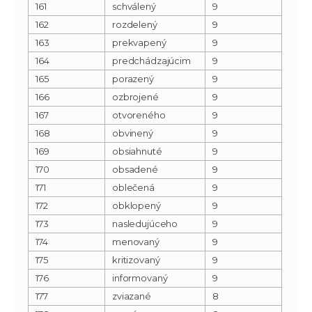
161
schválený
9
162
rozdelený
9
163
prekvapený
9
164
predchádzajúcim
9
165
porazený
9
166
ozbrojené
9
167
otvoreného
9
168
obvinený
9
169
obsiahnuté
9
170
obsadené
9
171
oblečená
9
172
obklopený
9
173
nasledujúceho
9
174
menovaný
9
175
kritizovaný
9
176
informovaný
9
177
zviazané
8