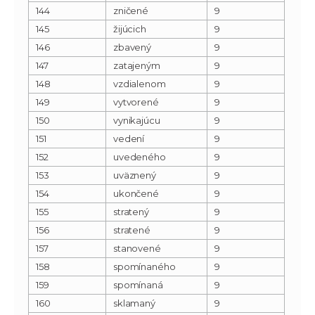
144
zničené
9
145
žijúcich
9
146
zbavený
9
147
zatajeným
9
148
vzdialenom
9
149
vytvorené
9
150
vynikajúcu
9
151
vedení
9
152
uvedeného
9
153
uväznený
9
154
ukončené
9
155
stratený
9
156
stratené
9
157
stanovené
9
158
spomínaného
9
159
spomínaná
9
160
sklamaný
9