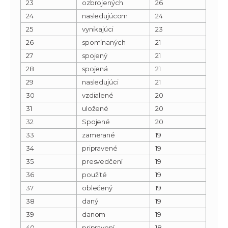
23
ozbrojených
26
24
nasledujúcom
24
25
vynikajúci
23
26
spomínaných
21
27
spojený
21
28
spojená
21
29
nasledujúci
21
30
vzdialené
20
31
uložené
20
32
Spojené
20
33
zamerané
19
34
pripravené
19
35
presvedčení
19
36
použité
19
37
oblečený
19
38
daný
19
39
danom
19
40
pripravení
18