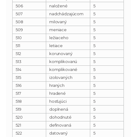
506
naložené
5
507
nadchádzajúcom
5
508
milovaný
5
509
meniace
5
510
ležiaceho
5
511
letiace
5
512
korunovaný
5
513
komplikovanú
5
514
komplikované
5
515
izolovaných
5
516
hraných
5
517
hradené
5
518
hosťujúci
5
519
doplnená
5
520
dohodnuté
5
521
definovaná
5
522
datovaný
5