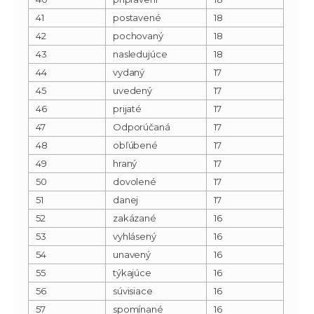
41
postavené
18
42
pochovaný
18
43
nasledujúce
18
44
vydaný
17
45
uvedený
17
46
prijaté
17
47
Odporúčaná
17
48
obľúbené
17
49
hraný
17
50
dovolené
17
51
danej
17
52
zakázané
16
53
vyhlásený
16
54
unavený
16
55
týkajúce
16
56
súvisiace
16
57
spomínané
16