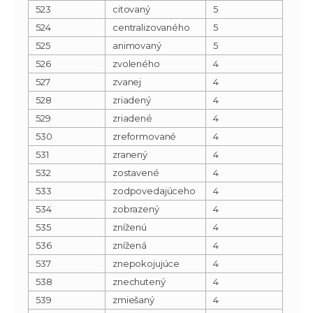
523
citovaný
5
524
centralizovaného
5
525
animovaný
5
526
zvoleného
4
527
zvanej
4
528
zriadený
4
529
zriadené
4
530
zreformované
4
531
zranený
4
532
zostavené
4
533
zodpovedajúceho
4
534
zobrazený
4
535
zníženú
4
536
znížená
4
537
znepokojujúce
4
538
znechutený
4
539
zmiešaný
4