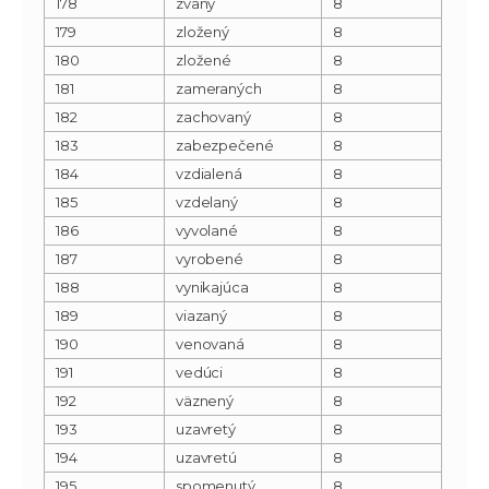
178
zvaný
8
179
zložený
8
180
zložené
8
181
zameraných
8
182
zachovaný
8
183
zabezpečené
8
184
vzdialená
8
185
vzdelaný
8
186
vyvolané
8
187
vyrobené
8
188
vynikajúca
8
189
viazaný
8
190
venovaná
8
191
vedúci
8
192
väznený
8
193
uzavretý
8
194
uzavretú
8
195
spomenutý
8