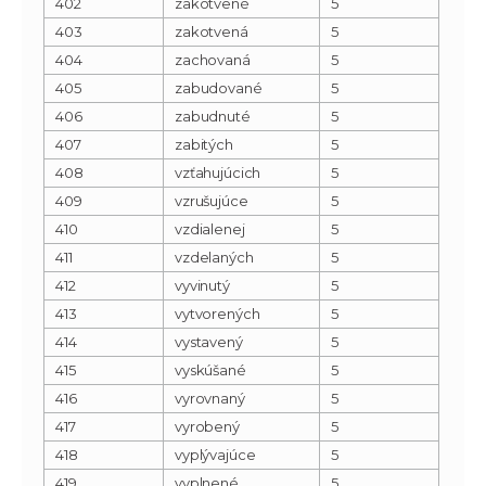
402
zakotvené
5
403
zakotvená
5
404
zachovaná
5
405
zabudované
5
406
zabudnuté
5
407
zabitých
5
408
vzťahujúcich
5
409
vzrušujúce
5
410
vzdialenej
5
411
vzdelaných
5
412
vyvinutý
5
413
vytvorených
5
414
vystavený
5
415
vyskúšané
5
416
vyrovnaný
5
417
vyrobený
5
418
vyplývajúce
5
419
vyplnené
5