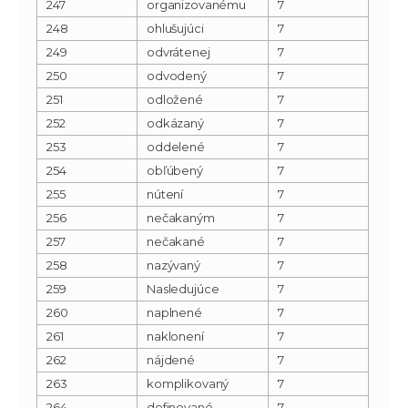
247
organizovanému
7
248
ohlušujúci
7
249
odvrátenej
7
250
odvodený
7
251
odložené
7
252
odkázaný
7
253
oddelené
7
254
obľúbený
7
255
nútení
7
256
nečakaným
7
257
nečakané
7
258
nazývaný
7
259
Nasledujúce
7
260
naplnené
7
261
naklonení
7
262
nájdené
7
263
komplikovaný
7
264
definované
7