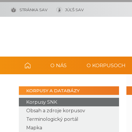
STRÁNKA SAV
JÚĽŠ SAV
O NÁS
O KORPUSOCH
KORPUSY A DATABÁZY
Korpusy SNK
Obsah a zdroje korpusov
Terminologický portál
Mapka