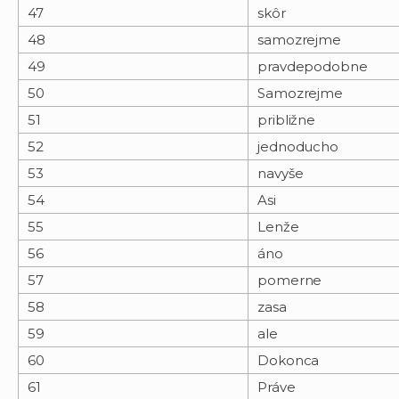
47
skôr
48
samozrejme
49
pravdepodobne
50
Samozrejme
51
približne
52
jednoducho
53
navyše
54
Asi
55
Lenže
56
áno
57
pomerne
58
zasa
59
ale
60
Dokonca
61
Práve