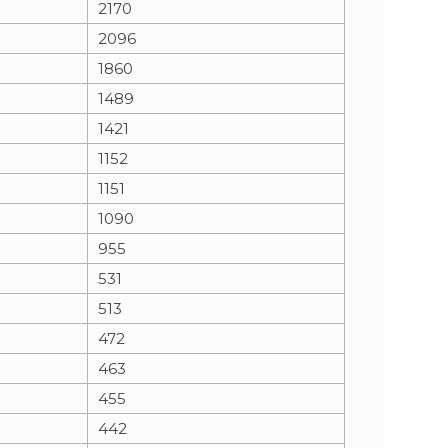
2170
2096
n
e
1860
i
x
1489
1421
e
t
1152
1151
1090
955
531
513
472
463
455
442