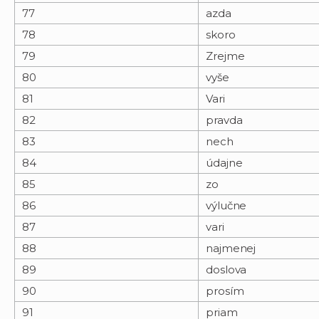
77
azda
78
skoro
79
Zrejme
80
vyše
81
Vari
82
pravda
83
nech
84
údajne
85
zo
86
výlučne
87
vari
88
najmenej
89
doslova
90
prosím
91
priam