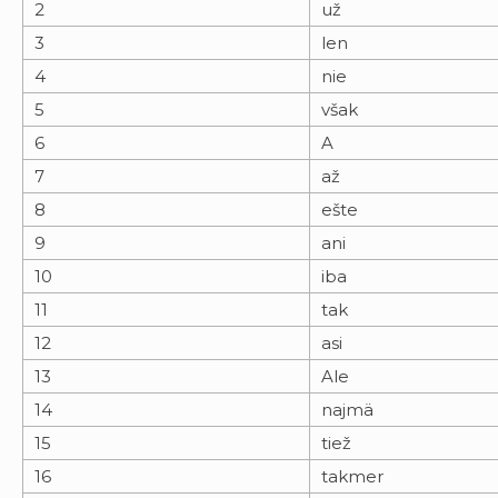
2
už
3
len
4
nie
5
však
6
A
7
až
8
ešte
9
ani
10
iba
11
tak
12
asi
13
Ale
14
najmä
15
tiež
16
takmer