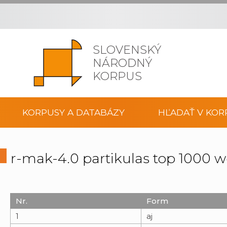
SLOVENSKÝ
NÁRODNÝ
KORPUS
KORPUSY A DATABÁZY
HĽADAŤ V KOR
r-mak-4.0 partikulas top 1000 
Nr.
Form
1
aj