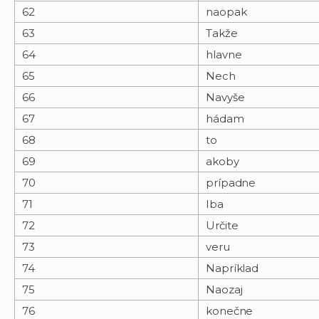
62
naopak
63
Takže
64
hlavne
65
Nech
66
Navyše
67
hádam
68
to
69
akoby
70
prípadne
71
Iba
72
Určite
73
veru
74
Napríklad
75
Naozaj
76
konečne