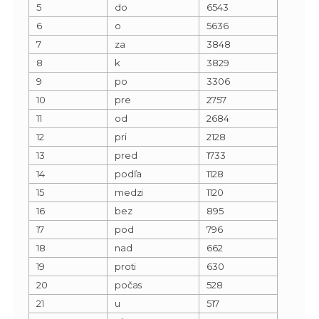
5
do
6543
6
o
5636
7
za
3848
8
k
3829
9
po
3306
10
pre
2757
11
od
2684
12
pri
2128
13
pred
1733
14
podľa
1128
15
medzi
1120
16
bez
895
17
pod
796
18
nad
662
19
proti
630
20
počas
528
21
u
517