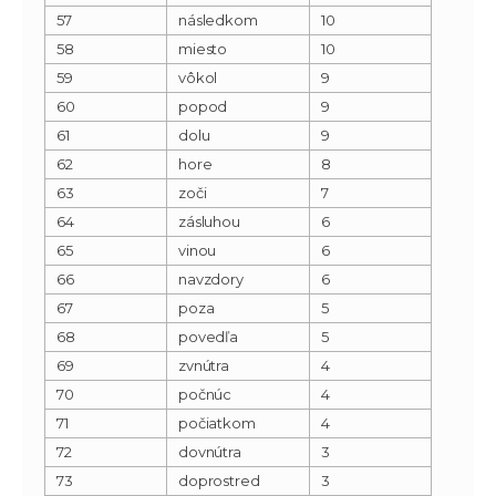
57
následkom
10
58
miesto
10
59
vôkol
9
60
popod
9
61
dolu
9
62
hore
8
63
zoči
7
64
zásluhou
6
65
vinou
6
66
navzdory
6
67
poza
5
68
povedľa
5
69
zvnútra
4
70
počnúc
4
71
počiatkom
4
72
dovnútra
3
73
doprostred
3