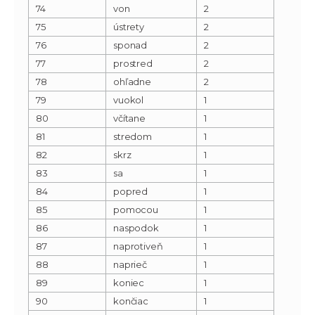
74
von
2
75
ústrety
2
76
sponad
2
77
prostred
2
78
ohľadne
2
79
vuokol
1
80
včítane
1
81
stredom
1
82
skrz
1
83
sa
1
84
popred
1
85
pomocou
1
86
naspodok
1
87
naprotiveň
1
88
naprieč
1
89
koniec
1
90
končiac
1