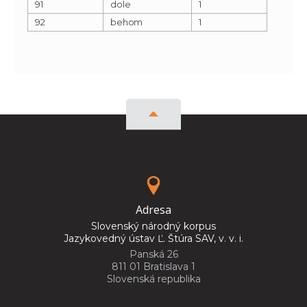
91
dole
1
92
behom
1
Adresa
Slovenský národný korpus
Jazykovedný ústav Ľ. Štúra SAV, v. v. i.
Panská 26
811 01 Bratislava 1
Slovenská republika