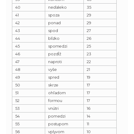
40
neďaleko
35
41
spoza
29
42
ponad
29
43
spod
27
44
blízko
26
45
spomedzi
25
46
pozdĺž
23
47
naproti
22
48
vyše
21
49
spred
19
50
skrze
17
51
ohľadom
17
52
formou
17
53
vnútri
16
54
pomedzi
14
55
postupom
11
56
vplyvom
10