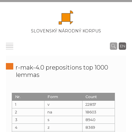
SLOVENSKÝ NÁRODNÝ KORPUS
EN
r-mak-4.0 prepositions top 1000
lemmas
Nr.
Form
Count
1
v
22857
2
na
18603
3
s
8940
4
z
8369