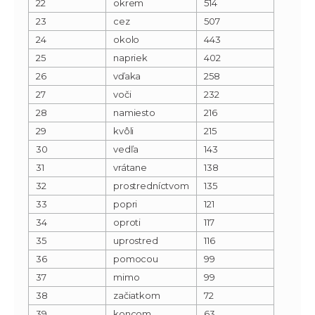
22
okrem
514
23
cez
507
24
okolo
443
25
napriek
402
26
vďaka
258
27
voči
232
28
namiesto
216
29
kvôli
215
30
vedľa
143
31
vrátane
138
32
prostredníctvom
135
33
popri
121
34
oproti
117
35
uprostred
116
36
pomocou
99
37
mimo
99
38
začiatkom
72
39
koncom
63