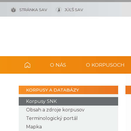
STRÁNKA SAV
JÚĽŠ SAV
O NÁS
O KORPUSOCH
KORPUSY A DATABÁZY
Korpusy SNK
Obsah a zdroje korpusov
Terminologický portál
Mapka