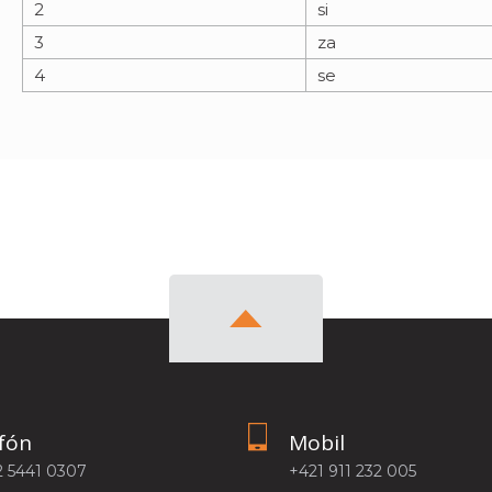
2
si
3
za
4
se
fón
Mobil
2 5441 0307
+421 911 232 005