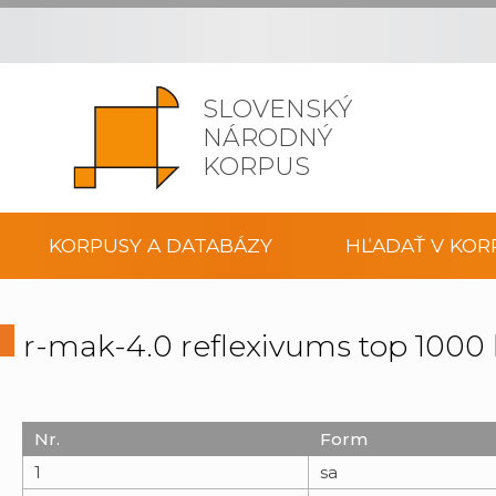
SLOVENSKÝ
NÁRODNÝ
KORPUS
KORPUSY A DATABÁZY
HĽADAŤ V KOR
r-mak-4.0 reflexivums top 100
Nr.
Form
1
sa