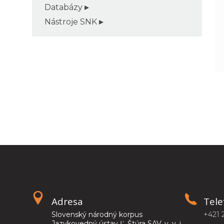
Databázy
Nástroje SNK
Adresa
Tele
Slovenský národný korpus
+421 
Jazykovedný ústav Ľ. Štúra SAV, v. v. i.