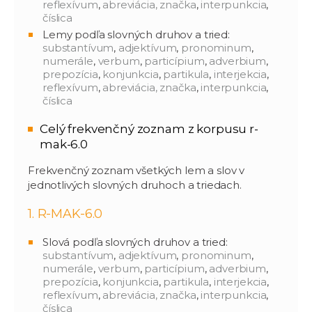
reflexívum
,
abreviácia, značka
,
interpunkcia
,
číslica
Lemy podľa slovných druhov a tried:
substantívum
,
adjektívum
,
pronominum
,
numerále
,
verbum
,
particípium
,
adverbium
,
prepozícia
,
konjunkcia
,
partikula
,
interjekcia
,
reflexívum
,
abreviácia, značka
,
interpunkcia
,
číslica
Celý frekvenčný zoznam z korpusu r-
mak-6.0
Frekvenčný zoznam všetkých lem a slov v
jednotlivých slovných druhoch a triedach.
1. R-MAK-6.0
Slová podľa slovných druhov a tried:
substantívum
,
adjektívum
,
pronominum
,
numerále
,
verbum
,
particípium
,
adverbium
,
prepozícia
,
konjunkcia
,
partikula
,
interjekcia
,
reflexívum
,
abreviácia, značka
,
interpunkcia
,
číslica