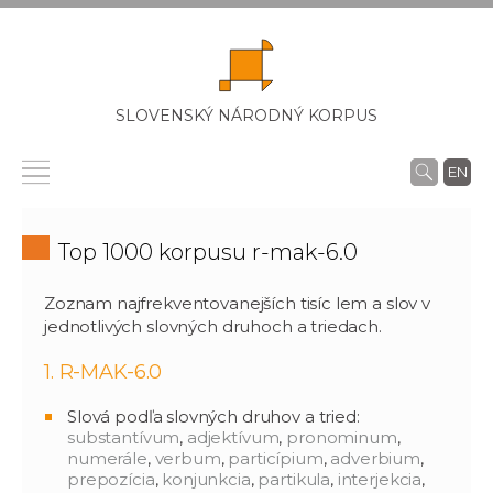
SLOVENSKÝ NÁRODNÝ KORPUS
EN
Top 1000 korpusu r-mak-6.0
Zoznam najfrekventovanejších tisíc lem a slov v
jednotlivých slovných druhoch a triedach.
1. R-MAK-6.0
Slová podľa slovných druhov a tried:
substantívum
,
adjektívum
,
pronominum
,
numerále
,
verbum
,
particípium
,
adverbium
,
prepozícia
,
konjunkcia
,
partikula
,
interjekcia
,