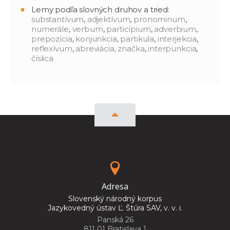
Lemy podľa slovných druhov a tried:
substantívum
,
adjektívum
,
pronominum
,
numerále
,
verbum
,
particípium
,
adverbium
,
prepozícia
,
konjunkcia
,
partikula
,
interjekcia
,
reflexívum
,
abreviácia, značka
,
interpunkcia
,
číslica
Adresa
Slovenský národný korpus
Jazykovedný ústav Ľ. Štúra SAV, v. v. i.
Panská 26
811 01 Bratislava 1