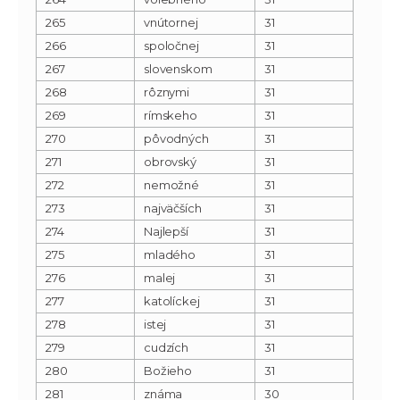
265
vnútornej
31
266
spoločnej
31
267
slovenskom
31
268
rôznymi
31
269
rímskeho
31
270
pôvodných
31
271
obrovský
31
272
nemožné
31
273
najväčších
31
274
Najlepší
31
275
mladého
31
276
malej
31
277
katolíckej
31
278
istej
31
279
cudzích
31
280
Božieho
31
281
známa
30