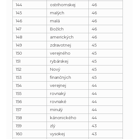
144
ostrihomskej
46
145
malých
46
146
malá
46
147
Božích
46
148
amerických
46
149
zdravotnej
45
150
verejného
45
151
rybárskej
45
152
Nový
45
153
finančných
45
154
verejnej
44
155
rovnaký
44
156
rovnaké
44
157
minulý
44
158
kánonického
44
159
zlý
43
160
vysokej
43