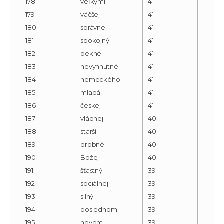
178
veľkými
41
179
väčšej
41
180
správne
41
181
spokojný
41
182
pekné
41
183
nevyhnutné
41
184
nemeckého
41
185
mladá
41
186
českej
41
187
vládnej
40
188
starší
40
189
drobné
40
190
Božej
40
191
šťastný
39
192
sociálnej
39
193
silný
39
194
poslednom
39
195
novom
39