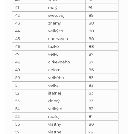
41
malý
91
42
svetovej
89
43
známy
88
44
veľkých
88
45
uhorských
88
46
ťažké
88
47
veľkú
87
48
cirkevného
87
49
celom
86
50
veľkého
83
51
veľká
83
52
štátnej
83
53
dobrý
83
54
veľkým
82
55
radšej
81
56
vlastný
80
57
vlastnej
78