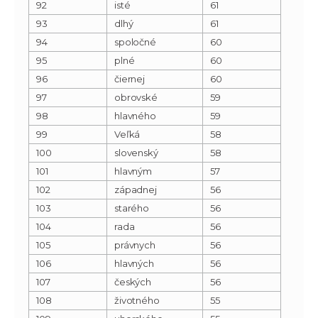
92
isté
61
93
dlhý
61
94
spoločné
60
95
plné
60
96
čiernej
60
97
obrovské
59
98
hlavného
59
99
Veľká
58
100
slovenský
58
101
hlavným
57
102
západnej
56
103
starého
56
104
rada
56
105
právnych
56
106
hlavných
56
107
českých
56
108
životného
55