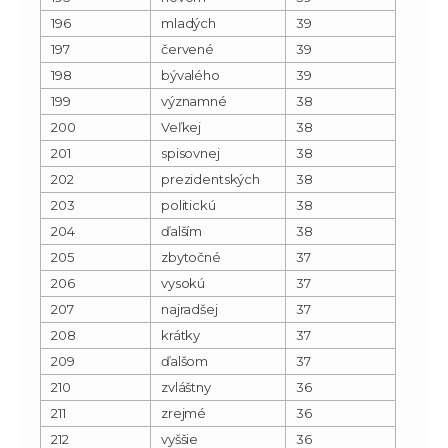
196
mladých
39
197
červené
39
198
bývalého
39
199
významné
38
200
Veľkej
38
201
spisovnej
38
202
prezidentských
38
203
politickú
38
204
ďalším
38
205
zbytočné
37
206
vysokú
37
207
najradšej
37
208
krátky
37
209
ďalšom
37
210
zvláštny
36
211
zrejmé
36
212
vyššie
36