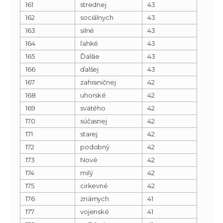
161
strednej
43
162
sociálnych
43
163
silné
43
164
ľahké
43
165
Ďalšie
43
166
ďalšej
43
167
zahraničnej
42
168
uhorské
42
169
svätého
42
170
súčasnej
42
171
starej
42
172
podobný
42
173
Nové
42
174
milý
42
175
cirkevné
42
176
známych
41
177
vojenské
41