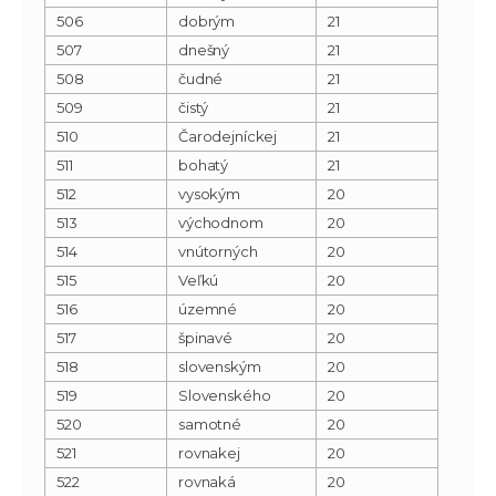
506
dobrým
21
507
dnešný
21
508
čudné
21
509
čistý
21
510
Čarodejníckej
21
511
bohatý
21
512
vysokým
20
513
východnom
20
514
vnútorných
20
515
Veľkú
20
516
územné
20
517
špinavé
20
518
slovenským
20
519
Slovenského
20
520
samotné
20
521
rovnakej
20
522
rovnaká
20