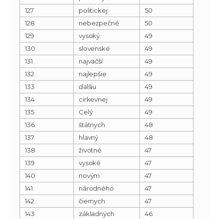
127
politickej
50
128
nebezpečné
50
129
vysoký
49
130
slovenské
49
131
najväčší
49
132
najlepšie
49
133
ďalšiu
49
134
cirkevnej
49
135
Celý
49
136
štátnych
48
137
hlavný
48
138
životné
47
139
vysoké
47
140
novým
47
141
národného
47
142
čiernych
47
143
základných
46