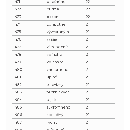
471
dnešného
22
472
cudzie
22
473
bielom
22
474
zdravotné
21
475
významným
21
476
vyššia
21
477
všeobecné
21
478
voľného
21
479
vojenskej
21
480
vnútorného
21
481
úplné
21
482
televízny
21
483
technických
21
484
tajné
21
485
súkromného
21
486
spoločný
21
487
rýchly
21
488
reformné
21