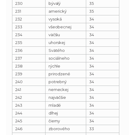
230
bývalý
35
231
americký
35
232
vysoká
34
233
všeobecnej
34
234
väčšiu
34
235
uhorskej
34
236
Svätého
34
237
sociálneho
34
238
rýchle
34
239
prirodzené
34
240
potrebný
34
241
nemeckej
34
242
najväčšie
34
243
mladé
34
244
dlhej
34
245
čierny
34
246
zborového
33