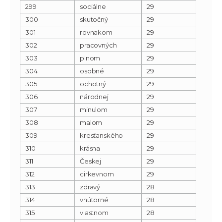
299
sociálne
29
300
skutočný
29
301
rovnakom
29
302
pracovných
29
303
plnom
29
304
osobné
29
305
ochotný
29
306
národnej
29
307
minulom
29
308
malom
29
309
kresťanského
29
310
krásna
29
311
Českej
29
312
cirkevnom
29
313
zdravý
28
314
vnútorné
28
315
vlastnom
28