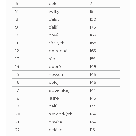
6
celé
211
7
veľký
191
8
ďalších
190
9
ďalší
176
10
nový
168
11
rôznych
166
12
potrebné
163
13
rád
159
14
dobré
148
15
nových
146
16
celej
146
17
slovenskej
144
18
jasné
143
19
celú
134
20
slovenských
124
21
nového
124
22
celého
116