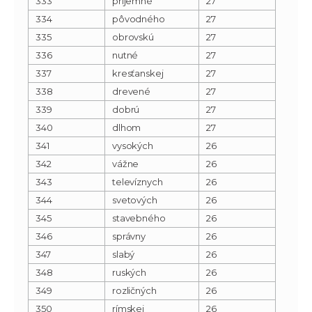
333
príjemné
27
334
pôvodného
27
335
obrovskú
27
336
nutné
27
337
kresťanskej
27
338
drevené
27
339
dobrú
27
340
dlhom
27
341
vysokých
26
342
vážne
26
343
televíznych
26
344
svetových
26
345
stavebného
26
346
správny
26
347
slabý
26
348
ruských
26
349
rozličných
26
350
rímskej
26