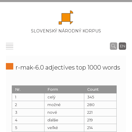
SLOVENSKÝ NÁRODNÝ KORPUS
EN
r-mak-6.0 adjectives top 1000 words
Nr.
Form
Count
1
celý
345
2
možné
280
3
nové
221
4
ďalšie
219
5
veľké
214