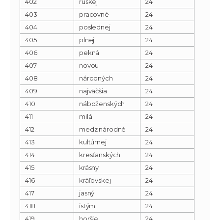
402
ruskej
24
403
pracovné
24
404
poslednej
24
405
plnej
24
406
pekná
24
407
novou
24
408
národných
24
409
najväčšia
24
410
náboženských
24
411
milá
24
412
medzinárodné
24
413
kultúrnej
24
414
kresťanských
24
415
krásny
24
416
kráľovskej
24
417
jasný
24
418
istým
24
419
horšie
24