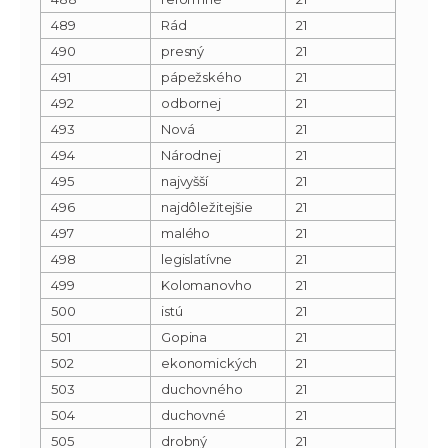
489
Rád
21
490
presný
21
491
pápežského
21
492
odbornej
21
493
Nová
21
494
Národnej
21
495
najvyšší
21
496
najdôležitejšie
21
497
malého
21
498
legislatívne
21
499
Kolomanovho
21
500
istú
21
501
Gopina
21
502
ekonomických
21
503
duchovného
21
504
duchovné
21
505
drobný
21