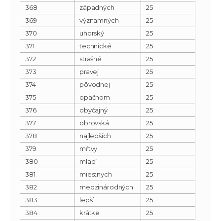
368
západných
25
369
významných
25
370
uhorský
25
371
technické
25
372
strašné
25
373
pravej
25
374
pôvodnej
25
375
opačnom
25
376
obyčajný
25
377
obrovská
25
378
najlepších
25
379
mŕtvy
25
380
mladí
25
381
miestnych
25
382
medzinárodných
25
383
lepší
25
384
krátke
25