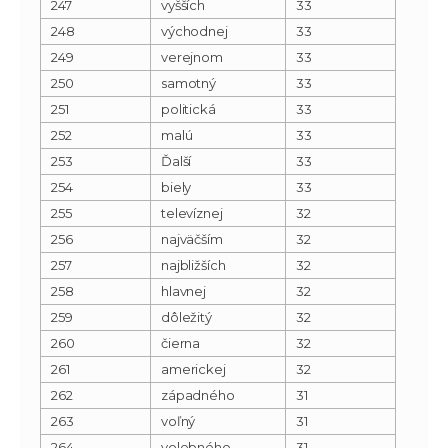
247
vyšších
33
248
východnej
33
249
verejnom
33
250
samotný
33
251
politická
33
252
malú
33
253
Ďalší
33
254
biely
33
255
televíznej
32
256
najväčším
32
257
najbližších
32
258
hlavnej
32
259
dôležitý
32
260
čierna
32
261
americkej
32
262
západného
31
263
voľný
31
264
volebného
31