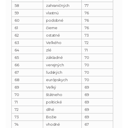
58
zahraničných
77
59
vlastnú
76
60
podobné
76
61
čierne
76
62
ostatné
73
63
Veľkého
72
64
zlé
71
65
základné
70
66
verejných
70
67
ľudských
70
68
európskych
70
69
Veľký
69
70
štátneho
69
71
politické
69
72
dlhé
69
73
Božie
69
74
vhodné
67