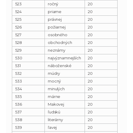
523
ročný
20
524
priame
20
525
právnej
20
526
požiarnej
20
527
osobného
20
528
obchodných
20
529
neznámy
20
530
najvýznamnejších
20
531
náboženské
20
532
múdry
20
533
mocný
20
534
minulých
20
535
márne
20
536
Makovej
20
537
ľudskú
20
538
literárny
20
539
ľavej
20