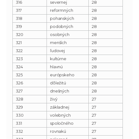
316
severnej
28
317
reformných
28
318
pohanských
28
319
podobných
28
320
osobných
28
321
menších
28
322
ľudovej
28
323
kultúrne
28
324
hlavnú
28
325
európskeho
28
326
dôležitú
28
327
dnešných
28
328
živý
27
329
základnej
27
330
volebných
27
331
spoločného
27
332
rovnakú
27