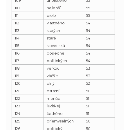
109
uhorského
55
110
najlepší
55
111
biele
55
112
vlastného
54
113
starých
54
114
staré
54
115
slovenská
54
116
posledné
54
117
politických
54
118
veľkou
53
119
väčšie
53
120
plný
52
121
ostatní
51
122
menšie
51
123
ľudskej
51
124
českého
51
125
priemyselných
50
126
politický
50