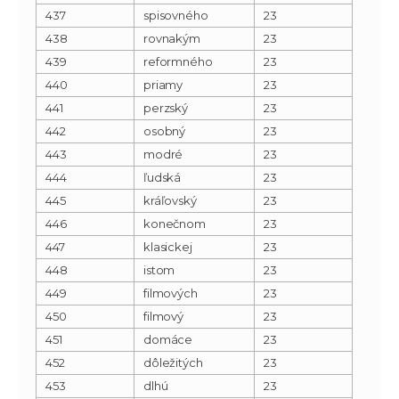
437
spisovného
23
438
rovnakým
23
439
reformného
23
440
priamy
23
441
perzský
23
442
osobný
23
443
modré
23
444
ľudská
23
445
kráľovský
23
446
konečnom
23
447
klasickej
23
448
istom
23
449
filmových
23
450
filmový
23
451
domáce
23
452
dôležitých
23
453
dlhú
23