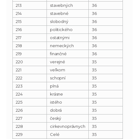
213
stavebných
36
214
stavebné
36
215
slobodný
36
216
politického
36
217
ostatnými
36
218
nemeckých
36
219
finančné
36
220
verejné
35
221
veľkom
35
222
schopní
35
223
plná
35
224
krásne
35
225
istého
35
226
dobrá
35
227
český
35
228
cirkevnoprávnych
35
229
Celé
35