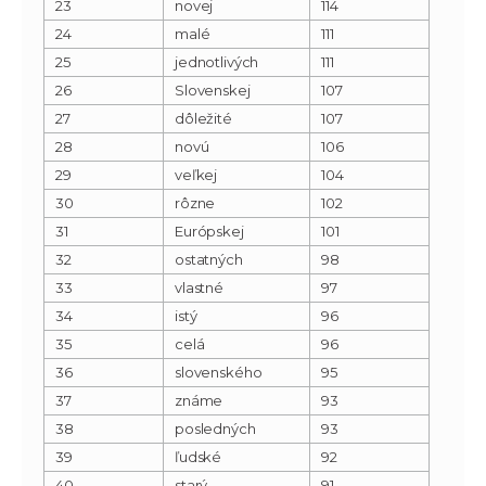
23
novej
114
24
malé
111
25
jednotlivých
111
26
Slovenskej
107
27
dôležité
107
28
novú
106
29
veľkej
104
30
rôzne
102
31
Európskej
101
32
ostatných
98
33
vlastné
97
34
istý
96
35
celá
96
36
slovenského
95
37
známe
93
38
posledných
93
39
ľudské
92
40
starý
91