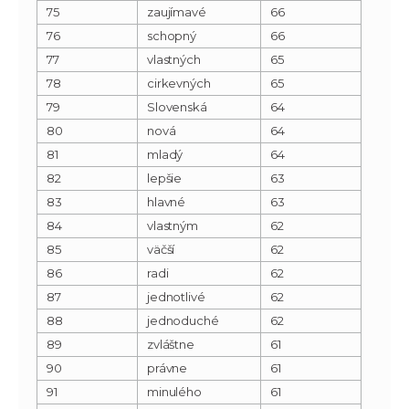
75
zaujímavé
66
76
schopný
66
77
vlastných
65
78
cirkevných
65
79
Slovenská
64
80
nová
64
81
mladý
64
82
lepšie
63
83
hlavné
63
84
vlastným
62
85
väčší
62
86
radi
62
87
jednotlivé
62
88
jednoduché
62
89
zvláštne
61
90
právne
61
91
minulého
61