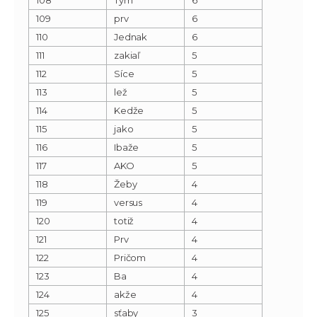
109
prv
6
110
Jednak
6
111
zakiaľ
5
112
Síce
5
113
lež
5
114
Kedže
5
115
jako
5
116
Ibaže
5
117
AKO
5
118
Žeby
4
119
versus
4
120
totiž
4
121
Prv
4
122
Pričom
4
123
Ba
4
124
akže
4
125
sťaby
3