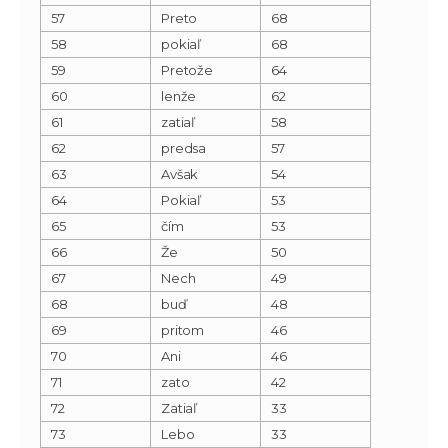
57
Preto
68
58
pokiaľ
68
59
Pretože
64
60
lenže
62
61
zatiaľ
58
62
predsa
57
63
Avšak
54
64
Pokiaľ
53
65
čím
53
66
Že
50
67
Nech
49
68
buď
48
69
pritom
46
70
Ani
46
71
zato
42
72
Zatiaľ
33
73
Lebo
33