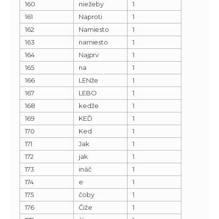
160
niežeby
1
161
Naproti
1
162
Namiesto
1
163
namiesto
1
164
Najprv
1
165
na
1
166
LENže
1
167
LEBO
1
168
kedže
1
169
KEĎ
1
170
Ked
1
171
Jak
1
172
jak
1
173
ináč
1
174
e
1
175
čoby
1
176
Čiže
1