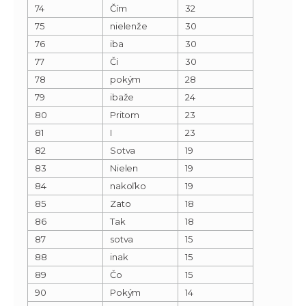
74
Čím
32
75
nielenže
30
76
iba
30
77
Či
30
78
pokým
28
79
ibaže
24
80
Pritom
23
81
I
23
82
Sotva
19
83
Nielen
19
84
nakoľko
19
85
Zato
18
86
Tak
18
87
sotva
15
88
inak
15
89
Čo
15
90
Pokým
14