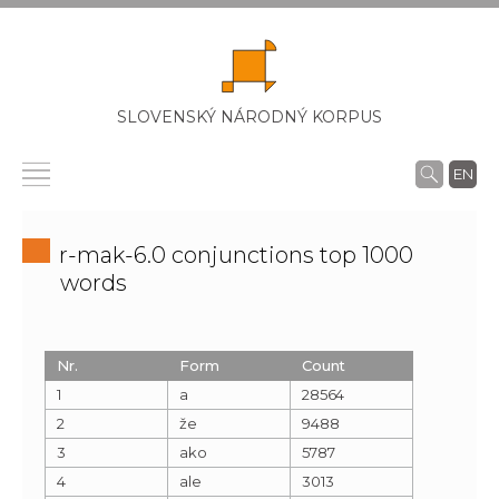
SLOVENSKÝ NÁRODNÝ KORPUS
EN
r-mak-6.0 conjunctions top 1000
words
Nr.
Form
Count
1
a
28564
2
že
9488
3
ako
5787
4
ale
3013