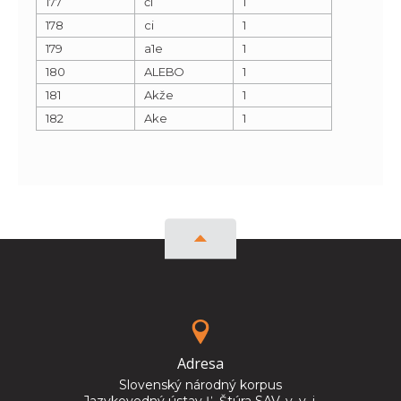
177
čí
1
178
ci
1
179
a1e
1
180
ALEBO
1
181
Akže
1
182
Ake
1
Adresa
Slovenský národný korpus
Jazykovedný ústav Ľ. Štúra SAV, v. v. i.