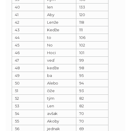
40
len
133
41
Aby
120
42
Lenže
118
43
Keďže
111
44
to
106
45
No
102
46
Hoci
101
47
veď
99
48
keďže
98
49
ba
95
50
Alebo
94
51
čiže
93
52
tým
82
53
Len
82
54
avšak
70
55
Akoby
70
56
jednak
69