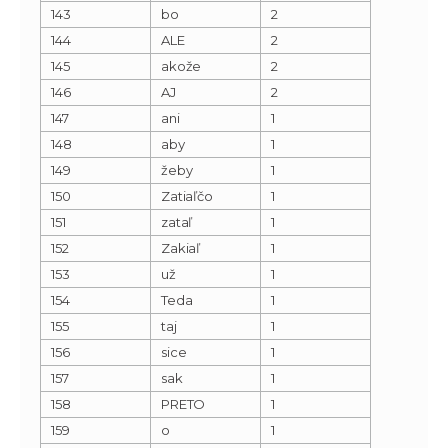
143
bo
2
144
ALE
2
145
akože
2
146
AJ
2
147
аni
1
148
аbу
1
149
žeby
1
150
Zatiaľčo
1
151
zataľ
1
152
Zakiaľ
1
153
už
1
154
Teda
1
155
taj
1
156
sice
1
157
sak
1
158
PRETO
1
159
o
1