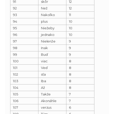
91
skôr
12
92
Než
12
93
Nakoľko
11
94
plus
10
95
Niežeby
10
96
jednako
10
97
Nielenže
9
98
Inak
9
99
Buď
9
100
viac
8
101
Veď
8
102
sťa
8
103
Iba
8
104
Až
8
105
Takže
7
106
Akonáhle
7
107
verzus
6
108
Tým
6