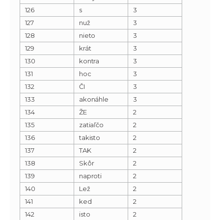
126
s
3
127
nuž
3
128
nieto
3
129
krát
3
130
kontra
3
131
hoc
3
132
ČI
3
133
akonáhle
3
134
ŽE
2
135
zatiaľčo
2
136
takisto
2
137
TAK
2
138
Skôr
2
139
naproti
2
140
Lež
2
141
ked
2
142
isto
2