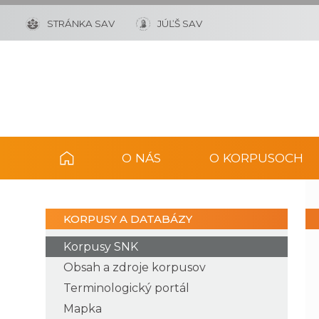
STRÁNKA SAV
JÚĽŠ SAV
O NÁS
O KORPUSOCH
KORPUSY A DATABÁZY
Korpusy SNK
Obsah a zdroje korpusov
Terminologický portál
Mapka