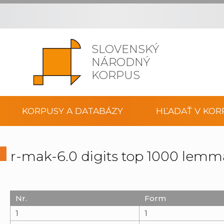
SLOVENSKÝ
NÁRODNÝ
KORPUS
KORPUSY A DATABÁZY
HĽADAŤ V KOR
r-mak-6.0 digits top 1000 lemm
Nr.
Form
1
1