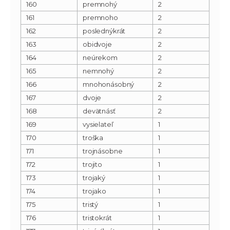
160
premnohý
2
161
premnoho
2
162
poslednýkrát
2
163
obidvoje
2
164
neúrekom
2
165
nemnohý
2
166
mnohonásobný
2
167
dvoje
2
168
devätnásť
2
169
vysielateľ
1
170
troška
1
171
trojnásobne
1
172
trojito
1
173
trojaký
1
174
trojako
1
175
tristý
1
176
tristokrát
1