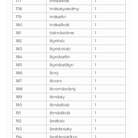
177
trinásťkrát
1
178
tridsiatysiedmy
1
179
tridsaťtri
1
180
tridsaťkrát
1
181
tisícnásobne
1
182
štyritisíc
1
183
štyristotisíc
1
184
štyridsaťtri
1
185
štyridsaťštyri
1
186
štvrý
1
187
štvoro
1
188
štvornásobný
1
189
štrnásty
1
190
štrnásťtisíc
1
191
štrnásťkrát
1
192
šesťtisíc
1
193
šestdesiaty
1
194
šesťdesiatštyri
1