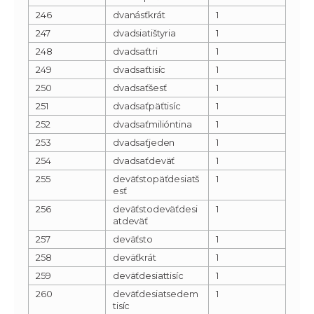
246
dvanásťkrát
1
247
dvadsiatištyria
1
248
dvadsaťtri
1
249
dvadsaťtisíc
1
250
dvadsaťšesť
1
251
dvadsaťpäťtisíc
1
252
dvadsaťmilióntina
1
253
dvadsaťjeden
1
254
dvadsaťdeväť
1
255
deväťstopäťdesiatš
1
esť
256
deväťstodeväťdesi
1
atdeväť
257
deväťsto
1
258
deväťkrát
1
259
deväťdesiattisíc
1
260
deväťdesiatsedem
1
tisíc