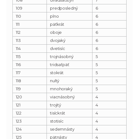
109
predposledný
6
110
plno
6
111
päťkrát
6
112
oboje
6
113
dvojaký
6
114
dvetisíc
6
115
trojnásobný
5
116
tridsaťpäť
5
117
stokrát
5
118
nultý
5
119
mnohoraký
5
120
viacnásobný
4
121
trojitý
4
122
tisíckrát
4
123
stotisíc
4
124
sedemnásty
4
125
pätnásty
4