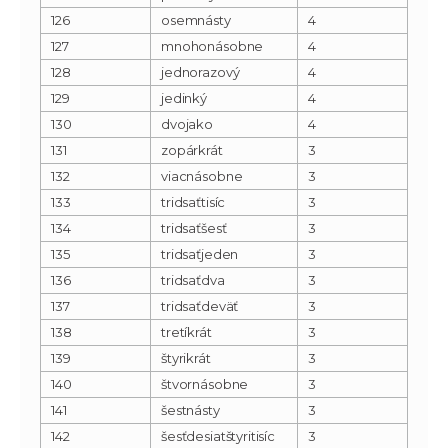
126
osemnásty
4
127
mnohonásobne
4
128
jednorazový
4
129
jedinký
4
130
dvojako
4
131
zopárkrát
3
132
viacnásobne
3
133
tridsaťtisíc
3
134
tridsaťšesť
3
135
tridsaťjeden
3
136
tridsaťdva
3
137
tridsaťdeväť
3
138
tretíkrát
3
139
štyrikrát
3
140
štvornásobne
3
141
šestnásty
3
142
šesťdesiatštyritisíc
3