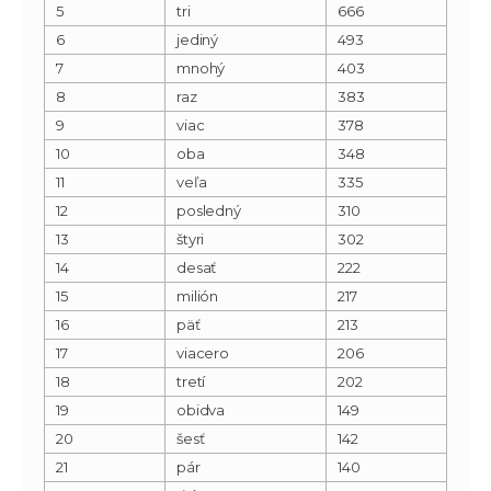
5
tri
666
6
jediný
493
7
mnohý
403
8
raz
383
9
viac
378
10
oba
348
11
veľa
335
12
posledný
310
13
štyri
302
14
desať
222
15
milión
217
16
päť
213
17
viacero
206
18
tretí
202
19
obidva
149
20
šesť
142
21
pár
140