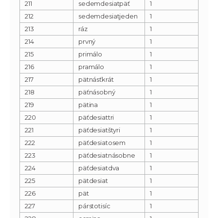
211
sedemdesiatpäť
1
212
sedemdesiatjeden
1
213
ráz
1
214
prvný
1
215
primálo
1
216
pramálo
1
217
pätnásťkrát
1
218
päťnásobný
1
219
pätina
1
220
päťdesiattri
1
221
päťdesiatštyri
1
222
päťdesiatosem
1
223
päťdesiatnásobne
1
224
päťdesiatdva
1
225
pätdesiat
1
226
pät
1
227
párstotisíc
1