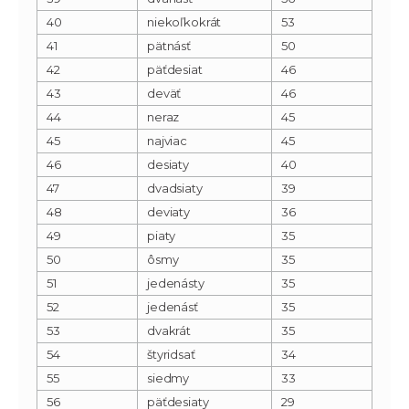
40
niekoľkokrát
53
41
pätnásť
50
42
päťdesiat
46
43
deväť
46
44
neraz
45
45
najviac
45
46
desiaty
40
47
dvadsiaty
39
48
deviaty
36
49
piaty
35
50
ôsmy
35
51
jedenásty
35
52
jedenásť
35
53
dvakrát
35
54
štyridsať
34
55
siedmy
33
56
päťdesiaty
29