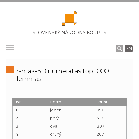
SLOVENSKÝ NÁRODNÝ KORPUS
EN
r-mak-6.0 numerallas top 1000
lemmas
Nr.
Form
Count
1
jeden
1996
2
prvý
1410
3
dva
1307
4
druhý
1207