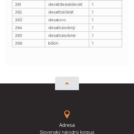
261
deväťdesiatdeväť
1
262
desaťtisíckrát
1
263
desatoro
1
264
desaťnásobný
1
265
desaťnásobne
1
266
bilión
1
Adresa
Slovenský národný korpus