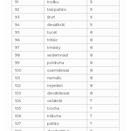
91
trošku
9
92
tisícpäťsto
9
93
štvrť
9
94
desaťkrát
9
95
tucet
8
96
tritisíc
8
97
trinásty
8
98
sedemnásť
8
99
poldruha
8
100
osemdesiat
8
101
nemálo
8
102
nejeden
8
103
deväťdesiat
8
104
veľakrát
7
105
trocha
7
106
trištvrte
7
107
päťsto
7
108
dvadsaťštyri
7