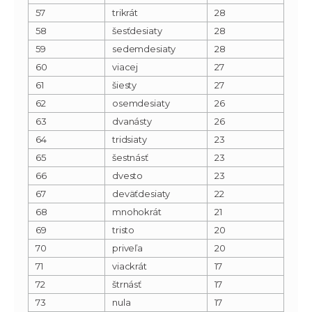
57
trikrát
28
58
šesťdesiaty
28
59
sedemdesiaty
28
60
viacej
27
61
šiesty
27
62
osemdesiaty
26
63
dvanásty
26
64
tridsiaty
23
65
šestnásť
23
66
dvesto
23
67
deväťdesiaty
22
68
mnohokrát
21
69
tristo
20
70
priveľa
20
71
viackrát
17
72
štrnásť
17
73
nula
17