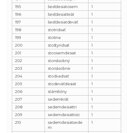
195
šesťdesiatosem
1
196
šesťdesiatkrát
1
197
šesťdesiatdeväť
1
198
stotridsať
1
199
stotina
1
200
stoštyridsať
1
201
stoosemdesiat
1
202
stonásobný
1
203
stonásobne
1
204
stodvadsať
1
205
stodeväťdesiat
1
206
stámilióny
1
207
sedemkrát
1
208
sedemdesiattri
1
209
sedemdesiattisíc
1
210
sedemdesiatsede
1
m