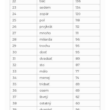
22
tisíc
136
23
sedem
134
24
zopár
120
25
pol
118
26
prvýkrát
112
27
mnoho
111
28
miliarda
96
29
trochu
95
30
dosť
95
31
dvadsať
89
32
sto
87
33
málo
77
34
menej
74
35
tridsať
69
36
osem
69
37
štvrtý
62
38
ostatný
60
39
dvanásť
56