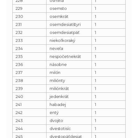
228
osmina
1
229
osemsto
1
230
osemkrát
1
231
osemdesiatštyri
1
232
osemdesiatpäť
1
233
niekoľkoraký
1
234
neveľa
1
235
nespočetnekrát
1
236
násobne
1
237
milón
1
238
miliónty
1
239
miliónkrát
1
240
jedenkrát
1
241
habadej
1
242
entý
1
243
dvojito
1
244
dvestotisíc
1
245
dvestopäťdesiat
1