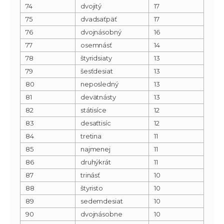
74
dvojitý
17
75
dvadsaťpäť
17
76
dvojnásobný
16
77
osemnásť
14
78
štyridsiaty
13
79
šesťdesiat
13
80
neposledný
13
81
devätnásty
13
82
státisíce
12
83
desaťtisíc
12
84
tretina
11
85
najmenej
11
86
druhýkrát
11
87
trinásť
10
88
štyristo
10
89
sedemdesiat
10
90
dvojnásobne
10