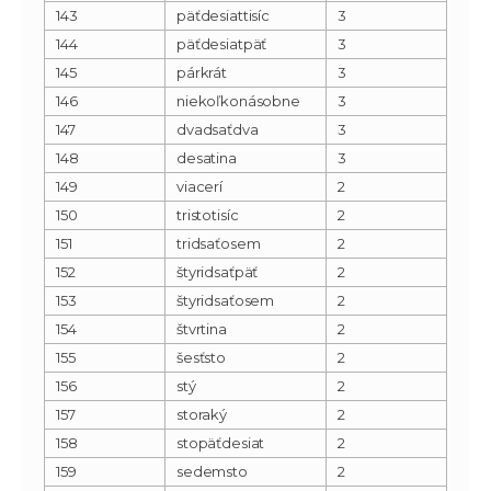
143
päťdesiattisíc
3
144
päťdesiatpäť
3
145
párkrát
3
146
niekoľkonásobne
3
147
dvadsaťdva
3
148
desatina
3
149
viacerí
2
150
tristotisíc
2
151
tridsaťosem
2
152
štyridsaťpäť
2
153
štyridsaťosem
2
154
štvrtina
2
155
šesťsto
2
156
stý
2
157
storaký
2
158
stopäťdesiat
2
159
sedemsto
2